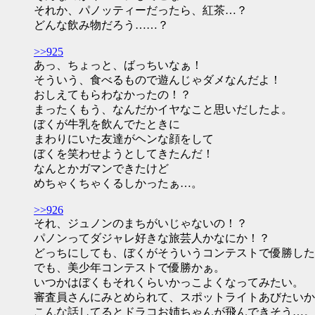
それか、パノッティーだったら、紅茶…？
どんな飲み物だろう……？
>>925
あっ、ちょっと、ばっちいなぁ！
そういう、食べるもので遊んじゃダメなんだよ！
おしえてもらわなかったの！？
まったくもう、なんだかイヤなこと思いだしたよ。
ぼくが牛乳を飲んでたときに
まわりにいた友達がヘンな顔をして
ぼくを笑わせようとしてきたんだ！
なんとかガマンできたけど
めちゃくちゃくるしかったぁ…。
>>926
それ、ジュノンのまちがいじゃないの！？
パノンってダジャレ好きな旅芸人かなにか！？
どっちにしても、ぼくがそういうコンテストで優勝した
でも、美少年コンテストで優勝かぁ。
いつかはぼくもそれくらいかっこよくなってみたい。
審査員さんにみとめられて、スポットライトあびたいか
こんな話してるとドラコお姉ちゃんが飛んできそう…。