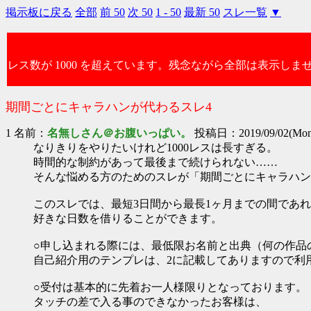
掲示板に戻る
全部
前 50
次 50
1 - 50
最新 50
スレ一覧
▼
レス数が 1000 を超えています。残念ながら全部は表示しま
期間ごとにキャラハンが代わるスレ4
1 名前：
名無しさん＠お腹いっぱい。
投稿日：2019/09/02(Mon)
なりきりをやりたいけれど1000レスは長すぎる。
時間的な制約があって最後まで続けられない……
そんな悩める方のためのスレが「期間ごとにキャラハン
このスレでは、最短3日間から最長1ヶ月までの間であ
好きな日数を借りることができます。
○申し込まれる際には、最低限お名前と出典（何の作品
自己紹介用のテンプレは、2に記載してありますので利
○受付は基本的に先着お一人様限りとなっております。
タッチの差で入る事のできなかったお客様は、