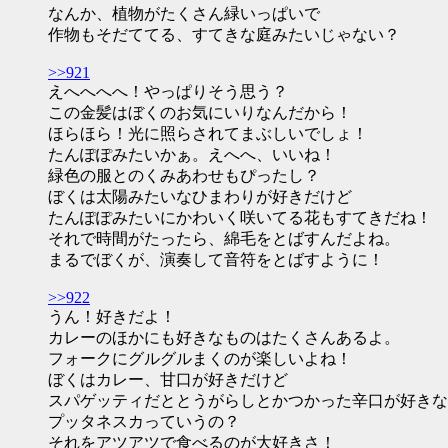
なんか、植物がたくさん緑いっぱいで
作物もそだててる、すてきな庭みたいじゃない？
>>921
えへへへへ！やっぱりそう思う？
この金髪はぼくのお気にいりなんだから！
ほらほら！光に照らされてまぶしいでしょ！
たんぽぽみたいかぁ。えへへ、いいね！
緑色の服とのくみあわせもぴったし？
ぼくは太陽みたいなひまわりが好きだけど
たんぽぽみたいにかわいく咲いてる花もすてきだね！
それで時間がたったら、綿毛をとばすんだよね。
まるでぼくが、演奏して音符をとばすように！
>>922
うん！好きだよ！
カレーのほかにも好きなものはたくさんあるよ。
フォークにグルグルまくのが楽しいよね！
ぼくはカレー、甘口が好きだけど
スパゲッティだととうがらしとかつかった辛口が好きな
プッタネスカっていうの？
それをアツアツで食べるのが大好きさ！