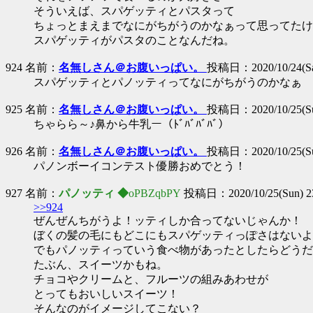
そういえば、スパゲッティとパスタって
ちょっとまえまでなにがちがうのかなぁって思ってたけ
スパゲッティがパスタのことなんだね。
924 名前：
名無しさん＠お腹いっぱい。
投稿日：2020/10/24(Sat
スパゲッティとパノッティってなにがちがうのかなぁ
925 名前：
名無しさん＠お腹いっぱい。
投稿日：2020/10/25(Sun
ちゃらら～♪鼻から牛乳ー（ﾄﾞﾊﾞﾊﾞﾊﾞ）
926 名前：
名無しさん＠お腹いっぱい。
投稿日：2020/10/25(Sun
パノンボーイコンテスト優勝おめでとう！
927 名前：
パノッティ ◆
oPBZqbPY
投稿日：2020/10/25(Sun) 2
>>924
ぜんぜんちがうよ！ッティしか合ってないじゃんか！
ぼくの髪の毛にもどこにもスパゲッティっぽさはないよ
でもパノッティっていう食べ物があったとしたらどうだ
たぶん、スイーツかもね。
チョコやクリームと、フルーツの組みあわせが
とってもおいしいスイーツ！
そんなのがイメージしてこない？