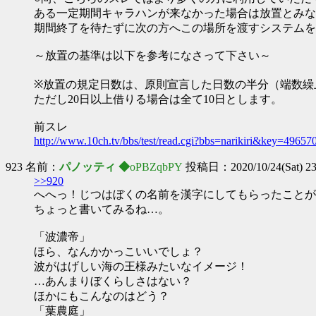
ある一定期間キャラハンが来なかった場合は放置とみな
期間終了を待たずに次の方へこの場所を渡すシステムを
～放置の基準は以下を参考になさって下さい～
※放置の規定日数は、原則宣言した日数の半分（端数繰
ただし20日以上借りる場合は全て10日とします。
前スレ
http://www.10ch.tv/bbs/test/read.cgi?bbs=narikiri&key=4965
923 名前：
パノッティ ◆
oPBZqbPY
投稿日：2020/10/24(Sat) 23
>>920
へへっ！じつはぼくの名前を漢字にしてもらったことが
ちょっと書いてみるね…。
「波濃帝」
ほら、なんかかっこいいでしょ？
波がはげしい海の王様みたいなイメージ！
…あんまりぼくらしさはない？
ほかにもこんなのはどう？
「葉農庭」