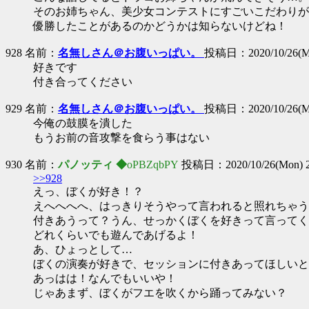
そのお姉ちゃん、美少女コンテストにすごいこだわりが
優勝したことがあるのかどうかは知らないけどね！
928 名前：
名無しさん＠お腹いっぱい。
投稿日：2020/10/26(Mo
好きです
付き合ってください
929 名前：
名無しさん＠お腹いっぱい。
投稿日：2020/10/26(Mo
今俺の鼓膜を潰した
もうお前の音攻撃を食らう事はない
930 名前：
パノッティ ◆
oPBZqbPY
投稿日：2020/10/26(Mon) 2
>>928
えっ、ぼくが好き！？
えへへへへ、はっきりそうやって言われると照れちゃう
付きあうって？うん、せっかくぼくを好きって言ってく
どれくらいでも遊んであげるよ！
あ、ひょっとして…
ぼくの演奏が好きで、セッションに付きあってほしいと
あっはは！なんでもいいや！
じゃあまず、ぼくがフエを吹くから踊ってみない？