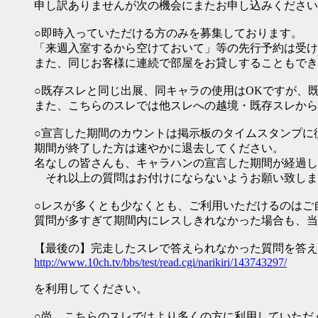
申し訳ありませんが次の機会にまたお申し込みください
○即時入っていただける方のみを募集しております。
「来週入室するから空けておいて」等の先行予約は受け
また、同じお客様に連続で部屋をお貸しすることもでき
○既存スレと同じ出展、同キャラの使用はOKですが、
また、こちらのスレでは他スレへの越境・既存スレから
○宣言した期間のカウントは掲示板のタイムスタンプに
期間が終了した方は速やかに退去してください。
名なしの皆さんも、キャラハンの宣言した期間が経過し
それ以上の質問はお付けにならないようお願い致しま
○レスが多くとも少なくとも、ご利用いただけるのはご
質問が多すぎて期間内にレスしきれなかった場合も、当
【最後の】完走したスレで答えられなかった質問を答え
http://www.10ch.tv/bbs/test/read.cgi/narikiri/143743297/
を利用してください。
○尚、こちらのスレではより多くの方に利用していただ