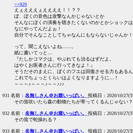
>>929
えぇえええぇええええ！！？？
ぼ、ぼくの音色は攻撃なんかじゃないとか
そんなにぼくの演奏を聴きたくないのかとかショックは
なにやってんだよぉ！
自分でそんなことしてちゃなんにもならないじゃんか！
って、聞こえないよね……。
紙に書いてっと…
『たしかコマクは、やぶれても治るはずだよ。
はやくお医者さんに行ってきなよ！』
そうだそのまえに、ぼくのフエは回復させる力もあるん
これでちょっとくらいはよくなりますように…！
～～～♪～～～♪～～♪♪♪
931 名前：
名無しさん＠お腹いっぱい。
投稿日：2020/10/27(Tue
その笛吹いたら森の動物たちが寄ってくるんじゃない？
932 名前：
名無しさん＠お腹いっぱい。
投稿日：2020/10/27(Tue
その笛で蛇操れる？
933 名前：
名無しさん＠お腹いっぱい。
投稿日：2020/10/27(Tue