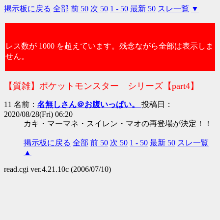
掲示板に戻る
全部
前 50
次 50
1 - 50
最新 50
スレ一覧
▼
レス数が 1000 を超えています。残念ながら全部は表示しま
せん。
【質雑】ポケットモンスター シリーズ【part4】
11 名前：
名無しさん＠お腹いっぱい。
投稿日：
2020/08/28(Fri) 06:20
カキ・マーマネ・スイレン・マオの再登場が決定！！
掲示板に戻る
全部
前 50
次 50
1 - 50
最新 50
スレ一覧
▲
read.cgi ver.4.21.10c (2006/07/10)