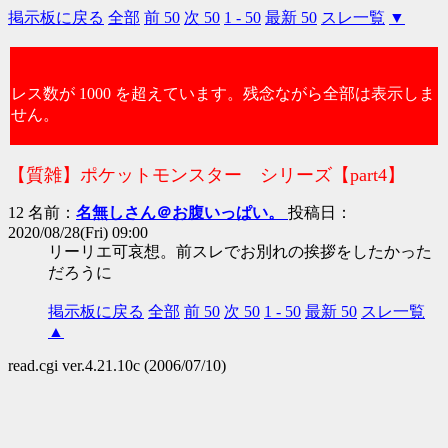
掲示板に戻る
全部
前 50
次 50
1 - 50
最新 50
スレ一覧
▼
レス数が 1000 を超えています。残念ながら全部は表示しま
せん。
【質雑】ポケットモンスター シリーズ【part4】
12 名前：
名無しさん＠お腹いっぱい。
投稿日：
2020/08/28(Fri) 09:00
リーリエ可哀想。前スレでお別れの挨拶をしたかった
だろうに
掲示板に戻る
全部
前 50
次 50
1 - 50
最新 50
スレ一覧
▲
read.cgi ver.4.21.10c (2006/07/10)