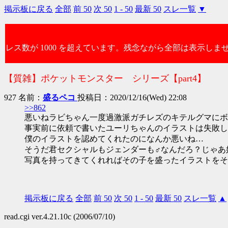
掲示板に戻る
全部
前 50
次 50
1 - 50
最新 50
スレ一覧
▼
レス数が 1000 を超えています。残念ながら全部は表示しま
【質雑】ポケットモンスター シリーズ【part4】
927 名前：
盛るペコ
投稿日：2020/12/16(Wed) 22:08
>>862
悪いねラビちゃん一度過激派ガチレズのキテルグマにボ
事実前に依頼で書いたユーリちゃんのイラストは失敗し
僕のイラストを認めてくれたのになんか悪いね…
そうだ君セクシャルもジェンダーも♂なんだろ？じゃあ
写真を持ってきてくれればその子を盛ったイラストをそ
掲示板に戻る
全部
前 50
次 50
1 - 50
最新 50
スレ一覧
▲
read.cgi ver.4.21.10c (2006/07/10)