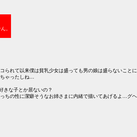
せん。
コられて以来僕は貧乳少女は盛っても男の娘は盛らないことに
ちゃったしね…
好きな子とか居ないの？
っちの性に潔癖そうなお姉さまに内緒で描いてあげるよ…グヘ