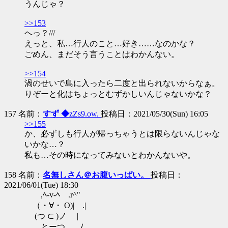
うんじゃ？
>>153
へっ？///
えっと、私…行人のこと…好き……なのかな？
ごめん、まだそう言うことはわかんない。
>>154
渦のせいで島に入ったら二度と出られないからなぁ。
りぞーと化はちょっとむずかしいんじゃないかな？
157 名前：
すず ◆
zZs9.ow.
投稿日：2021/05/30(Sun) 16:05
>>155
か、必ずしも行人が帰っちゃうとは限らないんじゃな
いかな…？
私も…その時になってみないとわかんないや。
158 名前：
名無しさん＠お腹いっぱい。
投稿日：
2021/06/01(Tue) 18:30
,ﾍ-v-ﾍ .r^"ゝ
（・∀・ O)| .|
(つ ⊂ )ノ |
とーつ＿_,ﾉ