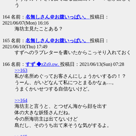
う
164 名前：
名無しさん＠お腹いっぱい。
投稿日：
2021/06/07(Mon) 16:16
海坊主見たことある？
165 名前：
名無しさん＠お腹いっぱい。
投稿日：
2021/06/10(Thu) 17:49
すずへのラブレターを書いたからこっそり入れておく
166 名前：
すず ◆
zZs9.ow.
投稿日：2021/06/13(Sun) 07:28
>>163
私が名所めぐってお客さんにしょうかいするの！？
うーん、がいどなんて私につとまるかなぁ…。
うまくかいせつする自信ないけど。
>>164
海坊主と言うと、とつぜん海から顔を出す
体の大きな妖怪さんだね。
今の所海坊主は出てないけど
島だし、そのうち出て来そうな気がするよ。