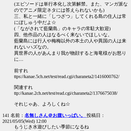
(エピソードは単行本化し次第解禁。また、マンガ派な
のでアニメ限定ネタには答えられないかも)
三、私と一緒に「しつざつ」してくれる島の住人は常
にぼしゅう中だよ☆
(「ながされて藍蘭島」のキャラの常駐大歓迎)
四、他作品の人はなるべく来ないでほしいな。
藍蘭島には行人や梅梅以外の本土の人や異国の人は来
れないハズなの。
異世界の人があんまり我が物顔すると海竜様がお怒り
に…
前すれ
ttps://kanae.5ch.net/test/read.cgi/charaneta2/1416000762/
関連すれ
ttp://kanae.2ch.net/test/read.cgi/charaneta2/1376675038/
それじゃあ、よろしくね☆
141 名前：
名無しさん＠お腹いっぱい。
投稿日：
2021/05/05(Wed) 12:00
もうじき水遊びしたい季節になるね