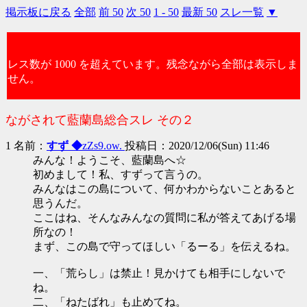
掲示板に戻る
全部
前 50
次 50
1 - 50
最新 50
スレ一覧
▼
レス数が 1000 を超えています。残念ながら全部は表示しま
せん。
ながされて藍蘭島総合スレ その２
1 名前：
すず ◆
zZs9.ow.
投稿日：2020/12/06(Sun) 11:46
みんな！ようこそ、藍蘭島へ☆
初めまして！私、すずって言うの。
みんなはこの島について、何かわからないことあると
思うんだ。
ここはね、そんなみんなの質問に私が答えてあげる場
所なの！
まず、この島で守ってほしい「るーる」を伝えるね。
一、「荒らし」は禁止！見かけても相手にしないで
ね。
二、「ねたばれ」も止めてね。