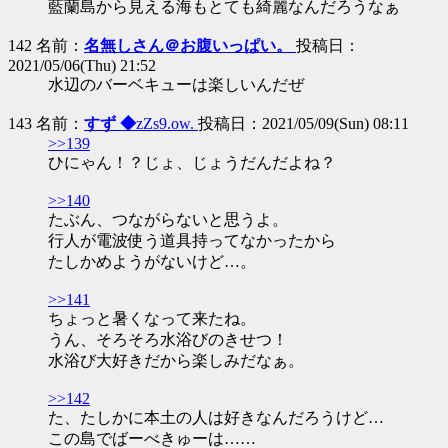
藍蘭島から見える海もとても綺麗なんだろうなぁ
142 名前：
名無しさん＠お腹いっぱい。
投稿日：
2021/05/06(Thu) 21:52
水辺のバーベキューは楽しいんだぜ
143 名前：
すず ◆
zZs9.ow.
投稿日：2021/05/09(Sun) 08:11
>>139
ひにゃん！？じょ、じょうだんだよね？
>>140
たぶん、つながらないと思うよ。
行人が電波使う道具持ってなかったから
たしかめようがないけど…。
>>141
ちょっと暑くなって来たね。
うん、そろそろ水浴びのきせつ！
水浴び大好きだから楽しみだなぁ。
>>142
た、たしかに本土の人は好きなんだろうけど…
この島でばーべきゅーは……