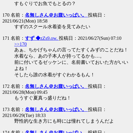
すもぐりでお魚でもとるの？
170 名前：
名無しさん＠お腹いっぱい。
投稿日：
2021/06/21(Mon) 18:58
すずのスクール水着姿を見てみたい
171 名前：
すず ◆
zZs9.ow.
投稿日：2021/06/27(Sun) 07:10
>>170
あぁ、ちかげちゃんの言ってたすくみずのことだね！
水着なら、あの子本人が持ってるかも…。
前に付いてるゼッケンに、名前書いておいた方がいい
よね！
そしたら誰の水着がすぐわかるもん！
172 名前：
名無しさん＠お腹いっぱい。
投稿日：
2021/06/28(Mon) 09:45
もうすぐ夏真っ盛りだね！
173 名前：
名無しさん＠お腹いっぱい。
投稿日：
2021/06/29(Tue) 18:33
野性的な生き方にも時には憧れてしまうんだよ
174 名前：
名無しさん＠お腹いっぱい。
投稿日：