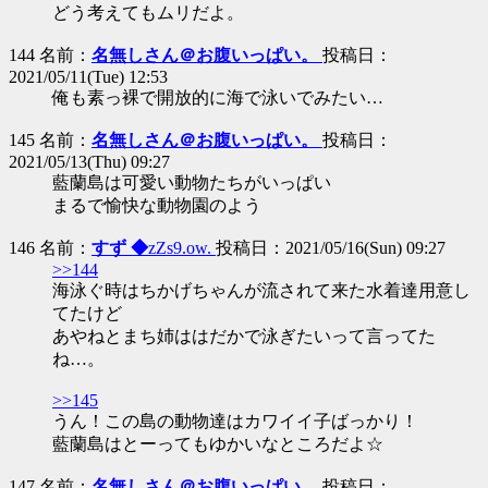
どう考えてもムリだよ。
144 名前：
名無しさん＠お腹いっぱい。
投稿日：
2021/05/11(Tue) 12:53
俺も素っ裸で開放的に海で泳いでみたい…
145 名前：
名無しさん＠お腹いっぱい。
投稿日：
2021/05/13(Thu) 09:27
藍蘭島は可愛い動物たちがいっぱい
まるで愉快な動物園のよう
146 名前：
すず ◆
zZs9.ow.
投稿日：2021/05/16(Sun) 09:27
>>144
海泳ぐ時はちかげちゃんが流されて来た水着達用意し
てたけど
あやねとまち姉ははだかで泳ぎたいって言ってた
ね…。
>>145
うん！この島の動物達はカワイイ子ばっかり！
藍蘭島はとーってもゆかいなところだよ☆
147 名前：
名無しさん＠お腹いっぱい。
投稿日：