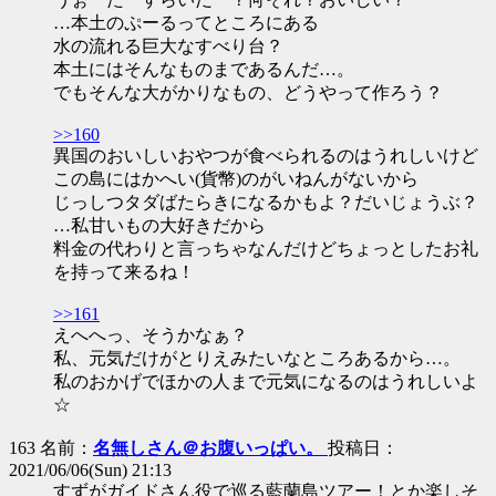
…本土のぷーるってところにある
水の流れる巨大なすべり台？
本土にはそんなものまであるんだ…。
でもそんな大がかりなもの、どうやって作ろう？
>>160
異国のおいしいおやつが食べられるのはうれしいけど
この島にはかへい(貨幣)のがいねんがないから
じっしつタダばたらきになるかもよ？だいじょうぶ？
…私甘いもの大好きだから
料金の代わりと言っちゃなんだけどちょっとしたお礼
を持って来るね！
>>161
えへへっ、そうかなぁ？
私、元気だけがとりえみたいなところあるから…。
私のおかげでほかの人まで元気になるのはうれしいよ
☆
163 名前：
名無しさん＠お腹いっぱい。
投稿日：
2021/06/06(Sun) 21:13
すずがガイドさん役で巡る藍蘭島ツアー！とか楽しそ