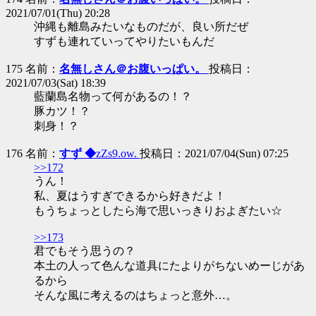
2021/07/01(Thu) 20:28
沖縄も離島みたいなものだが、良い所だぜ
すずも連れていってやりたいもんだ
175 名前：
名無しさん＠お腹いっぱい。
投稿日：
2021/07/03(Sat) 18:39
藍蘭島名物って何があるの！？
豚カツ！？
刺身！？
176 名前：
すず ◆
zZs9.ow.
投稿日：2021/07/04(Sun) 07:25
>>172
うん！
私、夏はうすぎできるから好きだよ！
もうちょっとしたら海で思いっきりおよぎたい☆
>>173
君でもそう思うの？
本土の人って色んな道具にたよりがちないめーじがあ
るから
そんな風に考えるのはちょっと意外…。