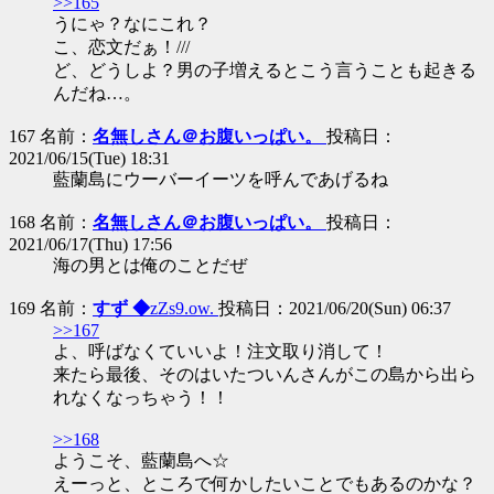
>>165
うにゃ？なにこれ？
こ、恋文だぁ！///
ど、どうしよ？男の子増えるとこう言うことも起きる
んだね…。
167 名前：
名無しさん＠お腹いっぱい。
投稿日：
2021/06/15(Tue) 18:31
藍蘭島にウーバーイーツを呼んであげるね
168 名前：
名無しさん＠お腹いっぱい。
投稿日：
2021/06/17(Thu) 17:56
海の男とは俺のことだぜ
169 名前：
すず ◆
zZs9.ow.
投稿日：2021/06/20(Sun) 06:37
>>167
よ、呼ばなくていいよ！注文取り消して！
来たら最後、そのはいたついんさんがこの島から出ら
れなくなっちゃう！！
>>168
ようこそ、藍蘭島へ☆
えーっと、ところで何かしたいことでもあるのかな？