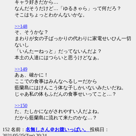
キャラ好きだから…
なんだそうだけど…「ゆるきゃら」って何だろ？
そこはちょっとわかんないかな。
>>148
そ、そうかな？
まわりが女の子ばっかりの代わりに家電せいひん一切
ないし
「いんたーねっと」だってないんだよ？
本土の人達にはつらいと思うけどなぁ。
>>149
あぁ、確かに！
ここでの食事はみんなへるしーだから
藍蘭島にはけんこう体な子しかいないみたいだね。
じゃあ私の体もふだんの食事せいってこと…？
>>150
た、たしかにながされやすい人だよね。
だから藍蘭島に流れて来たのかな…？
152 名前：
名無しさん＠お腹いっぱい。
投稿日：
2021/05/25(Tue) 20:24