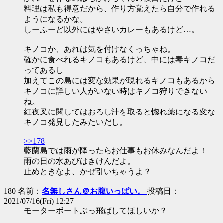
料理は私も得意だから、作り方覚えたら自分で作れる
ようになるかな。
しーふーど以外にはやさいカレーもあるけど…。
キノコか、あれは気を付けなくっちゃね。
確かに食べれるキノコもあるけど、中には毒キノコだ
ってあるし
加えてこの島には変な効果が現れるキノコもあるから
キノコに詳しい人がいない時はキノコ狩りできない
ね。
紅夜叉に関してはおろし汁を取ると惚れ薬になる変な
キノコ発見したみたいだし。
>>178
藍蘭島では雨が降ったらお仕事もお休みなんだよ！
雨の日の水あびはきけんだよ。
止めときなよ、かぜ引いちゃうよ？
180 名前：
名無しさん＠お腹いっぱい。
投稿日：
2021/07/16(Fri) 12:27
モーターボートぶっ飛ばしてほしいか？