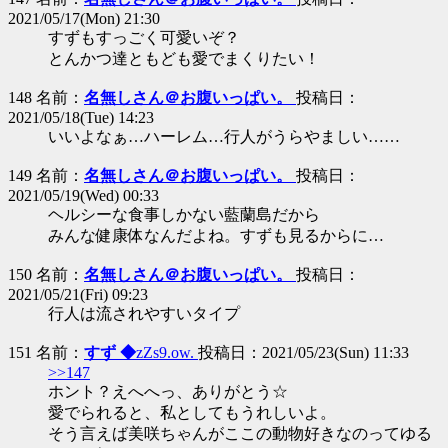
2021/05/17(Mon) 21:30
すずもすっごく可愛いぞ？
とんかつ達ともども愛でまくりたい！
148 名前：
名無しさん＠お腹いっぱい。
投稿日：
2021/05/18(Tue) 14:23
いいよなぁ…ハーレム…行人がうらやましい……
149 名前：
名無しさん＠お腹いっぱい。
投稿日：
2021/05/19(Wed) 00:33
ヘルシーな食事しかない藍蘭島だから
みんな健康体なんだよね。すずも見るからに…
150 名前：
名無しさん＠お腹いっぱい。
投稿日：
2021/05/21(Fri) 09:23
行人は流されやすいタイプ
151 名前：
すず ◆
zZs9.ow.
投稿日：2021/05/23(Sun) 11:33
>>147
ホント？えへへっ、ありがとう☆
愛でられると、私としてもうれしいよ。
そう言えば美咲ちゃんがここの動物好きなのってゆる