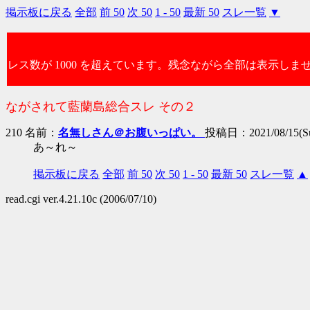
掲示板に戻る
全部
前 50
次 50
1 - 50
最新 50
スレ一覧
▼
レス数が 1000 を超えています。残念ながら全部は表示しま
ながされて藍蘭島総合スレ その２
210 名前：
名無しさん＠お腹いっぱい。
投稿日：2021/08/15(Sun
あ～れ～
掲示板に戻る
全部
前 50
次 50
1 - 50
最新 50
スレ一覧
▲
read.cgi ver.4.21.10c (2006/07/10)