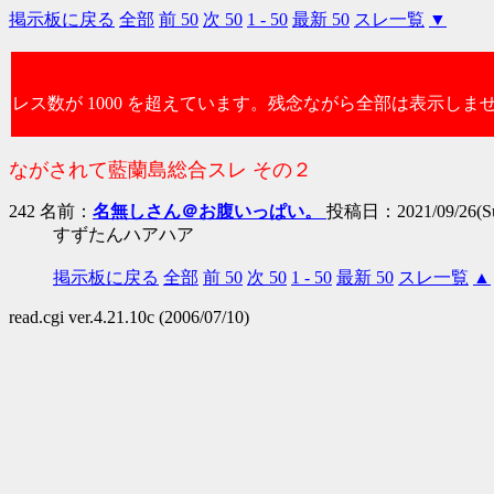
掲示板に戻る
全部
前 50
次 50
1 - 50
最新 50
スレ一覧
▼
レス数が 1000 を超えています。残念ながら全部は表示しま
ながされて藍蘭島総合スレ その２
242 名前：
名無しさん＠お腹いっぱい。
投稿日：2021/09/26(Sun
すずたんハアハア
掲示板に戻る
全部
前 50
次 50
1 - 50
最新 50
スレ一覧
▲
read.cgi ver.4.21.10c (2006/07/10)