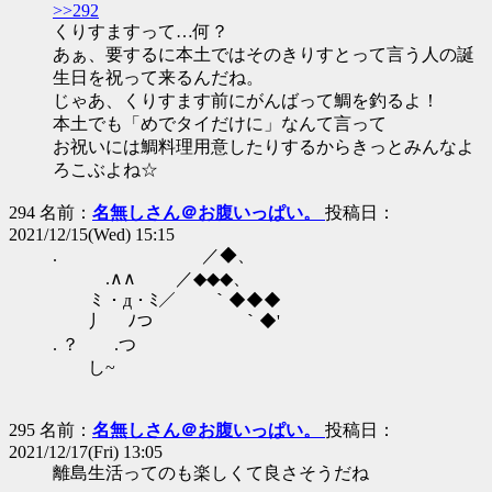
>>292
くりすますって…何？
あぁ、要するに本土ではそのきりすとって言う人の誕
生日を祝って来るんだね。
じゃあ、くりすます前にがんばって鯛を釣るよ！
本土でも「めでタイだけに」なんて言って
お祝いには鯛料理用意したりするからきっとみんなよ
ろこぶよね☆
294 名前：
名無しさん＠お腹いっぱい。
投稿日：
2021/12/15(Wed) 15:15
. ／◆、
.∧∧ ／◆◆◆、
ﾐ ・д・ﾐ／ ｀◆◆◆
丿 ﾉつ ｀◆'
. ？ .つ
し~
295 名前：
名無しさん＠お腹いっぱい。
投稿日：
2021/12/17(Fri) 13:05
離島生活ってのも楽しくて良さそうだね