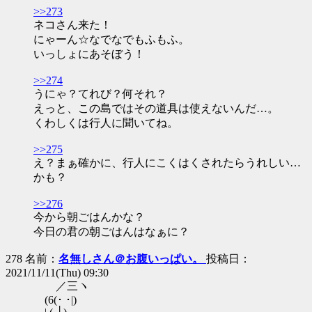
>>273
ネコさん来た！
にゃーん☆なでなでもふもふ。
いっしょにあそぼう！
>>274
うにゃ？てれび？何それ？
えっと、この島ではその道具は使えないんだ…。
くわしくは行人に聞いてね。
>>275
え？まぁ確かに、行人にこくはくされたらうれしい…
かも？
>>276
今から朝ごはんかな？
今日の君の朝ごはんはなぁに？
278 名前：
名無しさん＠お腹いっぱい。
投稿日：
2021/11/11(Thu) 09:30
／三ヽ
(6(･ ･|)