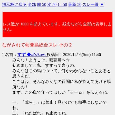
掲示板に戻る
全部
前 50
次 50
1 - 50
最新 50
スレ一覧
▼
レス数が 1000 を超えています。残念ながら全部は表示しま
せん。
ながされて藍蘭島総合スレ その２
1 名前：
すず ◆
zZs9.ow.
投稿日：2020/12/06(Sun) 11:46
みんな！ようこそ、藍蘭島へ☆
初めまして！私、すずって言うの。
みんなはこの島について、何かわからないことあると
思うんだ。
ここはね、そんなみんなの質問に私が答えてあげる場
所なの！
まず、この島で守ってほしい「るーる」を伝えるね。
一、「荒らし」は禁止！見かけても相手にしないで
ね。
二、「ねたばれ」も止めてね。