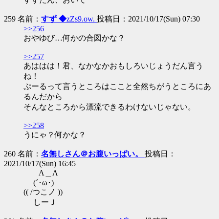
259 名前：
すず ◆
zZs9.ow.
投稿日：2021/10/17(Sun) 07:30
>>256
おやゆび…何かの合図かな？
>>257
あははは！君、なかなかおもしろいじょうだん言う
ね！
ぷーるって言うところはここと全然ちがうところにあ
るんだから
そんなところから漂流できるわけないじゃない。
>>258
うにゃ？何かな？
260 名前：
名無しさん＠お腹いっぱい。
投稿日：
2021/10/17(Sun) 16:45
Λ＿Λ
(´･ω･)
(( /つこノ ))
しーＪ