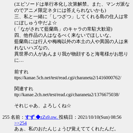
(エピソードは単行本化し次第解禁。また、マンガ派な
のでアニメ限定ネタには答えられないかも)
三、私と一緒に「しつざつ」してくれる島の住人は常
にぼしゅう中だよ☆
(「ながされて藍蘭島」のキャラの常駐大歓迎)
四、他作品の人はなるべく来ないでほしいな。
藍蘭島には行人や梅梅以外の本土の人や異国の人は来
れないハズなの。
異世界の人があんまり我が物顔すると海竜様がお怒り
に…
前すれ
ttps://kanae.5ch.net/test/read.cgi/charaneta2/1416000762/
関連すれ
ttp://kanae.2ch.net/test/read.cgi/charaneta2/1376675038/
それじゃあ、よろしくね☆
255 名前：
すず ◆
zZs9.ow.
投稿日：2021/10/10(Sun) 08:56
>>254
あぁ、私のおたんじょうび覚えててくれたんだ。