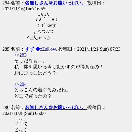
284 名前：
名無しさん＠お腹いっぱい。
投稿日：
2021/11/16(Tue) 16:55
,,∧,,∧
ﾐミ ﾟ ▼）
(（´^ω^))
,, /';つ;';'⊃
∠;;人;)ｰヽ;)
285 名前：
すず ◆
zZs9.ow.
投稿日：2021/11/21(Sun) 07:23
>>283
そうだなぁ…。
私、体を思いっきり動かすのが得意なの！
おにごっこはどう？
>>284
どらごんの着ぐるみだね。
どこで買ったの？
286 名前：
名無しさん＠お腹いっぱい。
投稿日：
2021/11/28(Sun) 06:00
､､,
､( ･ζ
と､,,,)