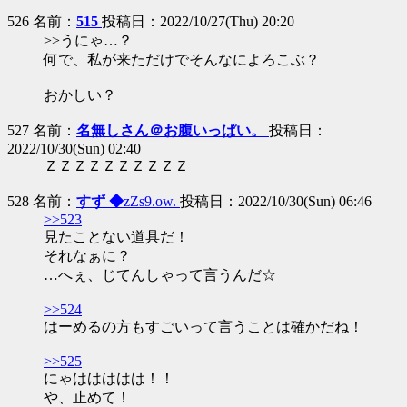
526 名前：
515
投稿日：2022/10/27(Thu) 20:20
>>うにゃ…？
何で、私が来ただけでそんなによろこぶ？
おかしい？
527 名前：
名無しさん＠お腹いっぱい。
投稿日：
2022/10/30(Sun) 02:40
ＺＺＺＺＺＺＺＺＺＺ
528 名前：
すず ◆
zZs9.ow.
投稿日：2022/10/30(Sun) 06:46
>>523
見たことない道具だ！
それなぁに？
…へぇ、じてんしゃって言うんだ☆
>>524
はーめるの方もすごいって言うことは確かだね！
>>525
にゃははははは！！
や、止めて！