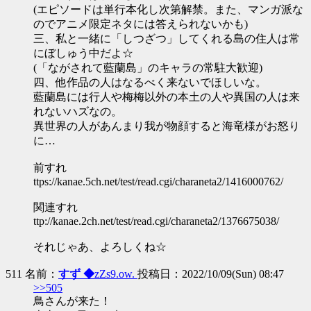
(エピソードは単行本化し次第解禁。また、マンガ派な
のでアニメ限定ネタには答えられないかも)
三、私と一緒に「しつざつ」してくれる島の住人は常
にぼしゅう中だよ☆
(「ながされて藍蘭島」のキャラの常駐大歓迎)
四、他作品の人はなるべく来ないでほしいな。
藍蘭島には行人や梅梅以外の本土の人や異国の人は来
れないハズなの。
異世界の人があんまり我が物顔すると海竜様がお怒り
に…
前すれ
ttps://kanae.5ch.net/test/read.cgi/charaneta2/1416000762/
関連すれ
ttp://kanae.2ch.net/test/read.cgi/charaneta2/1376675038/
それじゃあ、よろしくね☆
511 名前：
すず ◆
zZs9.ow.
投稿日：2022/10/09(Sun) 08:47
>>505
鳥さんが来た！