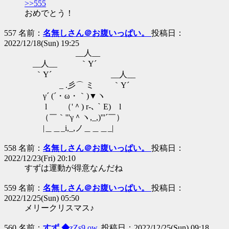
>>555
おめでとう！
557 名前：
名無しさん＠お腹いっぱい。
投稿日：
2022/12/18(Sun) 19:25
__人__
__人__ ｀Y´
｀Y´ __人__
_ .彡⌒ ミ ｀Y´
γ´ (´・ω・｀)▼ヽ
l （'＾) r‐､｀E) l
（￣｀'''γ＾ヽ,_,)'''´￣）
|＿＿_i,_,ノ＿＿＿_|
558 名前：
名無しさん＠お腹いっぱい。
投稿日：
2022/12/23(Fri) 20:10
すずは運動が得意なんだね
559 名前：
名無しさん＠お腹いっぱい。
投稿日：
2022/12/25(Sun) 05:50
メリークリスマス♪
560 名前：
すず ◆
zZs9.ow.
投稿日：2022/12/25(Sun) 09:18