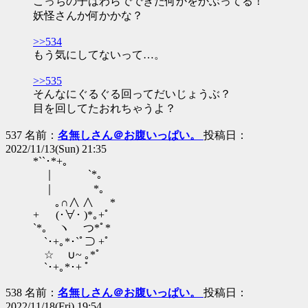
こっちの子はわらでできた何かをかぶってる！
妖怪さんか何かかな？
>>534
もう気にしてないって…。
>>535
そんなにぐるぐる回ってだいじょうぶ？
目を回してたおれちゃうよ？
537 名前：
名無しさん＠お腹いっぱい。
投稿日：
2022/11/13(Sun) 21:35
*``･*+。
｜ `*｡
｜ *｡
｡∩∧ ∧ *
+ (･∀･ )*｡+ﾟ
`*｡ ヽ つ*ﾟ*
`･+｡*･`ﾟ⊃ +ﾟ
☆ ∪~ ｡*ﾟ
`･+｡*･+ ﾟ
538 名前：
名無しさん＠お腹いっぱい。
投稿日：
2022/11/18(Fri) 19:54