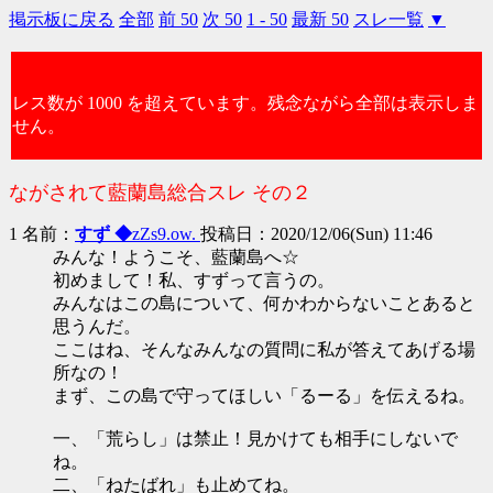
掲示板に戻る
全部
前 50
次 50
1 - 50
最新 50
スレ一覧
▼
レス数が 1000 を超えています。残念ながら全部は表示しま
せん。
ながされて藍蘭島総合スレ その２
1 名前：
すず ◆
zZs9.ow.
投稿日：2020/12/06(Sun) 11:46
みんな！ようこそ、藍蘭島へ☆
初めまして！私、すずって言うの。
みんなはこの島について、何かわからないことあると
思うんだ。
ここはね、そんなみんなの質問に私が答えてあげる場
所なの！
まず、この島で守ってほしい「るーる」を伝えるね。
一、「荒らし」は禁止！見かけても相手にしないで
ね。
二、「ねたばれ」も止めてね。