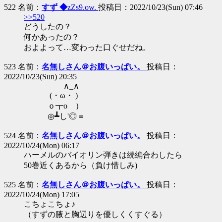
522 名前：
すず ◆
zZs9.ow.
投稿日：2022/10/23(Sun) 07:46
>>520
どうしたの？
何かあったの？
およよって…変わった口ぐせだね。
523 名前：
名無しさん＠お腹いっぱい。
投稿日：
2022/10/23(Sun) 20:35
∧_∧
(・ω・ )
ｏ┳o ）
◎┻し'◎ ≡
524 名前：
名無しさん＠お腹いっぱい。
投稿日：
2022/10/24(Mon) 06:17
ハーメルのバイオリン弾きは続編合わしたら
50巻近くあるから（負け惜しみ)
525 名前：
名無しさん＠お腹いっぱい。
投稿日：
2022/10/24(Mon) 17:05
こちょこちょ♪
（すずの腋と胸辺りを優しくくすぐる）