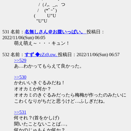
/（ﾉ,、_,、つ
/ (*ﾟｰﾟ)
( U"U
"U"U
531 名前：
名無しさん＠お腹いっぱい。
投稿日：
2022/11/06(Sun) 06:05
萌え萌え～・・・キュン！
532 名前：
すず ◆
zZs9.ow.
投稿日：2022/11/06(Sun) 06:57
>>529
あ…わかってもらえて良かった。
>>530
かわいいきぐるみだね！
オオカミか何か？
オオカミのきぐるみだったら梅梅が作ったのみたいに
こわくなりがちだと思うけど…ふしぎだね。
>>531
何それ？(首をかしげ)
聞いたことないことば…。
何かのじゅもんか何か？