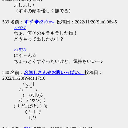
よしよし♪
（すずの頭を優しく撫でる）
539 名前：
すず ◆
zZs9.ow.
投稿日：2022/11/20(Sun) 06:45
>>537
わぁ、何そのキラキラした物！
どうやって出したの！？
>>538
にゃ～ん☆
ちょっとくすぐったいけど、気持ちいいー♪
540 名前：
名無しさん＠お腹いっぱい。
投稿日：
2022/11/23(Wed) 17:10
/＼／|
∠/ ⌒⌒ヽ
( /ﾌﾜﾘﾌ)〉
ﾉ） ﾉ ‘ヮ‘ﾉ(（
(（ ﾉ⊂)夕!つ）))
く/_ｌ| ﾘ
し'ﾉ