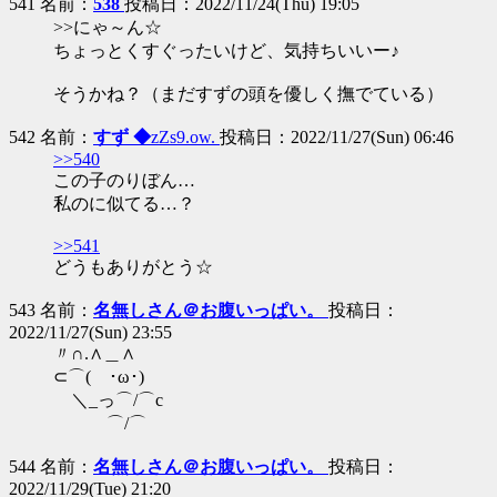
541 名前：
538
投稿日：2022/11/24(Thu) 19:05
>>にゃ～ん☆
ちょっとくすぐったいけど、気持ちいいー♪
そうかね？（まだすずの頭を優しく撫でている）
542 名前：
すず ◆
zZs9.ow.
投稿日：2022/11/27(Sun) 06:46
>>540
この子のりぼん…
私のに似てる…？
>>541
どうもありがとう☆
543 名前：
名無しさん＠お腹いっぱい。
投稿日：
2022/11/27(Sun) 23:55
〃∩.∧＿∧
⊂⌒( ･ω･)
＼_っ⌒/⌒c
⌒/⌒
544 名前：
名無しさん＠お腹いっぱい。
投稿日：
2022/11/29(Tue) 21:20