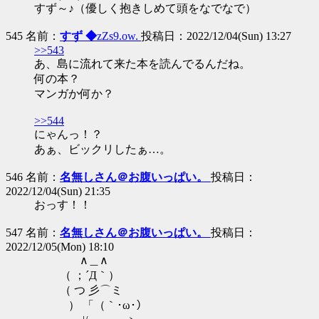
すず～♪（優しく抱きしめて頭をなでなで）
545 名前：
すず ◆
zZs9.ow.
投稿日：2022/12/04(Sun) 13:27
>>543
あ、島に流れて来た本を読んでるんだね。
何の本？
マンガか何か？
>>544
にゃんっ！？
あぁ、ビックリしたぁ…。
546 名前：
名無しさん＠お腹いっぱい。
投稿日：
2022/12/04(Sun) 21:35
おっす！！
547 名前：
名無しさん＠お腹いっぱい。
投稿日：
2022/12/05(Mon) 18:10
∧＿∧
（ ；´Д｀）
（ つ 彡⌒ミ
） 「（｀･ω･）