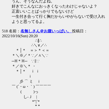
うん、そうなんだよね。
好きでこんなにおっきくなったわけじゃないよ？
正直いいことばっかりでもないけど
一生付き合って行く胸だからいやがらないで受け入れ
ようと思ってるよ。
518 名前：
名無しさん＠お腹いっぱい。
投稿日：
2022/10/16(Sun) 20:20
∴∥∴
∴＼∨／∴
＊│＊ ＝＞＊＜＝
＊＼※／＊∵／∧＼∵
─※＊※─ ∵∥∵
＊／※＼＊ ・
＊│＊ ｉ ｉ
ｉ
彡 ⌒ ミ ｉ
￣ (´・ω・｀) ￣￣￣￣
( )っ
し-Ｊ |
*"|`*
* *