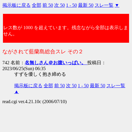
掲示板に戻る
全部
前 50
次 50
1 - 50
最新 50
スレ一覧
▼
レス数が 1000 を超えています。残念ながら全部は表示しま
せん。
ながされて藍蘭島総合スレ その２
742 名前：
名無しさん＠お腹いっぱい。
投稿日：
2023/06/25(Sun) 06:35
すずを優しく抱き締める
掲示板に戻る
全部
前 50
次 50
1 - 50
最新 50
スレ一覧
▲
read.cgi ver.4.21.10c (2006/07/10)