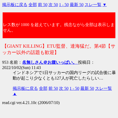
掲示板に戻る
全部
前 50
次 50
1 - 50
最新 50
スレ一覧
▼
レス数が 1000 を超えています。残念ながら全部は表示しま
せん。
【GIANT KILLING】ETU監督、達海猛だ。第4節【サ
ッカー以外の話題も歓迎】
953 名前：
名無しさん＠お腹いっぱい。
投稿日：
2022/10/02(Sun) 11:43
インドネシアで1日サッカーの国内リーグの試合後に暴
動が起こり少なくとも127人が死亡したらしい…
掲示板に戻る
全部
前 50
次 50
1 - 50
最新 50
スレ一覧
▲
read.cgi ver.4.21.10c (2006/07/10)