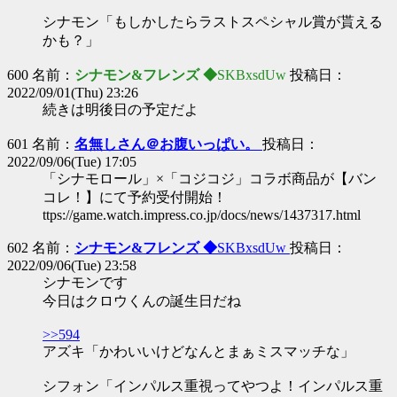
シナモン「もしかしたらラストスペシャル賞が貰える
かも？」
600 名前：
シナモン&フレンズ ◆
SKBxsdUw
投稿日：
2022/09/01(Thu) 23:26
続きは明後日の予定だよ
601 名前：
名無しさん＠お腹いっぱい。
投稿日：
2022/09/06(Tue) 17:05
「シナモロール」×「コジコジ」コラボ商品が【バン
コレ！】にて予約受付開始！
ttps://game.watch.impress.co.jp/docs/news/1437317.html
602 名前：
シナモン&フレンズ ◆
SKBxsdUw
投稿日：
2022/09/06(Tue) 23:58
シナモンです
今日はクロウくんの誕生日だね
>>594
アズキ「かわいいけどなんとまぁミスマッチな」
シフォン「インパルス重視ってやつよ！インパルス重