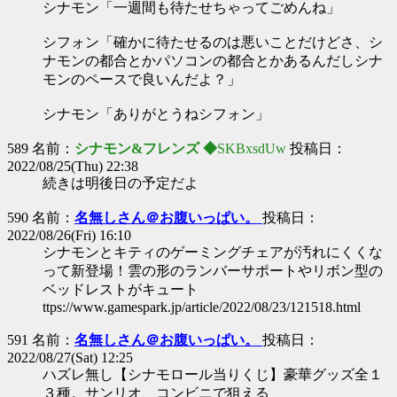
シナモン「一週間も待たせちゃってごめんね」
シフォン「確かに待たせるのは悪いことだけどさ、シ
ナモンの都合とかパソコンの都合とかあるんだしシナ
モンのペースで良いんだよ？」
シナモン「ありがとうねシフォン」
589 名前：
シナモン&フレンズ ◆
SKBxsdUw
投稿日：
2022/08/25(Thu) 22:38
続きは明後日の予定だよ
590 名前：
名無しさん＠お腹いっぱい。
投稿日：
2022/08/26(Fri) 16:10
シナモンとキティのゲーミングチェアが汚れにくくな
って新登場！雲の形のランバーサポートやリボン型の
ベッドレストがキュート
ttps://www.gamespark.jp/article/2022/08/23/121518.html
591 名前：
名無しさん＠お腹いっぱい。
投稿日：
2022/08/27(Sat) 12:25
ハズレ無し【シナモロール当りくじ】豪華グッズ全１
３種。サンリオ、コンビニで狙える