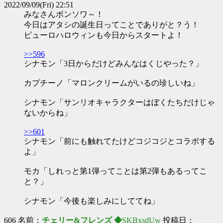
2022/09/09(Fri) 22:51
みなさんボンソワ～！
今日はアタシの誕生日ってことでありがと？う！
ピューロハロウィンも今日からスタートよ！
>>596
シナモン「3日からだけどみんなはくじやった？」
カプチーノ「マロンクリームがいるの珍しいね」
シナモン「サンリオキャラクターはぼくたちだけじゃ
ないからね」
>>601
シナモン「前にも触れてたけどコジコジとコラボする
よ」
モカ「しれっと第1弾ってことは第2弾もあるってこ
と？」
シナモン「今後も楽しみにしててね」
606 名前：
チェリー&フレンズ ◆
SKBxsdUw
投稿日：