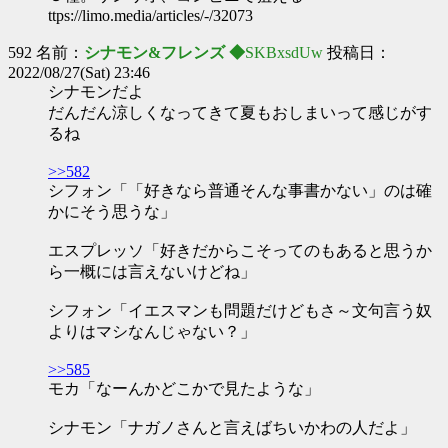
ttps://limo.media/articles/-/32073
592 名前：
シナモン&フレンズ ◆
SKBxsdUw
投稿日：
2022/08/27(Sat) 23:46
シナモンだよ
だんだん涼しくなってきて夏もおしまいって感じがす
るね
>>582
シフォン「「好きなら普通そんな事書かない」のは確
かにそう思うな」
エスプレッソ「好きだからこそってのもあると思うか
ら一概には言えないけどね」
シフォン「イエスマンも問題だけどもさ～文句言う奴
よりはマシなんじゃない？」
>>585
モカ「なーんかどこかで見たような」
シナモン「ナガノさんと言えばちいかわの人だよ」