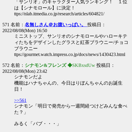
「サンリオ」のキャラクター人気ランキング！ １位
は【シナモロール】に決定！
ttps://nlab.itmedia.co.jp/research/articles/604821/
571 名前：
名無しさん＠お腹いっぱい。
投稿日：
2022/08/08(Mon) 16:50
ミニストップ、サンリオのシナモロールやハローキテ
ィたちをデザインしたグラスと紅茶ブラウニー/チョコ
ブラウニー
ttps://gourmet.watch.impress.co.jp/docs/news/1430423.html
572 名前：
シナモン&フレンズ ◆
SKBxsdUw
投稿日：
2022/08/08(Mon) 23:42
シナモンだよ
機能はハナちゃんの、今日はりぼんちゃんのお誕生
日！
>>561
シナモン「明日で発売から一週間経つけどみんな食べ
た？」
みるく「バブ・・・」