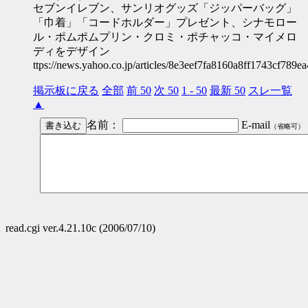
セブンイレブン、サンリオグッズ「ジッパーバッグ」
「巾着」「コードホルダー」プレゼント、シナモロー
ル・ポムポムプリン・クロミ・ポチャッコ・マイメロ
ディをデザイン
ttps://news.yahoo.co.jp/articles/8e3eef7fa8160a8ff1743cf789
掲示板に戻る
全部
前 50
次 50
1 - 50
最新 50
スレ一覧
▲
名前：
E-mail
（省略可）
read.cgi ver.4.21.10c (2006/07/10)