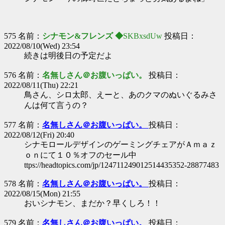
575 名前：
シナモン&フレンズ ◆
SKBxsdUw
投稿日：
2022/08/10(Wed) 23:54
続きは明後日の予定だよ
576 名前：
名無しさん＠お腹いっぱい。
投稿日：
2022/08/11(Thu) 22:21
鳥さん、シロ太郎、えーと、あのクマのぬいぐるみさ
んは何て言うの？
577 名前：
名無しさん＠お腹いっぱい。
投稿日：
2022/08/12(Fri) 20:40
シナモロールデザインのゲーミングチェアがＡｍａｚ
ｏｎにて１０％オフのセール中
ttps://headtopics.com/jp/124711249012514435352-28877483
578 名前：
名無しさん＠お腹いっぱい。
投稿日：
2022/08/15(Mon) 21:55
おいシナモン、まだか？早くしろ！！
579 名前：
名無しさん＠お腹いっぱい。
投稿日：