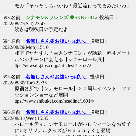
モカ「そうそうちいかわ！最近流行ってるみたいね」
593 名前：
シナモン&フレンズ ◆
SKBxsdUw
投稿日：
2022/08/27(Sat) 23:47
続きは明後日の予定だよ
594 名前：
名無しさん＠お腹いっぱい。
投稿日：
2022/08/29(Mon) 15:10
和室でたたずむ「巨大シナモン」が話題 幅４メート
ルのシナモンに会える【シナモロール展】
ttps://newsdig.tbs.co.jp/articles/-/135372
595 名前：
名無しさん＠お腹いっぱい。
投稿日：
2022/08/30(Tue) 22:35
原宿各所で【シナモロール】２０周年イベント ファ
ッションショーなど展開
ttps://www.shibukei.com/headline/16914/
596 名前：
名無しさん＠お腹いっぱい。
投稿日：
2022/08/31(Wed) 15:35
ハローキティ、シナモロールがハロウィーンなお菓子
に♪ オリジナルグッズがＨａｐｐｙくじ登場