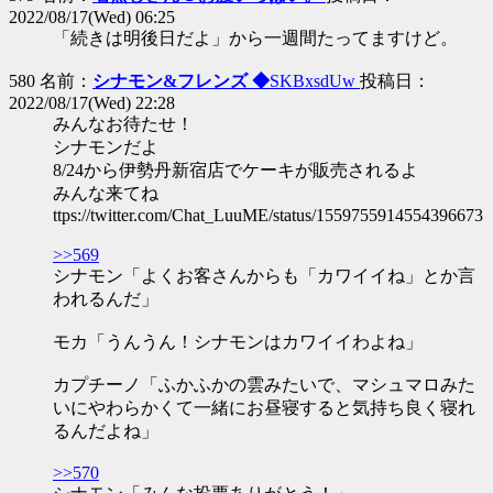
2022/08/17(Wed) 06:25
「続きは明後日だよ」から一週間たってますけど。
580 名前：
シナモン&フレンズ ◆
SKBxsdUw
投稿日：
2022/08/17(Wed) 22:28
みんなお待たせ！
シナモンだよ
8/24から伊勢丹新宿店でケーキが販売されるよ
みんな来てね
ttps://twitter.com/Chat_LuuME/status/1559755914554396673
>>569
シナモン「よくお客さんからも「カワイイね」とか言
われるんだ」
モカ「うんうん！シナモンはカワイイわよね」
カプチーノ「ふかふかの雲みたいで、マシュマロみた
いにやわらかくて一緒にお昼寝すると気持ち良く寝れ
るんだよね」
>>570