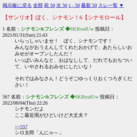
掲示板に戻る
全部
前 50
次 50
1 - 50
最新 50
スレ一覧
▼
【サンリオ】ぼく、シナモン！6【シナモロール】
1 名前：
シナモン&フレンズ ◆
SKBxsdUw
投稿日：
2021/01/31(Sun) 21:43
いらっしゃいませ！ ぼく、シナモンです！
みんながおうえんしてくれたおかげで、あたらしいお
みせがオープンしたんだ！
いっぱいみんなと、おはなしして、だれでもおちつい
て、いやされるおみせにしたいな！
それではみなさん！どうぞごゆっくりおくつろぎくだ
さい！
567 名前：
シナモン&フレンズ ◆
SKBxsdUw
投稿日：
2022/08/04(Thu) 22:26
シナモンだよ
ここ最近雨がひどいけど大丈夫？
>>557
シロ太郎「んにゃ～」