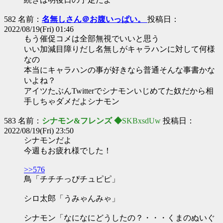
582 名前：
名無しさん＠お腹いっぱい。
投稿日：
2022/08/19(Fri) 01:46
もう催促コメは全部無視でいいと思う
いい加減目障りだし名無しがキャラハンに対して何様
なの
本当にキャラハンの事が好きなら普通そんな事書かな
いよね？
アイツたぶんTwitterでシナモンいじめてた奴だから相
手しちゃダメだよシナモン
583 名前：
シナモン&フレンズ ◆
SKBxsdUw
投稿日：
2022/08/19(Fri) 23:50
シナモンだよ
今週もお疲れ様でした！
>>576
鳥「チチチっぴチュピピ」
シロ太郎「うみゃんみゃ」
シナモン「なになにどうしたの？・・・くまのぬいぐ