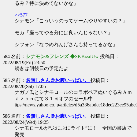
るみ？特に決めてないかな」
>>577
シナモン「こういうのってゲームやりやすいの？」
モカ「座ってやる分には良いんじゃない？」
シフォン「なつめれんげさんも持ってるかな」
584 名前：
シナモン&フレンズ ◆
SKBxsdUw
投稿日：
2022/08/19(Fri) 23:50
続きは明後日の予定だよ
585 名前：
名無しさん＠お腹いっぱい。
投稿日：
2022/08/20(Sat) 17:05
ナガノ氏とシナモロールのコラボペアぬいぐるみＡｍ
ａｚｏｎにて３１％オフのセール中
ttps://news.yahoo.co.jp/articles/d5a336abdce18dee223ee95a
586 名前：
名無しさん＠お腹いっぱい。
投稿日：
2022/08/24(Wed) 19:25
シナモロールが“ぷにぷにライト”に！ 全国の書店で
発売