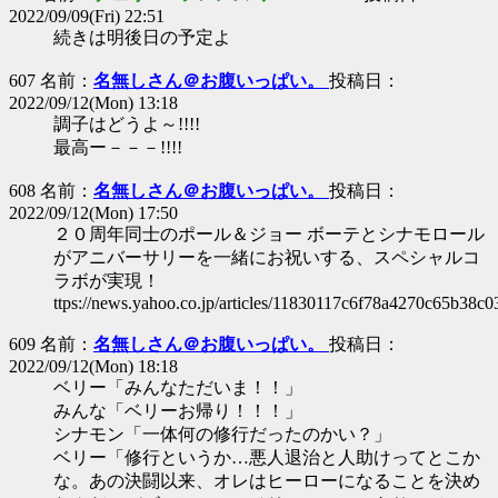
2022/09/09(Fri) 22:51
続きは明後日の予定よ
607 名前：
名無しさん＠お腹いっぱい。
投稿日：
2022/09/12(Mon) 13:18
調子はどうよ～!!!!
最高ー－－－!!!!
608 名前：
名無しさん＠お腹いっぱい。
投稿日：
2022/09/12(Mon) 17:50
２０周年同士のポール＆ジョー ボーテとシナモロール
がアニバーサリーを一緒にお祝いする、スペシャルコ
ラボが実現！
ttps://news.yahoo.co.jp/articles/11830117c6f78a4270c65b38c
609 名前：
名無しさん＠お腹いっぱい。
投稿日：
2022/09/12(Mon) 18:18
ベリー「みんなただいま！！」
みんな「ベリーお帰り！！！」
シナモン「一体何の修行だったのかい？」
ベリー「修行というか…悪人退治と人助けってとこか
な。あの決闘以来、オレはヒーローになることを決め