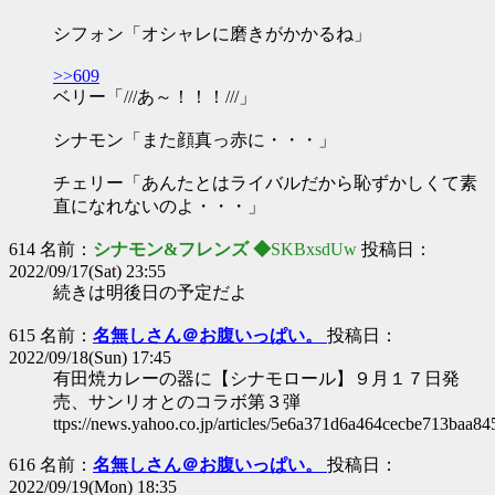
シフォン「オシャレに磨きがかかるね」
>>609
ベリー「///あ～！！！///」
シナモン「また顔真っ赤に・・・」
チェリー「あんたとはライバルだから恥ずかしくて素
直になれないのよ・・・」
614 名前：
シナモン&フレンズ ◆
SKBxsdUw
投稿日：
2022/09/17(Sat) 23:55
続きは明後日の予定だよ
615 名前：
名無しさん＠お腹いっぱい。
投稿日：
2022/09/18(Sun) 17:45
有田焼カレーの器に【シナモロール】９月１７日発
売、サンリオとのコラボ第３弾
ttps://news.yahoo.co.jp/articles/5e6a371d6a464cecbe713baa
616 名前：
名無しさん＠お腹いっぱい。
投稿日：
2022/09/19(Mon) 18:35