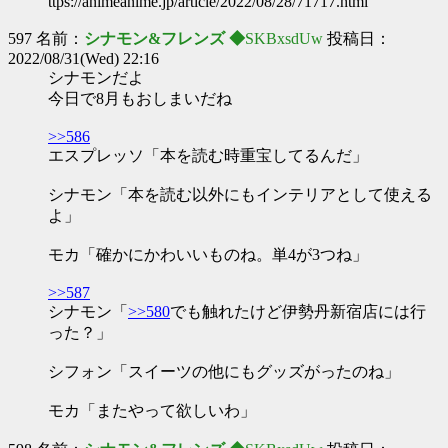
ttps://animeanime.jp/article/2022/08/28/71717.html
597 名前：
シナモン&フレンズ ◆
SKBxsdUw
投稿日：
2022/08/31(Wed) 22:16
シナモンだよ
今日で8月もおしまいだね
>>586
エスプレッソ「本を読む時重宝してるんだ」
シナモン「本を読む以外にもインテリアとして使える
よ」
モカ「確かにかわいいものね。単4が3つね」
>>587
シナモン「
>>580
でも触れたけど伊勢丹新宿店には行
った？」
シフォン「スイーツの他にもグッズがったのね」
モカ「またやって欲しいわ」