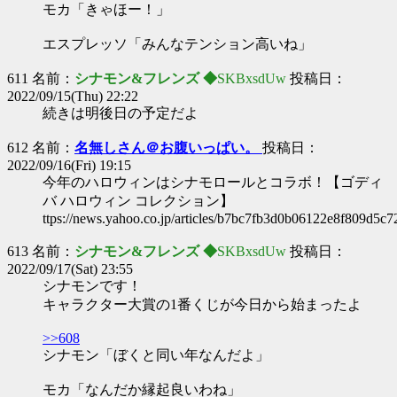
モカ「きゃほー！」
エスプレッソ「みんなテンション高いね」
611 名前：
シナモン&フレンズ ◆
SKBxsdUw
投稿日：
2022/09/15(Thu) 22:22
続きは明後日の予定だよ
612 名前：
名無しさん＠お腹いっぱい。
投稿日：
2022/09/16(Fri) 19:15
今年のハロウィンはシナモロールとコラボ！【ゴディ
バ ハロウィン コレクション】
ttps://news.yahoo.co.jp/articles/b7bc7fb3d0b06122e8f809d5c
613 名前：
シナモン&フレンズ ◆
SKBxsdUw
投稿日：
2022/09/17(Sat) 23:55
シナモンです！
キャラクター大賞の1番くじが今日から始まったよ
>>608
シナモン「ぼくと同い年なんだよ」
モカ「なんだか縁起良いわね」