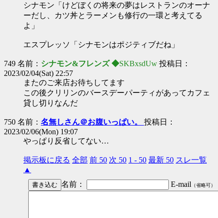
シナモン「けどぼくの将来の夢はレストランのオーナ
ーだし、カツ丼とラーメンも修行の一環と考えてる
よ」
エスプレッソ「シナモンはポジティブだね」
749 名前：
シナモン&フレンズ ◆
SKBxsdUw
投稿日：
2023/02/04(Sat) 22:57
またのご来店お待ちしてます
この後クリリンのバースデーパーティがあってカフェ
貸し切りなんだ
750 名前：
名無しさん＠お腹いっぱい。
投稿日：
2023/02/06(Mon) 19:07
やっぱり反省してない…
掲示板に戻る
全部
前 50
次 50
1 - 50
最新 50
スレ一覧
▲
名前：
E-mail
（省略可）