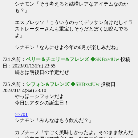
シナモン「そう考えると結構レアなアイテムなのか
も？」
エスプレッソ「こういうのってデッサン向けだしイラ
ストレーターさんも重宝しそうだとぼくは睨んでる
よ」
シナモン「なんにせよ今年の6月が楽しみだね」
724 名前：
ベリー＆チェリー&フレンズ ◆
SKBxsdUw
投稿
日：2023/01/13(Fri) 23:55
続きは明後日の予定だぜ
725 名前：
シフォン&フレンズ ◆
SKBxsdUw
投稿日：
2023/01/14(Sat) 23:10
やっほーシフォンだよ
今日はアタシの誕生日！
>>701
シナモン「みんなはもう飲んだ？」
カプチーノ「すごく美味しかったよ。そのまま飲んだ