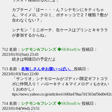
カプチーノ「ほー・・・ん？シナモンにキティちゃ
ん、マイメロ、クロミ、ポチャッコで２７種類？数が
合わなくない？」
シナモン「ミニポーチ、缶ケースはプリンとキキララ
が参加するからね」
712 名前：
シナモン&フレンズ ◆
SKBxsdUw
投稿日：
2023/01/01(Sun) 23:41
続きは明後日の予定だよ
713 名前：
名無しさん＠お腹いっぱい。
投稿日：
2023/01/03(Tue) 22:00
「サンリオ」シナモロールがゴディバ限定ギフトコラ
ボに仲間入り！ ハローキティ＆マイメロディもかわい
くおめかし♪
ttps://news.yahoo.co.jp/articles/e166fa478aa7d1563af5bd0e9
714 名前：
シナモン&フレンズ ◆
SKBxsdUw
投稿日：
2023/01/04(Wed) 23:51