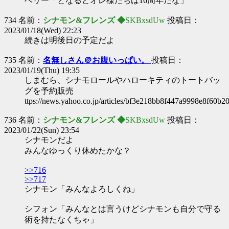
ベリー「となるとオレ様たちは16周年だな」
734 名前：
シナモン&フレンズ ◆
SKBxsdUw
投稿日：
2023/01/18(Wed) 22:23
続きは明後日の予定だよ
735 名前：
名無しさん＠お腹いっぱい。
投稿日：
2023/01/19(Thu) 19:35
しまむら、シナモロールやハローキティのトートバッ
グを予約販売
ttps://news.yahoo.co.jp/articles/bf3e218bb8f447a9998e8f60b
736 名前：
シナモン&フレンズ ◆
SKBxsdUw
投稿日：
2023/01/22(Sun) 23:54
シナモンだよ
みんなゆっくり休めたかな？
>>716
>>717
シナモン「みんなよろしくね」
シフォン「みんなとは言うけどシナモンも自分で守る
術を持たなくちゃ」