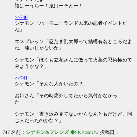
福はーうちー！鬼はーそとー！
>>740
シナモン「ハーモニーランド以来の忍者イベントだ
ね」
エスプレッソ「忍たま乱太郎って結構有名どころだよ
ね。凄いじゃないか」
シナモン「ぼくも立花さんに倣って火薬の忍術極めて
みようかな？」
>>741
シナモン「そんな人がいたの？」
お姉さん「その時席外してたから気付かなかっ
た・・・」
シナモン「書き込み見てないからなんともだけど、同
じ人だったのかな？」
747 名前：
シナモン&フレンズ ◆
SKBxsdUw
投稿日：