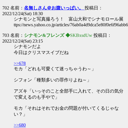
702 名前：
名無しさん＠お腹いっぱい。
投稿日：
2022/12/24(Sat) 18:30
シナモンと写真撮ろう！ 富山大和でシナモロール展
ttps://news.yahoo.co.jp/articles/76ab0a4d9dca5e80f0e6f96ab
703 名前：
シナモン&フレンズ ◆
SKBxsdUw
投稿日：
2022/12/24(Sat) 23:15
シナモンだよ
今日はクリスマスイブだね
>>678
モカ「どれも可愛くて迷っちゃうわ～」
シフォン「種類多いの罪作りよね～」
アズキ「いっそのこと全部手に入れて、その日の気分
で変えるのも手やで」
モカ「それはそれでお金の問題が付いてくるじゃな
い？」
>>680