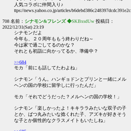
人気コラボに仲間入り♪
ttps://news.yahoo.co.jp/articles/b6debd386c248397dcdc391e2
708 名前：
シナモン&フレンズ ◆
SKBxsdUw
投稿日：
2022/12/31(Sat) 23:19
シナモンだよ
今年も、２０周年ももう終わりだね～
今は家で過ごしてるのかな？
それとも初詣に向かってるか、準備中？
>>684
モカ「前にも話してたわよね」
シナモン「うん。ハンギョドンとプリンと一緒にメル
ヘンの国の学校に留学しに行ったんだ」
モカ「それでどうだった？メルヘンの国の学校！」
シナモン「楽しかったよ！キキララみたいな双子の子
とか、ばつ丸みたいな捻くれた子、アズキが好きそう
な子とか個性的なクラスメイトもいたしね」