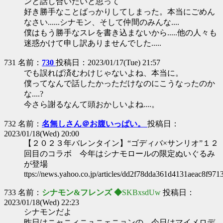
ンと話し合いたいと思って
好き勝手なことばっかりしてしまった。本当にごめん
なさい......シナモン、そして仲間のみんな....
僕はもう勝手なスレを書き込まないから.....他の人々も
迷惑かけて申し訳ありませんでした.....
731 名前：
730
投稿日：2023/01/17(Tue) 21:57
でも誤れば済むわけじゃないよね、本当に。
僕ってなんで話したかっただけなのにこうなったのか
な....?
今さら謝るなんて頭おかしいよね....。
732 名前：
名無しさん＠お腹いっぱい。
投稿日：
2023/01/18(Wed) 20:00
【２０２３年バレンタイン】“ゴディバ×サンリオ”１２
回目のコラボ 今年はシナモロールの限定ぬいぐるみ
が登場
ttps://news.yahoo.co.jp/articles/dd2f78dda361d4131aeac8f97
733 名前：
シナモン&フレンズ ◆
SKBxsdUw
投稿日：
2023/01/18(Wed) 22:23
シナモンだよ
昨日はニャニィニュニェニョンの、今日はマイメロデ