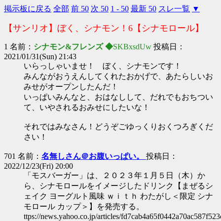
掲示板に戻る
全部
前 50
次 50
1 - 50
最新 50
スレ一覧
▼
【サンリオ】ぼく、シナモン！6【シナモロール】
1 名前：
シナモン&フレンズ ◆
SKBxsdUw
投稿日：
2021/01/31(Sun) 21:43
いらっしゃいませ！ ぼく、シナモンです！
みんながおうえんしてくれたおかげで、あたらしいお
みせがオープンしたんだ！
いっぱいみんなと、おはなしして、だれでもおちつい
て、いやされるおみせにしたいな！
それではみなさん！どうぞごゆっくりおくつろぎくだ
さい！
701 名前：
名無しさん＠お腹いっぱい。
投稿日：
2022/12/23(Fri) 20:00
「モスバーガー」は、２０２３年１月５日（木）か
ら、シナモロールをイメージしたドリンク【まぜるシ
ェイク ヨーグルト風味 ｗｉｔｈ わたがし＜限定 シナ
モロール カップ＞】を発売する。
ttps://news.yahoo.co.jp/articles/fd7cab4a65f0442a70ac587f5