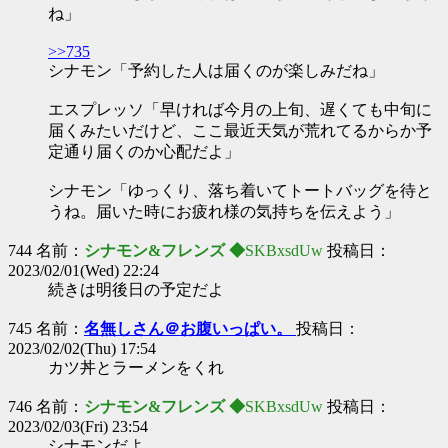
ね」
>>735
シナモン「予約した人は届くのが楽しみだね」
エスプレッソ「早ければ今月の上旬、遅くても中旬に
届くみたいだけど、ここ最近天気が荒れてるからか予
定通り届くのか心配だよ」
シナモン「ゆっくり、落ち着いてトートバッグを待と
うね。届いた時にお疲れ様の気持ちを伝えよう」
744 名前：
シナモン&フレンズ ◆
SKBxsdUw
投稿日：
2023/02/01(Wed) 22:24
続きは明後日の予定だよ
745 名前：
名無しさん＠お腹いっぱい。
投稿日：
2023/02/02(Thu) 17:54
カツ丼とラーメンをくれ
746 名前：
シナモン&フレンズ ◆
SKBxsdUw
投稿日：
2023/02/03(Fri) 23:54
シナモンだよ