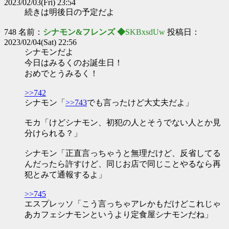
2023/02/03(Fri) 23:54
続きは明後日の予定だよ
748 名前：
シナモン&フレンズ ◆
SKBxsdUw
投稿日：
2023/02/04(Sat) 22:56
シナモンだよ
今日はみるくのお誕生日！
おめでとうみるく！
>>742
シナモン「
>>743
でも言ったけど大丈夫だよ」
モカ「けどシナモン、初犯の人とそうでない人とか見
分けられる？」
シナモン「正直言っちゃうと無理だけど、反省してる
んだったら許すけど、同じお店で同じことやるなら再
犯とみて通報するよ」
>>745
エスプレッソ「こう言っちゃアレかもだけどこれじゃ
あカフェシナモンというより定食屋シナモンだね」