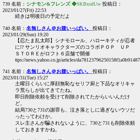
739 名前：
シナモン&フレンズ ◆
SKBxsdUw
投稿日：
2023/01/27(Fri) 22:53
続きは明後日の予定だよ
740 名前：
名無しさん＠お腹いっぱい。
投稿日：
2023/01/29(Sun) 19:20
【忍たま乱太郎】シナモロール、ハローキティが忍者
に!? サンリオキャラクターズのコラボＰＯＰ ＵＰ
ＳＴＯＲＥがロフト６店舗で開催
ttps://news.yahoo.co.jp/articles/da78123796250158f1a0b914
741 名前：
名無しさん＠お腹いっぱい。
投稿日：
2023/01/31(Tue) 15:27
土曜日くらいに厚顔無恥なセリフ厨と下品なオリキャ
ラ荒らしが出てきてたね。
即日削除依頼を受けて削除されてたからいいんだけ
ど。
結局730と731の謝罪も、泣き落としに過ぎないウソだ
ったってわけか。
スレ主さんが騙されないように、730と731も削除依頼
しておきますかね。