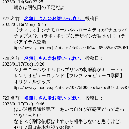
2023/01/14(Sat) 23:25
続きは明後日の予定だよ
727 名前：
名無しさん＠お腹いっぱい。
投稿日：
2023/01/16(Mon) 19:45
【サンリオ】シナモロールやハローキティが“チュッパ
チャプス”とコラボ♪ ポップなデザインが目を引くコラ
ボアイテム登場
ttps://news.yahoo.co.jp/articles/efcfecccdb74aa65355a07059
728 名前：
名無しさん＠お腹いっぱい。
投稿日：
2023/01/17(Tue) 19:20
シナモロールやポムポムプリンの制服姿がキュート♪
サンリオピューロランド【フレフレ★ピューロ学園】
オリジナルグッズ
ttps://news.yahoo.co.jp/articles/f0776f00debcba7bcd09135ec
729 名前：
名無しさん＠お腹いっぱい。
投稿日：
2023/01/17(Tue) 19:46
はい迷惑客通報完了、あいつ自分が迷惑客だって思っ
てないみたい
なるべく削除依頼は出すから相手しないと思うけど、
セリフ厨は基本無視でお願い