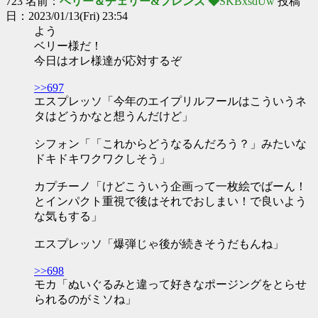
723 名前：
ベリー＆チェリー&フレンズ ◆
SKBxsdUw
投稿
日：2023/01/13(Fri) 23:54
よう
ベリー様だ！
今日はオレ様達が応対するぞ
>>697
エスプレッソ「今年のエイプリルフールはこういうネ
タはどうかなと想うんだけど」
シフォン「「これからどうなるんだろう？」みたいな
ドキドキワクワクしそう」
カプチーノ「けどこういう企画って一枚絵でばーん！
とインパクト重視で後はそれでおしまい！で良いよう
な気もする」
エスプレッソ「爆弾じゃ後が続きそうだもんね」
>>698
モカ「ぬいぐるみと違って好きなポージングをとらせ
られるのがミソね」