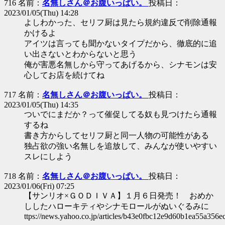
716 名前：
名無しさん＠お腹いっぱい。
投稿日：
2023/01/05(Thu) 14:28
よしわかった、セリフ厨は見たら規約違反で削除通報
かけるよ
アイツは言っても聞かないタイプだから、徹底的に追
い出さないとわからないと思う
俺が害悪名無しから守ってあげるから、シナモンは安
心してお店を続けてね
717 名前：
名無しさん＠お腹いっぱい。
投稿日：
2023/01/05(Thu) 14:35
ついでにまだか？って催促してる奴も見つけたら通報
するね
書き方からしてセリフ厨と同一人物の可能性がある
独占欲の強い名無しを追放して、みんなが使いやすい
スレにしよう
718 名前：
名無しさん＠お腹いっぱい。
投稿日：
2023/01/06(Fri) 07:25
【サンリオ×ＧＯＤＩＶＡ】１月６日発売！ おめか
ししたハローキティやシナモロールがぬいぐるみに
ttps://news.yahoo.co.jp/articles/b43e0fbc12e9d60b1ea55a356