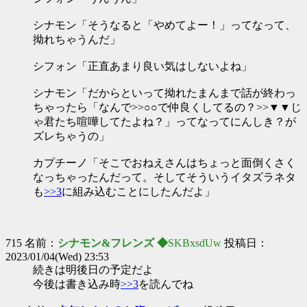
シナモン「そうなると「やめてよー！」ってなって、
拗れちゃうんだ」
シフォン「正直あまり良い気はしないよね」
シナモン「だからといって拗れたまんまで話が終わっ
ちゃったら「なんで>>○○で仲良くしてるの？>>▼▼じ
ゃ君たち喧嘩してたよね？」ってなってにんしき？が
ズレちゃうの」
カプチーノ「そこでおねえさんはちょっと面倒くさく
なっちゃったんだって。そしてそういうイタズラネタ
も
>>3
に組み込むことにしたんだよ」
715 名前：
シナモン&フレンズ ◆
SKBxsdUw
投稿日：
2023/01/04(Wed) 23:53
続きは明後日の予定だよ
今後は書き込み時
>>3
を読んでね