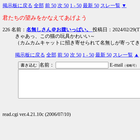
掲示板に戻る
全部
前 50
次 50
1 - 50
最新 50
スレ一覧
▼
君たちの望みをかなえてあげよう
226 名前：
名無しさん＠お腹いっぱい。
投稿日：2024/02/29(Th
きゃあっ、この猫の玩具かわいい～
（カムカムキャットに招き寄せられて名無しが寄ってき
掲示板に戻る
全部
前 50
次 50
1 - 50
最新 50
スレ一覧
▲
名前：
E-mail
（省略可）
read.cgi ver.4.21.10c (2006/07/10)