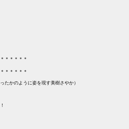
＊＊＊＊＊＊
＊＊＊＊＊＊
ったかのように姿を現す美樹さやか）
！