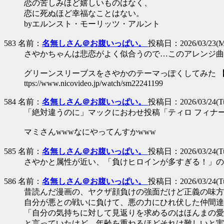
恋の苦しみほど嬉しいものはなく、
恋に死ぬほど幸福なことはない。
byエルンスト・モーリッツ・アルント
583 名前：
名無しさん＠お腹いっぱい。
投稿日：2026/03/23(Mo
さやかちゃんは悲恋がよく似合うので…このアレンジ曲
グリーンスリーブスをさやかのテーマっぽくしてみた 【Dec
ttps://www.nicovideo.jp/watch/sm22241199
584 名前：
名無しさん＠お腹いっぱい。
投稿日：2026/03/24(Tue
「絶対違うのに」マックにおわせ投稿「ティロ フィナ
マミさんwwwなにやってんすかwww
585 名前：
名無しさん＠お腹いっぱい。
投稿日：2026/03/24(Tue
さやかと属性が近い、「負けヒロインが多すぎる！」の
586 名前：
名無しさん＠お腹いっぱい。
投稿日：2026/03/24(Tue
昔読んだ漫画の、ヤクザ顔負けの強面だけど正義の味方
自分が悪との戦いに負けて、悪の力にひれ伏した仲間達
「自分の気持ちに対して見返りを求めるのはほんまの愛
と言っていたけど、年齢を重ねるほどそれは難しいと実