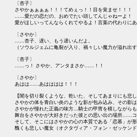
〔杏子〕
さやかぁぁぁぁ！！！てめぇっ！！目を覚ませ！！！
……愛だの恋だの、おめでたい頭してんじゃねーよ！
愛がほしいってんならくれてやるよ！言葉の代わりにあ
〔さやか〕
……杏子、遅い、もう遅いんだよ。
（ソウルジェムに亀裂が入り、禍々しい魔力が溢れ出す
〔杏子〕
……っ！ さやか、アンタまさか……！！
〔さやか〕
あはは……あはははは！！！
【闇を切り裂くような、乾いた、そしてあまりにも悲し
さやかの体を青白い炎のような影が包み込み、その影は
さやかが憧れた正義の味方…騎士の甲冑を模しながらも
舞台をさやかが大好きだった彼との思い出の場所……コ
そして、そこにはさやかの心の本質である「恋慕」が形
醜くも悲しい魔女（オクタヴィア・フォン・ゼッケンド