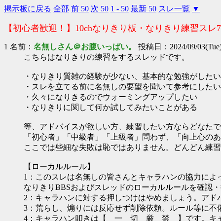
掲示板に戻る
全部
前 50
次 50
1 - 50
最新 50
スレ一覧
▼
【初心者歓迎！】10chなりきり板・なりきり練習スレ
1 名前：
名無しさん＠お腹いっぱい。
投稿日：2024/09/03(Tue) 
こちらはなりきりの練習をするスレッドです。
・なりきり質雑の経験が少ない、基本的な勉強がしたい
・スレを立てる前に名無しの要望を聞いて参考にしたい
・久々になりきるのでウォーミングアップしたい
・なりきりに関して何か試してみたいことがある
等、アドバイスが欲しい方、練習したい方ならどなたで
「初心者」「中級者」「上級者」問わず、「向上心のあ
ここでは些細な失敗は恥ではありません。どんどん練習
【ローカルルール】
1：このスレは名無しの皆さんとキャラハンの協力によ
なりきりBBSおよびスレッドのローカルルールを確認
2：キャラハンに対する押しつけはやめましょう。アド
3：荒らし、煽りには反応せず削除依頼。ルール等に不
4：キャラハン叩きは【 一 切 厳 禁 】です。キ