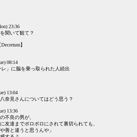
n) 23:36
を聞いて観て？
retum】
) 08:14
ーレ」に脳を乗っ取られた人続出
) 13:04
八奈見さんについてはどう思う？
) 13:36
の不良の男が、
に友達までボロボロにされて裏切られても、
や善と違うと思うんや」
感するよ。