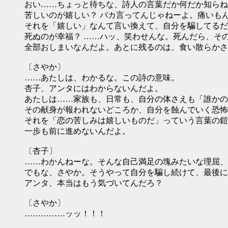
おい……ちょっと待ちな、詩人の言葉だか何だか知らね
苦しいのが嬉しい？ バカ言ってんじゃねーよ。痛いも
それを「嬉しい」なんて言い換えて、自分を騙してるだ
死ぬのが幸福？ ……ハッ、笑わせんな。死んだら、そ
全部おしまいなんだよ。あとに残るのは、食い散らかさ
〔さやか〕
……あたしは、わかるな。この詩の意味。
杏子、アンタにはわからないんだよ。
あたしは……家族も、日常も、自分の体さえも「誰かの
その献身が報われないどころか、自分を蝕んでいく恐怖
それを「恋の苦しみは嬉しいものだ」っていう言葉の鎧
一歩も前に進めないんだよ。
〔杏子〕
……わかんねーな。そんな自己満足の塊みたいな理屈、
でもな、さやか。そうやって自分を騙し続けて、最後に
アンタ、本当はもう気づいてんだろ？
〔さやか〕
……………ッッ！！！