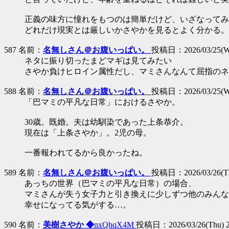
正義の味方に憧れをもつのは簡単だけど、いざなってみ
どれだけ現実とは厳しいかさやかを見るとよく分かる。
587 名前：
名無しさん＠お腹いっぱい。
投稿日：2026/03/25(We
ネタに振り切ったまどマギは見てみたい
さやか負けヒロイン属性だし、マミさんなんて屈指のネ
588 名前：
名無しさん＠お腹いっぱい。
投稿日：2026/03/25(We
「巴マミの平凡な日常」におけるさやか。
30歳。既婚。夫は幼馴染であった上条恭介。
現在は「上条さやか」。2児の母。
一番報われてるから良かったね。
589 名前：
名無しさん＠お腹いっぱい。
投稿日：2026/03/26(Th
あっちの世界（巴マミの平凡な日常）の場合、
マミさんが失う女子力と引き換えに少しずつ他のみんな
幸せになってる気がする…。
590 名前：
美樹さやか ◆
nxQhqX4M
投稿日：2026/03/26(Thu) 2