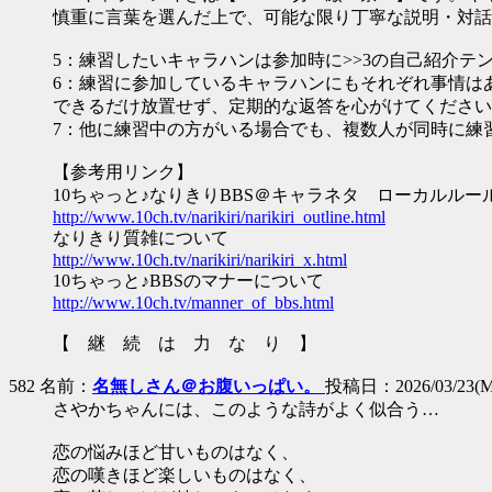
慎重に言葉を選んだ上で、可能な限り丁寧な説明・対話
5：練習したいキャラハンは参加時に>>3の自己紹介テ
6：練習に参加しているキャラハンにもそれぞれ事情は
できるだけ放置せず、定期的な返答を心がけてください
7：他に練習中の方がいる場合でも、複数人が同時に練
【参考用リンク】
10ちゃっと♪なりきりBBS＠キャラネタ ローカルルー
http://www.10ch.tv/narikiri/narikiri_outline.html
なりきり質雑について
http://www.10ch.tv/narikiri/narikiri_x.html
10ちゃっと♪BBSのマナーについて
http://www.10ch.tv/manner_of_bbs.html
【 継 続 は 力 な り 】
582 名前：
名無しさん＠お腹いっぱい。
投稿日：2026/03/23(Mo
さやかちゃんには、このような詩がよく似合う…
恋の悩みほど甘いものはなく、
恋の嘆きほど楽しいものはなく、