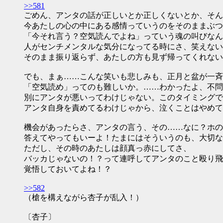
>>581
ごめん、アンタの話が正しいとか正しくないとか、そん
今あたしの心の中にある感情っていうのをそのままぶつ
「今それ言う？空気読んでよね」っていう魂の叫びなん
人がセンチメンタルな気分になってる時にさ、笑えない
そのまま振り返らず、あたしの方も見ず帰ってくれない
でも、まぁ……こんな笑いも悲しみも、正月と盆が一斉
「空気読め」ってのも難しいか。……わかったよ、不問
別にアンタが悪いってわけじゃない。このタイミングで
アンタ自身を責めてるわけじゃから、泣くことはやめて
機会があったらさ、アンタの言う、その……なに？ホの
答えてやってもいーよ！たまにはそういうのも、大切な
ただし、その時のあたしは顔真っ赤にしてさ、
バッカじゃないの！？って連呼してアンタのこと殴り飛
覚悟しておいてよね！？
>>582
（槍を構えながら杏子が乱入！）
〔杏子〕