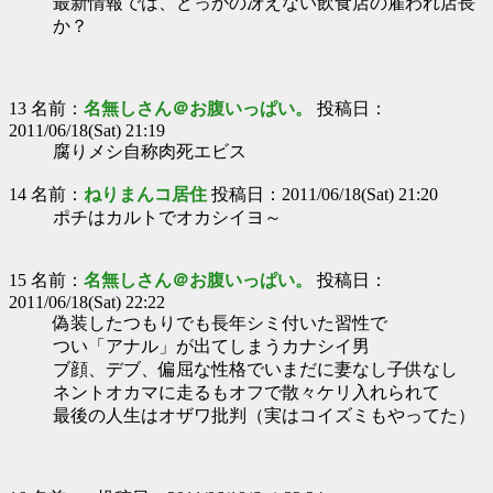
最新情報では、どっかの冴えない飲食店の雇われ店長
か？
13 名前：
名無しさん＠お腹いっぱい。
投稿日：
2011/06/18(Sat) 21:19
腐りメシ自称肉死エビス
14 名前：
ねりまんコ居住
投稿日：2011/06/18(Sat) 21:20
ポチはカルトでオカシイヨ～
15 名前：
名無しさん＠お腹いっぱい。
投稿日：
2011/06/18(Sat) 22:22
偽装したつもりでも長年シミ付いた習性で
つい「アナル」が出てしまうカナシイ男
ブ顔、デブ、偏屈な性格でいまだに妻なし子供なし
ネントオカマに走るもオフで散々ケリ入れられて
最後の人生はオザワ批判（実はコイズミもやってた）