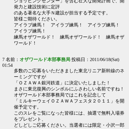
ショッピングセンター」を含む壮大な開発計画で、開
発力と建設技術に定評
のある著名な大手Ｎ建設が担当する予定です。
皆様ご期待ください。
アイラブ練馬！ アイラブ練馬！ アイラブ練馬！
アイラブ練馬！
練馬オザワールド！ 練馬オザワールド！ 練馬オザ
ワールド！
7 名前：
オザワールド本部事務局
投稿日：2011/06/18(Sat)
01:54
多数のご応募をいただきました東北リニア新幹線のネ
ーミングですが
「ＯＺＡＷＡ銀河鉄道」に決定いたしました！
まさに東北復興のシンボルにふさわしい名前ですね！
オザワールド本部事務局ではこれを記念して
「ミルキーウェイＯＺＡＷＡフェスタ２０１１」を開
催予定です。
このスレをご覧になった皆様には、抽選で無料入場券
をプレゼント、
どしどしご応募ください。当選者には限定・小沢一郎