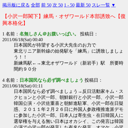
掲示板に戻る
全部
前 50
次 50
1 - 50
最新 50
スレ一覧
▼
【小沢一郎閣下】練馬・オザワールド本部誘致へ【復
興本格化】
1 名前：
名無しさん＠お腹いっぱい。
投稿日：
2011/06/18(Sat) 00:40
日本国民が待望する小沢大先生のお力で
東北リニア新幹線の始発駅を「練馬」に誘致しましょ
う！！
新練馬駅←→東北オザワールド（新岩手）駅 所要時
間約９０分
4 名前：
日本国民なら必ず調べましょう
投稿日：
2011/06/18(Sat) 01:11
日本国民なら必ず調べましょう→反日活動家キム・ス
クヒョンと小沢一郎、朝鮮銀行と小沢一郎、小沢一郎
韓国公演・小沢佐重喜と朝鮮進駐軍、小沢一郎在日疑
惑、２０１１年２月２６日に外国人参政権推進派デモ
に参加した小沢一郎。日本人は寄生虫・在日韓国人に
選挙権を与える無い日本はオカシイ、この発言は韓国
公演で小沢一郎が発言した有名な発言。オマケ→小沢