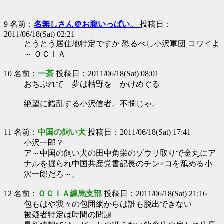
9 名前：
名無しさん＠お腹いっぱい。
投稿日：
2011/06/18(Sat) 02:21
とうとう居住地特定ですか 恐るべし小沢軍団 コワイよ
～ ＯＣＩＡ
10 名前：
一茶
投稿日：2011/06/18(Sat) 08:01
おちぶれて 夢は枯野を かけめぐる
絶望に錯乱する小沢信者。不憫じゃ。
11 名前：
中国の飼い犬
投稿日：2011/06/18(Sat) 17:41
小沢一郎？
ア～中国の飼い犬の田中角栄のゾウリ取りで金丸にア
ナルを掘られ中国共産党書記長のチン×コを舐める小
沢一郎だろ～。
12 名前：
ＯＣＩＡ練馬支部
投稿日：2011/06/18(Sat) 21:16
包もはや我々の包囲網からは誰も脱出できない
被疑者特定は時間の問題