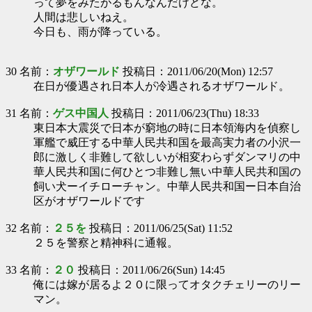
って夢をみたがるもんなんだけどな。
人間は悲しいねえ。
今日も、雨が降っている。
30 名前：
オザワールド
投稿日：2011/06/20(Mon) 12:57
在日が優遇され日本人が冷遇されるオザワールド。
31 名前：
ゲス中国人
投稿日：2011/06/23(Thu) 18:33
東日本大震災で日本が窮地の時に日本領海内を偵察し
軍艦で威圧する中華人民共和国を最高実力者の小沢一
郎に激しく非難して欲しいが相変わらずダンマリの中
華人民共和国に何ひとつ非難し無い中華人民共和国の
飼い犬ーイチローチャン。中華人民共和国ー日本自治
区がオザワールドです
32 名前：
２５を
投稿日：2011/06/25(Sat) 11:52
２５を警察と精神科に通報。
33 名前：
２０
投稿日：2011/06/26(Sun) 14:45
俺には嫁が居るよ２０に限ってオタクチェリーのリー
マン。