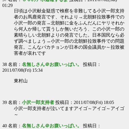
01:29
日頃は小沢献金疑惑で検察を非難してる小沢一郎支持
者のお馬鹿発言です、それより→北朝鮮拉致事件での
小沢一郎の発言→北朝鮮に金をふんだんにヤリそれか
ら何人か帰して貰うしか無いだろう、この小沢一郎の
素晴らしい北朝鮮よりの発言でした。日本国民なら必
ず調べましょう→小沢一郎の北朝鮮拉致事件での問題
発言。こんなバカチョンが日本の国会議員か～拉致被
害者が哀れです
38 名前：
名無しさん＠お腹いっぱい。
投稿日：
2011/07/08(Fri) 15:34
東村山
39 名前：
小沢一郎支持者
投稿日：2011/07/08(Fri) 18:05
小沢一郎支持者が泣いてますアイゴ～アイゴ～アイゴ
～
40 名前：
名無しさん＠お腹いっぱい。
投稿日：