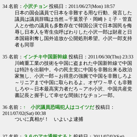
34 名前：
小沢チョン
投稿日：2011/06/27(Mon) 18:57
日本の国会議員で日本を非難する用な行動、発言した
議員は議員辞職は当然→千葉景子・岡崎トミ子・管直
人とか他の議員も多数存在で韓国公演で日本国民を侮
辱し日本人を寄生虫呼ばわりした小沢一郎は財産と日
本国籍剥奪し国外追放か公開処刑希望。小沢一郎支持
者も同罪
35 名前：
インチキ中国新幹線
投稿日：2011/06/30(Thu) 23:33
川崎重工業の技術を中国に盗まれた中国新幹線で中国
は特許を出願中。今の民主党に中国を非難出来る政治
家無し、小沢一郎～お得意の強腕で中国を非難しろよ
～リニアまで中国に取られるよ。オザワ～早くも非難
しろや～日本最高実力者だろ～アホ小沢、中国共産党
書記長と握手して幸せな間抜けなチョン一郎。
36 名前：
↑ 小沢議員恐喝犯人はコイツだ
投稿日：
2011/07/02(Sat) 00:38
ついに真相が！ いよいよ逮捕
37 名前：
３６のアホ通報するよ
投稿日：2011/07/02(Sat)