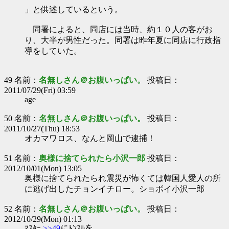
」と供述しているという。
同署によると、同店には当時、約１０人の客がお
り、大半が男性だった。同署は昨年夏に同店に行政指
導をしていた。
49 名前：
名無しさん＠お腹いっぱい。
投稿日：
2011/07/29(Fri) 03:59
age
50 名前：
名無しさん＠お腹いっぱい。
投稿日：
2011/10/27(Thu) 18:53
オカマワロス、なんと岡山で逮捕！
51 名前：
奥様に捨てられたら小沢一郎
投稿日：
2012/10/01(Mon) 13:05
奥様に捨てられたられ震災が怖くては韓国人愛人の所
に逃げ出したチョンイチロー。ショボイ小沢一郎
52 名前：
名無しさん＠お腹いっぱい。
投稿日：
2012/10/29(Mon) 01:13
ﾏｽﾀｰ
>>49
にﾄﾝｽﾙを