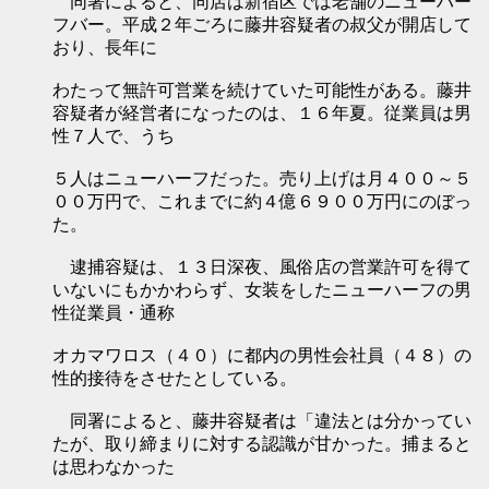
同署によると、同店は新宿区では老舗のニューハー
フバー。平成２年ごろに藤井容疑者の叔父が開店して
おり、長年に
わたって無許可営業を続けていた可能性がある。藤井
容疑者が経営者になったのは、１６年夏。従業員は男
性７人で、うち
５人はニューハーフだった。売り上げは月４００～５
００万円で、これまでに約４億６９００万円にのぼっ
た。
逮捕容疑は、１３日深夜、風俗店の営業許可を得て
いないにもかかわらず、女装をしたニューハーフの男
性従業員・通称
オカマワロス（４０）に都内の男性会社員（４８）の
性的接待をさせたとしている。
同署によると、藤井容疑者は「違法とは分かってい
たが、取り締まりに対する認識が甘かった。捕まると
は思わなかった