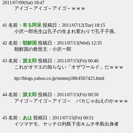
2011/07/09(Sat) 18:47
アイゴ～アイゴ～アイゴ～ｗｗｗ
41 名前：
有る阿呆
投稿日：2011/07/12(Tue) 18:15
小沢一郎先生は孔子の生まれ変わりで孔子子孫。
42 名前：
朝鮮国
投稿日：2011/07/13(Wed) 12:35
朝鮮国の救世主・小沢一郎
43 名前：
源太郎
投稿日：2011/07/15(Fri) 00:46
これがオマエの知らない「オザワールド」だｗｗｗ
ttp://blogs.yahoo.co.jp/smmrq188/4567425.html
44 名前：
源太郎
投稿日：2011/07/15(Fri) 00:50
アイゴ～アイゴ～アイゴ～ バカじゃねえのかｗｗｗ
45 名前：
あは
投稿日：2011/07/15(Fri) 00:51
イツマデモ、ヤッテロ列島下劣キムチ半島出身者