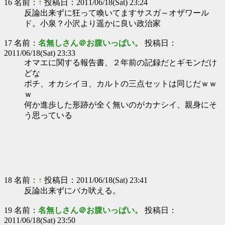
16 名前：
↑
投稿日：2011/06/18(Sat) 23:24
反論出来ずに狂って喚いてますサスガ～オザワール
ド。小泉？小沢より遥かに良い政治家
17 名前：
名無しさん＠お腹いっぱい。
投稿日：
2011/06/18(Sat) 23:33
オマエに関する報告書、２年前の記録だとギモンだけ
どな
ポチ、オカシイヨ、カルトの三点セットは同じだｗｗ
ｗ
何か進歩した形跡が全く無いのがカナシイ、親身にそ
う思っている
18 名前：
↑
投稿日：2011/06/18(Sat) 23:41
反論出来ずにバカ吠える。
19 名前：
名無しさん＠お腹いっぱい。
投稿日：
2011/06/18(Sat) 23:50