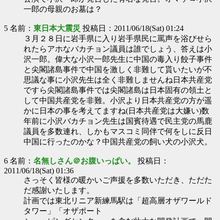
一郎の母親のお墓は？
5 名前：
東日本大震災
投稿日：2011/06/18(Sat) 01:24
３月２８日に岩手県に入り岩手県民に罵声を浴びせら
れたらアホなバカチョン議員は誰でしょう、答えは小
沢一郎。偉大な小沢一郎先生に中国の毒入り餃子事件
と尖閣諸島事件で中国を激しく非難して貰いたいが不
思議な事に小沢先生は全く非難しませんね日本共産党
ですら尖閣諸島事件では尖閣諸島は日本固有の領土と
して中国共産党を非難。小沢より日本共産党の方が遥
かに日本の事を考えてますね(日本共産党は大嫌い)数
年前に小沢バカチョン先生は国賓待遇で民主党の馬鹿
議員を多数連れ、しかもマスコミ同伴で何をしに反日
中国に行ったのかな？中国共産党の飼い犬の小沢犬。
6 名前：
名無しさん＠お腹いっぱい。
投稿日：
2011/06/18(Sat) 01:36
さっそく皆様の暖かいご声援を多数いただき、ただた
だ感謝いたします。
計画では東北リニア新練馬駅は「超高層オザワールド
タワー」「オザポート