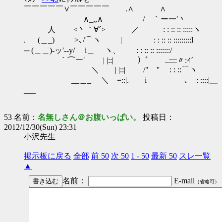
￣￣￣￣￣∨￣￣￣￣￣ .∧ ∧
∧_,,∧ / ｀ー一′丶
人 <丶｀∀´> ／ : : :: :: :::::ヽ
. (＿_) >､/⌒ヽ | : : :: :: :::::::::l
─ (＿＿)‐ッ'-‐y/ i＿ ヽ、 : : :: :: :::::::/
｀⌒ー′ | |::| ）ﾞ ..::::〃:ｨ´
＼ | |::| /" '' : : ::⌒ヽ
__＿_ ＼ =::|. i ､ : ::::|＿
___
53 名前：
名無しさん＠お腹いっぱい。
投稿日：
2012/12/30(Sun) 23:31
小沢先生
掲示板に戻る
全部
前 50
次 50
1 - 50
最新 50
スレ一覧
▲
名前：
E-mail
（省略可）