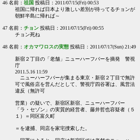
46 名前：
祖国
投稿日：2011/07/15(Fri) 00:53
祖国に帰れば日本より激しい差別が待ってるチョンが
朝鮮半島に帰れば～
47 名前：
チョン
投稿日：2011/07/15(Fri) 00:55
チョン死ね
48 名前：
オカマワロスの実態
投稿日：2011/07/17(Sun) 21:49
新宿２丁目の「老舗」ニューハーフバーを摘発 警視
庁
2011.5.16 11:59
ニューハーフバーが集まる東京・新宿２丁目で無許
可で風俗店を営んだとして、警視庁四谷署は、風営法
違反（無許可
営業）の疑いで、新宿区新宿、ニューハーフバー
「ラ・セゾン」の実質的経営者、藤井哲也容疑者（５
１）＝同区富久町
＝を逮捕、同店を家宅捜索した。