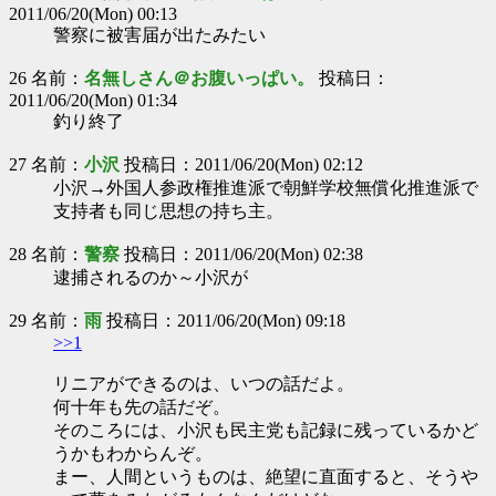
2011/06/20(Mon) 00:13
警察に被害届が出たみたい
26 名前：
名無しさん＠お腹いっぱい。
投稿日：
2011/06/20(Mon) 01:34
釣り終了
27 名前：
小沢
投稿日：2011/06/20(Mon) 02:12
小沢→外国人参政権推進派で朝鮮学校無償化推進派で
支持者も同じ思想の持ち主。
28 名前：
警察
投稿日：2011/06/20(Mon) 02:38
逮捕されるのか～小沢が
29 名前：
雨
投稿日：2011/06/20(Mon) 09:18
>>1
リニアができるのは、いつの話だよ。
何十年も先の話だぞ。
そのころには、小沢も民主党も記録に残っているかど
うかもわからんぞ。
まー、人間というものは、絶望に直面すると、そうや