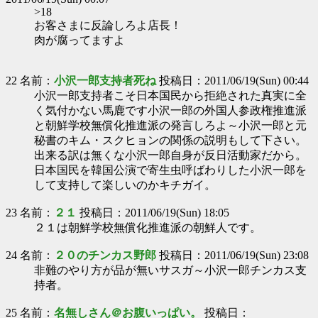
>18
お客さまに反論しろよ店長！
肉が腐ってますよ
22 名前：
小沢一郎支持者死ね
投稿日：2011/06/19(Sun) 00:44
小沢一郎支持者こそ日本国民から拒絶された真実に全
く気付かない馬鹿です小沢一郎の外国人参政権推進派
と朝鮮学校無償化推進派の発言しろよ～小沢一郎と元
秘書のキム・スクヒョンの関係の説明もして下さい。
出来る訳は無くな小沢一郎自身が反日活動家だから。
日本国民を韓国公演で寄生虫呼ばわりした小沢一郎を
して支持して楽しいのかキチガイ。
23 名前：
２１
投稿日：2011/06/19(Sun) 18:05
２１は朝鮮学校無償化推進派の朝鮮人です。
24 名前：
２０のチンカス野郎
投稿日：2011/06/19(Sun) 23:08
非難のやり方が品が無いサスガ～小沢一郎チンカス支
持者。
25 名前：
名無しさん＠お腹いっぱい。
投稿日：