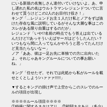
にいる新規の名無しさん達付いていけないよ。あ、申
し遅れた私の名はウルトラマンレジェンドついでに言
わせて貰うけどこの2人のお目付け役さ！」
キング「…レジェンドお主１人だけ私とノアをずば抜
けた存在な風に説明しているがそんな大層な事はこの
スレがある限り自重はするのだが」
レジェンド「いや!?名前の時点でもう答えは出ている
んだけど!?あっそういえばサーガはどうしたんだい？
いつもなら間に入ってなんかやろうと思ってたんだけ
ど見当たらないなー」
ノア「ああ、彼は一足お先に単独での方に出向いた
よ。それじゃあキングルールについての事お願い
ね。」
キング「任せたぞ。それでは此処から私がルールを載
せとくとしよう!ハァァァ!!!!!」
▼するとキングの掛け声で上空からこのスレでのルー
ルの項目が出現し
※※※※ルール項目※※※※
①特撮に関するネタはアリ 。②戦闘ネタあり （多少）