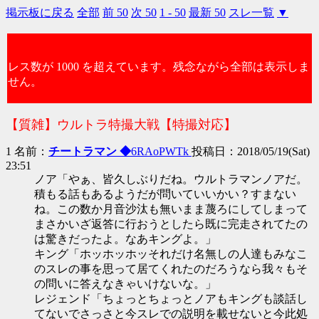
掲示板に戻る
全部
前 50
次 50
1 - 50
最新 50
スレ一覧
▼
レス数が 1000 を超えています。残念ながら全部は表示しま
せん。
【質雑】ウルトラ特撮大戦【特撮対応】
1 名前：
チートラマン ◆
6RAoPWTk
投稿日：2018/05/19(Sat)
23:51
ノア「やぁ、皆久しぶりだね。ウルトラマンノアだ。
積もる話もあるようだが問いていいかい？すまない
ね。この数か月音沙汰も無いまま蔑ろにしてしまって
まさかいざ返答に行おうとしたら既に完走されてたの
は驚きだったよ。なあキングよ。」
キング「ホッホッホッそれだけ名無しの人達もみなこ
のスレの事を思って居てくれたのだろうなら我々もそ
の問いに答えなきゃいけないな。」
レジェンド「ちょっとちょっとノアもキングも談話し
てないでさっさと今スレでの説明を載せないと今此処