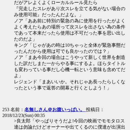
だがアレよくよくローカルルール見たら
『完走したスレがあり次スレを立てる気がない場合の
み使用可能』だったんだよな。」
ノア「ああ前に特別の緊急の為に使用を行ったがよく
よく考えたらあの場所って次スレを出さない為の条件
であって本来だったら使用は不可だった事を思い出し
たのだよ」
キング「じゃがあの時は10ちゃっと全体が緊急事態だ
ったんだから使用は可でも良かったのでは？」
ノア「まあ今回の場合はこうやって新しく世界を創造
した訳だしまた一からやる事にするよ。ほらタイトル
も変わっている事だし心機一転という意味も含めてだ
よ」
レジェンド「まあいいか。それじゃあ長ったらしくな
ったという事で返答の開幕と行くとしよう！」
253 名前：
名無しさん＠お腹いっぱい。
投稿日：
2018/12/23(Sun) 00:35
>良太郎「やっぱりそうだよ!今回の映画でモモタロス
達は勿論だけどオーナーや出てくるのに僕達が出演出