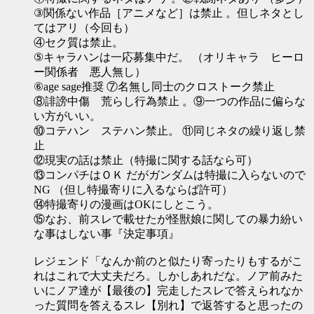
③関係ない作品［アニメなど］は禁止 。但しネタとし
てはアリ（今回も）
④セク質は禁止。
⑤キャラハンは一応募集中だ。 （オリキャラ ヒーロ
ー関係者 悪人無し）
⑥age sage推奨 ⑦名無し同士のクロストーク禁止
⑧誹謗中傷 荒らし行為禁止 。⑨一つの作品に偏らな
い方がいい。
⑩コテハン ステハン禁止。 ⑪同じネタの繰り返し禁
止
⑫現実の話は禁止（特撮に関する話なら可）
⑬コンパチはＯＫ だがガンダムは特撮に入らないので
NG （但し特撮寄りに入るならば許可）
⑭特撮寄りの漫画はOKにしとこう。
⑮なお、前スレで載せたが怪獣娘に関しての暴力紛い
な事はしない事『決定事項』
レジェンド「なんか前のと似たり寄ったりもするがこ
れはこれで大丈夫だろ。しかしあれだな。ノア前みた
いにノア達が【最後の】完走したスレで答えられなか
った質問を答えるスレ【別れ】で返答すると思ったの