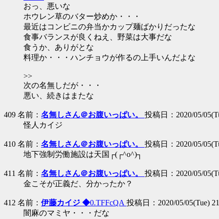
おっ、悪いな
ホウレン草のバター炒めか・・・
最近はコンビニの弁当かカップ麺ばかりだったな
食事バランスが良くねえ、野菜は大事だな
食うか、ありがとな
料理か・・・ハンチョウが作るの上手いんだよな
>>
次の名無しだが・・・
悪い、続きはまたな
409 名前：
名無しさん＠お腹いっぱい。
投稿日：2020/05/05(Tue
怪人カイジ
410 名前：
名無しさん＠お腹いっぱい。
投稿日：2020/05/05(Tue
地下強制労働施設は天国┌(┌^o^)┐
411 名前：
名無しさん＠お腹いっぱい。
投稿日：2020/05/05(Tue
金こそが正義だ、分かったか？
412 名前：
伊藤カイジ ◆
0.TFFcQA
投稿日：2020/05/05(Tue) 21
闇麻のマミヤ・・・だな