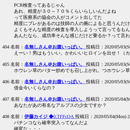
PCR検査ってあるじゃん
あれ、精度が３０～７０％くらいらしいんだよね
って医療系の協会の人がコメント出してた
精度にブレがあるのは技師の人の腕によると思うんだけ
よくもそんな精度の検査を導入しようって言ってるもん
あんたなら、成功率そんな感じだけど乗るか？って言わ
404 名前：
名無しさん＠お腹いっぱい。
投稿日：2020/05/03(Sun
えーい！男はもういい。かわいいヒロインを出せ！（カ
405 名前：
名無しさん＠お腹いっぱい。
投稿日：2020/05/03(Sun
ホウレン草のバター炒めでも召し上がれ。つホウレン草
406 名前：
名無しさん＠お腹いっぱい。
投稿日：2020/05/03(Sun
借金今いくらなの？
407 名前：
名無しさん＠お腹いっぱい。
投稿日：2020/05/04(Mo
あなたがあの有名なアルプスの少女ですか？
408 名前：
伊藤カイジ ◆
0.TFFcQA
投稿日：2020/05/04(Mon) 2
パチンコなら確率突入ってなんだよ
確変な・・・