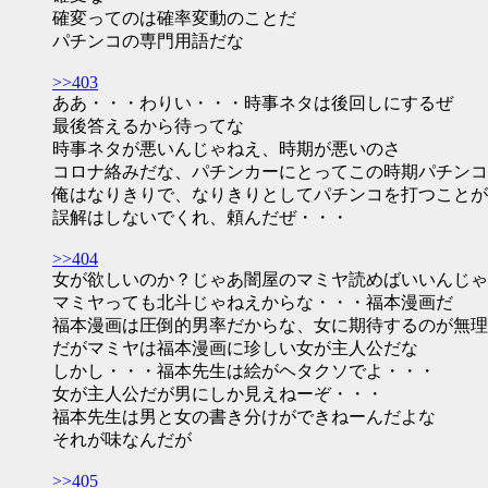
確変ってのは確率変動のことだ
パチンコの専門用語だな
>>403
ああ・・・わりい・・・時事ネタは後回しにするぜ
最後答えるから待ってな
時事ネタが悪いんじゃねえ、時期が悪いのさ
コロナ絡みだな、パチンカーにとってこの時期パチンコ
俺はなりきりで、なりきりとしてパチンコを打つことが
誤解はしないでくれ、頼んだぜ・・・
>>404
女が欲しいのか？じゃあ闇屋のマミヤ読めばいいんじゃ
マミヤっても北斗じゃねえからな・・・福本漫画だ
福本漫画は圧倒的男率だからな、女に期待するのが無理
だがマミヤは福本漫画に珍しい女が主人公だな
しかし・・・福本先生は絵がヘタクソでよ・・・
女が主人公だが男にしか見えねーぞ・・・
福本先生は男と女の書き分けができねーんだよな
それが味なんだが
>>405