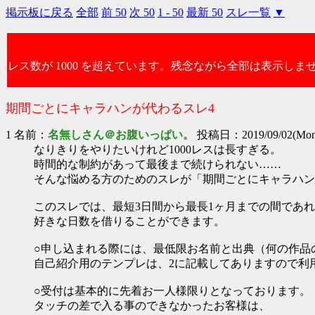
掲示板に戻る
全部
前 50
次 50
1 - 50
最新 50
スレ一覧
▼
レス数が 1000 を超えています。残念ながら全部は表示しま
期間ごとにキャラハンが代わるスレ4
1 名前：
名無しさん＠お腹いっぱい。
投稿日：2019/09/02(Mon)
なりきりをやりたいけれど1000レスは長すぎる。
時間的な制約があって最後まで続けられない……
そんな悩める方のためのスレが「期間ごとにキャラハン
このスレでは、最短3日間から最長1ヶ月までの間であ
好きな日数を借りることができます。
○申し込まれる際には、最低限お名前と出典（何の作品
自己紹介用のテンプレは、2に記載してありますので利
○受付は基本的に先着お一人様限りとなっております。
タッチの差で入る事のできなかったお客様は、