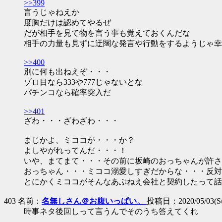
>>399
言うじゃねえか
度胸だけは認めてやるぜ
だが相手を見て物を言う事も覚えておくんだな
相手の力量も見ずに迂闊な発言や行動をするようじゃ幸
>>400
別に何も出ねえぞ・・・
ゾロ目なら333や777じゃないとな
パチンコなら確率突入だ
>>401
ざわ・・・ざわざわ・・・
まじかよ、ミココが・・・か？
よしやがれってんだ・・・！
いや、まてまて・・・その前に坂崎のおっちゃんが許さ
おっちゃん・・・ミココ溺愛しすぎだからな・・・反対
とにかくミココがそんなあぶねえ会社と契約したって話
403 名前：
名無しさん＠お腹いっぱい。
投稿日：2020/05/03(Sun
時事ネタ後回しって言うんでそのうち答えてくれ