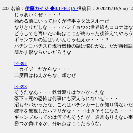
402 名前：
伊藤カイジ ◆
0.TFFcQA
投稿日：2020/05/03(Sun) 14
じゃあいくぜ・・・！
始める前にいっておくが時事ネタはスルーだ
なりきりだしな・・・ハンチョウの世界線もコロナはな
どうしても言いたい時はここが終わった後答えてやろう
ギャンブルの話はいいんじゃねえか・・・？
パチンコパチスロ現行機種の話は悩むがな、だが海物語
簿かす形ならいいだろうな
>>397
「カイジ」だからな・・・
二度目はねえからな、頼むぜ
>>398
そうだなあ・・・鉄骨渡りはヤバかったな
落下＝死の恐怖は何事にも変えられないぜ・・・
沼もヤバかったな、これはパチンカーしか知り得ないだ
確率を無視したハマリがな・・・吐きそうになる・・・
ギャンブルってのは何でもそうだが、通常ありえない事
勝つか負けるか、分岐点はここだろうな。