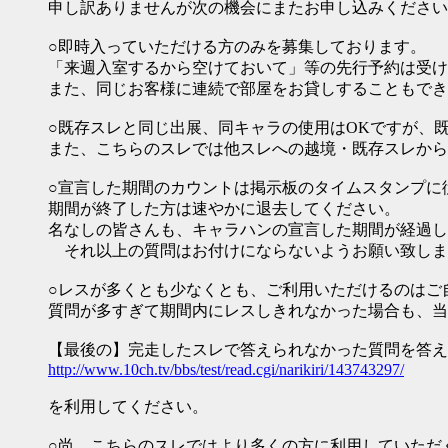
申し訳ありませんが次の機会にまたお申し込みください
○即時入っていただける方のみを募集しております。
「来週入室するから空けておいて」等の先行予約は受け
また、同じお客様に連続で部屋をお貸しすることもでき
○既存スレと同じ出展、同キャラの使用はOKですが、
また、こちらのスレでは他スレへの越境・既存スレから
○宣言した期間のカウントは掲示板のタイムスタンプに
期間が終了した方は速やかに退去してください。
名なしの皆さんも、キャラハンの宣言した期間が経過し
それ以上の質問はお付けにならないようお願い致しま
○レスが多くとも少なくとも、ご利用いただけるのはご
質問が多すぎて期間内にレスしきれなかった場合も、当
【最後の】完走したスレで答えられなかった質問を答え
http://www.10ch.tv/bbs/test/read.cgi/narikiri/143743297/
を利用してください。
○尚、こちらのスレではより多くの方に利用していただ