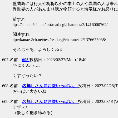
藍蘭島には行人や梅梅以外の本土の人や異国の人は来れ
異世界の人があんまり我が物顔すると海竜様がお怒りに
前すれ
ttps://kanae.5ch.net/test/read.cgi/charaneta2/1416000762/
関連すれ
ttp://kanae.2ch.net/test/read.cgi/charaneta2/1376675038/
それじゃあ、よろしくね☆
607 名前：
603
投稿日：2023/02/27(Mon) 18:40
>>にゃんっ…。
くすぐったい？
608 名前：
名無しさん＠お腹いっぱい。
投稿日：2023/02/28(Tue
おっぱい大きいね
609 名前：
名無しさん＠お腹いっぱい。
投稿日：2023/03/01(We
すず～♪
（優しく抱き締める）