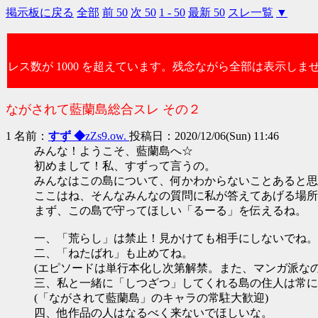
掲示板に戻る
全部
前 50
次 50
1 - 50
最新 50
スレ一覧
▼
レス数が 1000 を超えています。残念ながら全部は表示しま
ながされて藍蘭島総合スレ その２
1 名前：
すず ◆
zZs9.ow.
投稿日：2020/12/06(Sun) 11:46
みんな！ようこそ、藍蘭島へ☆
初めまして！私、すずって言うの。
みんなはこの島について、何かわからないことあると思
ここはね、そんなみんなの質問に私が答えてあげる場所
まず、この島で守ってほしい「るーる」を伝えるね。
一、「荒らし」は禁止！見かけても相手にしないでね。
二、「ねたばれ」も止めてね。
(エピソードは単行本化し次第解禁。また、マンガ派な
三、私と一緒に「しつざつ」してくれる島の住人は常に
(「ながされて藍蘭島」のキャラの常駐大歓迎)
四、他作品の人はなるべく来ないでほしいな。