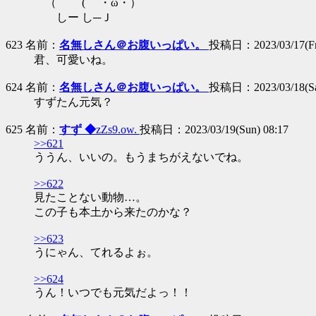
（ ( ・ω・）
しー し─Ｊ
623 名前：
名無しさん＠お腹いっぱい。
投稿日：2023/03/17(Fri
君、可愛いね。
624 名前：
名無しさん＠お腹いっぱい。
投稿日：2023/03/18(Sat
すずたん元気？
625 名前：
すず ◆
zZs9.ow.
投稿日：2023/03/19(Sun) 08:17
>>621
ううん、いいの。もうまちがえないでね。
>>622
見たことない動物…。
この子も本土から来たのかな？
>>623
うにゃん、てれるよぉ。
>>624
うん！いつでも元気だよっ！！