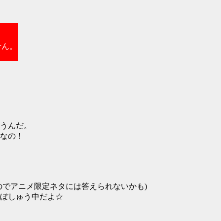
せん。
うんだ。
なの！
のでアニメ限定ネタには答えられないかも)
ぼしゅう中だよ☆