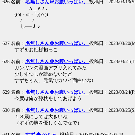
626 名前：
名無しさん＠お腹いっぱい。
投稿日：2023/03/19(Sun
∧＿∧ ♪ .
((o(・ω・` )(ｏ))
/ /
し―-Ｊ ♪
627 名前：
名無しさん＠お腹いっぱい。
投稿日：2023/03/20(Mo
すずをお姫様抱っこ
628 名前：
名無しさん＠お腹いっぱい。
投稿日：2023/03/21(Tue
ガンガンの漫画アプリ入れてみた
少しずつしか読めないけど
すずちゃん、元気でカワイ面白いね!
629 名前：
名無しさん＠お腹いっぱい。
投稿日：2023/03/24(Fri
今度は俺が膝枕をしてあげよう
630 名前：
名無しさん＠お腹いっぱい。
投稿日：2023/03/25(Sat
１３歳にしては大きいね
（すずの胸を優しくなでなで）
631 名前：
すず ◆
zZs9.ow.
投稿日：2023/03/26(Sun) 07:43