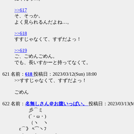
>>617
そ、そっか。
よく見られるんだよね…。
>>618
すすじゃなくて、すずだよっ！
>>619
ご、ごめんごめん。
でも、長いすかーと持ってなくて。
621 名前：
618
投稿日：2023/03/12(Sun) 18:00
>>すすじゃなくて、すずだよっ！
ごめん
622 名前：
名無しさん＠お腹いっぱい。
投稿日：2023/03/13(Mo
彡⌒ミ
(´・ω・)
（ヽ ヽ
ε⌒》 ﾍ⌒ヽﾌ