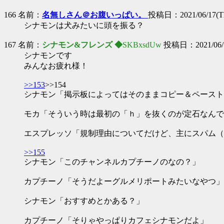
166 名前：
名無しさん＠お腹いっぱい。
投稿日：2021/06/17(Th
シナモンは犬みたいに頭を振る？
167 名前：
シナモン&フレンズ ◆
SKBxsdUw
投稿日：2021/06/17
シナモンです
みんなお疲れ様！
>>153
>>154
シナモン「掲示板によってはそのままコピー＆ペースト
モカ「そういう時は最初の「ｈ」を抜くのが定石なんで
エスプレッソ「規制理由についてだけど、主にスパム（
>>155
シナモン「このチャンネルカプチーノのなの？」
カプチーノ「そうだよーグルメリポートみたいなやつ」
シナモン「おすすめとかある？」
カプチーノ「そりゃやっぱりカフェシナモンだよ」