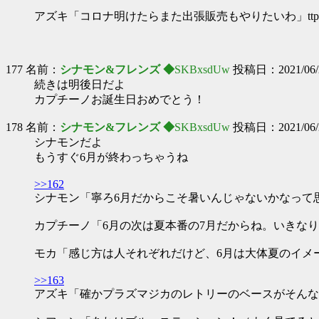
アズキ「コロナ明けたらまた出張販売もやりたいわ」ttps://twitter.com
177 名前：
シナモン&フレンズ ◆
SKBxsdUw
投稿日：2021/06/27
続きは明後日だよ
カプチーノお誕生日おめでとう！
178 名前：
シナモン&フレンズ ◆
SKBxsdUw
投稿日：2021/06/29
シナモンだよ
もうすぐ6月が終わっちゃうね
>>162
シナモン「寧ろ6月だからこそ暑いんじゃないかなって
カプチーノ「6月の次は夏本番の7月だからね。いきな
モカ「感じ方は人それぞれだけど、6月は大体夏のイメ
>>163
アズキ「確かプラズマジカのレトリーのベースがそんな