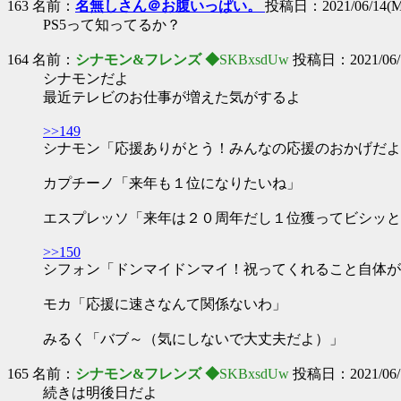
163 名前：
名無しさん＠お腹いっぱい。
投稿日：2021/06/14(Mo
PS5って知ってるか？
164 名前：
シナモン&フレンズ ◆
SKBxsdUw
投稿日：2021/06/14
シナモンだよ
最近テレビのお仕事が増えた気がするよ
>>149
シナモン「応援ありがとう！みんなの応援のおかげだよ
カプチーノ「来年も１位になりたいね」
エスプレッソ「来年は２０周年だし１位獲ってビシッと
>>150
シフォン「ドンマイドンマイ！祝ってくれること自体が
モカ「応援に速さなんて関係ないわ」
みるく「バブ～（気にしないで大丈夫だよ）」
165 名前：
シナモン&フレンズ ◆
SKBxsdUw
投稿日：2021/06/14
続きは明後日だよ