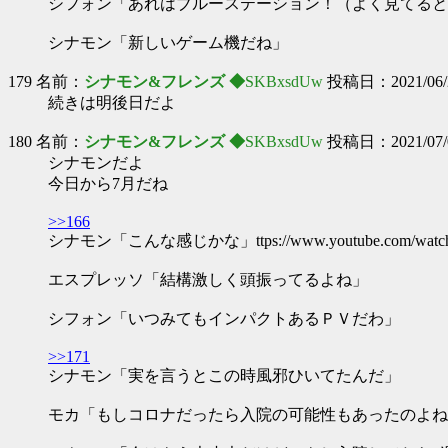
シフォン「あれはブルーステーション！（よく見てると
シナモン「新しいゲーム機だね」
179 名前：
シナモン&フレンズ ◆
SKBxsdUw
投稿日：2021/06/29
続きは明後日だよ
180 名前：
シナモン&フレンズ ◆
SKBxsdUw
投稿日：2021/07/01
シナモンだよ
今日から7月だね
>>166
シナモン「こんな感じかな」ttps://www.youtube.com/watc
エスプレッソ「結構激しく頭振ってるよね」
シフォン「いつみてもインパクトあるＰＶだわ」
>>171
シナモン「実を言うとこの時風邪ひいてたんだ」
モカ「もしコロナだったら入院の可能性もあったのよね