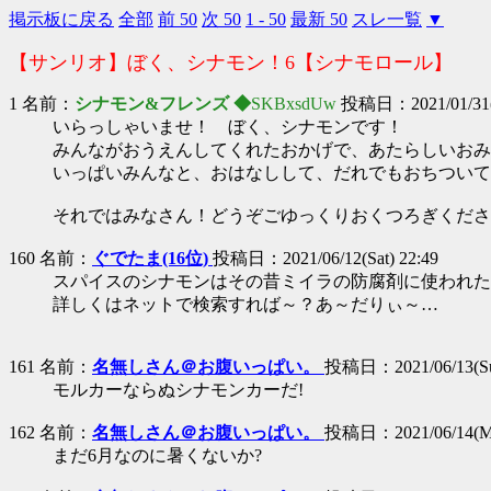
掲示板に戻る
全部
前 50
次 50
1 - 50
最新 50
スレ一覧
▼
【サンリオ】ぼく、シナモン！6【シナモロール】
1 名前：
シナモン&フレンズ ◆
SKBxsdUw
投稿日：2021/01/31(S
いらっしゃいませ！ ぼく、シナモンです！
みんながおうえんしてくれたおかげで、あたらしいおみ
いっぱいみんなと、おはなしして、だれでもおちついて
それではみなさん！どうぞごゆっくりおくつろぎくださ
160 名前：
ぐでたま(16位)
投稿日：2021/06/12(Sat) 22:49
スパイスのシナモンはその昔ミイラの防腐剤に使われた
詳しくはネットで検索すれば～？あ～だりぃ～…
161 名前：
名無しさん＠お腹いっぱい。
投稿日：2021/06/13(Sun
モルカーならぬシナモンカーだ!
162 名前：
名無しさん＠お腹いっぱい。
投稿日：2021/06/14(Mo
まだ6月なのに暑くないか?