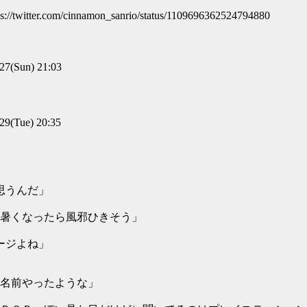
/cinnamon_sanrio/status/1109696362524794880
(Sun) 21:03
(Tue) 20:35
思うんだ」
り暑くなったら風邪ひきそう」
ージよね」
名前やったような」