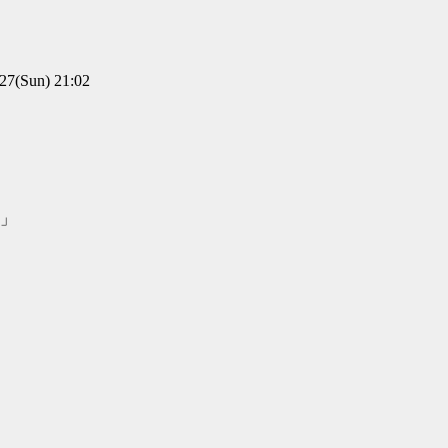
(Sun) 21:02
」