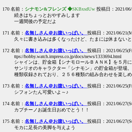
170 名前：
シナモン&フレンズ ◆
SKBxsdUw
投稿日：2021/06/20
続きはちょっとおやすみします
一週間後の予定だよ
171 名前：
名無しさん＠お腹いっぱい。
投稿日：2021/06/21(Mo
久々に書き込みは多くなったけど、たまには休まないと
172 名前：
名無しさん＠お腹いっぱい。
投稿日：2021/06/25(Fri
ttps://hobby.watch.impress.co.jp/docs/news/1333694.html
シャインは、貯金箱【シナモロールＢＡＮＫ】を５月に
サンリオのキャラクター「シナモン」の貯金箱が登場。
種類収録されており、２５６種類の組み合わせを楽しめ
173 名前：
名無しさん＠お腹いっぱい。
投稿日：2021/06/25(Fri
シフォンたん可愛いよ～♪
174 名前：
名無しさん＠お腹いっぱい。
投稿日：2021/06/27(Sun
カプチーノお誕生日おめでとう！！
175 名前：
名無しさん＠お腹いっぱい。
投稿日：2021/06/27(Sun
モカに足長の美脚を与えよう