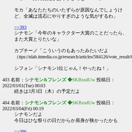
モカ「あなたたちのいたずらが原因なんでしょうけ
ど、全滅は流石にやりすぎのような気がするわ」
>>393
シナモン「今年のキャラクター大賞のことだったら、
また大賞とりたいな」
カプチーノ「こういうのもあったみたいだよ
（ttps://nlab.itmedia.co.jp/research/articles/584126/vote_res
シフォン「シナモン1位じゃん！やったね！」
403 名前：
シナモン&フレンズ ◆
SKBxsdUw
投稿日：
2022/03/01(Tue) 00:03
続きは3月3日（木）の予定だよ
404 名前：
シナモン&フレンズ ◆
SKBxsdUw
投稿日：
2022/03/04(Fri) 00:19
シナモンだよ
今日はひな祭りの日だからか肩身が狭かったかも
>>396