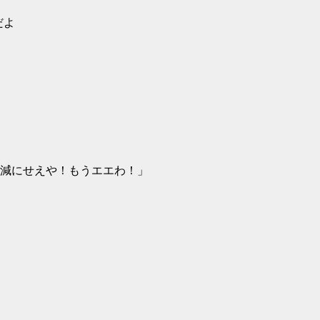
だよ
減にせえや！もうエエわ！」