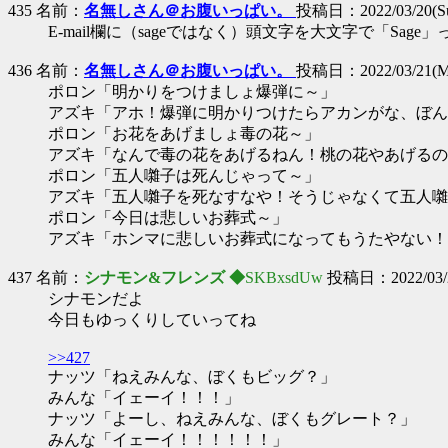
435 名前：
名無しさん＠お腹いっぱい。
投稿日：2022/03/20(Sun
E-mail欄に（sageではなく）頭文字を大文字で「S
436 名前：
名無しさん＠お腹いっぱい。
投稿日：2022/03/21(Mo
ポロン「明かりをつけましょ爆弾に～」
アズキ「アホ！爆弾に明かりつけたらアカンがな、ぼん
ポロン「お花をあげましょ毒の花～」
アズキ「なんで毒の花をあげるねん！桃の花やあげるの
ポロン「五人囃子は死んじゃって～」
アズキ「五人囃子を死なすなや！そうじゃなくて五人囃
ポロン「今日は悲しいお葬式～」
アズキ「ホンマに悲しいお葬式になってもうたやない！
437 名前：
シナモン&フレンズ ◆
SKBxsdUw
投稿日：2022/03/24
シナモンだよ
今日もゆっくりしていってね
>>427
ナッツ「ねえみんな、ぼくもビッグ？」
みんな「イェーイ！！！」
ナッツ「よーし、ねえみんな、ぼくもグレート？」
みんな「イェーイ！！！！！！」