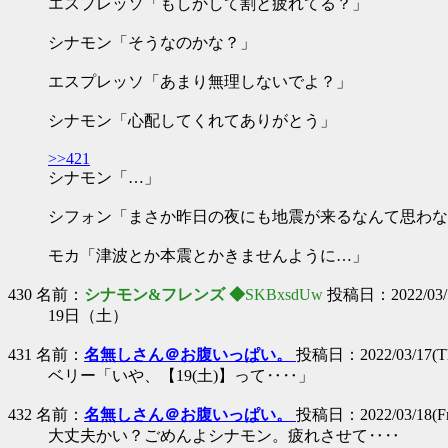
エスプレッソ「もしかして割と疲れてる？」
シナモン「そうなのかな？」
エスプレッソ「あまり無理しないでよ？」
シナモン「心配してくれてありがとう」
>>421
シナモン「…」
シフォン「まさか昨日の夜にも地震が来るなんて思わな
モカ「津波とか本震とかきませんように…」
430 名前：
シナモン&フレンズ ◆
SKBxsdUw
投稿日：2022/03/17
19日（土）
431 名前：
名無しさん＠お腹いっぱい。
投稿日：2022/03/17(Th
ベリー「いや、【19(土)】って‥‥」
432 名前：
名無しさん＠お腹いっぱい。
投稿日：2022/03/18(Fri
大丈夫かい？ごめんよシナモン。疲れさせて‥‥