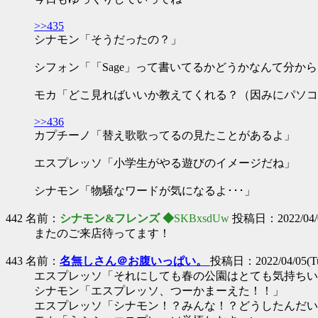
>>435
シナモン「そうだったの？」
シフォン「「Sage」って書いてるかどうかなんて分か
モカ「どこ見ればいいか教えてくれる？（因みにパソコ
>>436
カプチーノ「替え歌歌ってるの見たことがあるよ」
エスプレッソ「小学生がやる遊びのイメージだね」
シナモン「物騒なワードが気になるよ･･･」
442 名前：
シナモン&フレンズ ◆
SKBxsdUw
投稿日：2022/04/04
またのご来店待ってます！
443 名前：
名無しさん＠お腹いっぱい。
投稿日：2022/04/05(Tue
エスプレッソ「それにしても春の公園はとても気持ちい
シナモン「エスプレッソ、つーかまーえた！！」
エスプレッソ「シナモン！？みんな！？どうしたんだい