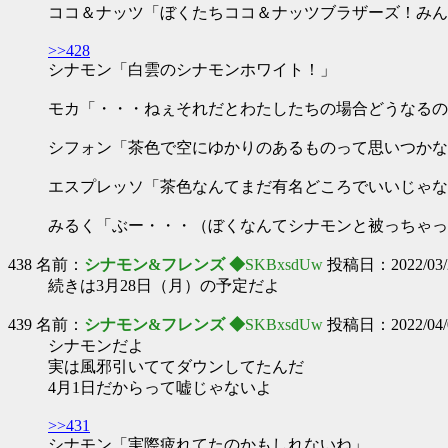
ココ＆ナッツ「ぼくたちココ＆ナッツブラザーズ！みん
>>428
シナモン「白雲のシナモンホワイト！」
モカ「・・・ねぇそれだとわたしたちの場合どうなるの
シフォン「茶色で空にゆかりのあるものって思いつかな
エスプレッソ「茶色なんてまだ有名どころでいいじゃな
みるく「ぶー・・・（ぼくなんてシナモンと被っちゃっ
438 名前：
シナモン&フレンズ ◆
SKBxsdUw
投稿日：2022/03/24
続きは3月28日（月）の予定だよ
439 名前：
シナモン&フレンズ ◆
SKBxsdUw
投稿日：2022/04/01
シナモンだよ
実は風邪引いててダウンしてたんだ
4月1日だからって嘘じゃないよ
>>431
シナモン「実際疲れてたのかもしれないね」