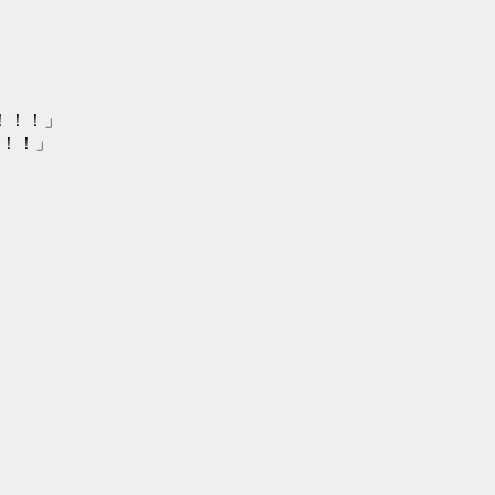
！！！」
！！」