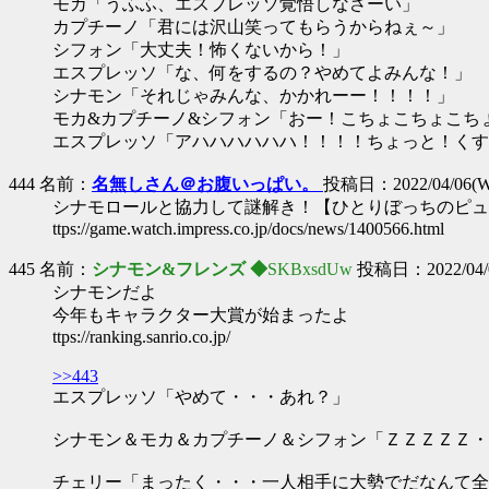
モカ「うふふ、エスプレッソ覚悟しなさーい」
カプチーノ「君には沢山笑ってもらうからねぇ～」
シフォン「大丈夫！怖くないから！」
エスプレッソ「な、何をするの？やめてよみんな！」
シナモン「それじゃみんな、かかれーー！！！！」
モカ&カプチーノ&シフォン「おー！こちょこちょこち
エスプレッソ「アハハハハハハ！！！！ちょっと！くす
444 名前：
名無しさん＠お腹いっぱい。
投稿日：2022/04/06(We
シナモロールと協力して謎解き！【ひとりぼっちのピュ
ttps://game.watch.impress.co.jp/docs/news/1400566.html
445 名前：
シナモン&フレンズ ◆
SKBxsdUw
投稿日：2022/04/08
シナモンだよ
今年もキャラクター大賞が始まったよ
ttps://ranking.sanrio.co.jp/
>>443
エスプレッソ「やめて・・・あれ？」
シナモン＆モカ＆カプチーノ＆シフォン「ＺＺＺＺＺ・
チェリー「まったく・・・一人相手に大勢でだなんて全