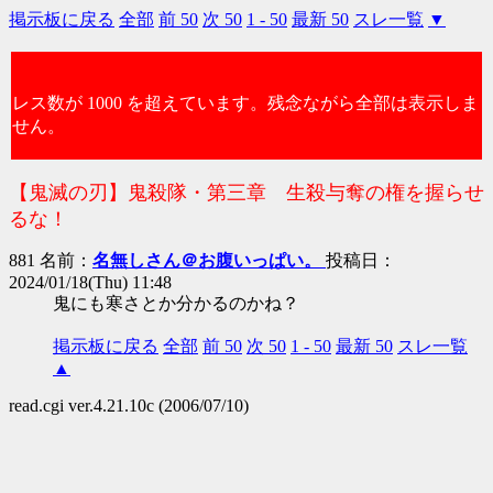
掲示板に戻る
全部
前 50
次 50
1 - 50
最新 50
スレ一覧
▼
レス数が 1000 を超えています。残念ながら全部は表示しま
せん。
【鬼滅の刃】鬼殺隊・第三章 生殺与奪の権を握らせ
るな！
881 名前：
名無しさん＠お腹いっぱい。
投稿日：
2024/01/18(Thu) 11:48
鬼にも寒さとか分かるのかね？
掲示板に戻る
全部
前 50
次 50
1 - 50
最新 50
スレ一覧
▲
read.cgi ver.4.21.10c (2006/07/10)