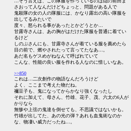
…そう言えば、この隊服を作っているのは隠の前田ま
さおって人なんだけどちょっと、問題がある人で
鬼殺隊の女の人の隊服には、かなり露出の高い隊服を
出してるみたいで
度々、怒られる事があったとかどうとか…
甘露寺さんは、あの胸がはだけた隊服を普通に着てい
るけど
しのぶさんにも、甘露寺さんが着ている服を薦めたら
目の前で、燃やされたって言ってたなあ…。
あだ名もゲスめがねなんて呼ばれていて
こんな、性能の良い服を作れる人なのに惜しいなあ。
>>850
これは…二次創作の物語なんだろうけど
よく、ここまで考えた物だね。
禰豆子も、鬼になってからかなり強くなったし
それに加えて、母さん、竹雄、花子、茂、六太の6人が
かりなら
無惨や上弦の鬼達を倒せても、不思議ではないかも。
竹雄が出してた、あの光の弾？あれも血鬼術なのか
な、物凄い威力だったね…。