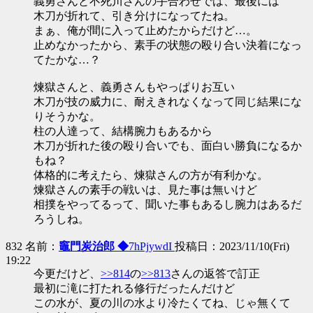
義勇さんと不死川さんの手合わせでは、最後には
木刀が折れて、引き分けになってたね。
まぁ、俺が間に入って止めたからだけど…。
止めなかったから、素手の状態の殴り合い決着になっ
てたかな…？
煉獄さんと、義勇さんもやっぱりお互い
木刀が技の威力に、耐えきれなくなって同じ結果にな
りそうかな。
柱の人達って、結構腕力もあるから
木刀が折れた後の殴り合いでも、面白い勝負になるか
もね？
体格的に考えたら、煉獄さんの方が有利かな。
煉獄さんの素手の戦いは、見た事は無いけど
相撲をやってるって、聞いた事もあるし腕力はあるだ
ろうしね。
832 名前：
竈門炭治郎 ◆
7hPjywdI
投稿日：2023/11/10(Fri)
19:22
今更だけど、
>>814
の
>>813
さんの返答で訂正
最初に滝に打たれる修行だったんだけど
この水が、夏の川の水より冷たくてね、じゃ無くて