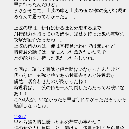
里に行ったんだけど。
まさかそこで、上弦の肆と上弦の伍の2体の鬼が出現す
るなんて思ってなかったよ…。
上弦の肆は、斬れば斬るほど分裂する鬼で
飛行能力を持っている奴や、錫杖を持った鬼の電撃の
攻撃が厄介だったね…。
上弦の伍の方は、俺は直接見たわけでは無いけど
時透君の話では、壷に入った魚みたいな鬼で
水の能力を、持った鬼だったらしいね。
今回は、珍しく善逸と伊之助はいなかったんだけど
代わりに、玄弥と柱である甘露寺さんと時透君が
偶然、居合わせたのが良かったね！
時透君は、上弦の伍を一人で倒したんだってね凄いな
あ！！
この3人が、いなかったら里は守れなかっただろうから
感謝しないとね。
>>827
里から帰る時に乗ったあの荷車の事かな？
隠の女の人に目隠しと、俺は人一倍鼻が利くから鼻栓