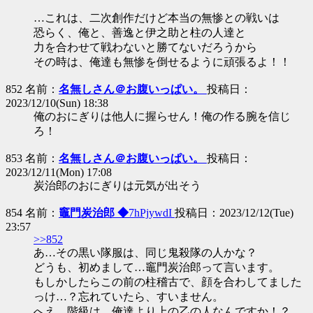
…これは、二次創作だけど本当の無惨との戦いは
恐らく、俺と、善逸と伊之助と柱の人達と
力を合わせて戦わないと勝てないだろうから
その時は、俺達も無惨を倒せるように頑張るよ！！
852 名前：
名無しさん＠お腹いっぱい。
投稿日：
2023/12/10(Sun) 18:38
俺のおにぎりは他人に握らせん！俺の作る腕を信じ
ろ！
853 名前：
名無しさん＠お腹いっぱい。
投稿日：
2023/12/11(Mon) 17:08
炭治郎のおにぎりは元気が出そう
854 名前：
竈門炭治郎 ◆
7hPjywdI
投稿日：2023/12/12(Tue)
23:57
>>852
あ…その黒い隊服は、同じ鬼殺隊の人かな？
どうも、初めまして…竈門炭治郎って言います。
もしかしたらこの前の柱稽古で、顔を合わしてました
っけ…？忘れていたら、すいません。
へえ…階級は、俺達より上の乙の人なんですか！？