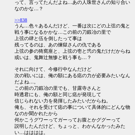
って、言ってたんだよね…あの人珠世さんの知り合い
なのかな…？
>>838
うん…色々あるんだけど、一番は次にどの上弦の鬼と
戦う事になるかかな…この前の刀鍛冶の里で
上弦の肆と伍を倒したって事は
残ってるのは、あの煉獄さんの仇である
上弦の参の猗窩座と、上弦の壱と弐の鬼だけだからね
或いは、鬼舞辻無惨と戦う事も…？
それに向けて、今修行中なんだけど
次の戦いには、俺の額にある痣の力が必要みたいなん
だよね…。
この前の刀鍛冶の里でも、甘露寺さんと
時透君にも、俺の額と同じ痣が発現して
信じられない力を発揮したみたいだからね。
俺も、それを受けて痣の事について具体的にどんな物
なのか聞かれたから
何かこうグワーってガーってお腹とかググーって
説明したんだけど、ちょっと、わかんなかったみた
い…はははは。