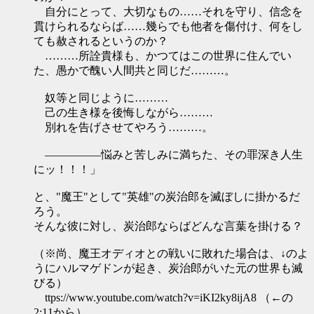
自分にとって、大切なもの……それを守り、信念を
貫けられるならば……幾らでも他者を傷付け、何をし
ても赦されるというのか？
………所詮貴様も、かつてはこの世界に住んでい
た、愚かで醜い人間共と同じだ………。
奴等と同じように………
己の生き様を後悔しながら………
別れを告げさせてやろう………。
―――――悩みと苦しみに満ちた、その罪深き人生
にッ！！！」
と、"魔王"として"英雄"の炭治郎を滅ぼしに掛かるだ
ろう。
そんな彼に対し、炭治郎ならばどんな言葉を掛ける？
（※尚、魔王オディオとの戦いに敗れた場合は、↓のよ
うにハルマゲドンが起き、炭治郎がいた元の世界も滅
びる）
ttps://www.youtube.com/watch?v=iKI2ky8ijA8 （←の
2:11から）