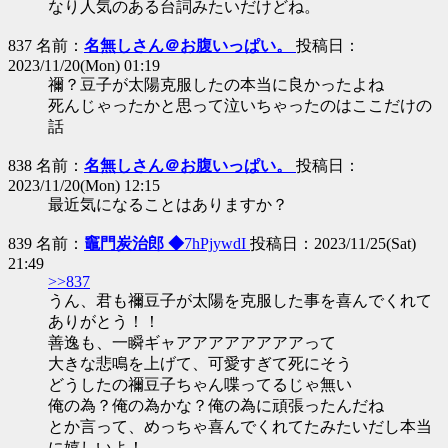
なり人気のある台詞みたいだけどね。
837 名前：
名無しさん＠お腹いっぱい。
投稿日：
2023/11/20(Mon) 01:19
禰？豆子が太陽克服したの本当に良かったよね
死んじゃったかと思って泣いちゃったのはここだけの
話
838 名前：
名無しさん＠お腹いっぱい。
投稿日：
2023/11/20(Mon) 12:15
最近気になることはありますか？
839 名前：
竈門炭治郎 ◆
7hPjywdI
投稿日：2023/11/25(Sat)
21:49
>>837
うん、君も禰豆子が太陽を克服した事を喜んでくれて
ありがとう！！
善逸も、一瞬ギャアアアアアアアアって
大きな悲鳴を上げて、可愛すぎて死にそう
どうしたの禰豆子ちゃん喋ってるじゃ無い
俺の為？俺の為かな？俺の為に頑張ったんだね
とか言って、めっちゃ喜んでくれてたみたいだし本当
に嬉しいよ！