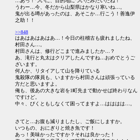
…あっ！ついに、目的地についたみたいだね！
うわー…今、冬だから山梨県はかなり寒いね…。
鬼が出る噂があったのは、あそこか…行こう！善逸伊
之助！！
>>848
はあはあはあはあ…！今日の柱稽古も疲れましたね、
村田さん…。
村田さんは、修行どこまで進みましたか…？
あ、滝行と丸太はクリアしたんですね…おめでとうご
ざいます。
何人か、リタイアして山を降りている
鬼殺隊の隊員も、いますから村田さんは頑張っている
方だと思いますよ。
俺も、後あの大きな岩を1町先まで動かせば終わりなん
ですけど。
中々、びくともしなくて困ってますよ…はははは…。
さてと…お腹も減りましたし、ご飯にしますか。
いつもの、おにぎりと焼き魚です！
あっ！美味かったですか？それは良かった！