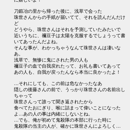
刀鍛冶の里から帰った後に、浅草で会った
珠世さんからの手紙が届いてて、それを読んだんだけ
ど
どうやら、珠世さんはそれを予測していたみたいで
近いうちに、禰豆子は太陽を克服するでしょうって書
いてあったんだよね。
そんな事が、わかっちゃうなんて珠世さんは凄いな
あ。
浅草で、無惨に鬼にされた男の人も
禰豆子の血で自我戻れたって、お礼も書いてあって
あの人も、自我が戻ったんなら本当に良かったよ！
…それにしても、この前は危なかったなあ
隠しの後藤さんの前で、うっかり珠世さんの名前出し
ちゃって
珠世さんって誰って聞き返されたから
食べてたおにぎり、喉に詰まって偉いことになった
よ…あの人の事は内緒にしないとね。
…でも、俺が初めて鬼殺隊の本部に行った時に
鬼殺隊の当主の人が、確かに珠世さんによろしく…