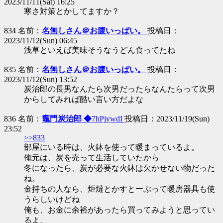
2023/11/11(Sat) 16:25
寒さ対策とかしてますか？
834 名前：
名無しさん＠お腹いっぱい。
投稿日：
2023/11/12(Sun) 06:45
浅草といえば美味そうなうどん食ってたね
835 名前：
名無しさん＠お腹いっぱい。
投稿日：
2023/11/12(Sun) 13:52
炭治郎の長男なんたら次男だったらなんたらって次男
からしてみれば酷い言い方だよな
836 名前：
竈門炭治郎 ◆
7hPjywdI
投稿日：2023/11/19(Sun)
23:52
>>833
部屋にいる時は、火鉢を使って暖まっているよ。
俺元は、炭を売って生活していたから
冬になったら、炭が必要な火鉢は欠かせない物だった
ね。
金持ちの人なら、炬燵とかすとーぶって暖房器具も使
うらしいけどね
俺も、お金に余裕があったら買ってみようと思ってい
るよ。