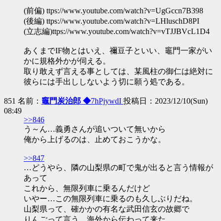
(前偏) ttps://www.youtube.com/watch?v=UgGccn7B398
(後編) ttps://www.youtube.com/watch?v=LHluschD8PI
(立志編)ttps://www.youtube.com/watch?v=vTJJBVcL1D4
あくまでIF物とはいえ、禰豆子といい、竈門一家がい
かに規格外かが伺える。
取り敢えず言える事としては、某風柱の御仁は絶対に
彼らには手出ししないよう切に願う処である。
851 名前：
竈門炭治郎 ◆
7hPjywdI
投稿日：2023/12/10(Sun)
08:49
>>846
う～ん…義勇さんが追いついて無いから
俺から上げるのは、止めておこうかな。
>>847
…どうやら、隣の山梨県の町で鬼が出ると言う情報が
あって
これから、無限列車に乗るんだけど
いやー…この無限列車に乗るのも久しぶりだね。
山梨県って、確かかの有名な武田信玄の故郷で
りんごって言う、海外から伝わって来た