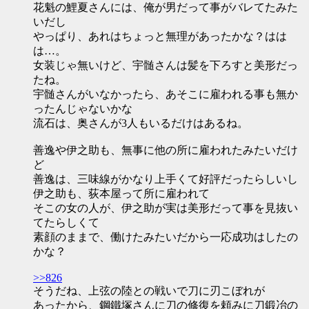
花魁の鯉夏さんには、俺が男だって事がバレてたみた
いだし
やっぱり、あれはちょっと無理があったかな？はは
は…。
女装じゃ無いけど、宇髄さんは髪を下ろすと美形だっ
たね。
宇髄さんがいなかったら、あそこに雇われる事も無か
ったんじゃないかな
流石は、奥さんが3人もいるだけはあるね。
善逸や伊之助も、無事に他の所に雇われたみたいだけ
ど
善逸は、三味線がかなり上手くて好評だったらしいし
伊之助も、荻本屋って所に雇われて
そこの女の人が、伊之助が実は美形だって事を見抜い
てたらしくて
素顔のままで、働けたみたいだから一応成功はしたの
かな？
>>826
そうだね、上弦の陸との戦いで刀に刃こぼれが
あったから、鋼鐵塚さんに刀の修復を頼みに刀鍛冶の