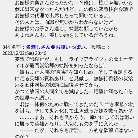
お館様の奥さんだったかな…？俺は、柱じゃ無いから
参加出来なかったんだけど、この前の緊急柱合会議で
お館様の代理で出席したって聞いているよ。
その人とは、面識が無いからわからないけど
お館様のお子さん達も、綺麗な顔していたから
あまねさんも、美しい顔をしているだろうね。
844 名前：
名無しさん＠お腹いっぱい。
投稿日：
2023/12/02(Sat) 20:46
妄想で恐縮だが、もし「ライブアライブ」の魔王オデ
ィオが竈門炭治郎の軌跡を知ったならば、
「彼もまた人間の"真実"を知らしめ、そして否定する
に足る英雄の資格あり」と見做し、無惨打倒後の炭治
郎を五体満足の状態に回復させてから、
かつて故国の人間全てを滅ぼした、絶望に満ちた自ら
の世界へと誘い、
「君は一体何のために戦ってきたのだ？ 亡き家族の仇
を討ち、そして鬼と化して生き残った妹を救う為か？
………まあ、それも良かろう。 幸いにして君は戦い
に勝って英雄となり、大切なものを手に入れた…。
―――だが、それらも所詮、一方的な欲望ではない
のか？