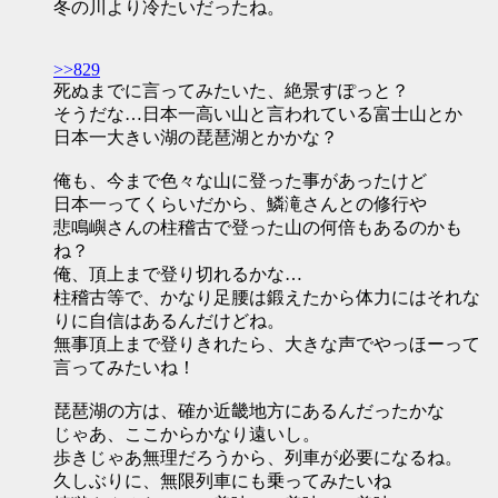
冬の川より冷たいだったね。
>>829
死ぬまでに言ってみたいた、絶景すぽっと？
そうだな…日本一高い山と言われている富士山とか
日本一大きい湖の琵琶湖とかかな？
俺も、今まで色々な山に登った事があったけど
日本一ってくらいだから、鱗滝さんとの修行や
悲鳴嶼さんの柱稽古で登った山の何倍もあるのかも
ね？
俺、頂上まで登り切れるかな…
柱稽古等で、かなり足腰は鍛えたから体力にはそれな
りに自信はあるんだけどね。
無事頂上まで登りきれたら、大きな声でやっほーって
言ってみたいね！
琵琶湖の方は、確か近畿地方にあるんだったかな
じゃあ、ここからかなり遠いし。
歩きじゃあ無理だろうから、列車が必要になるね。
久しぶりに、無限列車にも乗ってみたいね