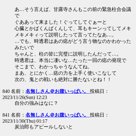
あ…そう言えば、甘露寺さんもこの前の緊急柱合会議
で
ぐああって来ました！ぐってしてぐぁーと
心臓とかばくんばくんして、耳もキーンってしてメキ
メキメキィって説明したって言ってたなあ…。
…でも、時透君はあの痣がどう言う物なのかわかった
みたいで
ちゃんと、柱の皆に完璧に説明したんだって…。
時透君は、本当に凄いな…たった一回の痣の発現で
そこまで、わかっちゃうなんてね。
まあ、とにかく…痣の力を上手く使いこなして
次の、鬼との戦いも絶対に勝たないとね！！
840 名前：
名無しさん＠お腹いっぱい。
投稿日：
2023/11/26(Sun) 12:23
自分の強みはなに？
841 名前：
名無しさん＠お腹いっぱい。
投稿日：
2023/11/30(Thu) 01:17
炭治郎もアピールしないと