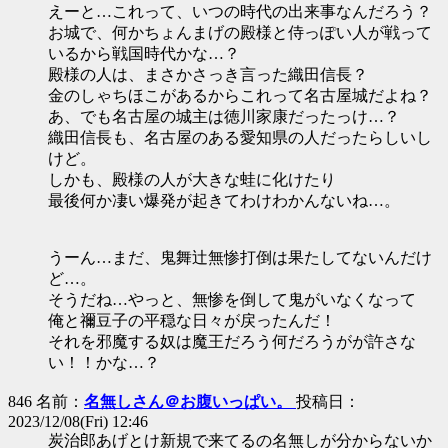
えーと…これって、いつの時代の出来事なんだろう？
お城で、何かちょんまげの殿様と侍っぽい人が戦って
いるから戦国時代かな…？
殿様の人は、まさかさっき言った織田信長？
金のしゃちほこがあるからこれって名古屋城だよね？
あ、でも名古屋の城主は徳川家康だったっけ…？
織田信長も、名古屋のある愛知県の人だったらしいし
けど。
しかも、殿様の人が大きな蛙に化けたり
最後何か凄い爆発が起きてわけわかんないね…。
うーん…まだ、鬼舞辻無惨打倒は果たしてないんだけ
ど…。
そうだね…やっと、無惨を倒して鬼がいなくなって
俺と禰豆子の平穏な日々が戻ったんだ！
それを邪魔する奴は魔王だろう何だろうがが許さな
い！！かな…？
846 名前：
名無しさん＠お腹いっぱい。
投稿日：
2023/12/08(Fri) 12:46
炭治郎あげとけ新規で来てるの名無しが分からないか