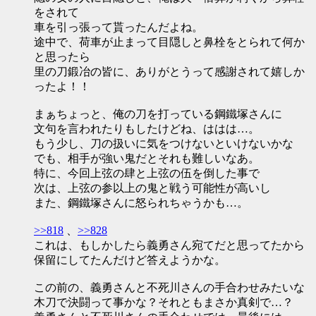
をされて
車を引っ張って貰ったんだよね。
途中で、荷車が止まって目隠しと鼻栓をとられて何か
と思ったら
里の刀鍛冶の皆に、ありがとうって感謝されて嬉しか
ったよ！！
まぁちょっと、俺の刀を打っている鋼鐵塚さんに
文句を言われたりもしたけどね、ははは…。
もう少し、刀の扱いに気をつけないといけないかな
でも、相手が強い鬼だとそれも難しいなあ。
特に、今回上弦の肆と上弦の伍を倒した事で
次は、上弦の参以上の鬼と戦う可能性が高いし
また、鋼鐵塚さんに怒られちゃうかも…。
>>818
、
>>828
これは、もしかしたら義勇さん宛てだと思ってたから
保留にしてたんだけど答えようかな。
この前の、義勇さんと不死川さんの手合わせみたいな
木刀で決闘って事かな？それともまさか真剣で…？