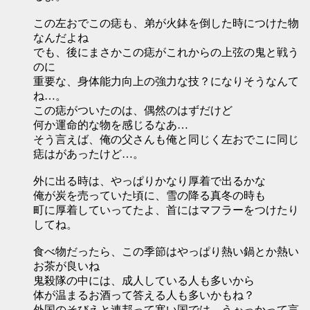
この左おでこの痣も、弟が火鉢を倒した時につけた物
なんだよね
でも、後にまさかこの痣がこれからの上弦の鬼と戦う
のに
重要な、身体能力向上の強力な技？になりそうなんて
ね…。
この痣がついたのは、偶然のはずだけど
何か運命的な物を感じるなあ…
そう言えば、俺の父さんも俺と同じく左おでこに同じ
痣はがあったけど…。
外に出る時は、やっぱりかなり厚着で出るかな
俺が炭を売っていた頃に、雪の降る真冬の時も
町に厚着していってたよ、首にはマフラーをつけたり
してね。
食べ物だったら、この季節はやっぱり熱い鍋とか熱い
お茶が良いね
鬼殺隊の中には、成人している人も多いから
体が温まるお酒って答える人も多いかもね？
外国のそびえと連邦って寒い国では、うぉっかって言