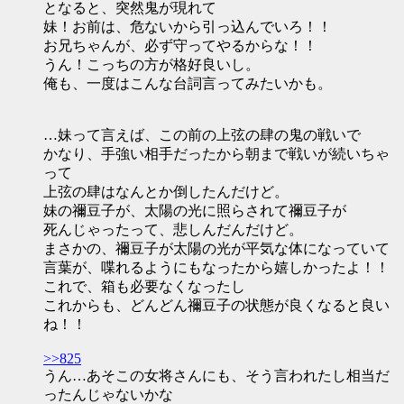
となると、突然鬼が現れて
妹！お前は、危ないから引っ込んでいろ！！
お兄ちゃんが、必ず守ってやるからな！！
うん！こっちの方が格好良いし。
俺も、一度はこんな台詞言ってみたいかも。
…妹って言えば、この前の上弦の肆の鬼の戦いで
かなり、手強い相手だったから朝まで戦いが続いちゃ
って
上弦の肆はなんとか倒したんだけど。
妹の禰豆子が、太陽の光に照らされて禰豆子が
死んじゃったって、悲しんだんだけど。
まさかの、禰豆子が太陽の光が平気な体になっていて
言葉が、喋れるようにもなったから嬉しかったよ！！
これで、箱も必要なくなったし
これからも、どんどん禰豆子の状態が良くなると良い
ね！！
>>825
うん…あそこの女将さんにも、そう言われたし相当だ
ったんじゃないかな