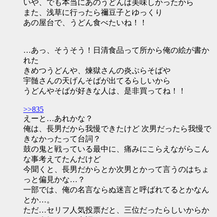
いや、でも本当にあのうどんは美味しかったから
また、浅草に行ったら禰豆子とゆっくり
あの屋台で、うどん食べたいね！！
…あっ、そうそう！日清食品って所から俺の絵が書か
れた
きめつうどんや、煉獄さんの炎ぷらそばや
宇髄さんの天げんそばが出てるらしいから
うどんやそばが好きな人は、是非買ってね！！
>>835
えーと…あれかな？
俺は、長男だから我慢できたけど 次男だったら我慢で
きなかったって台詞？
鼓の鬼と戦っている最中に、痛みにこらえながらこん
な事考えてたんだけど
今聞くと、長男だからとか次男とかって言うのはちょ
っと偏見かな…？
一部では、俺の名言ならぬ迷言と呼ばれてるとかなん
とか…。
ただ…セリフ人気投票だと、三位だったらしいからか