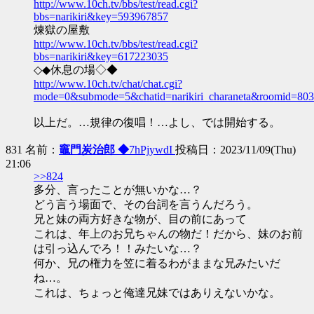
http://www.10ch.tv/bbs/test/read.cgi?
bbs=narikiri&key=593967857
煉獄の屋敷
http://www.10ch.tv/bbs/test/read.cgi?
bbs=narikiri&key=617223035
◇◆休息の場◇◆
http://www.10ch.tv/chat/chat.cgi?
mode=0&submode=5&chatid=narikiri_charaneta&roomid=80
以上だ。…規律の復唱！…よし、では開始する。
831 名前：
竈門炭治郎 ◆
7hPjywdI
投稿日：2023/11/09(Thu)
21:06
>>824
多分、言ったことが無いかな…？
どう言う場面で、その台詞を言うんだろう。
兄と妹の両方好きな物が、目の前にあって
これは、年上のお兄ちゃんの物だ！だから、妹のお前
は引っ込んでろ！！みたいな…？
何か、兄の権力を笠に着るわがままな兄みたいだ
ね…。
これは、ちょっと俺達兄妹ではありえないかな。