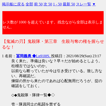
掲示板に戻る
全部
前 50
次 50
1 - 50
最新 50
スレ一覧
▼
レス数が 1000 を超えています。残念ながら全部は表示しま
せん。
【鬼滅の刃】鬼殺隊・第三章 生殺与奪の権を握らせ
るな！
1 名前：
冨岡義勇 ◆
Ln918fS.
投稿日：2021/08/29(Sun) 23:17
良く来た。準備は良いな？早々だが始めるとしよう。
柱稽古ではないのか。
以前なら断っていたが今は引き受けている。致し方な
い、再確認だ。
煉獄の所から来たのであれば心配無用だろうが、掟の
確認をしておく。
◇◆鬼殺隊・隊律一覧◆◇
壱・隊員同士の私闘を禁ずる