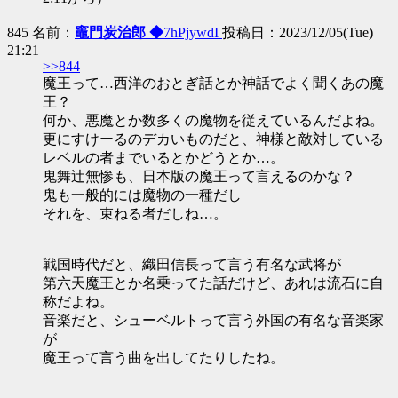
845 名前：
竈門炭治郎 ◆
7hPjywdI
投稿日：2023/12/05(Tue)
21:21
>>844
魔王って…西洋のおとぎ話とか神話でよく聞くあの魔
王？
何か、悪魔とか数多くの魔物を従えているんだよね。
更にすけーるのデカいものだと、神様と敵対している
レベルの者までいるとかどうとか…。
鬼舞辻無惨も、日本版の魔王って言えるのかな？
鬼も一般的には魔物の一種だし
それを、束ねる者だしね…。
戦国時代だと、織田信長って言う有名な武将が
第六天魔王とか名乗ってた話だけど、あれは流石に自
称だよね。
音楽だと、シューベルトって言う外国の有名な音楽家
が
魔王って言う曲を出してたりしたね。