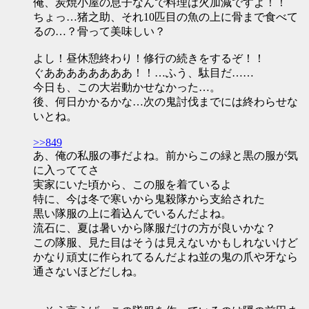
俺、炭焼小屋の息子なんで料理は火加減ですよ！！
ちょっ…猪之助、それ10匹目の魚の上に骨まで食べて
るの…？骨って美味しい？
よし！昼休憩終わり！修行の続きをするぞ！！
ぐああああああああ！！…ふう、駄目だ……
今日も、この大岩動かせなかった…。
後、何日かかるかな…次の鬼討伐までには終わらせな
いとね。
>>849
あ、俺の私服の事だよね。前からこの緑と黒の服が気
に入っててさ
実家にいた頃から、この服を着ているよ
特に、今は冬で寒いから鬼殺隊から支給された
黒い隊服の上に着込んでいるんだよね。
流石に、夏は暑いから隊服だけの方が良いかな？
この隊服、見た目はそうは見えないかもしれないけど
かなり頑丈に作られてるんだよね並の鬼の爪や牙なら
通さないほどだしね。