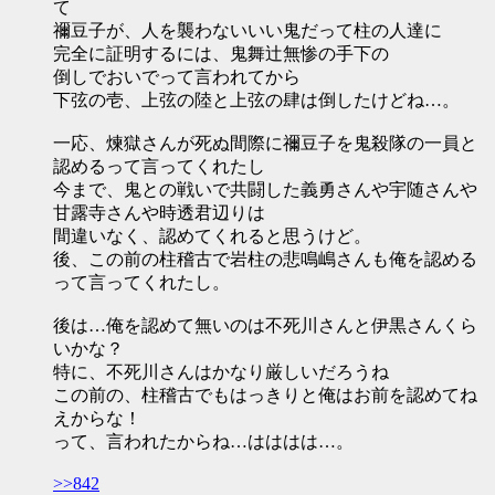
て
禰豆子が、人を襲わないいい鬼だって柱の人達に
完全に証明するには、鬼舞辻無惨の手下の
倒しでおいでって言われてから
下弦の壱、上弦の陸と上弦の肆は倒したけどね…。
一応、煉獄さんが死ぬ間際に禰豆子を鬼殺隊の一員と
認めるって言ってくれたし
今まで、鬼との戦いで共闘した義勇さんや宇随さんや
甘露寺さんや時透君辺りは
間違いなく、認めてくれると思うけど。
後、この前の柱稽古で岩柱の悲鳴嶋さんも俺を認める
って言ってくれたし。
後は…俺を認めて無いのは不死川さんと伊黒さんくら
いかな？
特に、不死川さんはかなり厳しいだろうね
この前の、柱稽古でもはっきりと俺はお前を認めてね
えからな！
って、言われたからね…はははは…。
>>842