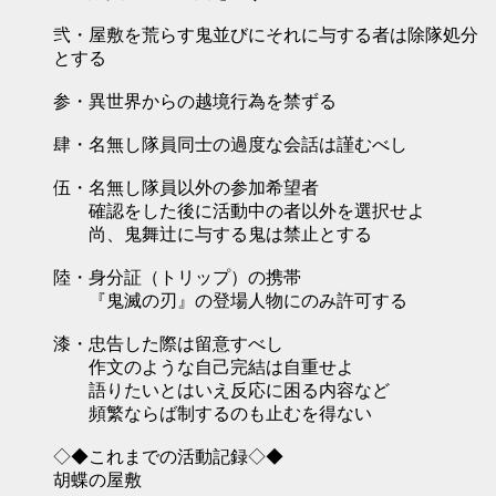
弐・屋敷を荒らす鬼並びにそれに与する者は除隊処分
とする
参・異世界からの越境行為を禁ずる
肆・名無し隊員同士の過度な会話は謹むべし
伍・名無し隊員以外の参加希望者
確認をした後に活動中の者以外を選択せよ
尚、鬼舞辻に与する鬼は禁止とする
陸・身分証（トリップ）の携帯
『鬼滅の刃』の登場人物にのみ許可する
漆・忠告した際は留意すべし
作文のような自己完結は自重せよ
語りたいとはいえ反応に困る内容など
頻繁ならば制するのも止むを得ない
◇◆これまでの活動記録◇◆
胡蝶の屋敷