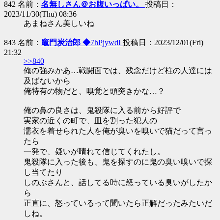
842 名前：
名無しさん＠お腹いっぱい。
投稿日：
2023/11/30(Thu) 08:36
あまねさん美しいね
843 名前：
竈門炭治郎 ◆
7hPjywdI
投稿日：2023/12/01(Fri)
21:32
>>840
俺の強みかあ…戦闘面では、残念だけど柱の人達には
及ばないから
俺特有の物だと、嗅覚と頭突きかな…？
俺の鼻の良さは、鬼殺隊に入る前から好評で
実家の近くの町で、皿を割った犯人の
濡衣を着せられた人を俺が臭いを嗅いで猫だって言っ
たら
一発で、疑いが晴れて信じてくれたし。
鬼殺隊に入った後も、鬼を探すのに鬼の臭い嗅いで探
し当てたり
しのぶさんと、話してる時に怒っている臭いがしたか
ら
正直に、怒っているって聞いたら正解だったみたいだ
しね。