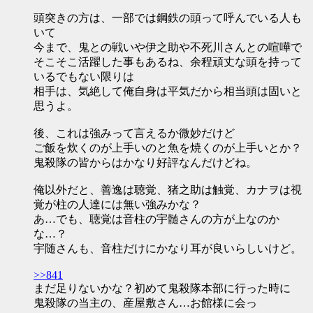
頭突きの方は、一部では鋼鉄の頭って呼んでいる人も
いて
今まで、鬼との戦いや伊之助や不死川さんとの喧嘩で
そこそこ活躍した事もあるね、余程頑丈な頭を持って
いるでもない限りは
相手は、気絶して俺自身は平気だから相当頭は固いと
思うよ。
後、これは強みって言えるか微妙だけど
ご飯を炊くのが上手いのと魚を焼くのが上手いとか？
鬼殺隊の皆からはかなり好評なんだけどね。
俺以外だと、善逸は聴覚、猪之助は触覚、カナヲは視
覚が柱の人達には無い強みかな？
あ…でも、聴覚は音柱の宇髄さんの方が上なのか
な…？
宇随さんも、音柱だけにかなり耳が良いらしいけど。
>>841
まだ足りないかな？初めて鬼殺隊本部に行った時に
鬼殺隊の当主の、産屋敷さん…お館様に会っ