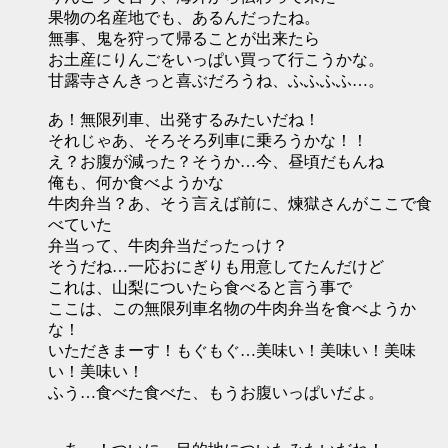
果物の名産地でも、あるんだったね。
無事、鬼を狩って帰ることが出来たら
お土産にりんごをいっぱい買って行こうかな。
甘露寺さんきっと喜ぶだろうね、ふふふふ…。
あ！無限列車、出発するみたいだね！
それじゃあ、そろそろ列車に乗ろうかな！！
え？お腹が減った？そうか…今、昼頃だもんね
俺も、何か食べようかな
牛肉弁当？あ、そう言えば前に、煉獄さんがここで食
べていた
弁当って、牛肉弁当だったっけ？
そうだね…一応おにぎりも用意してたんだけど
これは、山梨についたら食べると言う事で
ここは、この無限列車名物の牛肉弁当を食べようか
な！
いただきまーす！もぐもぐ…美味い！美味い！美味
い！美味い！
ふう…食べた食べた、もうお腹いっぱいだよ。