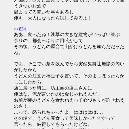
うきついお酒で
温まってる聞いた事もあるし
俺も、大人になったら試してみるよ！
>>834
ああ、食べたね！浅草の大きな建物がいっぱい並ぶ
余りの、都会っぷりに目眩がして
その後、うどんの屋台で山かけうどんを頼んだだった
ね。
でも、そこでお茶を飲んでたら突然鬼舞辻無惨の匂い
がしたから
うどんの注文と禰豆子を置いて、そのままほったらか
しにしたから
店に戻った時に、坊主頭の店主さんに
俺はな、俺が言いたのは金じゃねえんだ！
お前が俺のうどんを食わねえって心づもりが許せねえ
のさ！！
…って、怒られちゃったよ、ははははは…。
その場で、うどん完食して美味しかったですって
言ったら、納得してもらったけどね。