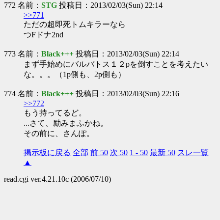
772 名前：
STG
投稿日：2013/02/03(Sun) 22:14
>>771
ただの超即死トムキラーなら
つFドナ2nd
773 名前：
Black+++
投稿日：2013/02/03(Sun) 22:14
まず手始めにバルバトス１２pを倒すことを考えたい
な。。。（1p側も、2p側も）
774 名前：
Black+++
投稿日：2013/02/03(Sun) 22:16
>>772
もう持ってるど。
...さて、励みまふかね。
その前に、さんぽ。
掲示板に戻る
全部
前 50
次 50
1 - 50
最新 50
スレ一覧
▲
read.cgi ver.4.21.10c (2006/07/10)