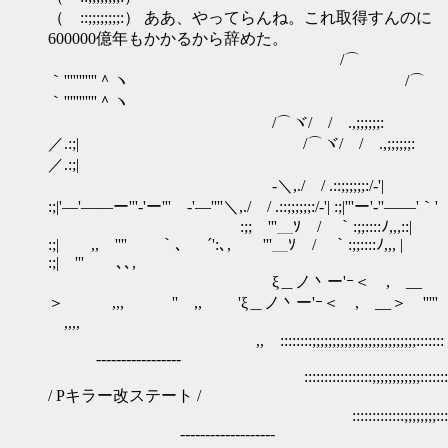
（ ::;;;;;;;;:） ああ、やってらんね。これ取得すんのに
600000億年もかかるから辞めた。
/⌒
｀'''''''''''＾ヽ /⌒
｀'''''''''''＾ヽ
/⌒ヾ/ / .,;;;;;;:
／.:;| /⌒ヾ/ / .,;;;;;;:
／.:;|
-＼,./ / .::;;;;;;:/‐'|
:;|'―'――ー'''‐'ー''' ‐'―''''＼,./ / .::;;;;;;:/‐'| :;|'''ー'-''――'｀'
:;; '''＿ｿ / ｀:;;::::ﾉ,,,::|
:;| ,, '''' ｀、 ´':､, '''＿ｿ / ｀:;;::::ﾉ,,, |
:;| ''' ､､,
ξ＿ノ丶ー'ｰ＜ ,ゝ__
＞ ,,, '' ,, 'ξ＿ノ丶ー'ｰ＜ ,ゝ__＞ '''''
,,,,
,, ::::::::;;;;;;;;;;;;;;;;;;;;;;;;;;::::::: ,
-----------------
:::::::::::::::::;;;;;;;;;;;;:::::::::
/ Pキラー改ステート /
:::::::::::::;;;;;;;;:::::: ,, ''''
-------------------