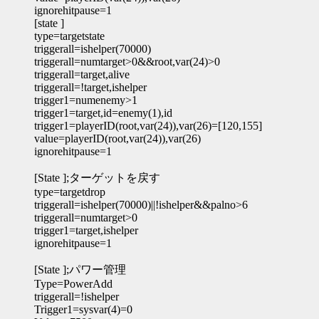
ignorehitpause=1
[state ]
type=targetstate
triggerall=ishelper(70000)
triggerall=numtarget>0&&root,var(24)>0
triggerall=target,alive
triggerall=!target,ishelper
trigger1=numenemy>1
trigger1=target,id=enemy(1),id
trigger1=playerID(root,var(24)),var(26)=[120,155]
value=playerID(root,var(24)),var(26)
ignorehitpause=1
[State ];ターゲットを戻す
type=targetdrop
triggerall=ishelper(70000)||!ishelper&&palno>6
triggerall=numtarget>0
trigger1=target,ishelper
ignorehitpause=1
[State ];パワー管理
Type=PowerAdd
triggerall=!ishelper
Trigger1=sysvar(4)=0