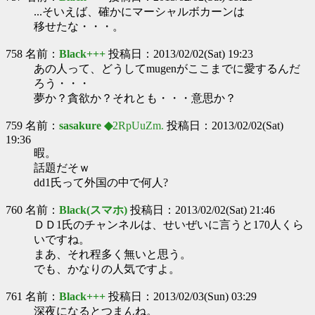
...そいえば、確かにマーシャルボカーンは
移せたな・・・。
758 名前：
Black+++
投稿日：2013/02/02(Sat) 19:23
あの人って、どうしてmugenがここまでに愛するんだ
ろう・・・
夢か？貪欲か？それとも・・・意思か？
759 名前：
sasakure ◆
2RpUuZm.
投稿日：2013/02/02(Sat)
19:36
暇。
話題だそｗ
dd1氏って外国の中で何人?
760 名前：
Black(スマホ)
投稿日：2013/02/02(Sat) 21:46
ＤＤ1氏のチャンネルは、せいぜいに言うと170人くら
いですね。
まあ、それ程多く無いと思う。
でも、かなりの人気ですよ。
761 名前：
Black+++
投稿日：2013/02/03(Sun) 03:29
深夜になるとつまんね。