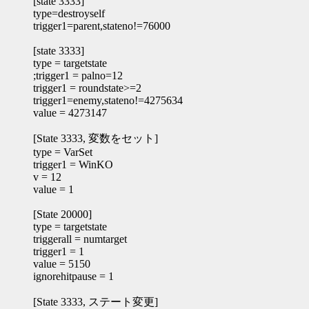
[state 3333]
type=destroyself
trigger1=parent,stateno!=76000
[state 3333]
type = targetstate
;trigger1 = palno=12
trigger1 = roundstate>=2
trigger1=enemy,stateno!=4275634
value = 4273147
[State 3333, 変数をセット]
type = VarSet
trigger1 = WinKO
v = 12
value = 1
[State 20000]
type = targetstate
triggerall = numtarget
trigger1 = 1
value = 5150
ignorehitpause = 1
[State 3333, ステート変更]