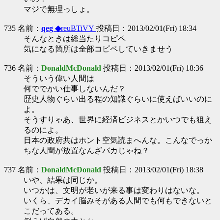
マジで無理っしょ。
735 名前：
qeg ◆
reuBTiVY
投稿日：2013/02/01(Fri) 18:34
そんなときは総当たりコピペ
気になる箇所は全部コピペしていきませう
736 名前：
DonaldMcDonald
投稿日：2013/02/01(Fri) 18:36
そういう偉い人間は
何ででかい仕事しないんだ？
歴史人物ぐらい出る程の知識ぐらいに使えばいいのに
よ。
そうすりゃあ、世界に経済ビジネスとかいつでも狙え
るのによ。
日本の政府共はホント空気読まへんな。こんなでっか
ちな人間が放置なんざバカじゃね？
737 名前：
DonaldMcDonald
投稿日：2013/02/01(Fri) 18:38
いや、結果は同じか。
いつかは、文明が老いが来る事は変わりはないな。
いくら、デカイ脳みそがある人間でも何もできないと
こだってある。