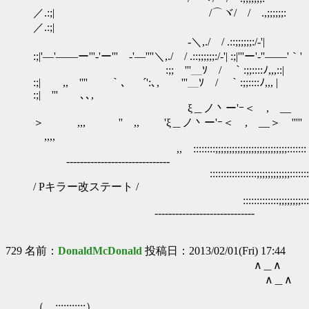
／.:;| /⌒ヾ/ / .,;;;;;;:
／.:;|
-＼,./ / .::;;;;;;:/‐'|
:;|'―'――ー'''‐'ー''' ‐'―''''＼,./ / .::;;;;;;:/‐'| :;|'''ー'-''――'｀'
:;; '''＿ｿ / ｀:;;::::ﾉ,,,::|
:;| ,, '''' ｀、 ´':､, '''＿ｿ / ｀:;;::::ﾉ,,, |
:;| ''' ､､,
ξ＿ノ丶ー'ｰ＜ ,ゝ__
＞ ,,, '' ,, 'ξ＿ノ丶ー'ｰ＜ ,ゝ__＞ '''''
,,,,
,, ::::::::;;;;;;;;;;;;;;;;;;;;;;;;;;::::::: ,
------------------------------
:::::::::::::::::;;;;;;;;;;;;:::::::::
/ Pキラー改ステート /
:::::::::::::;;;;;;;;:::::: ,, ''''
-----------------------------
729 名前：
DonaldMcDonald
投稿日：2013/02/01(Fri) 17:44
∧＿∧
∧＿∧
（ ::;;;;;;;;: