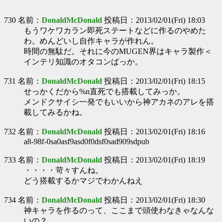
730 名前：
DonaldMcDonald
投稿日：2013/02/01(Fri) 18:03
もうワケワカラン即死ステートなどに作るのやめた
わ。めんどいし自作キャラが作れん。
時間の無駄だ。それに今のMUGEN界はキャラ製作＜
インテリ知識のオタコンばっか。
731 名前：
DonaldMcDonald
投稿日：2013/02/01(Fri) 18:15
せっかくだから%n直死でも搭載してみっか。
メンドクサイシ一発でもいいから神アカネのアレを搭
載してみるかね。
732 名前：
DonaldMcDonald
投稿日：2013/02/01(Fri) 18:16
a8-98f-0sa0asf9asd0f0dsf0sad909sdpub
733 名前：
DonaldMcDonald
投稿日：2013/02/01(Fri) 18:19
・・・・苛々すんね。
どう搭載するかマジでわかんねえ
734 名前：
DonaldMcDonald
投稿日：2013/02/01(Fri) 18:30
神キャラを作るのって、ここまで頭使わなきゃなんな
いの？