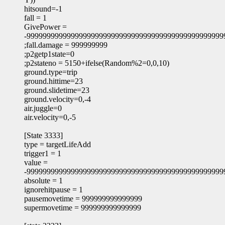
hitsound=-1
fall = 1
GivePower =
-9999999999999999999999999999999999999999999999999
;fall.damage = 999999999
;p2getp1state=0
;p2stateno = 5150+ifelse(Random%2=0,0,10)
ground.type=trip
ground.hittime=23
ground.slidetime=23
ground.velocity=0,-4
air.juggle=0
air.velocity=0,-5
[State 3333]
type = targetLifeAdd
trigger1 = 1
value =
-9999999999999999999999999999999999999999999999999
absolute = 1
ignorehitpause = 1
pausemovetime = 999999999999999
supermovetime = 999999999999999