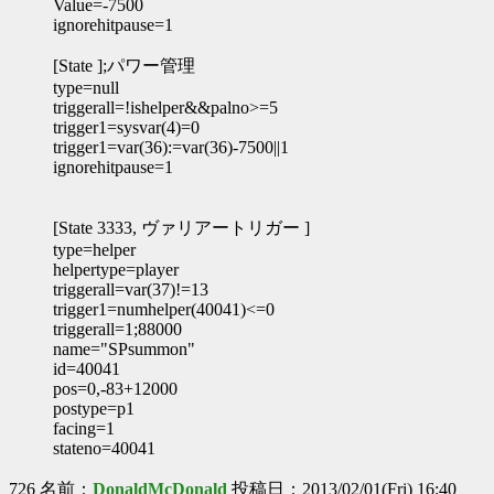
Value=-7500
ignorehitpause=1
[State ];パワー管理
type=null
triggerall=!ishelper&&palno>=5
trigger1=sysvar(4)=0
trigger1=var(36):=var(36)-7500||1
ignorehitpause=1
[State 3333, ヴァリアートリガー ]
type=helper
helpertype=player
triggerall=var(37)!=13
trigger1=numhelper(40041)<=0
triggerall=1;88000
name="SPsummon"
id=40041
pos=0,-83+12000
postype=p1
facing=1
stateno=40041
726 名前：
DonaldMcDonald
投稿日：2013/02/01(Fri) 16:40