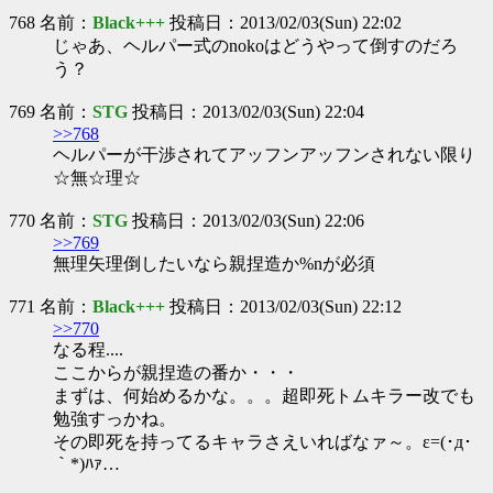
768 名前：
Black+++
投稿日：2013/02/03(Sun) 22:02
じゃあ、ヘルパー式のnokoはどうやって倒すのだろ
う？
769 名前：
STG
投稿日：2013/02/03(Sun) 22:04
>>768
ヘルパーが干渉されてアッフンアッフンされない限り
☆無☆理☆
770 名前：
STG
投稿日：2013/02/03(Sun) 22:06
>>769
無理矢理倒したいなら親捏造か%nが必須
771 名前：
Black+++
投稿日：2013/02/03(Sun) 22:12
>>770
なる程....
ここからが親捏造の番か・・・
まずは、何始めるかな。。。超即死トムキラー改でも
勉強すっかね。
その即死を持ってるキャラさえいればなァ～。ε=(･д･
｀*)ﾊｧ…