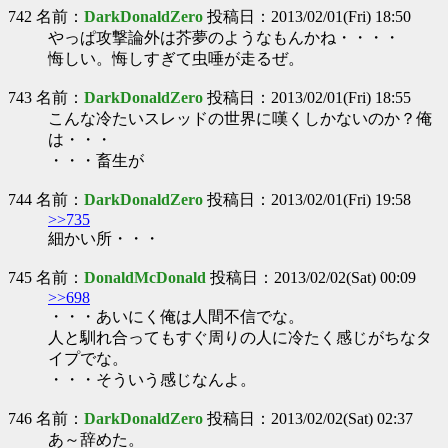
742 名前：
DarkDonaldZero
投稿日：2013/02/01(Fri) 18:50
やっぱ攻撃論外は芥夢のようなもんかね・・・・
悔しい。悔しすぎて虫唾が走るぜ。
743 名前：
DarkDonaldZero
投稿日：2013/02/01(Fri) 18:55
こんな冷たいスレッドの世界に嘆くしかないのか？俺
は・・・
・・・畜生が
744 名前：
DarkDonaldZero
投稿日：2013/02/01(Fri) 19:58
>>735
細かい所・・・
745 名前：
DonaldMcDonald
投稿日：2013/02/02(Sat) 00:09
>>698
・・・あいにく俺は人間不信でな。
人と馴れ合ってもすぐ周りの人に冷たく感じがちなタ
イプでな。
・・・そういう感じなんよ。
746 名前：
DarkDonaldZero
投稿日：2013/02/02(Sat) 02:37
あ～辞めた。