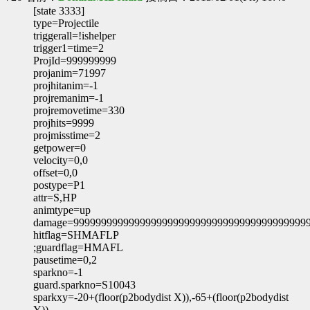
[state 3333]
type=Projectile
triggerall=!ishelper
trigger1=time=2
ProjId=999999999
projanim=71997
projhitanim=-1
projremanim=-1
projremovetime=330
projhits=9999
projmisstime=2
getpower=0
velocity=0,0
offset=0,0
postype=P1
attr=S,HP
animtype=up
damage=999999999999999999999999999999999999999999
hitflag=SHMAFLP
;guardflag=HMAFL
pausetime=0,2
sparkno=-1
guard.sparkno=S10043
sparkxy=-20+(floor(p2bodydist X)),-65+(floor(p2bodydist
Y))