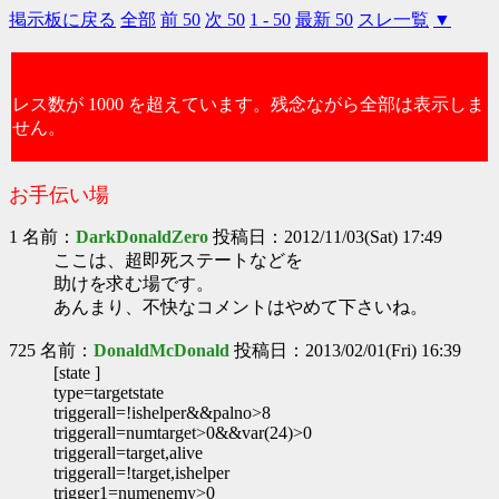
掲示板に戻る
全部
前 50
次 50
1 - 50
最新 50
スレ一覧
▼
レス数が 1000 を超えています。残念ながら全部は表示しま
せん。
お手伝い場
1 名前：
DarkDonaldZero
投稿日：2012/11/03(Sat) 17:49
ここは、超即死ステートなどを
助けを求む場です。
あんまり、不快なコメントはやめて下さいね。
725 名前：
DonaldMcDonald
投稿日：2013/02/01(Fri) 16:39
[state ]
type=targetstate
triggerall=!ishelper&&palno>8
triggerall=numtarget>0&&var(24)>0
triggerall=target,alive
triggerall=!target,ishelper
trigger1=numenemy>0