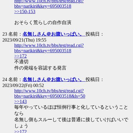
http://www.10ch.tv/bbs/test/read.cgi?
bbs=narikiri&key=695003518
>>150-153
おそらく荒らしの自作自演
23 名前：
名無しさん＠お腹いっぱい。
投稿日：
2023/09/21(Thu) 19:55
http://www.10ch.tv/bbs/test/read.cgi?
bbs=narikiri&key=695003518
>>172
不適切
件の発端を容認する発言
24 名前：
名無しさん＠お腹いっぱい。
投稿日：
2023/09/22(Fri) 00:52
http://www.10ch.tv/bbs/test/read.cgi?
bbs=narikiri&key=695003518&ls=50
>>143
毎年やっているほぼ恒例行事と化しているということ
なら
名無し側もスルーして後は普通に接していけばいいで
しょう
>>172