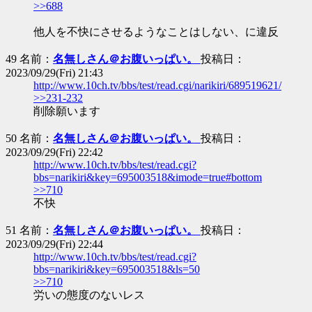
>>688
他人を不快にさせるようなことはしない、に違反
49 名前：
名無しさん＠お腹いっぱい。
投稿日：
2023/09/29(Fri) 21:43
http://www.10ch.tv/bbs/test/read.cgi/narikiri/689519621/
>>231-232
削除願います
50 名前：
名無しさん＠お腹いっぱい。
投稿日：
2023/09/29(Fri) 22:42
http://www.10ch.tv/bbs/test/read.cgi?
bbs=narikiri&key=695003518&imode=true#bottom
>>710
不快
51 名前：
名無しさん＠お腹いっぱい。
投稿日：
2023/09/29(Fri) 22:44
http://www.10ch.tv/bbs/test/read.cgi?
bbs=narikiri&key=695003518&ls=50
>>710
労いの態度のないレス