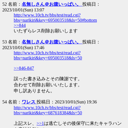
52 名前：
名無しさん＠お腹いっぱい。
投稿日：
2023/10/01(Sun) 13:07
http://www.10ch.tv/bbs/test/read.cgi?
bbs=narikiri&key=695003518&ls=50#bottom
>>844
いたずらレス削除お願いします
53 名前：
名無しさん＠お腹いっぱい。
投稿日：
2023/10/01(Sun) 17:46
http://www.10ch.tv/bbs/test/read.cgi?
bbs=narikiri&key=695003518&ls=50
>>846-847
誤った書き込みとその陳謝です。
合わせて削除お願いいたします。
申し訳ありません。
54 名前：
ワレス
投稿日：2023/10/01(Sun) 19:36
http://www.10ch.tv/bbs/test/read.cgi?
bbs=narikiri&key=687618384&ls=50
上記スレ、
>>1
は逃亡しその後保守に来たキャラハン