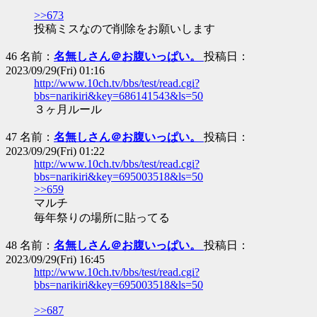
>>673
投稿ミスなので削除をお願いします
46 名前：
名無しさん＠お腹いっぱい。
投稿日：
2023/09/29(Fri) 01:16
http://www.10ch.tv/bbs/test/read.cgi?
bbs=narikiri&key=686141543&ls=50
３ヶ月ルール
47 名前：
名無しさん＠お腹いっぱい。
投稿日：
2023/09/29(Fri) 01:22
http://www.10ch.tv/bbs/test/read.cgi?
bbs=narikiri&key=695003518&ls=50
>>659
マルチ
毎年祭りの場所に貼ってる
48 名前：
名無しさん＠お腹いっぱい。
投稿日：
2023/09/29(Fri) 16:45
http://www.10ch.tv/bbs/test/read.cgi?
bbs=narikiri&key=695003518&ls=50
>>687