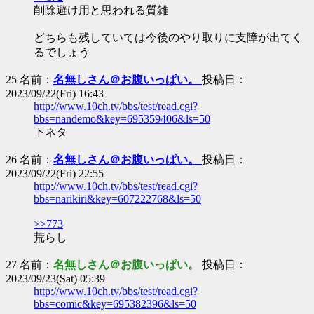
削除避け用と思われる質雑
どちらも残していては今後のやり取りに支障が出てく
るでしょう
25 名前：
名無しさん＠お腹いっぱい。
投稿日：
2023/09/22(Fri) 16:43
http://www.10ch.tv/bbs/test/read.cgi?
bbs=nandemo&key=695359406&ls=50
下ネタ
26 名前：
名無しさん＠お腹いっぱい。
投稿日：
2023/09/22(Fri) 22:55
http://www.10ch.tv/bbs/test/read.cgi?
bbs=narikiri&key=607222768&ls=50
>>773
荒らし
27 名前：
名無しさん＠お腹いっぱい。
投稿日：
2023/09/23(Sat) 05:39
http://www.10ch.tv/bbs/test/read.cgi?
bbs=comic&key=695382396&ls=50