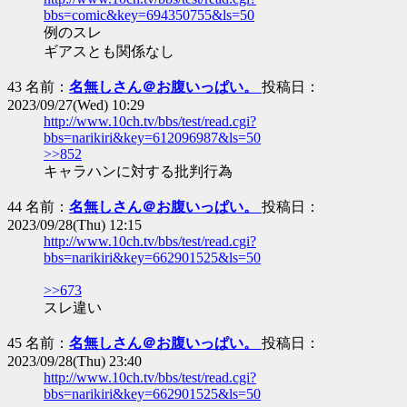
bbs=comic&key=694350755&ls=50
例のスレ
ギアスとも関係なし
43 名前：
名無しさん＠お腹いっぱい。
投稿日：
2023/09/27(Wed) 10:29
http://www.10ch.tv/bbs/test/read.cgi?
bbs=narikiri&key=612096987&ls=50
>>852
キャラハンに対する批判行為
44 名前：
名無しさん＠お腹いっぱい。
投稿日：
2023/09/28(Thu) 12:15
http://www.10ch.tv/bbs/test/read.cgi?
bbs=narikiri&key=662901525&ls=50
>>673
スレ違い
45 名前：
名無しさん＠お腹いっぱい。
投稿日：
2023/09/28(Thu) 23:40
http://www.10ch.tv/bbs/test/read.cgi?
bbs=narikiri&key=662901525&ls=50