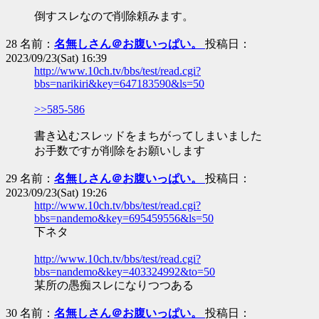
倒すスレなので削除頼みます。
28 名前：
名無しさん＠お腹いっぱい。
投稿日：
2023/09/23(Sat) 16:39
http://www.10ch.tv/bbs/test/read.cgi?
bbs=narikiri&key=647183590&ls=50
>>585-586
書き込むスレッドをまちがってしまいました
お手数ですが削除をお願いします
29 名前：
名無しさん＠お腹いっぱい。
投稿日：
2023/09/23(Sat) 19:26
http://www.10ch.tv/bbs/test/read.cgi?
bbs=nandemo&key=695459556&ls=50
下ネタ
http://www.10ch.tv/bbs/test/read.cgi?
bbs=nandemo&key=403324992&to=50
某所の愚痴スレになりつつある
30 名前：
名無しさん＠お腹いっぱい。
投稿日：