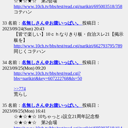
☆★☆★☆ 第2会場
http://www.10ch.tv/bbs/test/read.cgi/narikiri/695003518/358
コテハン
33 名前：
名無しさん＠お腹いっぱい。
投稿日：
2023/09/24(Sun) 20:43
【皆で楽しい】10ｃｈなりきり板・自治スレ21【掲示
板を】
http://www.10ch.tv/bbs/test/read.cgi/narikiri/662793795/789
同じくコテハン
34 名前：
名無しさん＠お腹いっぱい。
投稿日：
2023/09/25(Mon) 09:20
http://www.10ch.tv/bbs/test/read.cgi?
bbs=narikiri&key=607222768&ls=50
>>774
荒らし
35 名前：
名無しさん＠お腹いっぱい。
投稿日：
2023/09/25(Mon) 16:41
☆★☆★☆ 10ちゃっと♪設立21周年記念祭
☆★☆★☆ 第2会場