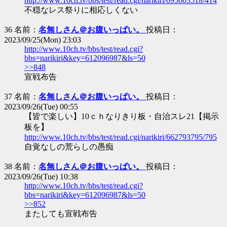
http://www.10ch.tv/bbs/test/read.cgi/narikiri/695003518/414
不穏なレス祭りに相応しくない
36 名前：
名無しさん＠お腹いっぱい。
投稿日：
2023/09/25(Mon) 23:03
http://www.10ch.tv/bbs/test/read.cgi?
bbs=narikiri&key=612096987&ls=50
>>848
宣戦布告
37 名前：
名無しさん＠お腹いっぱい。
投稿日：
2023/09/26(Tue) 00:55
【皆で楽しい】10ｃｈなりきり板・自治スレ21【掲示
板を】
http://www.10ch.tv/bbs/test/read.cgi/narikiri/662793795/795
自覚なしの荒らしの愚痴
38 名前：
名無しさん＠お腹いっぱい。
投稿日：
2023/09/26(Tue) 10:38
http://www.10ch.tv/bbs/test/read.cgi?
bbs=narikiri&key=612096987&ls=50
>>852
またしても宣戦布告