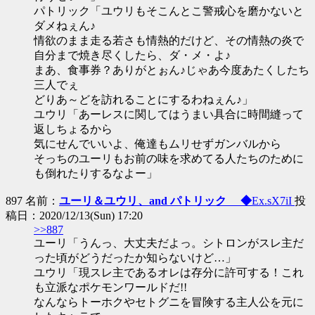
パトリック「ユウリもそこんとこ警戒心を磨かないと
ダメねぇん♪
情欲のまま走る若さも情熱的だけど、その情熱の炎で
自分まで焼き尽くしたら、ダ・メ・よ♪
まあ、食事券？ありがとぉん♪じゃあ今度あたくしたち
三人でぇ
どりあ～どを訪れることにするわねぇん♪」
ユウリ「あーレスに関してはうまい具合に時間縫って
返しちょるから
気にせんでいいよ、俺達もムリせずガンバルから
そっちのユーリもお前の味を求めてる人たちのために
も倒れたりするなよー」
897 名前：
ユーリ＆ユウリ、and パトリック ◆
Ex.sX7iI
投
稿日：2020/12/13(Sun) 17:20
>>887
ユーリ「うんっ、大丈夫だよっ。シトロンがスレ主だ
った頃がどうだったか知らないけど…」
ユウリ「現スレ主であるオレは存分に許可する！これ
も立派なポケモンワールドだ!!
なんならトーホクやセトグニを冒険する主人公を元に