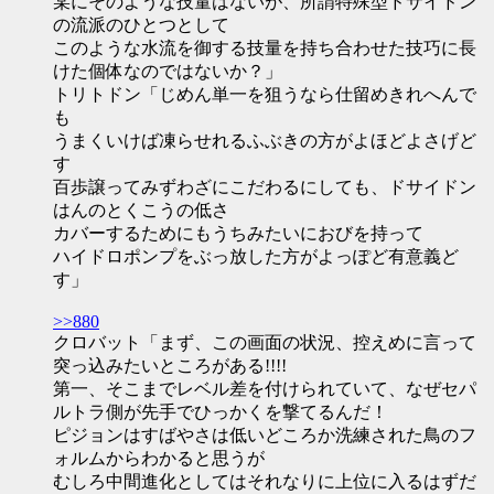
某にそのような技量はないが、所謂特殊型ドサイドン
の流派のひとつとして
このような水流を御する技量を持ち合わせた技巧に長
けた個体なのではないか？」
トリトドン「じめん単一を狙うなら仕留めきれへんで
も
うまくいけば凍らせれるふぶきの方がよほどよさげど
す
百歩譲ってみずわざにこだわるにしても、ドサイドン
はんのとくこうの低さ
カバーするためにもうちみたいにおびを持って
ハイドロポンプをぶっ放した方がよっぽど有意義ど
す」
>>880
クロバット「まず、この画面の状況、控えめに言って
突っ込みたいところがある!!!!
第一、そこまでレベル差を付けられていて、なぜセパ
ルトラ側が先手でひっかくを撃てるんだ！
ピジョンはすばやさは低いどころか洗練された鳥のフ
ォルムからわかると思うが
むしろ中間進化としてはそれなりに上位に入るはずだ