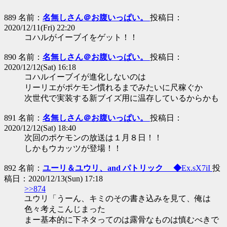
889 名前：
名無しさん＠お腹いっぱい。
投稿日：
2020/12/11(Fri) 22:20
コハルがイーブイをゲット！！
890 名前：
名無しさん＠お腹いっぱい。
投稿日：
2020/12/12(Sat) 16:18
コハルイーブイが進化しないのは
リーリエがポケモン慣れるまでみたいに尺稼ぐか
次世代で実装する新ブイズ用に温存しているからかも
891 名前：
名無しさん＠お腹いっぱい。
投稿日：
2020/12/12(Sat) 18:40
次回のポケモンの放送は１月８日！！
しかもウカッツが登場！！
892 名前：
ユーリ＆ユウリ、and パトリック ◆
Ex.sX7iI
投
稿日：2020/12/13(Sun) 17:18
>>874
ユウリ「うーん、キミのその書き込みを見て、俺は
色々考えこんじまった
まー基本的に下ネタってのは露骨なものは慎むべきで