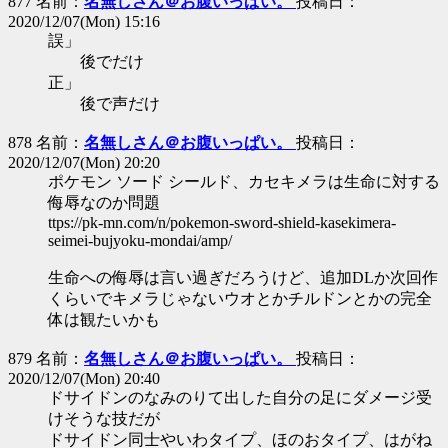
877 名前：
名無しさん＠お腹いっぱい。
投稿日：
2020/12/07(Mon) 15:16
誤」
後でだけ
正」
後で声だけ
878 名前：
名無しさん＠お腹いっぱい。
投稿日：
2020/12/07(Mon) 20:20
ポケモン ソード シールド、カセキメラは生命に対する
侮辱なのか問題
ttps://pk-mn.com/n/pokemon-sword-shield-kasekimera-
seimei-bujyoku-mondai/amp/
生命への侮辱は言い過ぎだろうけど、追加DLか次回作
くらいでキメラじゃないウオとかチルドンとかの完全
体は観たいかも
879 名前：
名無しさん＠お腹いっぱい。
投稿日：
2020/12/07(Mon) 20:40
ドサイドンのなみのりて出した自分の足にダメージ受
けそうな技だが
ドサイドン同士やいわタイプ、ほのおタイプ、はがね