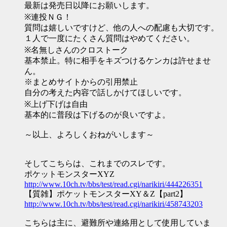
最新は発売日以降にお願いします。
※連投ＮＧ！
質問は嬉しいですけど、他の人への配慮も大切です。
１人で一度にたくさん質問はやめてください。
※名無しさんのクロストーク
基本禁止。特に相手をキズつけるケンカは許せませ
ん。
※まとめサイトからの引用禁止
自分の考えた内容で話しかけてほしいです。
※上げ下げは自由
基本的に普段は下げるのが良いですよ。
～以上、よろしくおねがいします～
そしてこちらは、これまでのスレです。
ポケットモンスターXYZ
http://www.10ch.tv/bbs/test/read.cgi/narikiri/444226351
【質雑】ポケットモンスターXY＆Z【part2】
http://www.10ch.tv/bbs/test/read.cgi/narikiri/458743203
こちらは主に、避難所や連絡用として使用していま