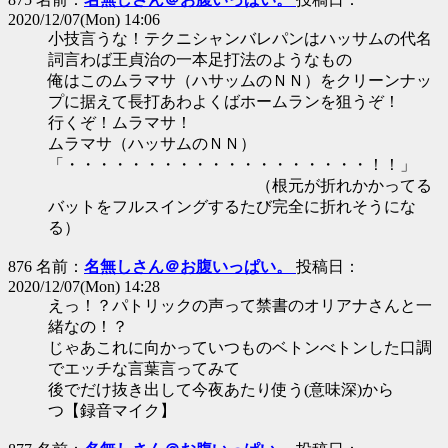
2020/12/07(Mon) 14:06
小技言うな！テクニシャンバレパンはハッサムの代名
詞言わば王貞治の一本足打法のようなもの
俺はこのムラマサ（ハサッムのＮＮ）をクリーンナッ
プに据えて長打あわよくばホームランを狙うぞ！
行くぞ！ムラマサ！
ムラマサ（ハッサムのＮＮ）
「・・・・・・・・・・・・・・・・・・・！！」
（根元が折れかかってる
バットをフルスイングするたび完全に折れそうにな
る）
876 名前：
名無しさん＠お腹いっぱい。
投稿日：
2020/12/07(Mon) 14:28
えっ！？パトリックの声って禁書のオリアナさんと一
緒なの！？
じゃあこれに向かっていつものベトンべトンした口調
でエッチな言葉言ってみて
後でだけ抜き出して今夜あたり使う(意味深)から
つ【録音マイク】