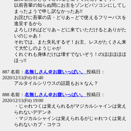
以前吾輩の知らぬ間にお主をゾンビパソコンにしてし
まったようで申し訳なかったあ!!
お詫びに吾輩の店・どりあ～どで使えるフリーパスを
進呈するから
よろしければどりあ～どに来ていただけるとありがた
いのじゃあ！
それでは、また失礼するぞ！お主、レスがたくさん来
て大忙しのようじゃが
くれぐれも身体だけは壊すでないぞう！のほほほほほ
ほっ!!
887 名前：
名無しさん＠お腹いっぱい。
投稿日：
2020/12/11(Fri) 01:40
アルタイルシリウスの話題もおｋなん？
888 名前：
名無しさん＠お腹いっぱい。
投稿日：
2020/12/11(Fri) 19:00
・じゃれつくは覚えられるがマジカルシャインは覚え
られないデデンネ
・マジカルシャインは覚えられるがじゃれつくは覚え
られないカプ・コケコ