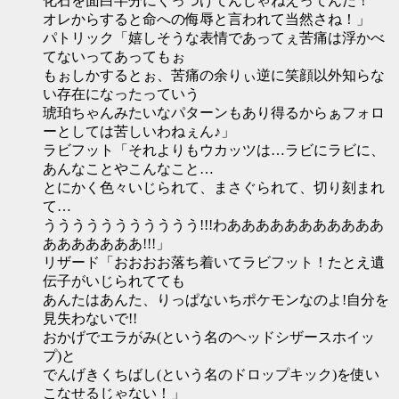
化石を面白半分にくっつけてんじゃねえってんだ！
オレからすると命への侮辱と言われて当然さね！」
パトリック「嬉しそうな表情であってぇ苦痛は浮かべ
てないってあってもぉ
もぉしかするとぉ、苦痛の余りぃ逆に笑顔以外知らな
い存在になったっていう
琥珀ちゃんみたいなパターンもあり得るからぁフォロ
ーとしては苦しいわねぇん♪」
ラビフット「それよりもウカッツは…ラビにラビに、
あんなことやこんなこと…
とにかく色々いじられて、まさぐられて、切り刻まれ
て…
ううううううううううう!!!わあああああああああああ
あああああああ!!!」
リザード「おおおお落ち着いてラビフット！たとえ遺
伝子がいじられてても
あんたはあんた、りっぱないちポケモンなのよ!自分を
見失わないで!!
おかげでエラがみ(という名のヘッドシザースホイッ
プ)と
でんげきくちばし(という名のドロップキック)を使い
こなせるじゃない！」