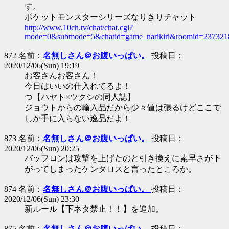
す。
ポケットモンスターシリーズなりきりチャット
http://www.10ch.tv/chat/chat.cgi?
mode=0&submode=5&chatid=game_narikiri&roomid=237321
872 名前：
名無しさん＠お腹いっぱい。
投稿日：
2020/12/06(Sun) 19:19
お客さんお客さん！
今日はいいの仕入れてるよ！
つ【ハヤト×ツクシの同人誌】
ジョウトからの輸入品だから少々値は張るけどここで
しか手に入らない逸品だよ！
873 名前：
名無しさん＠お腹いっぱい。
投稿日：
2020/12/06(Sun) 20:25
バッフロンは攻撃を上げたのと引き換えに素早さが下
がってしまったケンタロスと言ったところか。
874 名前：
名無しさん＠お腹いっぱい。
投稿日：
2020/12/06(Sun) 23:30
新ルール【下ネタ禁止！！】を追加。
875 名前：
名無しさん＠お腹いっぱい。
投稿日：