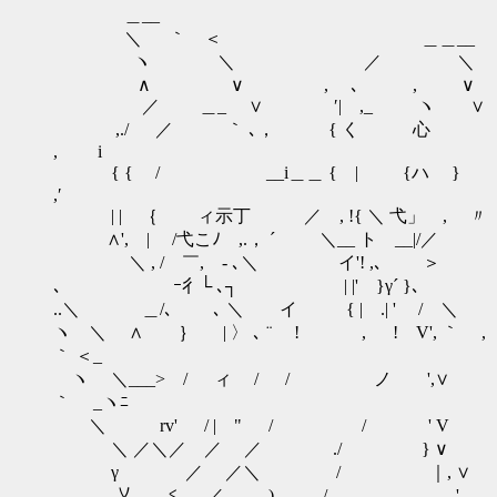
＿__
＼ ｀ ＜ ＿＿__
ヽ ＼ ／ ＼
∧ ∨ , ､ , ∨
／ ＿_ ∨ ′| ,_ ヽ ∨
,./ ／ ｀ ､， { く 心
, i
{ { / __i＿＿ { |ゝ {ハ }
,′
| | ｛ ィ示丁 ／ , !{ ＼ 弋」 , 〃
∧', | /弋こﾉ ,.， ´ ＼__ ト __|/／
＼ , / ￣, - ､＼ イ'! ,､ ＞
､ ｰ彳└ ､┐ | |' }γ´ }､
..＼ ＿/､ ､ ＼ イ { | .| ' / ＼
ヽ ＼ ∧ ｝ | 〉 ､ ¨ ! , ! V', ｀ ,
｀ ＜_
ヽ ＼___> / ィ / / ゝノ ',∨
｀ _ヽﾆ
＼ rv' / | " / / ' V
＼ ／＼／ ／ ／ ./ } ∨
γ ／ ／＼ / ｜, ∨
乂 ≦＿_／ ) / , ' ,