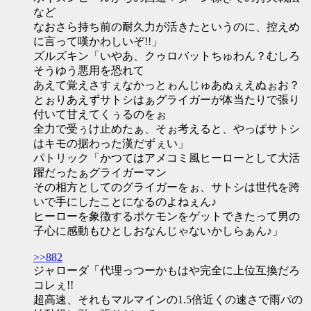
など
なおさら持ち前の耐久力が活きたというのに、控えめ
に言って嘆かわしいぞ!!」
ズルズキン「いやあ、クゥロバットちゅわん？むしろ
そうゆう悪用を恐れて
あえて覚えさすぇなかっとゎんじゅあぬぇえぬぉお？
とぉりあえずサトシはぁグライガーが体当たりで張り
付いて甘えてくぅるのをぉ
全力で受ぅけ止めたぁ、そぉ考えると、やっぱサトシ
はキモの据わった漢だずぇい」
パトリック「かつてはアメコミ風ヒーローとして大活
躍だったぁグライガーマン
その相方としてのグライガーをぉ、サトシは世代を跨
いで手にしたことになるのよねぇん♪
ヒーローを象徴するポケモンをゲットできたって男の
子心に感動もひとしおなんじゃないかしらぁん♪」
>>882
ジャローダ「代理っつーかもはや完全に上位互換だろ
コレぇ!!
超高速、それもマルマインの1.5倍近くの速さで雨パの