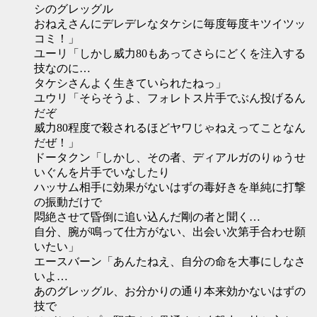
シのグレッグル
おねえさんにデレデレなタケシに毎度毎度キツイツッ
コミ！」
ユーリ「しかし威力80もあってさらにどくを注入する
技なのに…
タケシさんよく生きていられたねっ」
ユウリ「そらそうよ、フォレトス片手でぶん投げるん
だぞ
威力80程度で殺されるほどヤワじゃねえってことなん
だぜ！」
ドータクン「しかし、その者、ディアルガのりゅうせ
いぐんを片手でいなしたり
ハッサム相手に効果がないはずの毒好きを単純に打撃
の振動だけで
悶絶させて昏倒に追い込んだ剛の者と聞く…
自分、腕が鳴って仕方がない、出会い次第手合わせ願
いたい」
エースバーン「あんたねえ、自分の命を大事にしなさ
いよ…
あのグレッグル、お分かりの通り本来効かないはずの
技で