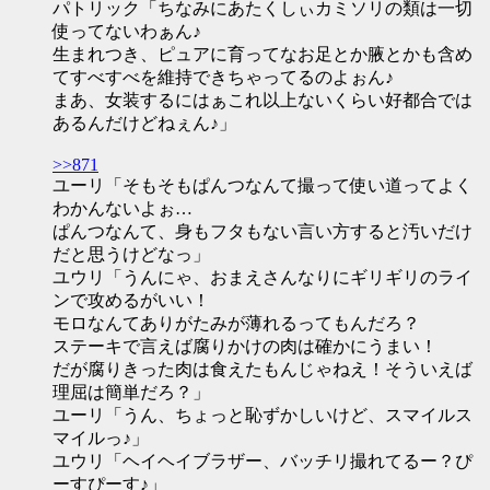
パトリック「ちなみにあたくしぃカミソリの類は一切
使ってないわぁん♪
生まれつき、ピュアに育ってなお足とか腋とかも含め
てすべすべを維持できちゃってるのよぉん♪
まあ、女装するにはぁこれ以上ないくらい好都合では
あるんだけどねぇん♪」
>>871
ユーリ「そもそもぱんつなんて撮って使い道ってよく
わかんないよぉ…
ぱんつなんて、身もフタもない言い方すると汚いだけ
だと思うけどなっ」
ユウリ「うんにゃ、おまえさんなりにギリギリのライ
ンで攻めるがいい！
モロなんてありがたみが薄れるってもんだろ？
ステーキで言えば腐りかけの肉は確かにうまい！
だが腐りきった肉は食えたもんじゃねえ！そういえば
理屈は簡単だろ？」
ユーリ「うん、ちょっと恥ずかしいけど、スマイルス
マイルっ♪」
ユウリ「ヘイヘイブラザー、バッチリ撮れてるー？ぴ
ーすぴーす♪」