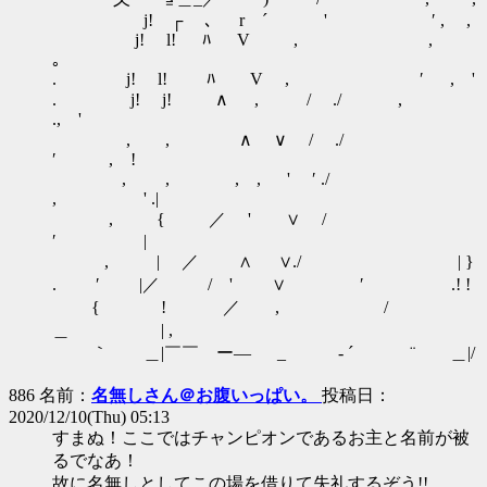
j! ┌ ､ r ´ ' ′ , ,
j! l! ﾊ V , ,
｡
. j! l! ﾊ V , ′ , '
. j! j! ∧ , / ./ ,
., '
, , ∧ ∨ / ./
′ , !
, , , , ' ′ ./
, ' .|
, { ／ ' ∨ /
′ |
, | ／ ∧ ∨./ | }
. ′ |／ / ' ∨ ′ .! !
{ ! ／ , ゝ /
＿ | ,
｀ ＿|￣￣ ー― ゝ _ ゝ‐ ´ ¨ ＿|/
886 名前：
名無しさん＠お腹いっぱい。
投稿日：
2020/12/10(Thu) 05:13
すまぬ！ここではチャンピオンであるお主と名前が被
るでなあ！
故に名無しとしてこの場を借りて失礼するぞう!!