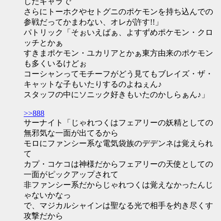
したキャラで
さらにトーホクやセトグニのポケモンを持ち込んでの
参戦だってかまわない、オレが許す!!」
パトリック「そぉいえばぁ、よすずめポケモン・クロ
ッチとかぁ
すきまポケモン・ユカリアとかぁ東方由来のポケモン
も多くいるけどぉ
コーシャンってモチーフがどう見てもブレイズ・ザ・
キャットな子もいたりするのよねぇん♪
スタッフの中にソニック好きもいたのかしらぁん♪」
>>888
サーナイト「じゃれつくはフェアリーの妖精としての
無邪気な一面が出てるから
モロにファンシー系な電気袋族のデデンネは覚えられ
て
カプ・コケコは神様だからフェアリーの天使としての
一面がピックアップされて
非ファンシー系だからじゃれつくは覚えなかったんじ
ゃないかなっ
で、マジカルシャインは聖なる光で相手を灼き尽くす
攻撃だから