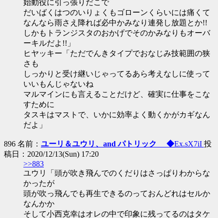
始動役に引っ張りだこで
だいばくはつのいりょくもゴローンくらいには痛くて
なんなら雨さえ降れば必中かみなり連発し放題とか!!
しかもトランジスタのおかげでそのかみなりもオーバ
ーキルだよ!!」
ヒヤッキー「ただでんきタイプでおなじみ技範囲の狭
さも
しっかりと受け継いじゃってるあら考えなしに使って
いいもんじゃないね
マルマインにも言えることだけど、確実に仕事をこな
すために
タスキはマストで、いかに効率よく動くかがカギなん
だよ」
896 名前：
ユーリ＆ユウリ、and パトリック ◆
Ex.sX7iI
投
稿日：2020/12/13(Sun) 17:20
>>883
ユウリ「頭が吹き飛んでのくだりはさっぱりわからな
かったが
頭が吹っ飛んでも再生できるのっておんどれはセルか
なんかか
そして小西克幸はオレの中で印象に残ってるのはタケ