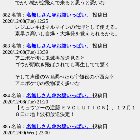
でかい蠍が空飛んで来ると思うと恐いな
882 名前：
名無しさん＠お腹いっぱい。
投稿日：
2020/12/08(Tue) 12:25
レジエレキはマルマインの代理として使える。
素早さ高いし自爆・大爆発を覚えられるから。
883 名前：
名無しさん＠お腹いっぱい。
投稿日：
2020/12/08(Tue) 13:39
アニポケ後に鬼滅再放送見ると
ゴウが頭吹き飛ばされても再生してて驚く
そして声優のWiki調べたら宇髄役の小西克幸
アニポケでの役物凄く多いな
884 名前：
名無しさん＠お腹いっぱい。
投稿日：
2020/12/08(Tue) 21:20
【ミュウツーの逆襲 ＥＶＯＬＵＴＩＯＮ】、１２月１
８日に地上波初放送決定！
885 名前：
名無しさん＠お腹いっぱい。
投稿日：
2020/12/09(Wed) 23:00