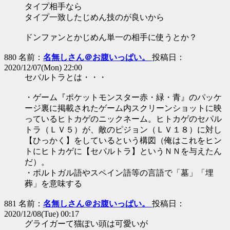
タイプ相手なら
タイプ一致したじめん技のが良いから
ドンファンとかじめん単一の相手に使うとか？
880 名前：
名無しさん＠お腹いっぱい。
投稿日：
2020/12/07(Mon) 22:00
セパルトラとは・・・
・ゲーム『ポケットモンスター赤・緑・青』のパッケ
ージ裏に掲載されたゲーム内スクリーンショットに映
っているヒトカゲのニックネーム。ヒトカゲのセパル
トラ（ＬＶ５）が、敵のピジョン（ＬＶ１８）に対し
【ひっかく】をしているという構図（俺はこれをヒン
トにヒトカゲに【セパルトラ】というＮＮを与えたん
だ）。
・ポルトガル語やスペイン語等の言語で「墓」「埋
葬」を意味する
881 名前：
名無しさん＠お腹いっぱい。
投稿日：
2020/12/08(Tue) 00:17
グライガーて猫ぽい頭は可愛いが