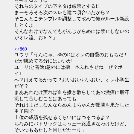
それらのタイプの下ネタは厳禁とする!!
まーそろそろ次のスレも建つ頃合いだから？
そこんとこテンプレを調整して改めて俺がルール新設
しとくよ
そんなわけでなんでもがんじがらめには禁止しないの
がオレ流、おｋ？」
>>869
ユウリ「うんにゃ、86のDはオレの自慢のおもちだ！
だが眺めてる分にはいいが
ユーリ(と善逸)意外には指一本ふれさせねーぜ？ボー
イ♪
へ？はえてるかって？おいおいおいおい、オレ小学生
だぞ？
まああれだけ実れば血を撒き散らしてあの激痛に脂汗
流して苦しむことはあっても
それはまだ…なんならめんまちゃんが優勝を果たした
甲子園で
上位の成績を残せるくらいにはつるつるよ？
ちなみにパトリックはもう三十路過ぎなわけだけど、
そいつもあたしと同じだたーり」