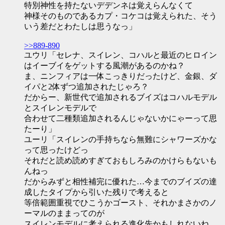
特別神性を持たないデデンネは覚えらんなくて
神様そのものであるカプ・コケコは覚えられた、そう
いう差だとわたしは思うなっ」
>>889-890
ユウリ「セレナ、スイレン、コハルと最近のヒロイン
はイーブイをゲットする風潮があるのかね？
ま、ニンフィアは一体こっきりだったけど、金銀、ダ
イパと2体ずつ追加されたじゃろ？
だからー、新世代で追加されるブイズはコハルモデル
とスイレンモデルで
合わせて二種類追加されるんじゃないかにゃーって思
たーり」
ユーリ「スイレンの手持ちなら無難にシャワーズかな
って思ったけどっ
それだと読め読めすぎておもしろみのかけらもないも
んねっ
だからみずと相性補完に優れた…今までのブイズの達
成したタイプから引いた残りで考えると
等倍範囲重視でひこうかゴースト、それかまさかのノ
ーマルのままってのが
スイレンモデルに考えられる進化先かもしれないね