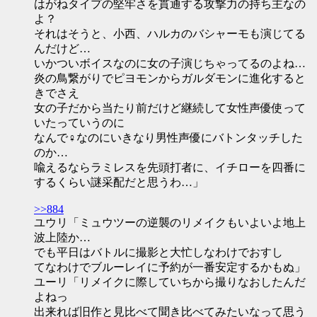
はがねタイプの堅牢さを貫通する攻撃力の持ち主なの
よ？
それはそうと、小西、ハルカのバシャーモも演じてる
んだけど…
いかついボイスなのに女の子演じちゃってるのよね…
炎の鳥繋がりでピヨモンからガルダモンに進化すると
きでさえ
女の子だから当たり前だけど継続して女性声優使って
いたっていうのに
なんで♀なのにいきなり男性声優にバトンタッチした
のか…
喩えるならラミレスを先頭打者に、イチローを四番に
するくらい謎采配だと思うわ…」
>>884
ユウリ「ミュウツーの逆襲のリメイクもいよいよ地上
波上陸か…
でも平日はバトルに撮影と大忙しなわけでおすし
てなわけでブルーレイに予約が一番安定するかもぬ」
ユーリ「リメイクに際していちから撮りなおしたんだ
よねっ
出来れば旧作と見比べて聞き比べてみたいなって思う