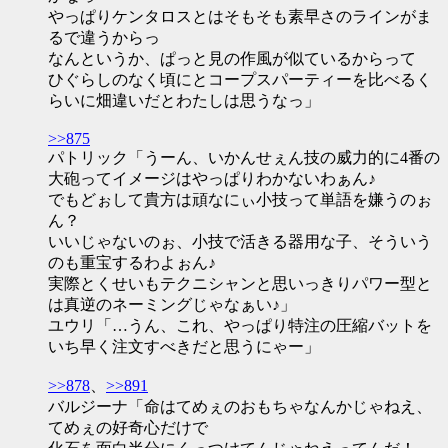
やっぱりケンタロスとはそもそも素早さのラインがま
るで違うからっ
なんというか、ぱっと見の作風が似ているからって
ひぐらしのなく頃にとコープスパーティーを比べるく
らいに畑違いだとわたしは思うなっ」
>>875
パトリック「うーん、いかんせぇん技の威力的に4番の
大砲ってイメージはやっぱりわかないわぁん♪
でもどぉして貴方は頑なにぃ小技って単語を嫌うのぉ
ん？
いいじゃないのぉ、小技で活きる器用な子、そういう
のも重宝するわよぉん♪
実際とくせいもテクニシャンと思いっきりパワー型と
は真逆のネーミングじゃなぁい♪」
ユウリ「…うん、これ、やっぱり特注の圧縮バットを
いち早く注文すべきだと思うにゃー」
>>878
、
>>891
バルジーナ「命はてめぇのおもちゃなんかじゃねえ、
てめぇの好奇心だけで