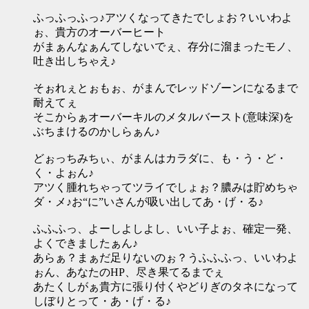
ふっふっふっ♪アツくなってきたでしょお？いいわよ
ぉ、貴方のオーバーヒート
がまぁんなぁんてしないでぇ、存分に溜まったモノ、
吐き出しちゃえ♪
そぉれぇとぉもぉ、がまんでレッドゾーンになるまで
耐えてぇ
そこからぁオーバーキルのメタルバースト(意味深)を
ぶちまけるのかしらぁん♪
どぉっちみちぃ、がまんはカラダに、も・う・ど・
く・よぉん♪
アツく腫れちゃってツライでしょぉ？膿みは貯めちゃ
ダ・メ♪お“に”いさんが吸い出してあ・げ・る♪
ふふふっ、よーしよしよし、いい子よぉ、確定一発、
よくできましたぁん♪
あらぁ？まぁだ足りないのぉ？うふふふっ、いいわよ
ぉん、あなたのHP、尽き果てるまでぇ
あたくしがぁ貴方に張り付くやどりぎのタネになって
しぼりとって・あ・げ・る♪