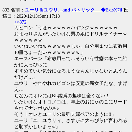
893 名前：
ユーリ＆ユウリ、and パトリック ◆
Ex.sX7iI
投
稿日：2020/12/13(Sun) 17:18
>>872
カビゴン「うほｗｗｗｗｗハヤツクｗｗｗｗｗｗ
おまわりさんがいたいけな男の娘にドリルライナーｗ
ｗｗｗｗｗｗ
いいねいいねｗｗｗｗｗｗじゃ、自分用１つに布教用
10冊ちょーだいｗｗｗｗｗｗｗ」
エースバーン「布教用って…そういう性癖の本って誰
かに大っぴらに
すすめていい気分になるようなもんじゃないと思うん
だけど…」
ユウリ「やれやれカビゴンは安定の腐女子だな、すげ
え…
ちなみにオレにはBL鑑賞の趣味は全くない！
いたいけなオトコノコは、年上のおにゃのこにリード
されてナンボなのさ♪
そう！オレとユーリの最強夫婦ペアのように!!」
ユーリ「ユ、ユウリィ、さすがに大っぴらに言われる
と恥ずかしいよっ///」