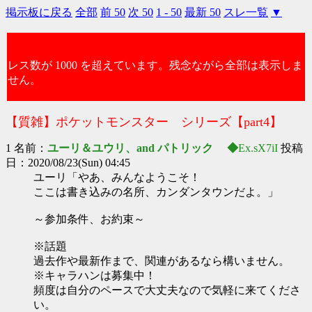
掲示板に戻る
全部
前 50
次 50
1 - 50
最新 50
スレ一覧
▼
レス数が 1000 を超えています。残念ながら全部は表示しま
せん。
【質雑】ポケットモンスター シリーズ【part4】
1 名前：
ユーリ＆ユウリ、and パトリック ◆
Ex.sX7iI
投稿
日：2020/08/23(Sun) 04:45
ユーリ「やあ、みんなようこそ！
ここは書き込みの名所、カンダンタウンだよ。」
～参加条件、お約束～
※話題
過去作や最新作まで、関連があるなら構いません。
※キャラハンは募集中！
頻度は自分のペースで大丈夫なので気軽に来てくださ
い。