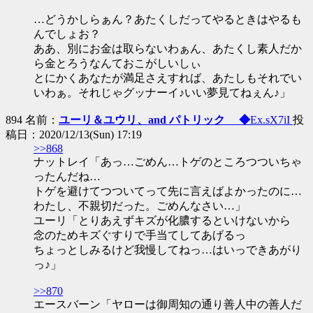
…どうかしらぁん？あたくしだってやるときはやるも
んでしょお？
ああ、別にお金は取らないわぁん、あたくし素人だか
ら金とろうなんておこがしいしぃ
とにかくあなたが満足さえすれば、あたしもそれでい
いわぁ。それじゃグッナーイ♪いい夢見てねぇん♪」
894 名前：
ユーリ＆ユウリ、and パトリック ◆
Ex.sX7iI
投
稿日：2020/12/13(Sun) 17:19
>>868
ナットレイ「あっ…ごめん…トゲのところつついちゃ
ったんだね…
トゲを避けてつついてって先に言えばよかったのに…
わたし、不親切だった。ごめんなさい…」
ユーリ「とりあえずキズが化膿するといけないから
念のためキズぐすりで手当てしてあげるっ
ちょっとしみるけど我慢してねっ…はいっできあがり
っ♪」
>>870
エースバーン「ヤローは御周知の通り善人中の善人だ