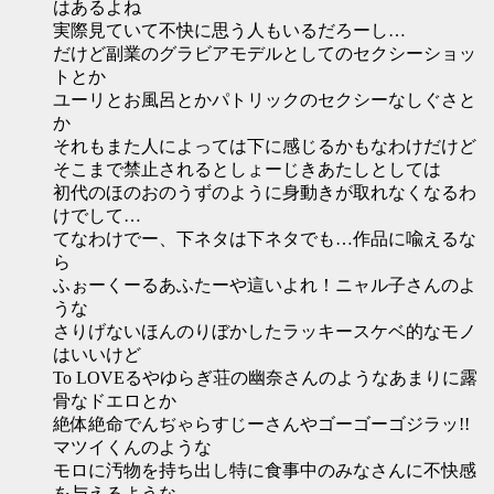
はあるよね
実際見ていて不快に思う人もいるだろーし…
だけど副業のグラビアモデルとしてのセクシーショッ
トとか
ユーリとお風呂とかパトリックのセクシーなしぐさと
か
それもまた人によっては下に感じるかもなわけだけど
そこまで禁止されるとしょーじきあたしとしては
初代のほのおのうずのように身動きが取れなくなるわ
けでして…
てなわけでー、下ネタは下ネタでも…作品に喩えるな
ら
ふぉーくーるあふたーや這いよれ！ニャル子さんのよ
うな
さりげないほんのりぼかしたラッキースケベ的なモノ
はいいけど
To LOVEるやゆらぎ荘の幽奈さんのようなあまりに露
骨なドエロとか
絶体絶命でんぢゃらすじーさんやゴーゴーゴジラッ!!
マツイくんのような
モロに汚物を持ち出し特に食事中のみなさんに不快感
を与えるような