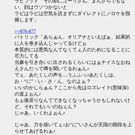
ラビフット「その割にユーリさん、まんざらでもな
い、顔はウソつかないと
ラビはラビは空気を読まずにダイレクトにノロケを指
摘します」
>>876-877
パトリック「あらぁん、オリアナといえばぁ、結果的
に人を巻き込んじゃってるけどぉ
本質的には悪気なんてなくてぇ人のためになることに
尽力してる
当麻を引き合いに出されるくらいにはぁナイスなおね
えさんだって噂を聞いてるわぁん♪
でぇ、あたくしの声を…うふふっ♪あたくしは、
お・“に”・い・さ・ん、なのよぉ？
いいのかしらぁん？ここから先はロズレイド(意味深)
の道よぉん♪
もぉ後戻りなんてできなくなっちゃうかもしれないけ
ど、それでもいいのねぇん？
じゃあ、いくわよぉん♪
じゃあ、力を抜いてぇ♪お“に”いさんが天国の階段を上
らせてあげるわぁ♪