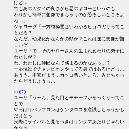
けど…
でもあのガタイの良さから悪のヤローというのも
わりかし簡単に想像できちゃうのが恐ろしいところよ
ね…」
ジャローダ「一方純粋悪はいわゆるヒョロガリってこ
とだろ？
なんだ、幼児化かなんかの類か？これは逆に想像が難
しいぞ！」
ユーリ「で、そのヤローさんの生まれ変わりの弟子に
わたしが!?
わ、わたしに師匠なんて務まるのかなあっ…？
一応現役でチャンピオンやってる身ではあるけどっ…
あうう、不安だよう…カッコ悪いところ、みせちゃっ
たらどうしようっ…」
>>873
ユーリ「うーん、見た目とモチーフがそっくりってこ
とで
やっぱりバッフロンはケンタロスを意識しちゃうかも
だけどっ
実際にライバルと見るべきはリングマあたりじゃない
かなっ