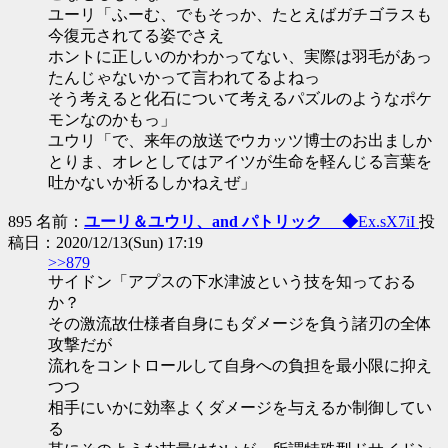
ユーリ「ふーむ、でもそっか、たとえばガチゴラスも
今復元されてる姿でさえ
ホントに正しいのかわかってない、実際は羽毛があっ
たんじゃないかって言われてるよねっ
そう考えると化石について考えるパズルのようなポケ
モンなのかもっ」
ユウリ「で、来年の放送でウカッツ博士のお出ましか
とりま、オレとしてはアイツが生命を軽んじる言葉を
吐かないか祈るしかねえぜ」
895 名前：
ユーリ＆ユウリ、and パトリック ◆
Ex.sX7iI
投
稿日：2020/12/13(Sun) 17:19
>>879
サイドン「アプスの下水津波という技を知っておる
か？
その激流故仕様者自身にもダメージを負う諸刃の全体
攻撃だが
流れをコントロールして自身への負担を最小限に抑え
つつ
相手にいかに効率よくダメージを与えるか制御してい
る