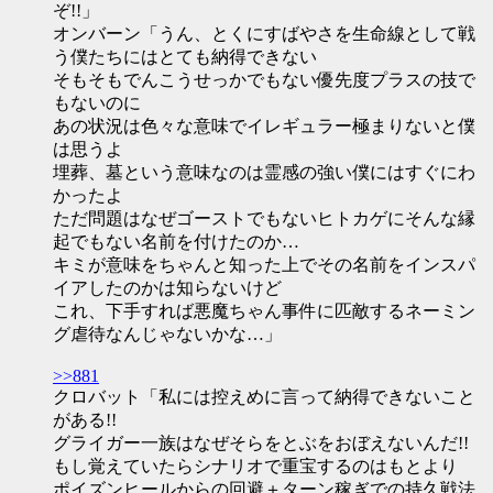
ぞ!!」
オンバーン「うん、とくにすばやさを生命線として戦
う僕たちにはとても納得できない
そもそもでんこうせっかでもない優先度プラスの技で
もないのに
あの状況は色々な意味でイレギュラー極まりないと僕
は思うよ
埋葬、墓という意味なのは霊感の強い僕にはすぐにわ
かったよ
ただ問題はなぜゴーストでもないヒトカゲにそんな縁
起でもない名前を付けたのか…
キミが意味をちゃんと知った上でその名前をインスパ
イアしたのかは知らないけど
これ、下手すれば悪魔ちゃん事件に匹敵するネーミン
グ虐待なんじゃないかな…」
>>881
クロバット「私には控えめに言って納得できないこと
がある!!
グライガー一族はなぜそらをとぶをおぼえないんだ!!
もし覚えていたらシナリオで重宝するのはもとより
ポイズンヒールからの回避＋ターン稼ぎでの持久戦法