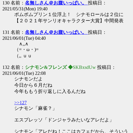
130 名前：
名無しさん＠お腹いっぱい。
投稿日：
2021/05/31(Mon) 19:40
ポムポムプリン１位浮上！ シナモロールは２位に
【２０２１年サンリオキャラクター大賞】中間発表
131 名前：
名無しさん＠お腹いっぱい。
投稿日：
2021/06/01(Tue) 04:40
∧,,∧
（=・ω・)=
（,, ｕｕ
132 名前：
シナモン&フレンズ ◆
SKBxsdUw
投稿日：
2021/06/01(Tue) 22:08
シナモンだよ
今日から６月だね
今年ももう折り返しに入るんだね
>>127
シナモン「麻雀？」
エスプレッソ「ドンジャラみたいなアレだよ」
シナモン「アレだね！ここはカフェだから、そういう