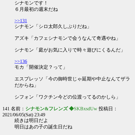
シナモンです！
６月最初の週末だね
>>131
シナモン「シロ太郎久しぶりだね」
アズキ「カフェシナモンで会うなんて奇遇やね」
シナモン「庭がお気に入りで時々遊びにくるんだ」
>>136
モカ「開催決定？って」
エスプレッソ「今の御時世じゃ延期や中止なんてザラ
だからね」
シフォン「ワクチン今どの位渡ってるのかしら」
141 名前：
シナモン&フレンズ ◆
SKBxsdUw
投稿日：
2021/06/05(Sat) 23:49
続きは明日だよ
明日はあの子の誕生日だね