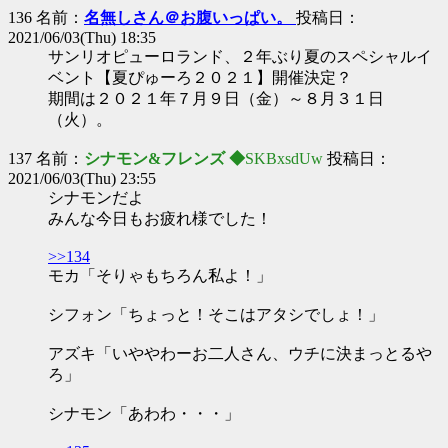
136 名前：
名無しさん＠お腹いっぱい。
投稿日：
2021/06/03(Thu) 18:35
サンリオピューロランド、２年ぶり夏のスペシャルイ
ベント【夏ぴゅーろ２０２１】開催決定？
期間は２０２１年７月９日（金）～８月３１日
（火）。
137 名前：
シナモン&フレンズ ◆
SKBxsdUw
投稿日：
2021/06/03(Thu) 23:55
シナモンだよ
みんな今日もお疲れ様でした！
>>134
モカ「そりゃもちろん私よ！」
シフォン「ちょっと！そこはアタシでしょ！」
アズキ「いややわーお二人さん、ウチに決まっとるや
ろ」
シナモン「あわわ・・・」