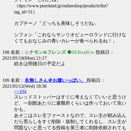
（ttps://www.puroland.jp/onlineshop/products/list?
tag_id=51）
カプチーノ「どっちも美味しそうだね」
シフォン「これならサンリオピューロランドに行けな
くてもおなじみの青いカレーが食べられるね！」
108 名前：
シナモン&フレンズ ◆
SKBxsdUw
投稿日：
2021/05/10(Mon) 21:17
続きは明後日の予定だよ
109 名前：
名無しさん＠お腹いっぱい。
投稿日：
2021/05/12(Wed) 18:38
>>104
スレッドストッパーはすぐに考えなくていいと思うけ
ど、一刻館あたりに避難所くらいは作っておいて良い
かも。
あそこはスレ主ファーストなので、スレ主が頼み込ん
だら荒らしをすぐ削除・規制してくれるし、スレ主が
問題ないと思ってる投稿を第三者に削除依頼されても