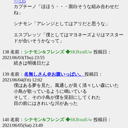
>>135
カプチーノ「ほほう・・・面白そうな組み合わせだ
ね」
シナモン「アレンジとしてはアリだと思うな」
エスプレッソ「僕としてはマヨネーズよりはマスター
ドが合いそうかなって」
138 名前：
シナモン&フレンズ ◆
SKBxsdUw
投稿日：
2021/06/03(Thu) 23:55
続きは明後日だよ
139 名前：
名無しさん＠お腹いっぱい。
投稿日：
2021/06/04(Fri) 12:02
僕はある夢を見た。風通しが良く清々しい森にいた
小鳥が歌っているように鳴いている
そして、その小鳥が僕を笑顔にしてくれた
目の前にはきれいな川があった
140 名前：
シナモン&フレンズ ◆
SKBxsdUw
投稿日：
2021/06/05(Sat) 23:49