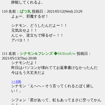
静観してくれるよ。
110 名前：
ばつ丸
投稿日：2021/05/12(Wed) 23:29
よぉー、邪魔するぜ！
シナモン、どうしたんだよー！！
元気出せよ！！
んじゃ、逆立ちで帰るぜ～！！
アバヨ！！
111 名前：
シナモン&フレンズ ◆
SKBxsdUw
投稿日：
2021/05/13(Thu) 20:08
シナモンだよ！
昨日はパソコンが壊れててお返事書けなかったんだ
今はもう大丈夫だよ
>>106
シナモン「えへへ～そう言ってくれるとぼく嬉し
い！」
シフォン「星があって、虹もあってまさに空ってかん
じ！」