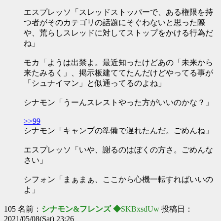
エスプレッソ「スレッドストッパーで、ある権限を持
つ者がそのカテゴリの話題にそぐわないと思った際
や、荒らしスレッドに対してストップをかける行為だ
ね」
モカ「ようは出禁よ。最近知ったけどあの「未来から
来たみるく」、掲示板建ててたんだけどやってる事が
「シュナイマン」と似通ってるのよね」
シナモン「うーんスレストやった方がいいのかな？」
>>99
シナモン「キャンプの準備で遅れたんだ。ごめんね」
エスプレッソ「いや、謝るのはぼくの方さ。ごめんな
さい」
シフォン「まぁまぁ、ここから心機一転すればいいの
よ」
105 名前：
シナモン&フレンズ ◆
SKBxsdUw
投稿日：
2021/05/08(Sat) 23:26