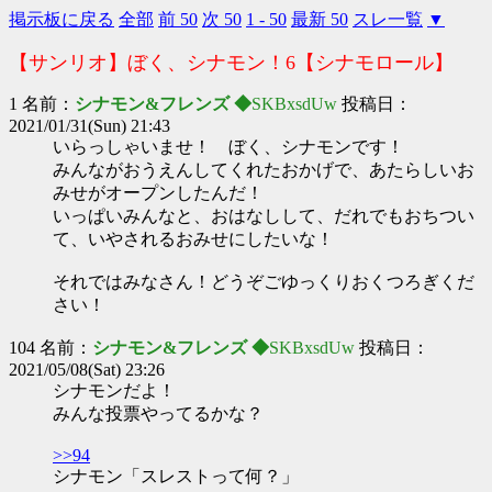
掲示板に戻る
全部
前 50
次 50
1 - 50
最新 50
スレ一覧
▼
【サンリオ】ぼく、シナモン！6【シナモロール】
1 名前：
シナモン&フレンズ ◆
SKBxsdUw
投稿日：
2021/01/31(Sun) 21:43
いらっしゃいませ！ ぼく、シナモンです！
みんながおうえんしてくれたおかげで、あたらしいお
みせがオープンしたんだ！
いっぱいみんなと、おはなしして、だれでもおちつい
て、いやされるおみせにしたいな！
それではみなさん！どうぞごゆっくりおくつろぎくだ
さい！
104 名前：
シナモン&フレンズ ◆
SKBxsdUw
投稿日：
2021/05/08(Sat) 23:26
シナモンだよ！
みんな投票やってるかな？
>>94
シナモン「スレストって何？」