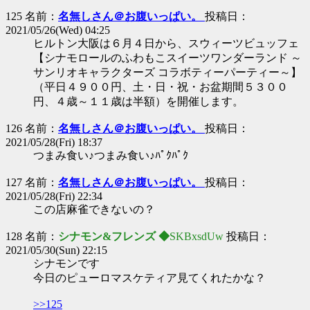
125 名前：
名無しさん＠お腹いっぱい。
投稿日：
2021/05/26(Wed) 04:25
ヒルトン大阪は６月４日から、スウィーツビュッフェ
【シナモロールのふわもこスイーツワンダーランド ～
サンリオキャラクターズ コラボティーパーティー～】
（平日４９００円、土・日・祝・お盆期間５３００
円、４歳～１１歳は半額）を開催します。
126 名前：
名無しさん＠お腹いっぱい。
投稿日：
2021/05/28(Fri) 18:37
つまみ食い♪つまみ食い♪ﾊﾟｸﾊﾟｸ
127 名前：
名無しさん＠お腹いっぱい。
投稿日：
2021/05/28(Fri) 22:34
この店麻雀できないの？
128 名前：
シナモン&フレンズ ◆
SKBxsdUw
投稿日：
2021/05/30(Sun) 22:15
シナモンです
今日のピューロマスケティア見てくれたかな？
>>125