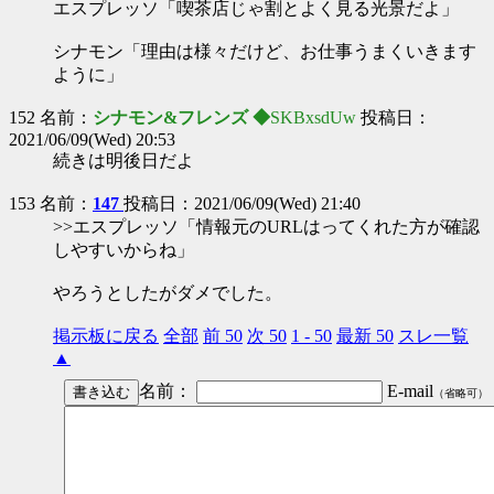
エスプレッソ「喫茶店じゃ割とよく見る光景だよ」
シナモン「理由は様々だけど、お仕事うまくいきます
ように」
152 名前：
シナモン&フレンズ ◆
SKBxsdUw
投稿日：
2021/06/09(Wed) 20:53
続きは明後日だよ
153 名前：
147
投稿日：2021/06/09(Wed) 21:40
>>エスプレッソ「情報元のURLはってくれた方が確認
しやすいからね」
やろうとしたがダメでした。
掲示板に戻る
全部
前 50
次 50
1 - 50
最新 50
スレ一覧
▲
名前：
E-mail
（省略可）