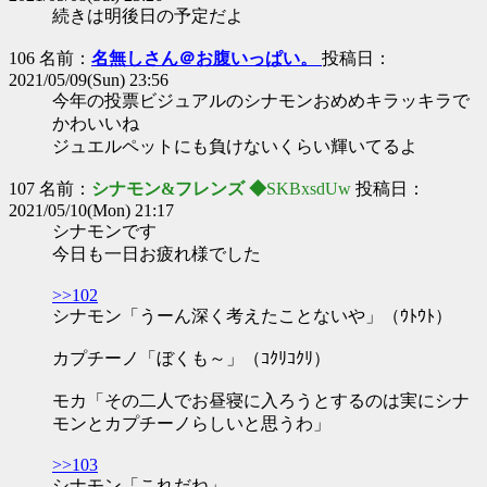
続きは明後日の予定だよ
106 名前：
名無しさん＠お腹いっぱい。
投稿日：
2021/05/09(Sun) 23:56
今年の投票ビジュアルのシナモンおめめキラッキラで
かわいいね
ジュエルペットにも負けないくらい輝いてるよ
107 名前：
シナモン&フレンズ ◆
SKBxsdUw
投稿日：
2021/05/10(Mon) 21:17
シナモンです
今日も一日お疲れ様でした
>>102
シナモン「うーん深く考えたことないや」（ｳﾄｳﾄ）
カプチーノ「ぼくも～」（ｺｸﾘｺｸﾘ）
モカ「その二人でお昼寝に入ろうとするのは実にシナ
モンとカプチーノらしいと思うわ」
>>103
シナモン「これだね」