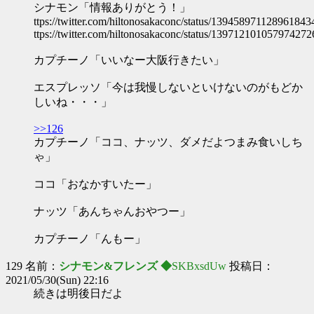
シナモン「情報ありがとう！」
ttps://twitter.com/hiltonosakaconc/status/139458971128961843
ttps://twitter.com/hiltonosakaconc/status/139712101057974272
カプチーノ「いいなー大阪行きたい」
エスプレッソ「今は我慢しないといけないのがもどか
しいね・・・」
>>126
カプチーノ「ココ、ナッツ、ダメだよつまみ食いしち
ゃ」
ココ「おなかすいたー」
ナッツ「あんちゃんおやつー」
カプチーノ「んもー」
129 名前：
シナモン&フレンズ ◆
SKBxsdUw
投稿日：
2021/05/30(Sun) 22:16
続きは明後日だよ