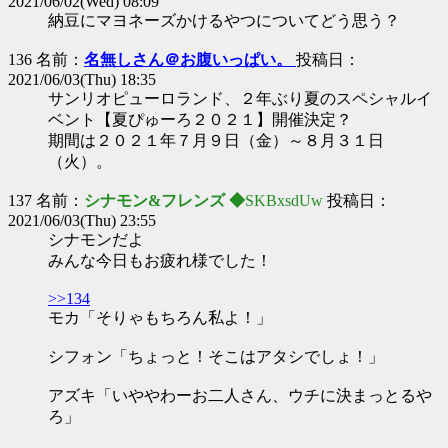
2021/06/02(Wed) 08:09
納豆にマヨネーズかけるやつについてどう思う？
136 名前：
名無しさん＠お腹いっぱい。
投稿日：
2021/06/03(Thu) 18:35
サンリオピューロランド、２年ぶり夏のスペシャルイ
ベント【夏ぴゅーろ２０２１】開催決定？
期間は２０２１年７月９日（金）～８月３１日
（火）。
137 名前：
シナモン&フレンズ ◆
SKBxsdUw
投稿日：
2021/06/03(Thu) 23:55
シナモンだよ
みんな今日もお疲れ様でした！
>>134
モカ「そりゃもちろん私よ！」
シフォン「ちょっと！そこはアタシでしょ！」
アズキ「いややわーお二人さん、ウチに決まっとるや
ろ」