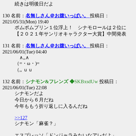
続きは明後日だよ
130 名前：
名無しさん＠お腹いっぱい。
投稿日：
2021/05/31(Mon) 19:40
ポムポムプリン１位浮上！ シナモロールは２位に
【２０２１年サンリオキャラクター大賞】中間発表
131 名前：
名無しさん＠お腹いっぱい。
投稿日：
2021/06/01(Tue) 04:40
∧,,∧
（=・ω・)=
（,, ｕｕ
132 名前：
シナモン&フレンズ ◆
SKBxsdUw
投稿日：
2021/06/01(Tue) 22:08
シナモンだよ
今日から６月だね
今年ももう折り返しに入るんだね
>>127
シナモン「麻雀？」
エスプレッソ「ドンジャラみたいなアレだよ」