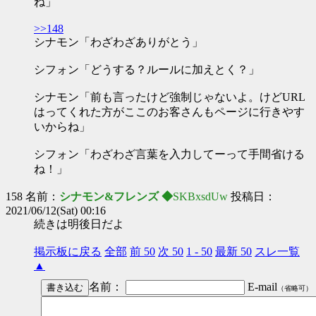
ね」
>>148
シナモン「わざわざありがとう」
シフォン「どうする？ルールに加えとく？」
シナモン「前も言ったけど強制じゃないよ。けどURL
はってくれた方がここのお客さんもページに行きやす
いからね」
シフォン「わざわざ言葉を入力してーって手間省ける
ね！」
158 名前：
シナモン&フレンズ ◆
SKBxsdUw
投稿日：
2021/06/12(Sat) 00:16
続きは明後日だよ
掲示板に戻る
全部
前 50
次 50
1 - 50
最新 50
スレ一覧
▲
名前：
E-mail
（省略可）