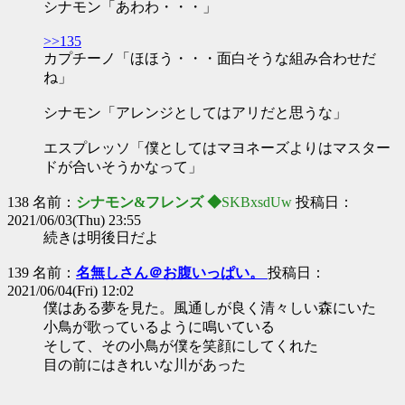
シナモン「あわわ・・・」
>>135
カプチーノ「ほほう・・・面白そうな組み合わせだ
ね」
シナモン「アレンジとしてはアリだと思うな」
エスプレッソ「僕としてはマヨネーズよりはマスター
ドが合いそうかなって」
138 名前：
シナモン&フレンズ ◆
SKBxsdUw
投稿日：
2021/06/03(Thu) 23:55
続きは明後日だよ
139 名前：
名無しさん＠お腹いっぱい。
投稿日：
2021/06/04(Fri) 12:02
僕はある夢を見た。風通しが良く清々しい森にいた
小鳥が歌っているように鳴いている
そして、その小鳥が僕を笑顔にしてくれた
目の前にはきれいな川があった