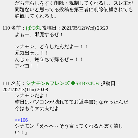
だら荒らしをすぐ削除・規制してくれるし、スレ主が
問題ないと思ってる投稿を第三者に削除依頼されても
静観してくれるよ。
110 名前：
ばつ丸
投稿日：2021/05/12(Wed) 23:29
よぉー、邪魔するぜ！
シナモン、どうしたんだよー！！
元気出せよ！！
んじゃ、逆立ちで帰るぜ～！！
アバヨ！！
111 名前：
シナモン&フレンズ ◆
SKBxsdUw
投稿日：
2021/05/13(Thu) 20:08
シナモンだよ！
昨日はパソコンが壊れててお返事書けなかったんだ
今はもう大丈夫だよ
>>106
シナモン「えへへ～そう言ってくれるとぼく嬉し
い！」