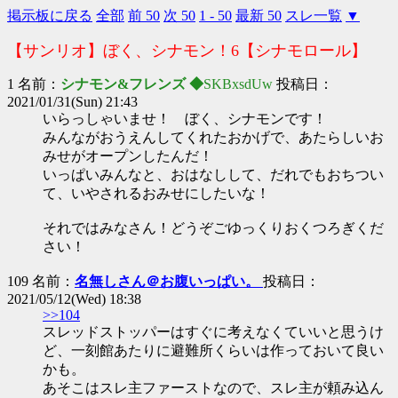
掲示板に戻る
全部
前 50
次 50
1 - 50
最新 50
スレ一覧
▼
【サンリオ】ぼく、シナモン！6【シナモロール】
1 名前：
シナモン&フレンズ ◆
SKBxsdUw
投稿日：
2021/01/31(Sun) 21:43
いらっしゃいませ！ ぼく、シナモンです！
みんながおうえんしてくれたおかげで、あたらしいお
みせがオープンしたんだ！
いっぱいみんなと、おはなしして、だれでもおちつい
て、いやされるおみせにしたいな！
それではみなさん！どうぞごゆっくりおくつろぎくだ
さい！
109 名前：
名無しさん＠お腹いっぱい。
投稿日：
2021/05/12(Wed) 18:38
>>104
スレッドストッパーはすぐに考えなくていいと思うけ
ど、一刻館あたりに避難所くらいは作っておいて良い
かも。
あそこはスレ主ファーストなので、スレ主が頼み込ん