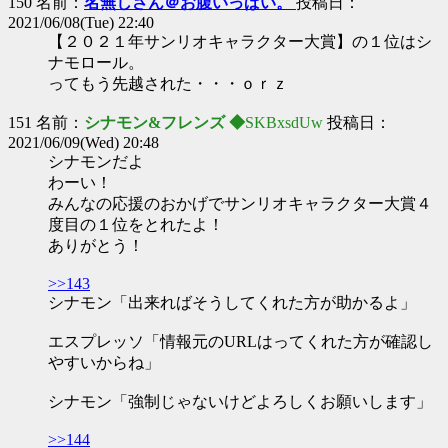
150 名前：
名無しさん＠お腹いっぱい。
投稿日：
2021/06/08(Tue) 22:40
【２０２１年サンリオキャラクター大賞】の１位はシ
ナモロール。
ってもう先越された・・・ｏｒｚ
151 名前：
シナモン&フレンズ ◆
SKBxsdUw
投稿日：
2021/06/09(Wed) 20:48
シナモンだよ
わーい！
みんなの応援のおかげでサンリオキャラクター大賞４
度目の１位をとれたよ！
ありがとう！
>>143
シナモン「出来ればそうしてくれた方が助かるよ」
エスプレッソ「情報元のURLはってくれた方が確認し
やすいからね」
シナモン「強制じゃないけどよろしくお願いします」
>>144