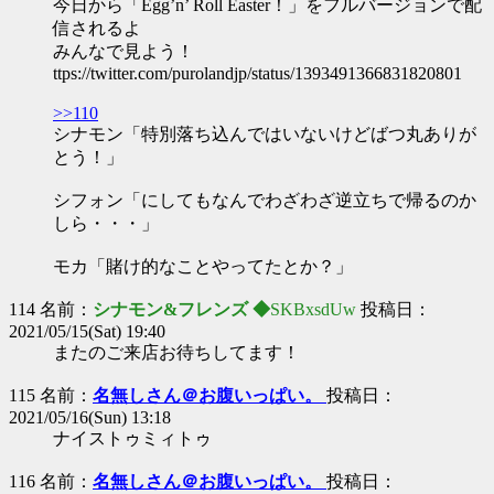
今日から「Egg’n’ Roll Easter！」をフルバージョンで配
信されるよ
みんなで見よう！
ttps://twitter.com/purolandjp/status/1393491366831820801
>>110
シナモン「特別落ち込んではいないけどばつ丸ありが
とう！」
シフォン「にしてもなんでわざわざ逆立ちで帰るのか
しら・・・」
モカ「賭け的なことやってたとか？」
114 名前：
シナモン&フレンズ ◆
SKBxsdUw
投稿日：
2021/05/15(Sat) 19:40
またのご来店お待ちしてます！
115 名前：
名無しさん＠お腹いっぱい。
投稿日：
2021/05/16(Sun) 13:18
ナイストゥミィトゥ
116 名前：
名無しさん＠お腹いっぱい。
投稿日：