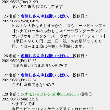
2021/05/25(Tue) 21:29
またのご来店お待ちしてます
125 名前：
名無しさん＠お腹いっぱい。
投稿日：
2021/05/26(Wed) 04:25
ヒルトン大阪は６月４日から、スウィーツビュッフェ
【シナモロールのふわもこスイーツワンダーランド ～
サンリオキャラクターズ コラボティーパーティー～】
（平日４９００円、土・日・祝・お盆期間５３００
円、４歳～１１歳は半額）を開催します。
126 名前：
名無しさん＠お腹いっぱい。
投稿日：
2021/05/28(Fri) 18:37
つまみ食い♪つまみ食い♪ﾊﾟｸﾊﾟｸ
127 名前：
名無しさん＠お腹いっぱい。
投稿日：
2021/05/28(Fri) 22:34
この店麻雀できないの？
128 名前：
シナモン&フレンズ ◆
SKBxsdUw
投稿日：
2021/05/30(Sun) 22:15
シナモンです
今日のピューロマスケティア見てくれたかな？