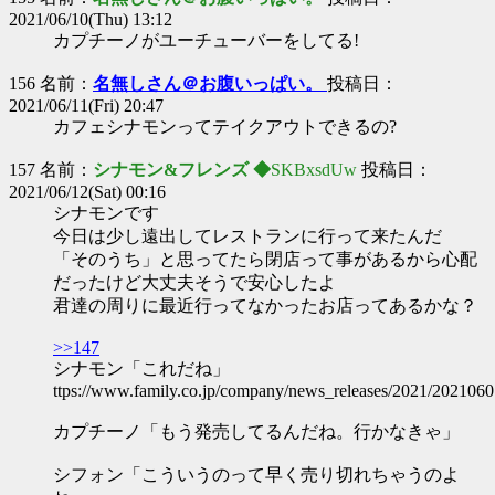
2021/06/10(Thu) 13:12
カプチーノがユーチューバーをしてる!
156 名前：
名無しさん＠お腹いっぱい。
投稿日：
2021/06/11(Fri) 20:47
カフェシナモンってテイクアウトできるの?
157 名前：
シナモン&フレンズ ◆
SKBxsdUw
投稿日：
2021/06/12(Sat) 00:16
シナモンです
今日は少し遠出してレストランに行って来たんだ
「そのうち」と思ってたら閉店って事があるから心配
だったけど大丈夫そうで安心したよ
君達の周りに最近行ってなかったお店ってあるかな？
>>147
シナモン「これだね」
ttps://www.family.co.jp/company/news_releases/2021/202106
カプチーノ「もう発売してるんだね。行かなきゃ」
シフォン「こういうのって早く売り切れちゃうのよ