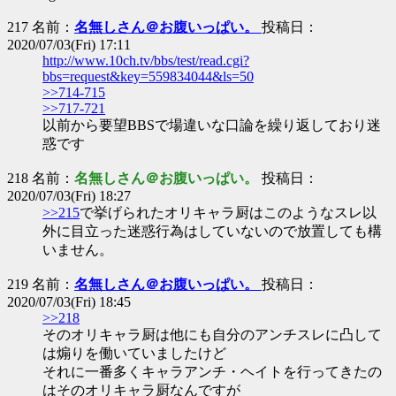
217 名前：
名無しさん＠お腹いっぱい。
投稿日：
2020/07/03(Fri) 17:11
http://www.10ch.tv/bbs/test/read.cgi?
bbs=request&key=559834044&ls=50
>>714-715
>>717-721
以前から要望BBSで場違いな口論を繰り返しており迷
惑です
218 名前：
名無しさん＠お腹いっぱい。
投稿日：
2020/07/03(Fri) 18:27
>>215
で挙げられたオリキャラ厨はこのようなスレ以
外に目立った迷惑行為はしていないので放置しても構
いません。
219 名前：
名無しさん＠お腹いっぱい。
投稿日：
2020/07/03(Fri) 18:45
>>218
そのオリキャラ厨は他にも自分のアンチスレに凸して
は煽りを働いていましたけど
それに一番多くキャラアンチ・ヘイトを行ってきたの
はそのオリキャラ厨なんですが