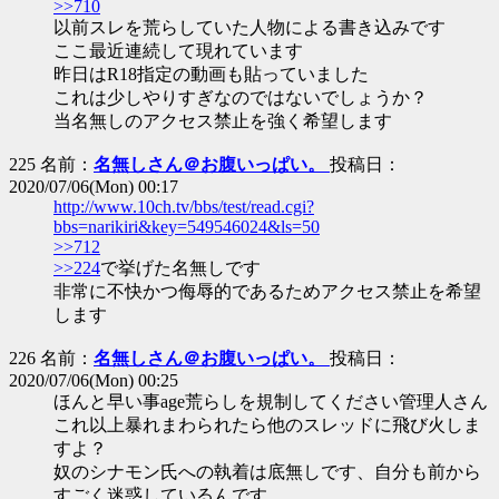
>>710
以前スレを荒らしていた人物による書き込みです
ここ最近連続して現れています
昨日はR18指定の動画も貼っていました
これは少しやりすぎなのではないでしょうか？
当名無しのアクセス禁止を強く希望します
225 名前：
名無しさん＠お腹いっぱい。
投稿日：
2020/07/06(Mon) 00:17
http://www.10ch.tv/bbs/test/read.cgi?
bbs=narikiri&key=549546024&ls=50
>>712
>>224
で挙げた名無しです
非常に不快かつ侮辱的であるためアクセス禁止を希望
します
226 名前：
名無しさん＠お腹いっぱい。
投稿日：
2020/07/06(Mon) 00:25
ほんと早い事age荒らしを規制してください管理人さん
これ以上暴れまわられたら他のスレッドに飛び火しま
すよ？
奴のシナモン氏への執着は底無しです、自分も前から
すごく迷惑しているんです