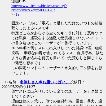
漫画BBS
http://www.10ch.tv/bbs/test/read.cgi?
bbs=comic&key=589991262
>>19
固定ハンドルに「零式」と足しただけのいつもの粘着
荒らしによるレスです
特定どころかあらゆる全てのキャラに対して蔑称つけ
ては罵倒・虐殺をする過激で悪質極まりないヘイトSS
の書き込みはこのユーザーが一番行っています。
2015年頃の倒すスレに出入りしていた誹謗中傷、連続
投稿、 卑猥な内容が含まれてるレス、自演行為、似た
ような書き込みを何度も書いていた荒らしと同じくら
い迷惑な存在です
この固定ハンドルのユーザーの永久的なアク禁をお願
いします。
195 名前：
名無しさん＠お腹いっぱい。
投稿日：
2020/05/22(Fri) 11:27
倒すスレに出入りしている全てのユーザーをアク禁に
してください
理由は他スレ荒し、他での迷惑行為、暴言、暴力、過