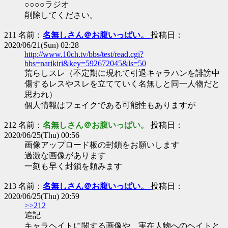
○○○○ラジオ
削除してください。
211 名前：
名無しさん＠お腹いっぱい。
投稿日：
2020/06/21(Sun) 02:28
http://www.10ch.tv/bbs/test/read.cgi?
bbs=narikiri&key=592672045&ls=50
荒らしスレ（不定期に現れて引退キャラハンを誹謗中
傷するレスやスレを立てていく名無しと同一人物だと
思われ）
個人情報はフェイクである可能性もありますが
212 名前：
名無しさん＠お腹いっぱい。
投稿日：
2020/06/25(Thu) 00:56
画像アップロード板の封鎖をお願いします
過激な画像があります
一刻も早く封鎖を頼みます
213 名前：
名無しさん＠お腹いっぱい。
投稿日：
2020/06/25(Thu) 20:59
>>212
追記
キャラヘイトに関する画像や、実在人物へのヘイトと