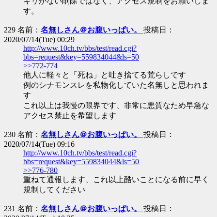
キリがない削除ではなく、アクセス規制をお願いしま
す。
229 名前：
名無しさん＠お腹いっぱい。
投稿日：
2020/07/14(Tue) 00:29
http://www.10ch.tv/bbs/test/read.cgi?
bbs=request&key=559834044&ls=50
>>772-774
他人に軽々と「死ね」と吐き捨てる荒らしです
例のシナモンスレを私物化していた名無しと思われま
す
これ以上は我慢の限界です、非常に悪質なため早急な
アクセス禁止を希望します
230 名前：
名無しさん＠お腹いっぱい。
投稿日：
2020/07/14(Tue) 09:16
http://www.10ch.tv/bbs/test/read.cgi?
bbs=request&key=559834044&ls=50
>>776-780
重ねて通報します、これ以上酷いことになる前に早く
規制してください
231 名前：
名無しさん＠お腹いっぱい。
投稿日：