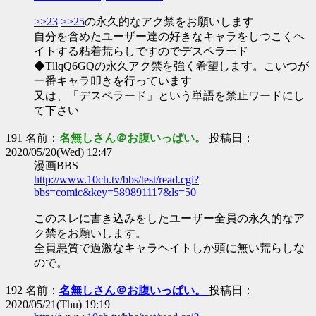
>>23
>>25
の永久的なアク禁をお願いします
自分を含めたユーザー達の好きなキャラをしつこくヘ
イトする粘着荒らしですのでデスペラード
◆TllqQ6GQの永久アク禁を強く希望します。こいつが
一番キャラ叩きを行っています
又は、「デスペラード」という単語を禁止ワードにし
て下さい
191 名前：
名無しさん＠お腹いっぱい。
投稿日：
2020/05/20(Wed) 12:47
漫画BBS
http://www.10ch.tv/bbs/test/read.cgi?
bbs=comic&key=589891117&ls=50
このスレに書き込みをしたユーザー全員の永久的なア
ク禁をお願いします。
全員悪質で過激なキャラヘイトしか頭に無い荒らしな
ので。
192 名前：
名無しさん＠お腹いっぱい。
投稿日：
2020/05/21(Thu) 19:19