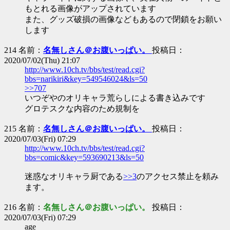
もとれる画像がアップされています
また、グッズ破損の画像などもあるので閉鎖をお願い
します
214 名前：
名無しさん＠お腹いっぱい。
投稿日：
2020/07/02(Thu) 21:07
http://www.10ch.tv/bbs/test/read.cgi?
bbs=narikiri&key=549546024&ls=50
>>707
いつぞやのオリキャラ荒らしによる書き込みです
グロテスクな内容のため規制を
215 名前：
名無しさん＠お腹いっぱい。
投稿日：
2020/07/03(Fri) 07:29
http://www.10ch.tv/bbs/test/read.cgi?
bbs=comic&key=593690213&ls=50
迷惑なオリキャラ厨である
>>3
のアクセス禁止を頼み
ます。
216 名前：
名無しさん＠お腹いっぱい。
投稿日：
2020/07/03(Fri) 07:29
age