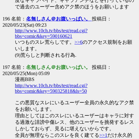
度なキャラヘイト、キャラアンチなどを行っているの
で過去のユーザー含めアク禁のほうをお願いします
196 名前：
名無しさん＠お腹いっぱい。
投稿日：
2020/05/23(Sat) 09:23
http://www.10ch.tv/bbs/test/read.cgi?
bbs=comic&key=590160621
いつものスレ荒らしです。
>>6
のアクセス規制をお願
いします。
(9)荒らしと判断される行為.
197 名前：
名無しさん＠お腹いっぱい。
投稿日：
2020/05/25(Mon) 05:09
漫画BBS
http://www.10ch.tv/bbs/test/read.cgi?
bbs=comic&key=590325818&ls=50
この悪質なスレにいるユーザー全員の永久的なアク禁
をお願いします。
理由としてはこのスレにいるユーザーはキャラに対す
る過激な誹謗中傷レス、他のユーザーを挑発するレス
しかしておらず、見るに堪えないからです。
全員が無理ならこのスレを良く建てる
>>1
だけ永久的