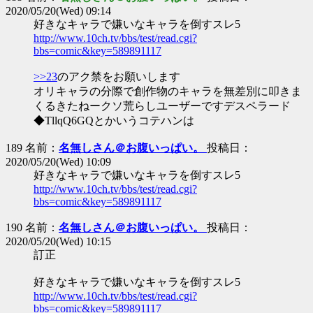
2020/05/20(Wed) 09:14
好きなキャラで嫌いなキャラを倒すスレ5
http://www.10ch.tv/bbs/test/read.cgi?
bbs=comic&key=589891117
>>23
のアク禁をお願いします
オリキャラの分際で創作物のキャラを無差別に叩きま
くるきたねークソ荒らしユーザーですデスペラード
◆TllqQ6GQとかいうコテハンは
189 名前：
名無しさん＠お腹いっぱい。
投稿日：
2020/05/20(Wed) 10:09
好きなキャラで嫌いなキャラを倒すスレ5
http://www.10ch.tv/bbs/test/read.cgi?
bbs=comic&key=589891117
190 名前：
名無しさん＠お腹いっぱい。
投稿日：
2020/05/20(Wed) 10:15
訂正
好きなキャラで嫌いなキャラを倒すスレ5
http://www.10ch.tv/bbs/test/read.cgi?
bbs=comic&key=589891117