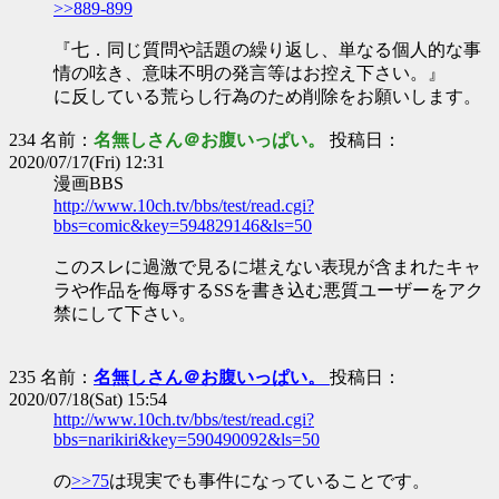
>>889-899
『七．同じ質問や話題の繰り返し、単なる個人的な事
情の呟き、意味不明の発言等はお控え下さい。』
に反している荒らし行為のため削除をお願いします。
234 名前：
名無しさん＠お腹いっぱい。
投稿日：
2020/07/17(Fri) 12:31
漫画BBS
http://www.10ch.tv/bbs/test/read.cgi?
bbs=comic&key=594829146&ls=50
このスレに過激で見るに堪えない表現が含まれたキャ
ラや作品を侮辱するSSを書き込む悪質ユーザーをアク
禁にして下さい。
235 名前：
名無しさん＠お腹いっぱい。
投稿日：
2020/07/18(Sat) 15:54
http://www.10ch.tv/bbs/test/read.cgi?
bbs=narikiri&key=590490092&ls=50
の
>>75
は現実でも事件になっていることです。