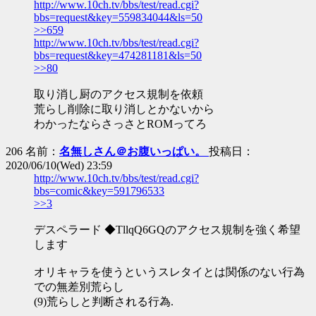
http://www.10ch.tv/bbs/test/read.cgi?
bbs=request&key=559834044&ls=50
>>659
http://www.10ch.tv/bbs/test/read.cgi?
bbs=request&key=474281181&ls=50
>>80
取り消し厨のアクセス規制を依頼
荒らし削除に取り消しとかないから
わかったならさっさとROMってろ
206 名前：
名無しさん＠お腹いっぱい。
投稿日：
2020/06/10(Wed) 23:59
http://www.10ch.tv/bbs/test/read.cgi?
bbs=comic&key=591796533
>>3
デスペラード ◆TllqQ6GQのアクセス規制を強く希望
します
オリキャラを使うというスレタイとは関係のない行為
での無差別荒らし
(9)荒らしと判断される行為.