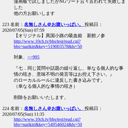
漫画板で試しましたがNGワード云々言われて失敗しま
した
他の方お願いします
223 名前：
名無しさん＠お腹いっぱい。
投稿日：
2020/07/05(Sun) 07:59
【オリジナル】異国小路の吸血姫 新館ノ参
http://www.10ch.tv/bbs/test/read.cgi?
bbs=narikiri&key=519003578&ls=50
対象、
>>995
『七．同じ質問や話題の繰り返し、単なる個人的な事
情の呟き、意味不明の発言等はお控え下さい。』
のローカルルールに違反した書き込みです。
（単なる個人的な事情の呟き）
削除をお願いいたします。
224 名前：
名無しさん＠お腹いっぱい。
投稿日：
2020/07/05(Sun) 11:35
http://www.10ch.tv/bbs/test/read.cgi?
bbs=narikiri&key=549546024&ls=50