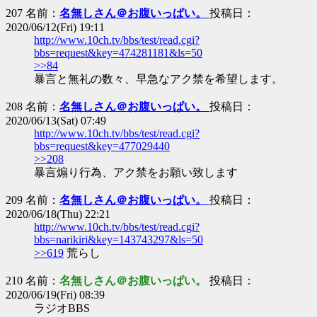
207 名前：
名無しさん＠お腹いっぱい。
投稿日：
2020/06/12(Fri) 19:11
http://www.10ch.tv/bbs/test/read.cgi?
bbs=request&key=474281181&ls=50
>>84
暴言と無礼の数々、早急なアク禁を希望します。
208 名前：
名無しさん＠お腹いっぱい。
投稿日：
2020/06/13(Sat) 07:49
http://www.10ch.tv/bbs/test/read.cgi?
bbs=request&key=477029440
>>208
暴言煽り行為、アク禁をお願い致します
209 名前：
名無しさん＠お腹いっぱい。
投稿日：
2020/06/18(Thu) 22:21
http://www.10ch.tv/bbs/test/read.cgi?
bbs=narikiri&key=143743297&ls=50
>>619
荒らし
210 名前：
名無しさん＠お腹いっぱい。
投稿日：
2020/06/19(Fri) 08:39
ラジオBBS