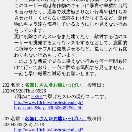
このユーザー達は創作物のキャラに暴言や卑猥な台詞
を言わせたり、過激で残虐極まりない行為や仕打ちを
させたり、くだらない蔑称を付けたりするなど、創作
物のキャラ達を侮辱しているようにしか見えない行為
をしています。
更に削除されたスレをまた建てたり、敵対する他のユ
ーザーを挑発するようなレスをするなどして、意図的
に喧嘩やトラブルに発展させるなど、荒らしと何も変
わりもない行為もしています。
このような悪質で見るに堪えない行為を何十年間も続
けて行っており、一向に辞める気配すら見せません。
一刻も早い厳重な対応をお願いします。
202 名前：
名無しさん＠お腹いっぱい。
投稿日：
2020/05/28(Thu) 05:26
↓因みに
>>201
で挙げたスレの現行スレです。
http://www.10ch.tv/bbs/test/read.cgi?
bbs=comic&key=590506387&ls=50
203 名前：
名無しさん＠お腹いっぱい。
投稿日：
2020/06/06(Sat) 21:19
http://www.10ch.tv/bbs/test/read.cgi?