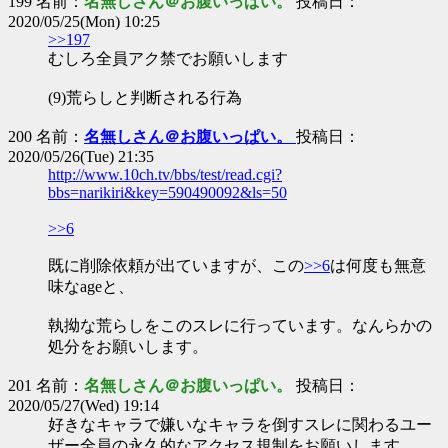
199 名前：
名無しさん＠お腹いっぱい。
投稿日：
2020/05/25(Mon) 10:25
>>197
むしろ全員アク禁でお願いします
(9)荒らしと判断される行為
200 名前：
名無しさん＠お腹いっぱい。
投稿日：
2020/05/26(Tue) 21:35
http://www.10ch.tv/bbs/test/read.cgi?
bbs=narikiri&key=590490092&ls=50
>>6
既に削除依頼が出ていますが、この
>>6
は何度も無意
味なageと、
執拗な荒らしをこのスレに行っています。なんらかの
処分をお願いします。
201 名前：
名無しさん＠お腹いっぱい。
投稿日：
2020/05/27(Wed) 19:14
好きなキャラで嫌いなキャラを倒すスレに関わるユー
ザー全員の永久的なアクセス規制をお願いします。