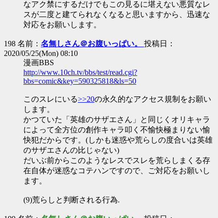
なアク禁にするだけでもこの見るに堪えない悪質なレ
スが二度と建てられなくなると思いますから、迅速な
対応をお願いします。
198 名前：
名無しさん＠お腹いっぱい。
投稿日：
2020/05/25(Mon) 08:10
漫画BBS
http://www.10ch.tv/bbs/test/read.cgi?
bbs=comic&key=590325818&ls=50
このスレにいる
>>20
の永久的なアクセス規制をお願い
します。
かつていた「英雄のサザエさん」と同じくオリキャラ
によって全方位の創作キャラ叩く不愉快極まりない愉
快犯だからです。(しかも迷惑や荒らしの度合いは英雄
のサザエさんの比じゃない)
だいぶ前からこのようなレスでスレを荒らしまくる存
在自体が迷惑なコテハンですので、ご対応をお願いし
ます。
(9)荒らしと判断される行為.