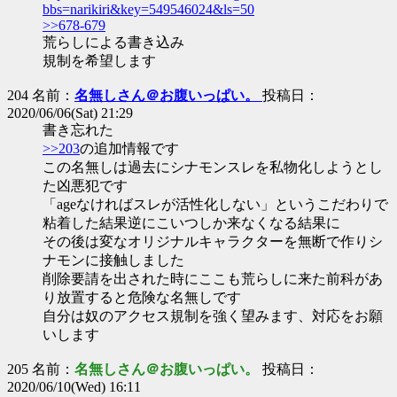
bbs=narikiri&key=549546024&ls=50
>>678-679
荒らしによる書き込み
規制を希望します
204 名前：
名無しさん＠お腹いっぱい。
投稿日：
2020/06/06(Sat) 21:29
書き忘れた
>>203
の追加情報です
この名無しは過去にシナモンスレを私物化しようとし
た凶悪犯です
「ageなければスレが活性化しない」というこだわりで
粘着した結果逆にこいつしか来なくなる結果に
その後は変なオリジナルキャラクターを無断で作りシ
ナモンに接触しました
削除要請を出された時にここも荒らしに来た前科があ
り放置すると危険な名無しです
自分は奴のアクセス規制を強く望みます、対応をお願
いします
205 名前：
名無しさん＠お腹いっぱい。
投稿日：
2020/06/10(Wed) 16:11