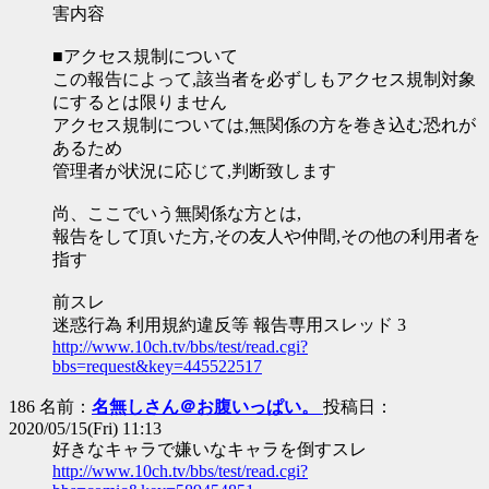
害内容
■アクセス規制について
この報告によって,該当者を必ずしもアクセス規制対象
にするとは限りません
アクセス規制については,無関係の方を巻き込む恐れが
あるため
管理者が状況に応じて,判断致します
尚、ここでいう無関係な方とは,
報告をして頂いた方,その友人や仲間,その他の利用者を
指す
前スレ
迷惑行為 利用規約違反等 報告専用スレッド 3
http://www.10ch.tv/bbs/test/read.cgi?
bbs=request&key=445522517
186 名前：
名無しさん＠お腹いっぱい。
投稿日：
2020/05/15(Fri) 11:13
好きなキャラで嫌いなキャラを倒すスレ
http://www.10ch.tv/bbs/test/read.cgi?