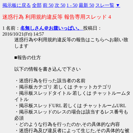
掲示板に戻る
全部
前 50
次 50
1 - 50
最新 50
スレ一覧
▼
迷惑行為 利用規約違反等 報告専用スレッド 4
1 名前：
名無しさん＠お腹いっぱい。
投稿日：
2016/10/21(Fri) 14:57
迷惑行為や利用規約違反等の報告はこちらへお願い致
します
■報告の仕方
以下の情報を書き込んで下さい
・迷惑行為を行った該当者の名前
・掲示板カテゴリ 若しくは チャットカテゴリ
・掲示板スレッドタイトル 若しくは チャットルームタ
イトル
・掲示板スレッドURL 若しくは チャットルームURL
・掲示板スレッドのレスの場合は該当するレス番号も
必須
・どのような行為を行ったのか,その具体的な内容
・迷惑行為及び違反者によって生じた,その具体的な被