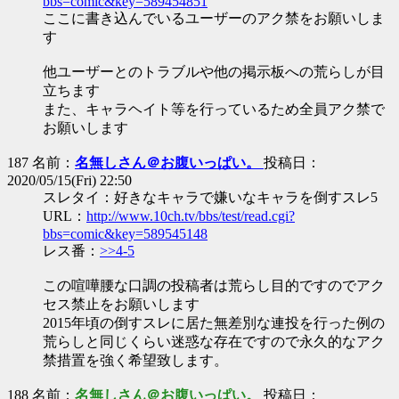
bbs=comic&key=589454851
ここに書き込んでいるユーザーのアク禁をお願いしま
す
他ユーザーとのトラブルや他の掲示板への荒らしが目
立ちます
また、キャラヘイト等を行っているため全員アク禁で
お願いします
187 名前：
名無しさん＠お腹いっぱい。
投稿日：
2020/05/15(Fri) 22:50
スレタイ：好きなキャラで嫌いなキャラを倒すスレ5
URL：
http://www.10ch.tv/bbs/test/read.cgi?
bbs=comic&key=589545148
レス番：
>>4-5
この喧嘩腰な口調の投稿者は荒らし目的ですのでアク
セス禁止をお願いします
2015年頃の倒すスレに居た無差別な連投を行った例の
荒らしと同じくらい迷惑な存在ですので永久的なアク
禁措置を強く希望致します。
188 名前：
名無しさん＠お腹いっぱい。
投稿日：