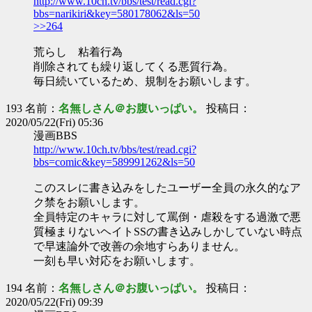
http://www.10ch.tv/bbs/test/read.cgi?
bbs=narikiri&key=580178062&ls=50
>>264
荒らし 粘着行為
削除されても繰り返してくる悪質行為。
毎日続いているため、規制をお願いします。
193 名前：
名無しさん＠お腹いっぱい。
投稿日：
2020/05/22(Fri) 05:36
漫画BBS
http://www.10ch.tv/bbs/test/read.cgi?
bbs=comic&key=589991262&ls=50
このスレに書き込みをしたユーザー全員の永久的なア
ク禁をお願いします。
全員特定のキャラに対して罵倒・虐殺をする過激で悪
質極まりないヘイトSSの書き込みしかしていない時点
で早速論外で改善の余地すらありません。
一刻も早い対応をお願いします。
194 名前：
名無しさん＠お腹いっぱい。
投稿日：
2020/05/22(Fri) 09:39