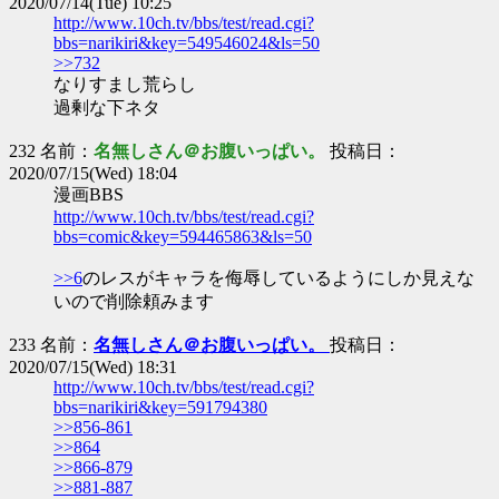
2020/07/14(Tue) 10:25
http://www.10ch.tv/bbs/test/read.cgi?
bbs=narikiri&key=549546024&ls=50
>>732
なりすまし荒らし
過剰な下ネタ
232 名前：
名無しさん＠お腹いっぱい。
投稿日：
2020/07/15(Wed) 18:04
漫画BBS
http://www.10ch.tv/bbs/test/read.cgi?
bbs=comic&key=594465863&ls=50
>>6
のレスがキャラを侮辱しているようにしか見えな
いので削除頼みます
233 名前：
名無しさん＠お腹いっぱい。
投稿日：
2020/07/15(Wed) 18:31
http://www.10ch.tv/bbs/test/read.cgi?
bbs=narikiri&key=591794380
>>856-861
>>864
>>866-879
>>881-887