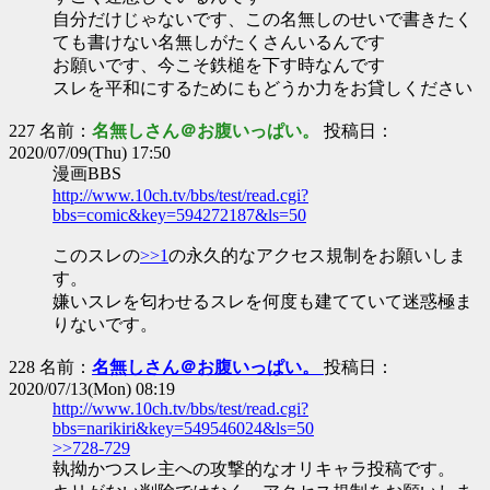
自分だけじゃないです、この名無しのせいで書きたく
ても書けない名無しがたくさんいるんです
お願いです、今こそ鉄槌を下す時なんです
スレを平和にするためにもどうか力をお貸しください
227 名前：
名無しさん＠お腹いっぱい。
投稿日：
2020/07/09(Thu) 17:50
漫画BBS
http://www.10ch.tv/bbs/test/read.cgi?
bbs=comic&key=594272187&ls=50
このスレの
>>1
の永久的なアクセス規制をお願いしま
す。
嫌いスレを匂わせるスレを何度も建てていて迷惑極ま
りないです。
228 名前：
名無しさん＠お腹いっぱい。
投稿日：
2020/07/13(Mon) 08:19
http://www.10ch.tv/bbs/test/read.cgi?
bbs=narikiri&key=549546024&ls=50
>>728-729
執拗かつスレ主への攻撃的なオリキャラ投稿です。