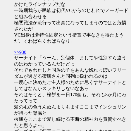
かけたラインナップだな
一時期我らが民族は初代VCからのじわれでノーガード
と組み合わせる
極悪戦法が流行って出禁になってしまうのではと危惧
されたが
VC出身は夢特性固定という措置で事なきを得たよう
だ、くわばらくわばらなり」
>>930
サーナイト「うーん、別個体、ましてや性別すら違う
のはわかっているんだけどっ
それでもわたしと同族の子をあんな惚れっぽいフリー
ダムが過ぎる蜜璃さんと同列に扱われるのは
一度心に決めたご主人様のために尽くすサーナイトと
してはなんかスッキリしないなあっ
それはそうと、桜餅を一日170個も、それも8か月にわ
たってって…
髪の毛の色うんぬんよりもまずここまでインシュリン
が持った腎臓と
桜餅をここまで愛し続ける不断の精神力を賞賛すべき
だと思うよっ」