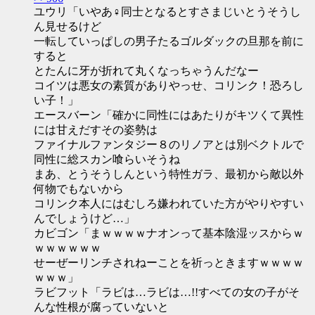
ユウリ「いやあ♀同士となるとすさまじいとうそうし
ん見せるけど
一転していっぱしの男子たるゴルダックの旦那を前に
すると
とたんに牙が折れて丸くなっちゃうんだなー
コイツは悪女の素質がありやっせ、コリンク！恐ろし
い子！」
エースバーン「確かに同性にはあたりがキツくて異性
には甘えだすその姿勢は
ファイナルファンタジー８のリノアとは別ベクトルで
同性に総スカン喰らいそうね
まあ、とうそうしんという特性ガラ、最初から敵以外
何物でもないから
コリンク本人にはむしろ嫌われていた方がやりやすい
んでしょうけど…」
カビゴン「まｗｗｗｗナオンって基本陰湿ッスからｗ
ｗｗｗｗｗｗ
せーぜーリンチされねーことを祈っときますｗｗｗｗ
ｗｗｗ」
ラビフット「ラビは…ラビは…!!すべての女の子がそ
んな性根が腐っていないと