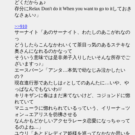
どくだからぁ♪
存分にRelax Don't do it When you want to go to itしておき
なさぁい♪」
>>910
サーナイト「あのサーナイト、わたしのあこがれなの
っ
どうしたらこんなかわいくて茶目っ気のあるステキな
奥さんになれるのかなって
そういう意味では是非弟子入りしたいそんな所存でご
ざいますっ♪」
エースバーン「アンタ…本気で幼なじみ泣かしたい
の？
現在進行形であたしは♂としてのあんたに…いや、や
っぱなんでもないわ///
キリキザンに春はまだ来てないけど、コジョンドに惚
れていて
マニューラに惚れられているっていう、イリーナ→ツ
ォン→エアリスを彷彿させる
なんかもどかしいアクセラレータ恋愛になっちゃって
るのよね…」
ユウリ「あとドレディア姫様を巡ってなかなか思いを