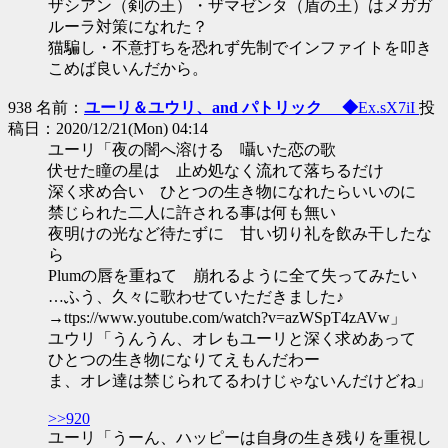
ザシアン（剣の王）・ザマゼンタ（盾の王）はメガガ
ルーラ対策になれた？
猫騙し・不意打ちを恐れず先制でインファイトを叩き
こめば良いんだから。
938 名前：
ユーリ＆ユウリ、and パトリック ◆
Ex.sX7iI
投
稿日：2020/12/21(Mon) 04:14
ユーリ「夜の闇へ溶ける 囁いた恋の歌
伏せた瞳の星は 止め処なく流れて落ちるだけ
深く求め合い ひとつの生き物になれたらいいのに
禁じられた二人に許される事は何も無い
夜明けの光など待たずに 甘い切り礼を飲み干したな
ら
Plumの唇を重ねて 崩れるように全て失ってみたい
…ふう、久々に歌わせていただきました♪
→ttps://www.youtube.com/watch?v=azWSpT4zAVw」
ユウリ「うんうん、オレもユーリと深く求めあって
ひとつの生き物になりてえもんだわー
ま、オレ達は禁じられてるわけじゃないんだけどね」
>>920
ユーリ「うーん、ハッピーは自身の生き残りを重視し