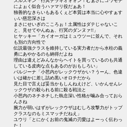
ズルズキン「行冥テラキオォォン！むぁさにコワモテ
によぉく似合うハァマリ役だぁあ！
独善的なきらいもあるくぇど本質は本当に心やすぁす
ぃい慈悲深さは
まさにせいぎのこころぉ！土属性はダテじゃないこ
と、見せてやんぬぁ、行冥のダンヌァ!!」
ヒヤッキー「カイオーガはミュウツーに並んで、それ
も別の方向性で
伝説最強クラスを維持している実力者だから水柱の義
勇にあやかるのも納得だよね
理由は違えどみんなからヘイトを買っているのも共通
している皮肉な点もあるのがおもしろい」
バルジーナ「小芭内がレックウザかい？うーん、色違
いは確かに差し詰め黒いオロチだから
見た目で言えば妥当かもしんねえけど、いかんせんレ
ックウザの殺られる前に殺る戦法と
小芭内のネチネチした執念深い性格が噛み合っておら
んさね
腕力が弱いはずがレックウザはむしろ攻撃力がトップ
クラスなのもミスマッチだねえ」
ユウリ「とにかくお前の鬼滅の刃愛はよーっく伝わっ
た！