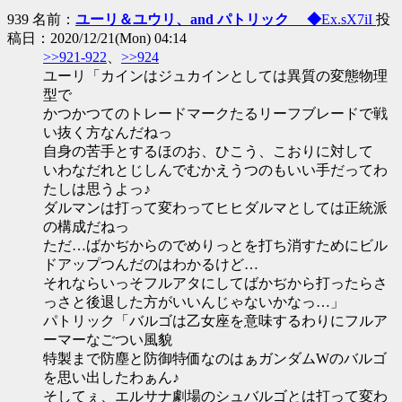
939 名前：
ユーリ＆ユウリ、and パトリック ◆
Ex.sX7iI
投
稿日：2020/12/21(Mon) 04:14
>>921-922
、
>>924
ユーリ「カインはジュカインとしては異質の変態物理
型で
かつかつてのトレードマークたるリーフブレードで戦
い抜く方なんだねっ
自身の苦手とするほのお、ひこう、こおりに対して
いわなだれとじしんでむかえうつのもいい手だってわ
たしは思うよっ♪
ダルマンは打って変わってヒヒダルマとしては正統派
の構成だねっ
ただ…ばかぢからのでめりっとを打ち消すためにビル
ドアップつんだのはわかるけど…
それならいっそフルアタにしてばかぢから打ったらさ
っさと後退した方がいいんじゃないかなっ…」
パトリック「バルゴは乙女座を意味するわりにフルア
ーマーなごつい風貌
特製まで防塵と防御特価なのはぁガンダムWのバルゴ
を思い出したわぁん♪
そしてぇ、エルサナ劇場のシュバルゴとは打って変わ