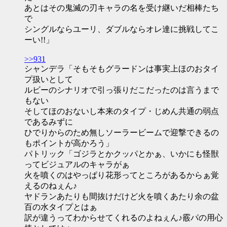
あとはその鬼滅の刃キャラの名を受け継いだ相棒たち
で
シングルならユーリ、ダブルならオレ達に挑戦してこ
ーい!!」
>>931
シャンデラ「そもそもグラードンは事実上ほのおタイ
プ扱いとして
ルビーのシナリオで引っ張りだこだったのは言うまで
もない
そしてほのおないし本来のタイプ・じめん共通の弱点
であるみずに
ひでりからのため無しソーラービームで迎撃できるの
もポイントが高かろう」
パトリック「ゴジラとかクッパとかぁ、いかにも怪獣
ってビジュアルのキャラがぁ
火を噴くのはやっぱり花形ってところがあるからぁ覚
えるのねぇん♪
ヤドランあたりも間抜けだけど火を噴くあたり余の盆
百の水タイプとはぁ
訳が違うってわからせてくれるのよねぇん♪霰パの用心