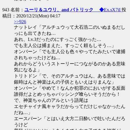
943 名前：
ユーリ＆ユウリ、and パトリック ◆
Ex.sX7iI
投
稿日：2020/12/21(Mon) 04:17
>>926
ナットレイ「アルチュウって大石浩二のいぬまるだし
っにも出てきたね…
あれ、Lv.3だったのにすっごく強かった…
でも主人公は捕まえた、すっごく頼もしそう…」
オンバーン「でも主人公も色々やってたみたいで逮捕
されちゃったけどね…
あれからどういうストーリーにつながるのかある意味
気になるよ」
トリトドン「で、そのアルチュウはん、ある意味では
銀時はんと神楽はんの子供ともいえはりまんな」
オンバーン「やめて！なんか犯罪のにおいがする反面
誰得だよとめっちゃバッシング喰らいそうだから！
で、神楽ちゃんのアルという語尾は
エセチャイナ風キャラだからってだけじゃなかったん
だね…」
エースバーン「とはいえ大方二日酔いで吐いたんだろ
うけど