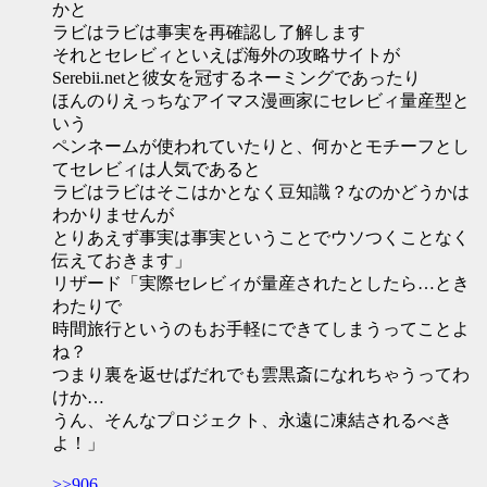
かと
ラビはラビは事実を再確認し了解します
それとセレビィといえば海外の攻略サイトが
Serebii.netと彼女を冠するネーミングであったり
ほんのりえっちなアイマス漫画家にセレビィ量産型と
いう
ペンネームが使われていたりと、何かとモチーフとし
てセレビィは人気であると
ラビはラビはそこはかとなく豆知識？なのかどうかは
わかりませんが
とりあえず事実は事実ということでウソつくことなく
伝えておきます」
リザード「実際セレビィが量産されたとしたら…とき
わたりで
時間旅行というのもお手軽にできてしまうってことよ
ね？
つまり裏を返せばだれでも雲黒斎になれちゃうってわ
けか…
うん、そんなプロジェクト、永遠に凍結されるべき
よ！」
>>906