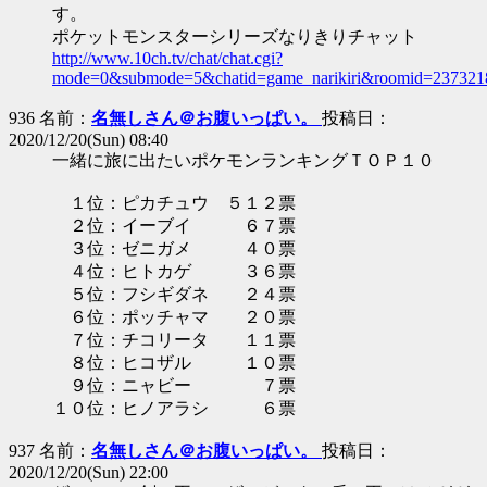
す。
ポケットモンスターシリーズなりきりチャット
http://www.10ch.tv/chat/chat.cgi?
mode=0&submode=5&chatid=game_narikiri&roomid=237321
936 名前：
名無しさん＠お腹いっぱい。
投稿日：
2020/12/20(Sun) 08:40
一緒に旅に出たいポケモンランキングＴＯＰ１０
１位：ピカチュウ ５１２票
２位：イーブイ ６７票
３位：ゼニガメ ４０票
４位：ヒトカゲ ３６票
５位：フシギダネ ２４票
６位：ポッチャマ ２０票
７位：チコリータ １１票
８位：ヒコザル １０票
９位：ニャビー ７票
１０位：ヒノアラシ ６票
937 名前：
名無しさん＠お腹いっぱい。
投稿日：
2020/12/20(Sun) 22:00