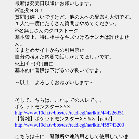
最新は発売日以降にお願いします。
※連投ＮＧ！
質問は嬉しいですけど、他の人への配慮も大切です。
１人で一度にたくさん質問はやめてください。
※名無しさんのクロストーク
基本禁止。特に相手をキズつけるケンカは許せませ
ん。
※まとめサイトからの引用禁止
自分の考えた内容で話しかけてほしいです。
※上げ下げは自由
基本的に普段は下げるのが良いですよ。
～以上、よろしくおねがいします～
そしてこちらは、これまでのスレです。
ポケットモンスターXYZ
http://www.10ch.tv/bbs/test/read.cgi/narikiri/444226351
【質雑】ポケットモンスターXY＆Z【part2】
http://www.10ch.tv/bbs/test/read.cgi/narikiri/458743203
こちらは主に、避難所や連絡用として使用していま