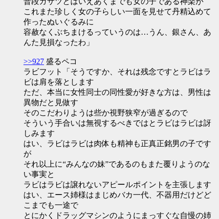
普段ガサツとはいえあくまでも女の子である神楽が
これまた珍しく女の子らしい一面を見せて丹精込めて
作ったぬいぐるみに
容赦なくぶちまけるっていうのは…うん、銀さん、あ
んた見損なったわ」
>>927
盛るペコ
ラビフット「そうですか、それは残念ですとラビはラ
ビは肩を落とします
ただ、本当に女性同士の同性愛が好きな方は、男性は
異物だと見做す
そのこだわりようは些か視野狭窄が過ぎるので
そういう手合いは無視するべきではとラビはラビは訝
しみます
はい、ラビはラビは肉体も精神も正真正銘男の子です
が
それ以上に“みんなの妹”であるのもまた覆りようのな
い事実と
ラビはラビは譲れないアピールポイントを主張します
はい、エース姉様はまじめバカ一代、不器用だけどど
こまでも一途で
とにかくドラッグマシンのようにまっすぐな自慢の姉