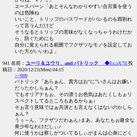
エースバーン「あとそんなわかりやすい合言葉を使う
のは危険ね
いいこと、トリップのパスワードがバレるのを酉割れ
って言うんだけど
そうなるとトリップの意味がなくなっちゃうわけだか
ら、防ぐためにも
自分に覚えられる範囲でフクザツなモノを設定してお
いた方がいいわよ」
941 名前：
ユーリ＆ユウリ、and パトリック ◆
Ex.sX7iI
投
稿日：2020/12/21(Mon) 04:15
>>909
パトリック「あらぁん、貴方はお“に”いさんはお嫌い
だったかしらぁん？
でもオリアナもぉ、その漂うお色気はあたくしもぉリ
スペクトしてるところもあるからぁ♪
そぉ言う意味ではぁ共演とも言えなくはないのかしら
ぁん？
うぅ～ん、フクザツだわぁん♪まあ、あなたもぉ健全な
青少年なわけだしぃ♪
何に使うかは察しがついてるしぃがまんは心身にどく