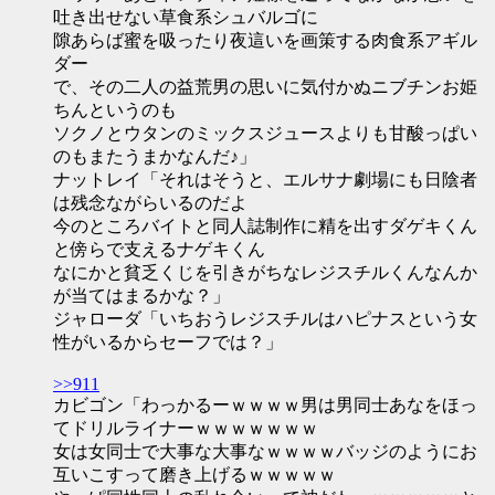
吐き出せない草食系シュバルゴに
隙あらば蜜を吸ったり夜這いを画策する肉食系アギル
ダー
で、その二人の益荒男の思いに気付かぬニブチンお姫
ちんというのも
ソクノとウタンのミックスジュースよりも甘酸っぱい
のもまたうまかなんだ♪」
ナットレイ「それはそうと、エルサナ劇場にも日陰者
は残念ながらいるのだよ
今のところバイトと同人誌制作に精を出すダゲキくん
と傍らで支えるナゲキくん
なにかと貧乏くじを引きがちなレジスチルくんなんか
が当てはまるかな？」
ジャローダ「いちおうレジスチルはハピナスという女
性がいるからセーフでは？」
>>911
カビゴン「わっかるーｗｗｗｗ男は男同士あなをほっ
てドリルライナーｗｗｗｗｗｗｗ
女は女同士で大事な大事なｗｗｗｗバッジのようにお
互いこすって磨き上げるｗｗｗｗｗ