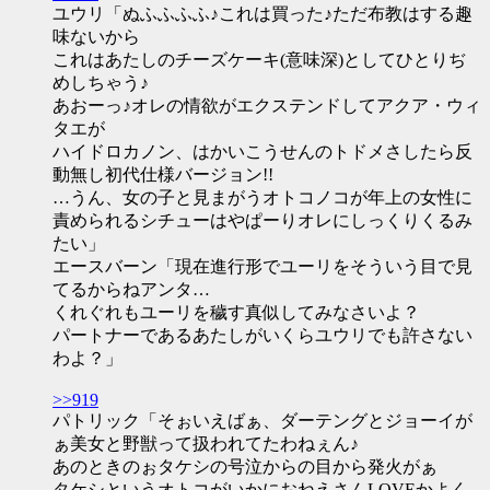
ユウリ「ぬふふふふ♪これは買った♪ただ布教はする趣
味ないから
これはあたしのチーズケーキ(意味深)としてひとりぢ
めしちゃう♪
あおーっ♪オレの情欲がエクステンドしてアクア・ウィ
タエが
ハイドロカノン、はかいこうせんのトドメさしたら反
動無し初代仕様バージョン!!
…うん、女の子と見まがうオトコノコが年上の女性に
責められるシチューはやぱーりオレにしっくりくるみ
たい」
エースバーン「現在進行形でユーリをそういう目で見
てるからねアンタ…
くれぐれもユーリを穢す真似してみなさいよ？
パートナーであるあたしがいくらユウリでも許さない
わよ？」
>>919
パトリック「そぉいえばぁ、ダーテングとジョーイが
ぁ美女と野獣って扱われてたわねぇん♪
あのときのぉタケシの号泣からの目から発火がぁ
タケシというオトコがいかにおねえさんLOVEかよく