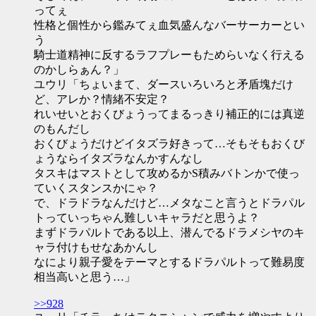
ってぇ
性格と個性から鑑みてぇ血気盛んなバーサーカーとい
う
騎士道精神に反するラフプレーもためらいなく行える
のかしらぁん？」
ユウリ「ちょいまて、ダースいろいろと矛盾塊だけ
ど、アレか？情緒不安定？
れいせいとおくびょうってまるっきり補正的には真逆
のもんだし
おくびょうだけどイタズラ好きって…そもそもおくび
ょうならイタズラなんかすんなし
タスキはマストとして攻めるかS積みバトンかで使っ
ていくスタンスかにゃ？
で、ドラドラなんだけど…メタなこと言うとドラパル
トっていっちゃん難しいキャラだと思うよ？
まずドラパルトである以上、潜んでるドラメシヤのキ
ャラ付けもせなあかんし
なにより親子愛をテーマとするドラパルトって難易度
相当高いと思う…」
>>928