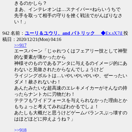
きるのかしら？
まあ、インテレオンは…スナイパー×ねらいうちで
先手を取って相手の守りを挫く戦法でがんばりなさ
い！」
942 名前：
ユーリ＆ユウリ、and パトリック ◆
Ex.sX7iI
投
稿日：2020/12/21(Mon) 04:16
>>917
エースバーン「じゃれつくはフェアリー技として神聖
的な要素が薄かったから
神様そのものであるアンタに与えるのイメージ的にあ
わないと見做されたからなんでしょうけど
ライジングボルトは…いやいやいやいや、ぜーったい
ダメ！赦されないわ！
あんたみたいな超高速のエレキメイカーがそんなの持
ったらナントカに刃物だわ！
テテフもワイドフォースを与えられなかった理由とか
もちょっと考えてみればわかるでしょ！
あたしも大概だと思うけどゲームバランスぶっ壊すの
はほどほどに抑えようね？」
>>918