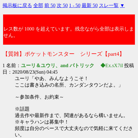
掲示板に戻る
全部
前 50
次 50
1 - 50
最新 50
スレ一覧
▼
レス数が 1000 を超えています。残念ながら全部は表示しま
せん。
【質雑】ポケットモンスター シリーズ【part4】
1 名前：
ユーリ＆ユウリ、and パトリック ◆
Ex.sX7iI
投稿
日：2020/08/23(Sun) 04:45
ユーリ「やあ、みんなようこそ！
ここは書き込みの名所、カンダンタウンだよ。」
～参加条件、お約束～
※話題
過去作や最新作まで、関連があるなら構いません。
※キャラハンは募集中！
頻度は自分のペースで大丈夫なので気軽に来てくださ
い。