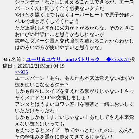
シャンデラ「わたしは覚えることはできるが、エース
バーンくんに同じく全く必要ないクチだ
やけどを撒くまでもなくオーバーヒートで原子分解レ
ベルで焼き尽くしてくれよう
ただ連発はさすがに火力が下がるからな、そのときに
おにびの世話に…と思うかもしれないが
純粋なダメージ量と交代強制を迫れることからわたし
はのろいの方が使いやすいと思うかな」
946 名前：
ユーリ＆ユウリ、and パトリック ◆
Ex.sX7iI
投
稿日：2020/12/21(Mon) 04:19
>>935
エースバーン「あら、あんたも本来は覚えないはずの
技を使いこなせるクチ？
しかも自在にタイプを変えれる繋がりじゃない！さっ
そくメアドとLINE交換しましょ！
アンタとはうまいヨワシ寿司を煎茶と一緒においしく
いただけそうだわ！
しかもしかも！すごいじゃない！あたしでさえ本来覚
えない技とはいっても
もえつきるとタイプ一致でやっとだったのに、あんた
その枠組みを遥かに超えてきてるじゃない！