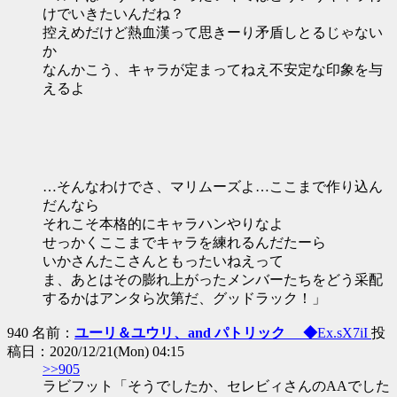
けでいきたいんだね？
控えめだけど熱血漢って思きーり矛盾しとるじゃない
か
なんかこう、キャラが定まってねえ不安定な印象を与
えるよ
…そんなわけでさ、マリムーズよ…ここまで作り込ん
だんなら
それこそ本格的にキャラハンやりなよ
せっかくここまでキャラを練れるんだたーら
いかさんたこさんともったいねえって
ま、あとはその膨れ上がったメンバーたちをどう采配
するかはアンタら次第だ、グッドラック！」
940 名前：
ユーリ＆ユウリ、and パトリック ◆
Ex.sX7iI
投
稿日：2020/12/21(Mon) 04:15
>>905
ラビフット「そうでしたか、セレビィさんのAAでした