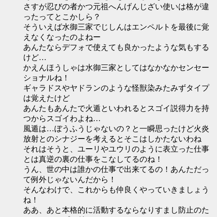
さすが忍びの者かつ元祖へんげんじざい使いは格が違
ったってとこかしら？
そういえば水御三家でじしんはエンペルトを最後に覚
えなくなったのよねー
あんたならデフォで使えても良かったような気もする
けど…
かえんほうしゃは水御三家としてはなかなかセンセー
ショナルね！
ギャラドスやヤドランのような怪獣染みたみずタイプ
は覚えたけど
あんたもあんたで火遁といわれるとスゴイ説得力を持
つからスゴイわよね…
風遁は…ぼうふうじゃないの？と一瞬思ったけど火炎
放射とのシナジーを考えるとそこはしかたないわね
それはそうと、ユーリやユウリのように表立った仕事
とは真逆の裏の仕事をこなしてるのね！
うん、世の中は誰かの仕事で出来てるの！あんただっ
て例外じゃないんだから！
そんなわけで、これからも仲良くやっていきましょう
ね！
ああ、あと本格的に活動するならなりすまし防止のた