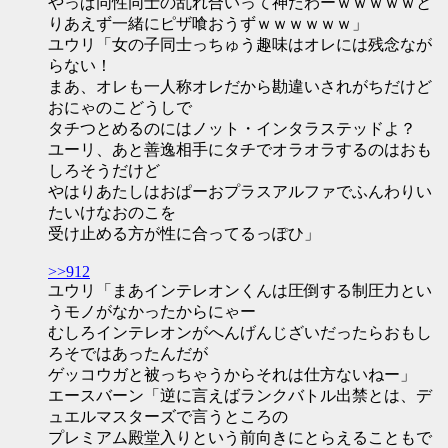
やっぱ同性同士の乱れ合いって神だわーｗｗｗｗｗと
りあえず一緒にピザ喰おうずｗｗｗｗｗｗ」
ユウリ「女の子同士っちゅう趣味はオレには残念なが
らない！
まあ、オレも一人称オレだから勘違いされがちだけど
おにゃのこどうしで
タチつとめるのにはノット・インタラステッドよ？
ユーリ、あと善逸相手にタチでオラオラするのはおも
しろそうだけど
やはりあたしはおぱーおプラスアルファでふんわりい
たいけなおのこを
受け止める方が性に合ってるっぽひ」
>>912
ユウリ「まあインテレオンくんは圧倒する制圧力とい
うモノがなかったからにゃー
むしろインテレオンがへんげんじざいだったらおもし
ろそではあったんだが
ゲッコウガと被っちゃうからそれは仕方ないねー」
エースバーン「逆に言えばランクバトル出禁とは、デ
ュエルマスターズで言うところの
プレミアム殿堂入りという前向きにとらえることもで