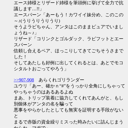
エース姉様とリザード姉様を筆頭例に挙げて全力で抗
議します…!!」
エースバーン「あーもう！カワイイ妹分め、このこの
～♪(うりうりうりうり)
そうよラビちゃん、アンタはこのままピュアでいまし
ょうね～♪」
リザード「コリンクとゴルダック、ラビフットとエー
スバーン
信頼し合えるペア、ほっこりしてきてごちそうさまで
した！
そしてあたしも好例に出してくれるとは、あとでモコ
シタルトおごってやろう」
>>907-908
あらくれゴリランダー
ユウリ「あー、確かｎ“#”をうっかり全角にしちゃって
やっちゃうのはあるあるよぬ
まあ、トリップ装着に協力してくれてあんがと、もし
別個体がアンタの名を騙って
悪事をやらかしたとしても無実を証明する手段がない
と
まるで赤版の資金繰りミスった時みたいに詰んじまう
からね、マヂで」