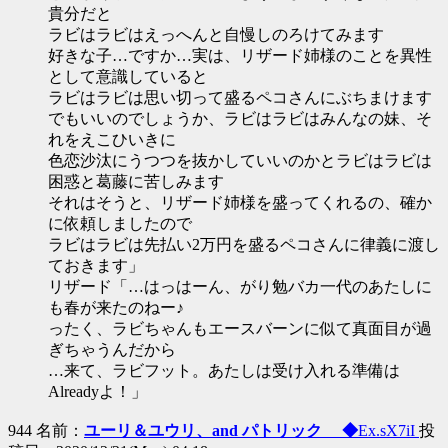
貴分だと
ラビはラビはえっへんと自慢しのろけてみます
好きな子…ですか…実は、リザード姉様のことを異性
として意識していると
ラビはラビは思い切って盛るペコさんにぶちまけます
でもいいのでしょうか、ラビはラビはみんなの妹、そ
れをえこひいきに
色恋沙汰にうつつを抜かしていいのかとラビはラビは
困惑と葛藤に苦しみます
それはそうと、リザード姉様を盛ってくれるの、確か
に依頼しましたので
ラビはラビは先払い2万円を盛るペコさんに律義に渡し
ておきます」
リザード「…はっはーん、がり勉バカ一代のあたしに
も春が来たのねー♪
ったく、ラビちゃんもエースバーンに似て真面目が過
ぎちゃうんだから
…来て、ラビフット。あたしは受け入れる準備は
Alreadyよ！」
944 名前：
ユーリ＆ユウリ、and パトリック ◆
Ex.sX7iI
投