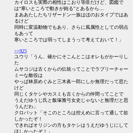
カイロスも実際の相性はこおり等倍だけど、図鑑で
は“寒いところで動きが鈍る”とあるから…
まああたしたちリザードン一族はほのおタイプではあ
るけど
同時に変温動物でもあり、さらに風属性としての弱点
もあって
寒いところでは弱ってしまうって考えておいて！」
>>925
ユウリ「うん、確かにそこんとこはオレもがかーりし
た
ムサコジは古くからの伝統ってことでラブリーチャー
ミーな敵役は
やっぱ林原めぐみと三木眞一郎にしか無理だって思た
けど
同じくタケシやカスミも古くからの仲間ってことで
うえだゆうじ氏と飯塚雅弓女史じゃないと無理だと思
うんだわ」
クロバット「そこのところは控えめに言って通して欲
しかったぞ！
できればオリジンの方もタケシはうえだゆうじにして
ほしかったぞ！」