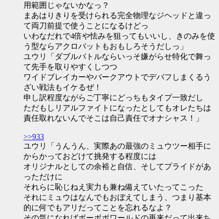
用範囲じゃないかなっ？
まあはりきりを受けられる完全物理なジヘッドと違っ
て両刀前提で使うことになるけどっ
いわなだれで4倍や怯みを狙ってもいいし、きのみを使
う型ならアクロバットもおもしろそうだしっ」
ユウリ「ダブルバトルならいっそ嫌がらせ特化で舞っ
て先手を取りやすくしつつ
ワイドブレイカーやバークアウトでデバフしまくるう
ざい戦法もイケるぜ！
申し訳程度ながらご丁寧にどっちもタイプ一致だし
ただもしリアルファイトになったとしてもオレたちは
責任取れないんでそこは自己責任でオナシャス！」
>>933
ユウリ「うんうん、実際あの最強のミュウツー相手に
からかっておどけて挑発する程度には
オリジナルとしての余裕と自信、そしてプライドがあ
っただけに
それらに恥じねえ実力も兼ね備えていたってこった
それにミュウはなんでもおぼえてしまう、つまり基本
的に何でもアリだってことを忘れるなよ？
その気になればボーボボワールドの再来だって出来ち