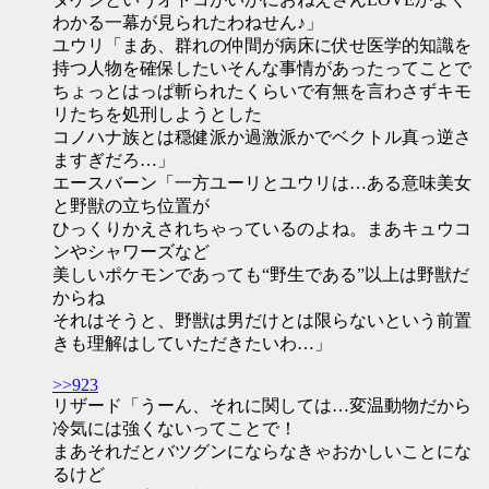
わかる一幕が見られたわねせん♪」
ユウリ「まあ、群れの仲間が病床に伏せ医学的知識を
持つ人物を確保したいそんな事情があったってことで
ちょっとはっぱ斬られたくらいで有無を言わさずキモ
リたちを処刑しようとした
コノハナ族とは穏健派か過激派かでベクトル真っ逆さ
ますぎだろ…」
エースバーン「一方ユーリとユウリは…ある意味美女
と野獣の立ち位置が
ひっくりかえされちゃっているのよね。まあキュウコ
ンやシャワーズなど
美しいポケモンであっても“野生である”以上は野獣だ
からね
それはそうと、野獣は男だけとは限らないという前置
きも理解はしていただきたいわ…」
>>923
リザード「うーん、それに関しては…変温動物だから
冷気には強くないってことで！
まあそれだとバツグンにならなきゃおかしいことにな
るけど