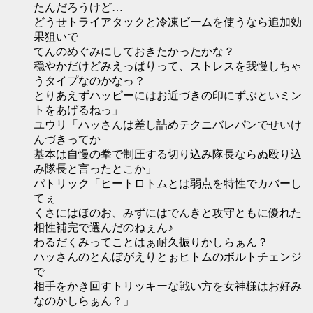
たんだろうけど…
どうせトライアタックと冷凍ビームを使うなら追加効
果狙いで
てんのめぐみにしておきたかったかな？
穏やかだけどみえっぱりって、ストレスを我慢しちゃ
うタイプなのかなっ？
とりあえずハッピーにはお近づきの印にずぶといミン
トをあげるねっ」
ユウリ「ハッさんは差し詰めテクニバレパンでせいけ
んづきってか
基本は自慢の拳で制圧する切り込み隊長ならぬ殴り込
み隊長と言ったとこか」
パトリック「ヒートロトムとは弱点を特性でカバーし
てぇ
くさにはほのお、みずにはでんきと攻守ともに優れた
相性補完で選んだのねぇん♪
わるだくみってことはぁ耐久振りかしらぁん？
ハッさんのとんぼがえりとぉヒトムのボルトチェンジ
で
相手をかき回すトリッキーな戦い方を女神様はお好み
なのかしらぁん？」