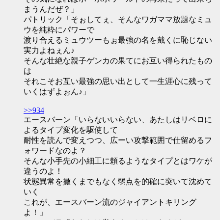
まうんだぜ？」
パトリック「そぉしてぇ、そんなワガママ放題なミュ
ウを純粋にパワーで
渡り合えるミュウツーもぉ最強の名を戴くに恥じない
実力よねぇん♪
そんな壮絶な親子ゲンカの果てにお互い得られたもの
は
それこそお互い最強の思い出として一生涯心に残って
いくはずよぉん♪」
>>934
エースバーン「いらないいらない、あたしはリベロに
よるタイプ変化を駆使して
耐性を読んで変えつつ、広ーい攻撃範囲で仕留めるフ
ォワードなのよ？
そんな小手先の小細工に頼るようなタイプとはワケが
違うのよ！
状態異常を撒くまでもなく弱点を的確に突いて沈めて
いく
これが、エースバーン流のジャイアントキリング
よ！」