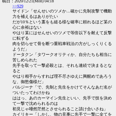
稿日：2020/12/21(Mon) 04:18
>>929
サイドン「せんせいのツメか…確かに先制攻撃で機動
力を補えるはありがたい
だが10％という藁をも縋る様な確率に頼れるほど某の
心に余裕はない
やはり某にはせんせいのツメで等倍以下を耐えて反撃
に転ずる
肉を切らせて骨を断つ重戦車戦法の方がしっくりくる
ようだ」
ドータクン「タワークオリティか、自分たちも相当に
苦しめられた
先手を取って一撃必殺とは、それも連続で決まるとな
ると
やはり相手からすれば理不尽さゆえに興醒めであろう
な、御愁傷様だ」
バルジーナ「で、先制と先生をかけてそんなあだ名が
ついたってわけかね
ははっ、あのカーマイン先生といい、先手で技を決め
て一撃で沈められるのは
初見じゃ唖然茫然とさせられること請け合いさね」
カイリキー「しかし、物の見事に先手で一撃に全てを