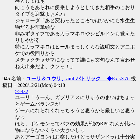
棒としてはぁ
向こうもあられに便乗しようとしてきた相手のこおり
タイプを迎撃よぉん♪」
ジャローダ「あと変わったところではいかにも水生生
物だろお前筆頭な
非みずタイプであるカラマネロやシビルドンも覚えた
りしやがる
特にカラマネロはヒールまっしぐらな説明文とアニポ
ケでの役回りから
メチャクチャサマになってて誰にも文句なんて言わせ
ねえ出来だよ、クソっ！」
945 名前：
ユーリ＆ユウリ、and パトリック ◆
Ex.sX7iI
投
稿日：2020/12/21(Mon) 04:18
>>932
ユーリ「うーん、ガブリアスにりゅうのまいはちょっ
とゲームバランスが
ゲームにならなくなっちゃうと思うから厳しいと思う
なっ
ほら、ポケモンってバフの効果が他のRPGなんか比べ
物にならないくらい大きいしっ
あとアーゴヨンはお察しだけどっサザンドラは十分実