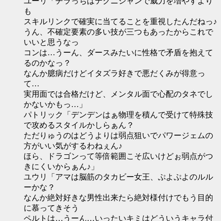
ユーリ「チラっちはテクニシャンで威力を増やすより
も
スキルリンクで確実に当てることを重視したんだねっ♪
うん、不確定要素の多い技が三つもあったからこれで
いいと思うなっ
コンは…うーん、ダースみたいに性格で矛盾を抱えて
るのかなっ？
なんか臆病だけどイタズラ好きで悪だくみが得意っ
て…
実用面では合格だけど、メンタル面で心配のタネでし
かないかもっ…」
パトリック「デンデンはぁ物理を積んで受けて特殊技
で攻めるスタイルかしらぁん？
ただりゅうのはどうよりは弱点狙いでパワージェムの
方がいい気がするわねぇん♪
ほら、ドラゴンって等倍範囲こそ広いけどぉ弱点がつ
きにくいからぁん♪」
ユウリ「アマは脳筋のタカビー女王、ぷよぷよのルル
ーかな？
なんか絶対好きな男性出来たら絶対様付けでもう目的
に慕ってきそう
ペルトは…うーん…いったいキミはどういうキャラ付