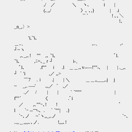
,/ ／ ＼ ヽ､ i |
(､,,/ 〉､ ､,} | .i
`` ` ! ､､＼
!､
_n_,〉>
'i,`'i､
＿..、 ,..、 ,-
┘~ヽ
,､_,､! ''" ,､ `'i､ ﾞl.
`'i､ ,ﾆ=､_ｒ┘ i‐、
ﾞl､ .f''" ｉ .l ＿＿,､v-‐―!"''-､ | | ._,､
┘ ｀'i ,／ ,,>
￣7 .ｉ .| | ＼ ＿＿,,___,.j j
~ _,. ―‐' .,,／゛ ,／
.／ / | | ｀`'''''" |
f''"´ く .ﾞi
／ ,､"''ｰ､! ! ﾞ
l `ｰ -‐￢‐、. ｀`''"| .}
`ｰ､ノ ~`ヽ,,_,.ノ `ｰ､
..,,＿,,,,､､ノ. !,,,､!