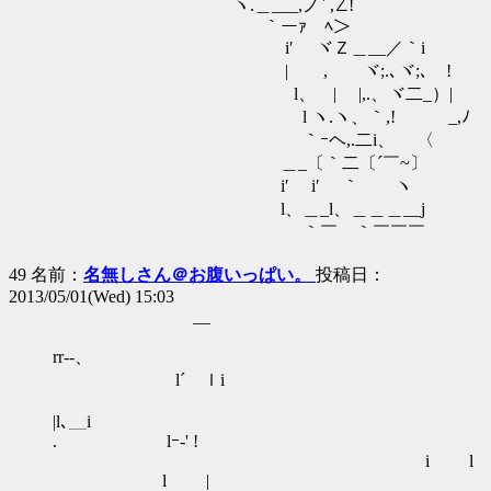
ヽ.＿___,ノ` ,∠!
｀ーｧ ﾍ＞
i′ ヾＺ＿__／｀i
| , ヾ;.､ヾ;､ !
l、 | |,.、ヾ二_）|
l ヽ.ヽ、｀,! _,ﾉ
｀ｰヘ,.二i、 〈
＿_〔｀二〔´￣~〕
i′ i′ ｀ ヽ
l、＿_l、＿＿＿__j
｀￣ ｀￣￣￣
49 名前：
名無しさん＠お腹いっぱい。
投稿日：
2013/05/01(Wed) 15:03
__
rr‐-、
l´ ｌi
|l､＿i
. lｰ‐' !
i l
l |