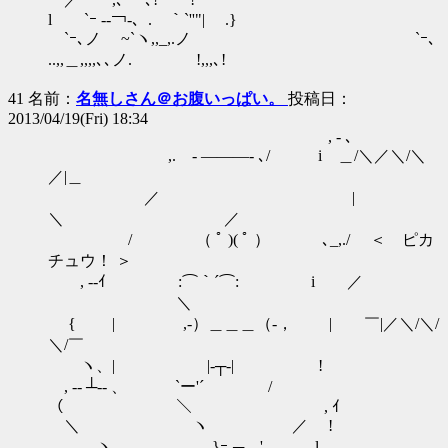
l `ｰ -‐￢‐、. ｀`''"| .}
`ｰ､ノ ~`ヽ,,_,.ノ `ｰ､
..,,＿,,,,､､ノ. !,,,､!
41 名前：
名無しさん＠お腹いっぱい。
投稿日：
2013/04/19(Fri) 18:34
, - ､
,. - ―――- ､/ i ＿/＼／＼/＼
／|＿
／ |
＼ ／
/ （ ﾟ )( ﾟ ） ､_,./ ＜ ピカ
チュウ！ ＞
, -‐ｲ :⌒｀´⌒: i ／
＼
{ | ,-）＿＿＿（-， | ￣|／＼/＼/
＼/￣
ヽ、| |-┬-| !
, -‐ ┴‐- 、 `ー'´ /
（ ＼ , ｲ
＼ ヽ ／ !
ヽ、 }ｰ-┬ ' l