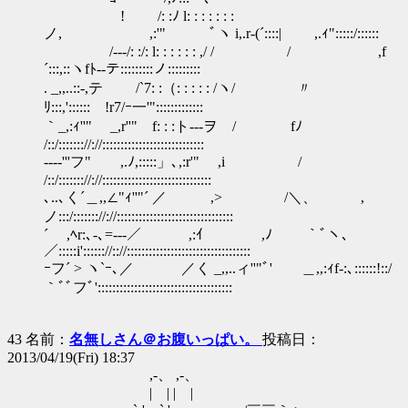
! /: :ﾉ l: : : : : : :
ノ, ,:'" ﾞヽ i,.r‐(´::::| ,.ｨ":::::/::::::
/-‐-/: :/: l: : : : : : ,/ / / ,f
´:::,::ヽfﾄ--テ:::::::::ノ:::::::::
. _,,..::-,テ /`7: :（: : : : : /ヽ/ 〃
ﾘ:::,'::::::ゝ!r7/ｰ一'":::::::::::::
｀_,:ｨ''" _,r''" f: : :ト---ヲ / fﾉ
/::/::::::://://::::::::::::::::::::::::::::
-‐-‐'''フ" ,.ﾉ,:::::」､,:r'" ,i /
/::/::::::://://::::::::::::::::::::::::::::::
､..､く´＿,,∠"ｨ''"´ ／ ,> /＼、 ,
ノ:::/::::::://://::::::::::::::::::::::::::::::::
´ ,ﾍr:､-､=---／ ,:ｲ ,ﾉ ｀ﾞヽ､
／:::::i':::::://:://::::::::::::::::::::::::::::::::::
ｰフ´ > ヽ`ｰ､／ ／く _,,..ィ''"ﾞ' ＿,,:ｨf-:､::::::!::/
｀ﾞﾞフﾞ':::::::::::::::::::::::::::::::::::::
43 名前：
名無しさん＠お腹いっぱい。
投稿日：
2013/04/19(Fri) 18:37
,-、 ,-、
| | | |