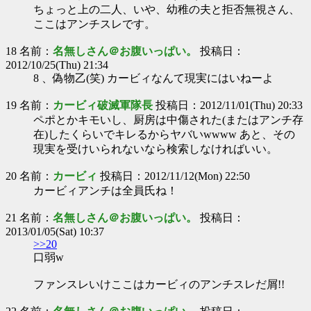
ちょっと上の二人、いや、幼稚の夫と拒否無視さん、
ここはアンチスレです。
18 名前：
名無しさん＠お腹いっぱい。
投稿日：
2012/10/25(Thu) 21:34
8 、偽物乙(笑) カービィなんて現実にはいねーよ
19 名前：
カービィ破滅軍隊長
投稿日：2012/11/01(Thu) 20:33
ペポとかキモいし、厨房は中傷された(またはアンチ存
在)したくらいでキレるからヤバいwwww あと、その
現実を受けいられないなら検索しなければいい。
20 名前：
カービィ
投稿日：2012/11/12(Mon) 22:50
カービィアンチは全員氏ね！
21 名前：
名無しさん＠お腹いっぱい。
投稿日：
2013/01/05(Sat) 10:37
>>20
口弱w
ファンスレいけここはカービィのアンチスレだ屑!!