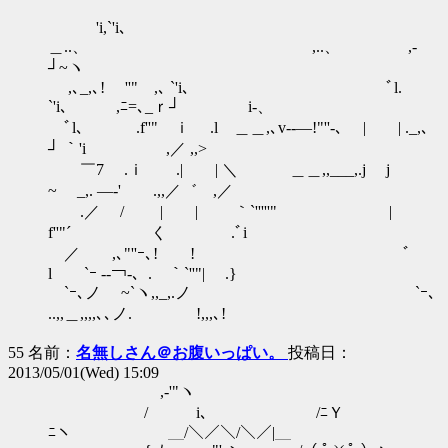
'i,`'i､
＿..、 ,..、 ,-
┘~ヽ
,､_,､! ''" ,､ `'i､ ﾞl.
`'i､ ,ﾆ=､_ｒ┘ i‐、
ﾞl､ .f''" ｉ .l ＿＿,､v-‐―!"''-､ | | ._,､
┘ ｀'i ,／ ,,>
￣7 .ｉ .| | ＼ ＿＿,,___,.j j
~ _,. ―‐' .,,／゛ ,／
.／ / | | ｀`'''''" |
f''"´ く .ﾞi
／ ,､"''ｰ､! ! ﾞ
l `ｰ -‐￢‐、. ｀`''"| .}
`ｰ､ノ ~`ヽ,,_,.ノ `ｰ､
..,,＿,,,,､､ノ. !,,,､!
55 名前：
名無しさん＠お腹いっぱい。
投稿日：
2013/05/01(Wed) 15:09
,-'"ヽ
/ i､ /ﾆＹ
ﾆヽ ＿/＼／＼/＼／|＿