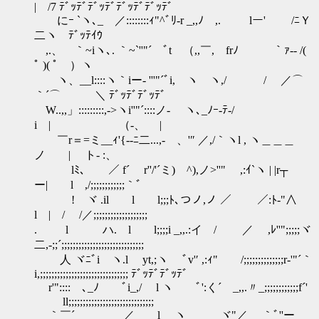
| /7 ﾃﾞｯﾃﾞﾃﾞｯﾃﾞﾃﾞｯﾃﾞﾃﾞｯﾃﾞ
にｰ `ヽ､_ ／::::::::ｨ"^ﾞﾘ-r _,,ﾉ ,. lー' /ﾆＹ
二ヽ ﾃﾞｯﾃｲｳ
,.、 ｀~iヽ､. ｀~`''"´ ﾞt （,,￣, frﾉ ｀ｧ-‐ /(
ﾟ )( ﾟ ）ヽ
ゝヽ、__l::::ヽ｀iー- '''"´ﾞi, ヽ ヽ,/ / ／⌒
｀´⌒ ＼ ﾃﾞｯﾃﾞﾃﾞｯﾃﾞ
W..,,」:::::::::,->ヽi''"´::::ノ-ゝ ヽ､_ﾉｰ‐ﾃ-/
i | （-、 |
￣r＝=ミ__ｨ'{-‐ﾆ二...,-ゝ、'″ ／,/｀ヽl , ヽ＿＿＿
ノ | ト- :、
lﾐ､ ／ f´ r''/'´ミ)ゝ^),ノ>''" ,:ｲ`ヽ | |r┬
ー| l ,/;;;;;;;;;;;;｀ﾞ
! ヾ .il l l;;;ﾄ､つノ,ノ ／ ／:ﾄ-"∧
l | / /／;;;;;;;;;;;;;;;;;;;
. l ハ. l l;;;;i _,,.:イ / ／ ,ﾚ''";;;;;ヾ
二,-;;´;;;;;;;;;;;;;;;;;;;;;;;;;;;;;
人 ヾﾆﾞi ヽ.l yt,;ヽ ﾞv'′ ,:ｨ" /;;;;;;;;;;;;;;r-'"´｀
i,;;;;;;;;;;;;;;;;;;;;;;;;;;;;;;; ﾃﾞｯﾃﾞﾃﾞｯﾃﾞ
r'"::::ゝ､_ﾉ ﾞi_,/ l ヽ ﾞ':く´ _,,.〃_;;;;;;;;;;;;f´'
ll;;;;;;;;;;;;;;;;;;;;;;;;;;;;;;
｀￣´ ／ l ヽ ヾ"／ ｀ﾞ''ー