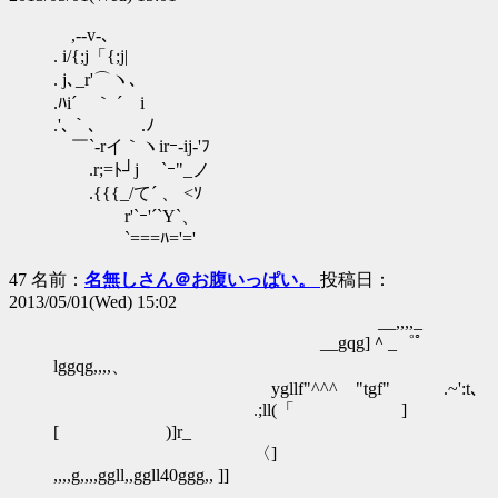
,--v-､
. i/{;j「{;j|
. j､_r'⌒ヽ､
.ﾊi´ ｀ ´ i
.'､｀､ .ﾉ
￣`-rイ｀ヽirｰ-ij‐'ﾌ
.r;=ﾄ┘j `ｰ"_ノ
.{{{_/て´ 、 <ｿ
r'`ｰ'´`Y`、
`===ﾊ='='
47 名前：
名無しさん＠お腹いっぱい。
投稿日：
2013/05/01(Wed) 15:02
__,,,,_
__gqg]＾_゜ﾟ
lggqg,,,,、
ygllf"^^^ "tgf" .~':t､
.;ll(「 ]
[ )]r_
〈]
,,,,g,,,,ggll,,ggll40ggg,, ]]