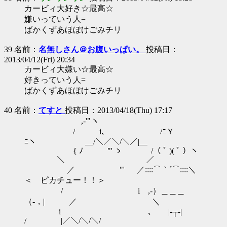
カービィ大好き☆最高☆
嫌いっていう人=
ばかくずあほぼけごみチリ
39 名前：
名無しさん＠お腹いっぱい。
投稿日：
2013/04/12(Fri) 20:34
カービィ大嫌い☆最高☆
好きっていう人=
ばかくずあほぼけごみチリ
40 名前：
てすと
投稿日：2013/04/18(Thu) 17:17
,-'"ヽ
/ i､ /ﾆＹ
ﾆヽ ＿/＼／＼/＼／|＿
{ ﾉ "' ゝ /（ ﾟ )( ﾟ ）ヽ
＼ ／
／ "' ゝ ／::::⌒｀´⌒::::＼
＜ ピカチュー！！＞
/ i ,-）＿＿＿
（-，| ／ ＼
i ､ |-┬-|
/ ￣|／＼/＼/＼/￣