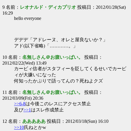
9 名前：
レオナルド・ディカプリオ
投稿日：2012/01/28(Sat)
16:29
hello everyone
デデデ「アドレーヌ、オレと屋良ないか？」
アド(以下省略)「…………。」
10 名前：
名無しさん＠お腹いっぱい。
投稿日：
2012/02/22(Wed) 13:49
カービィ信者がスタフィーを貶してくるせいでカービ
ィが大嫌いになった
何知ったかぶりで語ってんの？死ねよクズ
11 名前：
名無しさん＠お腹いっぱい。
投稿日：
2012/03/09(Fri) 20:36
>>6-8
は今後このレスにアクセス禁止
及び
>>1
はスレ作成禁止
12 名前：
あああああ
投稿日：2012/03/18(Sun) 16:10
>>10
氏ねとかw