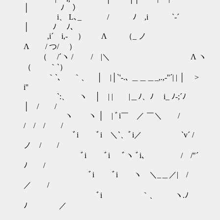
│ ﾉ ）
i、 L､_ / ﾉ ,i `-´
│ ﾉ ﾉ、
,i´ i,- ） Λ （_ ノ
Λ / つ/ ）
（ /´ヽ / / |＼ Λ ヽ
（ ｀`）
｀`､ ｀、 │ |│`'‐.､ ＿＿＿_,.,‐''´| | │ >
i''
`:、 ヽ │ | | |＿ﾉ、ﾉ i_ ﾉ-;´ﾉ
│ / /
ヽ ヽ │ | ﾞi￣ ／ ￣＼ /
/ / / /
ﾞi ﾞi ＼`、ﾞi／ `v´ /
ノ / /
ﾞi ﾞi ﾞヽ ﾞi、 / /"´
ﾉ /
ﾞi ﾞi ヽ ＼_＿／| /
／ /
ﾞi ｀、 ヽ.ﾉ
ﾉ ／