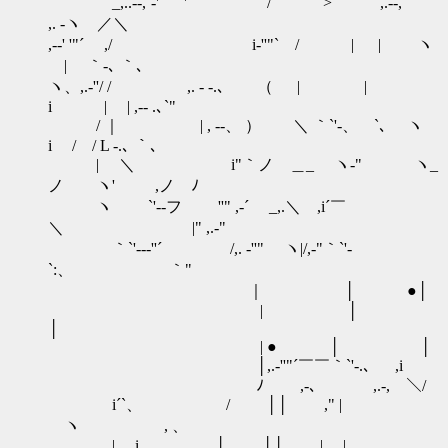
_,..-‐,`‐' ` ' /￣￣｀ > ,.‐‐,
,. ‐ヽ ／＼
,-‐' '"´ ,/ i‐''"` / | | ヽ
| ｀‐､ ｀､
ヽ、,.‐''/ / ,. ‐ ‐.､ （ | |
i | | ,-- .､`"
/ ｜ | , --、 ） ＼ ｀`'‐、 `､ ヽ
i / / L -.､ ｀､
| ＼ i"｀ノ ＿_ ヽ‐" ヽ_
ノ ヽ' ,ノ ﾉ
ヽ `'‐‐フ ''" ,‐´ _,.＼ ,i´￣
＼ |" ,.‐"
｀`'‐--''´ /,. ‐''" ヽ|/,‐"｀`'‐
`:、 ｀"
｜ │ ●│
| │
│
| ● │ │
│,.‐''"´￣￣｀`'‐.､ ,i
ﾉ ,-、 ,.‐, ＼/
i´`、 / ││ ," |
ヽ , 、
| i, │ ││ | |