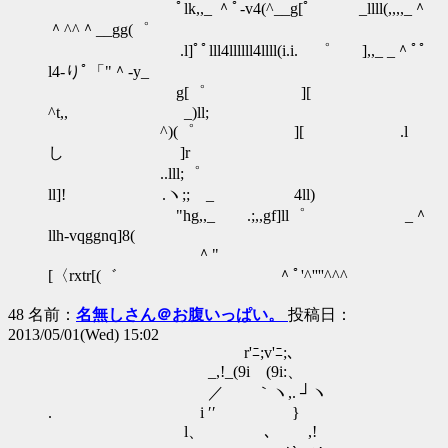
ﾟlk,,_ ＾ﾟ-v4(^__g[ﾟ _llll(,,,,_＾
＾^^＾__gg(゜
.l]ﾟﾟlll4llllll4llll(i.i. ゜ ],,_ _＾ﾟﾟ
l4-りﾟ「"＾-y_
g[゜ ][
^t,, _)ll;
^)(゜ ][ .l
し ]r
..lll;゜
ll]! .ヽ;; _ 4ll)
"hg,,_ .;,,gf]ll゜ _＾
llh-vqggnq]8(
＾"
[〈rxtr[(゛ ＾ﾟ'^''''^^^
48 名前：
名無しさん＠お腹いっぱい。
投稿日：
2013/05/01(Wed) 15:02
r'ﾆ;v'ﾆ;､
_,!_(9i (9i:、
／ ｀ヽ,. ┘ヽ
. i ′′ }
l、 ､ ,!