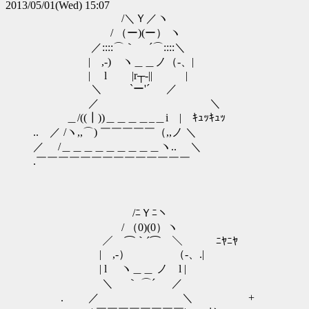
2013/05/01(Wed) 15:07
/＼Ｙ／ヽ
/ （ー)(ー） ヽ
／::::⌒｀ ´⌒::::＼
| ,-) ヽ＿＿ノ（-、|
| l |r┬-|| |
＼ `ー'´ ／
／ ＼
＿/((┃))＿＿＿＿_＿i | ｷｭｯｷｭｯ
.. ／ /ヽ,,⌒) ￣￣￣￣￣（,,ノ ＼
／ /＿＿＿＿＿＿＿＿＿ヽ.. ＼
.￣￣￣￣￣￣￣￣￣￣￣￣￣￣
/ﾆＹﾆヽ
/ （0)(0）ヽ
／ ⌒｀´⌒ ＼ ﾆﾔﾆﾔ
| ,-） （-、.|
| l ヽ＿＿ ノ l |
＼ ｀ ⌒´ ／
. ／ ＼ +