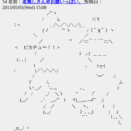
54 名前：
名無しさん＠お腹いっぱい。
投稿日：
2013/05/01(Wed) 15:08
,-'"ヽ
/ i､ /ﾆＹ
ﾆヽ ＿/＼／＼/＼／|＿
{ ﾉ "' ゝ /（ ﾟ )( ﾟ ）ヽ
＼ ／
／ "' ゝ ／::::⌒｀´⌒::::＼
＜ ピカチュー！！＞
/ i ,-）＿＿＿
（-，| ／ ＼
i ､ |-┬-|
/ ￣|／＼/＼/＼/￣
/ `ー'´ /.
i' /､ ,i..
い _／ `-､.,, ､_ i
/' / _/ ＼`i " /ﾞ ./
(,,／ , ' _,,-'" i ヾi__,,,...--t'" ,|
,/ ／ ＼ ヽ､ i |
(､,,/ 〉､ ､,} | .i
`` ` ! ､､＼
!､
_n_,〉>