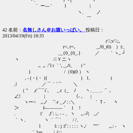
｀ ー--‐ ' l |
ヽ、 ノ
￣
42 名前：
名無しさん＠お腹いっぱい。
投稿日：
2013/04/19(Fri) 18:35
r'ﾆ;v'ﾆ;､
r=､r=､ _,!0_i0) ）i:、
__{0_{0_.} ／ ｀ヽ,. ┘
ヽ /ﾆＹニヽ
,､ ,､ /´l r ｀'､_,ﾉi、 i ′′
} /（0)(0 ） ヽ
, - (・(・ ){ ) l、 (
,! ／⌒｀´⌒ ＼
（ '' ,r'⌒ﾞi`､ _.r（_ ﾉ ヽ.＿＿. ＾ 、
∠! | （- 、 |
ヽー< ,,ノ `´-r _ノ: :＼ ｀Ｔ- ﾍ
＞ ﾄ-―――-｀ l !
. i′ ,f´: :,. - - 、ヽ ,,.-ﾃ| ,／
｀ヽ、 ヽ ｀⌒´ / /、
l l: : j :f´: : : : : ヽ,/ '''"´ ,,.: - ヽ
｀ｺー /,ﾉ:::ゝ､