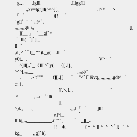
_g,,、 .lglll. .lllgg]ll
,,xv=tgr]ll(^^^][、 .l^Y .ヽ
「゜ t[!_ ゜
' gllﾟ＾｀､f^ﾞ､
,,,,,,,,glili,, .][
][__ 」゛__g[ﾟ^
＾.lll(゜]ﾟ]t_
ll゜
,il[＾ﾟﾟl]_ "")l._g( .lll゜
y0t,,_、 V'~゛
^]ll[,,ﾟ_〈llll^ﾟy( 〈[ .l]、
^^^[,,,,__ ,,,,gr"
. .~'t""" f][,,[[ ゜ "^ﾟlﾟl9vq,,,,,,,,,,,,gdt^゜
;;;;)、
][.＼l.,, ゜
＾ ,...r'゛"llt
][
^)k。 、 .;,,f「゜ ]ll!
g]^[_ ﾟ
lfllq,,,,__________.r'''""、 ゜ _][_..
]! 4t。 __f＾＾][＾＾＾ﾟl(゛ ＾
kg_ ,,g]ﾟl(、