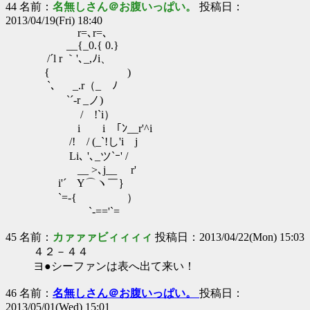
44 名前：
名無しさん＠お腹いっぱい。
投稿日：
2013/04/19(Fri) 18:40
r=､r=､
__{_0.{ 0.}
/´l r ｀'､_,ﾉi、
{ )
`､ _.r（_ ﾉ
`´-r _ノ)
/ !`i）
i i ｢ﾝ__r'^i
/! / (_`!し'i j
Li､ '､_ツ`ｰ' /
__ >､j__ r'
i'´ Y⌒ヽ￣｝
`=-{ ）
`-=='`=
45 名前：
カァァァビィィィィ
投稿日：2013/04/22(Mon) 15:03
４２－４４
ヨ●シーファンは表へ出て来い！
46 名前：
名無しさん＠お腹いっぱい。
投稿日：
2013/05/01(Wed) 15:01