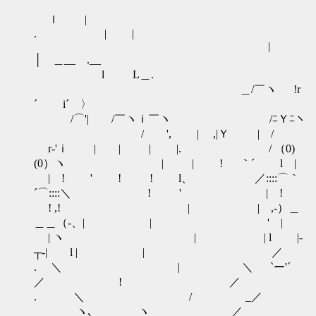
ｌ |
. | |
|
│ ＿__ .__
l L＿.
＿/￣ヽ !r
´ i´ 〉
/⌒'| /￣ヽｉ￣ヽ /ﾆＹﾆヽ
/ ', | ,|Ｙ | /
r‐'ｉ | | | |. / （0)
(0）ヽ | | ! ｀´ l |
| ! ' ! ! l、 ／::::⌒｀
´⌒::::＼ ! ' | !
! ,! | | ,-）＿
＿＿（-、| | ' |
| ヽ | | l |-
┬-| l | | ／
. ＼ | ＼ `ー'´
／ ! ／
. ＼ / _／
ヽ､ ヽ ／