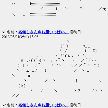
ハ. l;;;;;;;;;;;;;;;;;;;;;;;;;;;;;;
／ l ﾞt `' ／^t;
＼ ,,.ゝ;;;;;;;;;;;;;;;;;;;;;;;;;;;
51 名前：
名無しさん＠お腹いっぱい。
投稿日：
2013/05/01(Wed) 15:06
∩
( ⌒) ∩_ _
/,. ノ､ i .,,E）
,､ ,､ / / ﾟ)ﾟ), -､ / /"､
_n , - (ﾟ(ﾟ )）> ./ /⌒ヽ＿''_） ノ' ﾟ)ﾟ), -
（ l （ '＿,r'⌒ﾞｉ / /ヽ_,,__ ＼／ ／⌒ヽ＿''_）
＼ ＼ ∠_ ,,ノ （ ／ ヽ_,,__
＼ n
ヽ___￣￣ ノ ヽ | ￣ ＼
（ E）
/ / ＼ ヽ ﾌ / ヽ ヽ_
／／
52 名前：
名無しさん＠お腹いっぱい。
投稿日：