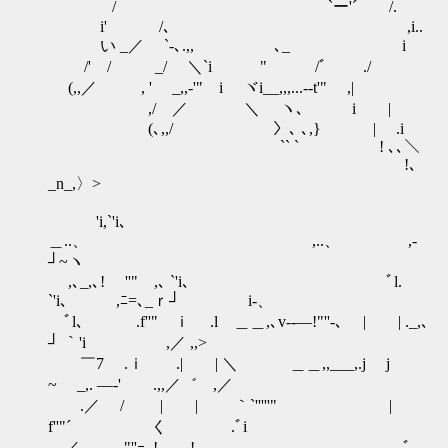
/ `ー'´ /.
i' /､ ,i..
い _／ `-､.,, ､_ i
/' / _/ ＼`i " /ﾞ ./
(,,／ , ' _,,-'" i ヾi__,,,...--t'" ,|
,/ ／ ＼ ヽ､ i |
(､,,/ 〉､ ､,} | .i
`` ` ! ､､＼
!､
_n_,〉>
'i,`'i､
＿..、 ,..、 ,-
┘~ヽ
,､_,､! ''" ,､ `'i､ ﾞl.
`'i､ ,ﾆ=､_ｒ┘ i‐、
ﾞl､ .f''" ｉ .l ＿＿,､v-‐―!"''-､ | | ._,､
┘ ｀'i ,／ ,,>
￣7 .ｉ .| | ＼ ＿＿,,___,.j j
~ _,. ―‐' .,,／゛ ,／
.／ / | | ｀`'''''" |
f''"´ く .ﾞi
／ ,､"''ｰ､! ! ﾞ