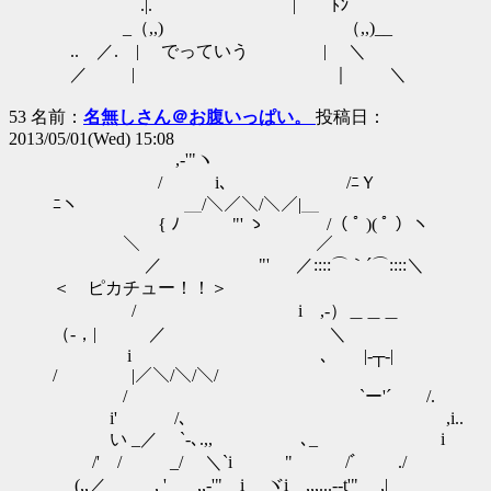
.|.￣￣￣￣￣￣￣￣| ﾄﾝ
_（,,) （,,)__
.. ／. | でっていう | ＼
／ | ｜ ＼
53 名前：
名無しさん＠お腹いっぱい。
投稿日：
2013/05/01(Wed) 15:08
,-'"ヽ
/ i､ /ﾆＹ
ﾆヽ ＿/＼／＼/＼／|＿
{ ﾉ "' ゝ /（ ﾟ )( ﾟ ）ヽ
＼ ／
／ "' ゝ ／::::⌒｀´⌒::::＼
＜ ピカチュー！！＞
/ i ,-）＿＿＿
（-，| ／ ＼
i ､ |-┬-|
/ ￣|／＼/＼/＼/￣
/ `ー'´ /.
i' /､ ,i..
い _／ `-､.,, ､_ i
/' / _/ ＼`i " /ﾞ ./
(,,／ , ' _,,-'" i ヾi__,,,...--t'" ,|