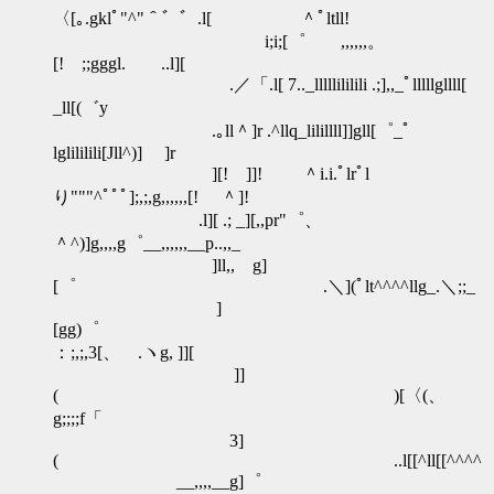
〈[｡.gklﾟ"^"＾゛゛.l[ ＾ﾟltll!
i;i;[゜ ,,,,,,。
[! ;;gggl. ..l][
.／「.l[ 7.._lllllililili .;],,_ﾟlllllgllll[
_ll[(゛y
.｡ll＾]r .^llq_lilillll]]gll[゜_ﾟ
lglililili[Jll^)] ]r
][! ]]! ＾i.i.ﾟlrﾟl
り"""^ﾟﾟﾟ];,;,g,,,,,,[! ＾]!
.l][ .; _][,,pr"゜、
＾^)]g,,,,g゜__,,,,,,__p..,,_
]ll,, g]
[゜ .＼](ﾟlt^^^^llg_.＼;;_
]
[gg)゜
：;,;,3[、 .ヽg, ]][
]]
( )[〈(、
g;;;;f「
3]
( ..l[[^ll[[^^^^
__,,,,__g]゜