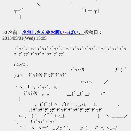
＼ |--‐
┬=''´ `Ｔー‐┬ |
|
50 名前：
名無しさん＠お腹いっぱい。
投稿日：
2013/05/01(Wed) 15:05
ﾃﾞｯﾃﾞﾃﾞｯﾃﾞﾃﾞｯﾃﾞﾃﾞｯﾃﾞﾃﾞｯﾃﾞﾃﾞｯﾃﾞﾃﾞｯﾃﾞﾃﾞｯﾃﾞﾃﾞｯﾃﾞﾃﾞｯ
ﾃﾞﾃﾞｯﾃﾞﾃﾞｯﾃﾞﾃﾞｯﾃﾞﾃﾞｯﾃﾞ
r'ﾆ;v'ﾆ;､
ﾃﾞｯﾃｲｳ _,!ﾟ ) iﾟ
) .iヽ ﾃﾞｯﾃｲｳ ﾃﾞｯﾃﾞﾃﾞｯﾃﾞ
r=､r=､ ／
｀ヽ,. ┘ ヽ ﾃﾞｯﾃﾞﾃﾞｯﾃﾞ
ﾃﾞｯﾃｲｳ ,､ ,､ .__{ﾟ _{ﾟ _} i ′′
}
, - (ﾟ(ﾟ )）> /´l r ｀'､_,ﾉi、 l、 ､
,! ﾃﾞｯﾃﾞﾃﾞｯﾃﾞﾃﾞｯﾃﾞﾃﾞｯﾃﾞﾃﾞｯﾃﾞﾃﾞｯﾃﾞ
r-=、（ '' ,r'⌒ﾞｉ>_{ ) ヽ.＿___,ノ
` 、 ! ﾃﾞｯﾃﾞﾃﾞｯﾃﾞ
｀ﾞゝヽ､ヽー´ ,,ノ::｀`､ _.r（_ ﾉﾞ`ｰ. ヽ,.┬/