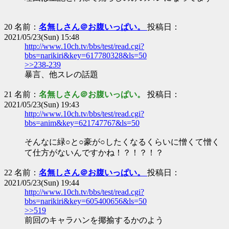
20 名前：
名無しさん＠お腹いっぱい。
投稿日：
2021/05/23(Sun) 15:48
http://www.10ch.tv/bbs/test/read.cgi?
bbs=narikiri&key=617780328&ls=50
>>238-239
暴言、他スレの話題
21 名前：
名無しさん＠お腹いっぱい。
投稿日：
2021/05/23(Sun) 19:43
http://www.10ch.tv/bbs/test/read.cgi?
bbs=anim&key=621747767&ls=50
そんなに緑○と○豪が○したくなるくらいに憎くて憎く
て仕方がないんですかね！？！？！？
22 名前：
名無しさん＠お腹いっぱい。
投稿日：
2021/05/23(Sun) 19:44
http://www.10ch.tv/bbs/test/read.cgi?
bbs=narikiri&key=605400656&ls=50
>>519
前回のキャラハンを揶揄するかのよう