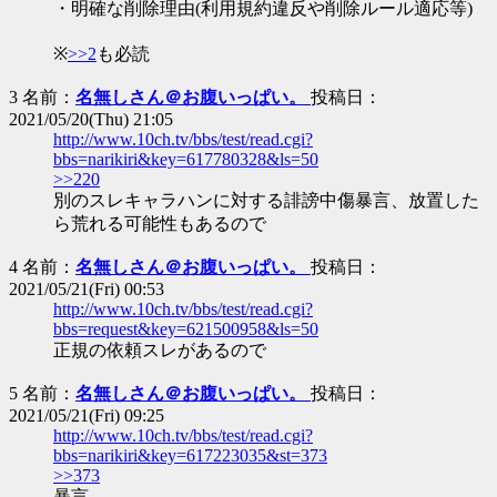
・明確な削除理由(利用規約違反や削除ルール適応等)
※
>>2
も必読
3 名前：
名無しさん＠お腹いっぱい。
投稿日：
2021/05/20(Thu) 21:05
http://www.10ch.tv/bbs/test/read.cgi?
bbs=narikiri&key=617780328&ls=50
>>220
別のスレキャラハンに対する誹謗中傷暴言、放置した
ら荒れる可能性もあるので
4 名前：
名無しさん＠お腹いっぱい。
投稿日：
2021/05/21(Fri) 00:53
http://www.10ch.tv/bbs/test/read.cgi?
bbs=request&key=621500958&ls=50
正規の依頼スレがあるので
5 名前：
名無しさん＠お腹いっぱい。
投稿日：
2021/05/21(Fri) 09:25
http://www.10ch.tv/bbs/test/read.cgi?
bbs=narikiri&key=617223035&st=373
>>373
暴言