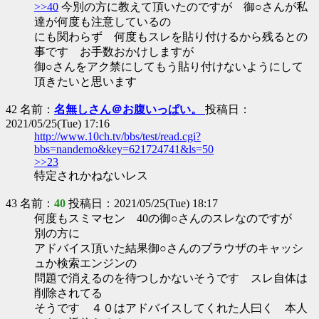
>>40
今別の方に教えて頂いたのですが 御○さんが私
達が何度も注意しているの
にも関わらず 何度もスレを貼り付けるから残るとの
事です お手数おかけしますが
御○さんをアク禁にしてもう貼り付けないようにして
頂きたいと思います
42 名前：
名無しさん＠お腹いっぱい。
投稿日：
2021/05/25(Tue) 17:16
http://www.10ch.tv/bbs/test/read.cgi?
bbs=nandemo&key=621724741&ls=50
>>23
特定されかねないレス
43 名前：
40
投稿日：2021/05/25(Tue) 18:17
何度もスミマセン 40の御○さんのスレなのですが
別の方に
アドバイス頂いた結果御○さんのブラウザのキャッシ
ュか検索エンジンの
問題で消えるのを待つしかないそうです スレ自体は
削除されてる
そうです ４０はアドバイスしてくれた人曰く 本人