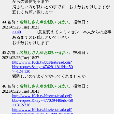
からの返信あるまで
消さない方が良いとの事です お手数おかけしますが
宜しくお願い致します
44 名前：
名無しさん＠お腹いっぱい。
投稿日：
2021/05/25(Tue) 18:21
>>40
コロコロ意見変えてスミマセン 本人からの返事
あるまでスレ残しといて下さい
お手数おかけします
45 名前：
名無しさん＠お腹いっぱい。
投稿日：
2021/05/25(Tue) 18:37
http://www.10ch.tv/bbs/test/read.cgi?
bbs=request&key=474281181&ls=50
>>124-130
鬱陶しいのでよそでやってくれませんか
46 名前：
名無しさん＠お腹いっぱい。
投稿日：
2021/05/25(Tue) 18:41
http://www.10ch.tv/bbs/test/read.cgi?
bbs=request&key=477029440&ls=50
>>312-316
http://www.10ch.tv/bbs/test/read.cgi?