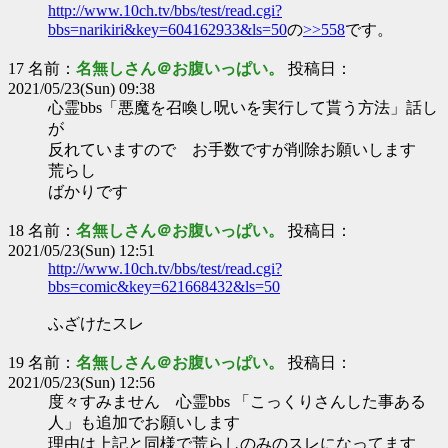
http://www.10ch.tv/bbs/test/read.cgi?
bbs=narikiri&key=604162933&ls=50
の
>>558
です。
17 名前：
名無しさん＠お腹いっぱい。
投稿日：
2021/05/23(Sun) 09:38
心霊bbs「悪魔を召喚し呪いを実行して貰う方法」話し
が
反れていますので お手数ですが削除お願いします
荒らし
ばかりです
18 名前：
名無しさん＠お腹いっぱい。
投稿日：
2021/05/23(Sun) 12:51
http://www.10ch.tv/bbs/test/read.cgi?
bbs=comic&key=621668432&ls=50
ふざけたスレ
19 名前：
名無しさん＠お腹いっぱい。
投稿日：
2021/05/23(Sun) 12:56
度々すみません 心霊bbs 「こっくりさんした事ある
人」も追加でお願いします
理由は上記と同様で荒らしのみのスレになってます