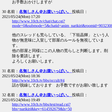
お手数おかけしますが
30 名前：
名無しさん＠お腹いっぱい。
投稿日：
2021/05/24(Mon) 17:20
http://www.10ch.tv/chat/chat.cgi?
mode=0&submode=5&chatid=anim_narikiri&roomid=903230
他のスレッドも荒らしている、「下垣晶輝」 という人
物が無意味に入室して部屋のルールを無視していま
す。
他の部屋と同様にこの人物の荒らしと判断します。削
除を要請します。
よろしくお願いします。
31 名前：
名無しさん＠お腹いっぱい。
投稿日：
2021/05/24(Mon) 18:36
http://www.10ch.tv/bbs/occult/#4
話が脱線しております お手数ですがお願い致します
32 名前：
名無しさん＠お腹いっぱい。
投稿日：
2021/05/24(Mon) 19:49
http://www.10ch.tv/bbs/test/read.cgi?
bbs=narikiri&key=614592679&ls=50