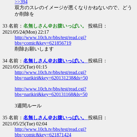
>>394
双方のスレのイメージが悪くなりかねないので、どう
か削除を
33 名前：
名無しさん＠お腹いっぱい。
投稿日：
2021/05/24(Mon) 22:17
http://www.10ch.tv/bbs/test/read.cgi?
bbs=comic&key=621856719
削除お願いします
34 名前：
名無しさん＠お腹いっぱい。
投稿日：
2021/05/25(Tue) 01:15
http://www.10ch.tv/bbs/test/read.cgi?
bbs=narikiri&key=620131238&ls=50
http://www.10ch.tv/bbs/test/read.cgi?
bbs=narikiri&key=620131168&ls=50
3週間ルール
35 名前：
名無しさん＠お腹いっぱい。
投稿日：
2021/05/25(Tue) 02:04
http://www.10ch.tv/bbs/test/read.cgi?
bbs=comic&key=621871424