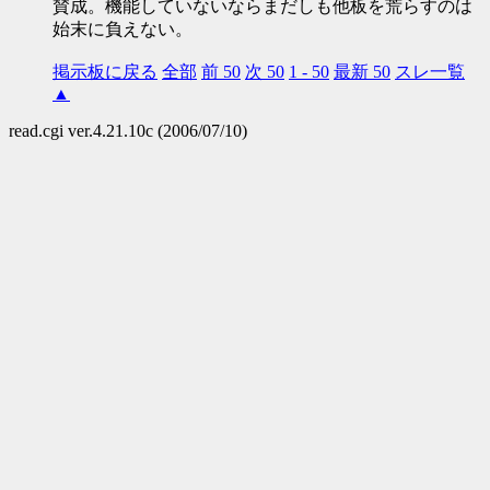
賛成。機能していないならまだしも他板を荒らすのは
始末に負えない。
掲示板に戻る
全部
前 50
次 50
1 - 50
最新 50
スレ一覧
▲
read.cgi ver.4.21.10c (2006/07/10)