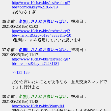
http://www.10ch.tv/bbs/test/read.cgi?
bbs=comic&key=621856719
品がなさすぎ
36 名前：
名無しさん＠お腹いっぱい。
投稿日：
2021/05/25(Tue) 05:03
http://www.10ch.tv/bbs/test/read.cgi?
bbs=narikiri&key=619348383&ls=50
3週間ルールを適用していいと思います
37 名前：
名無しさん＠お腹いっぱい。
投稿日：
2021/05/25(Tue) 11:17
http://www.10ch.tv/bbs/test/read.cgi?
bbs=request&key=474281181
>>125-129
だから言いたいことがあるなら「意見交換スレッドで
す」に行けよと
38 名前：
名無しさん＠お腹いっぱい。
投稿日：
2021/05/25(Tue) 11:48
http://www.10ch.tv/bbs/Worry/#1
関係ないスレなので お手数おかけしますが宜しくお