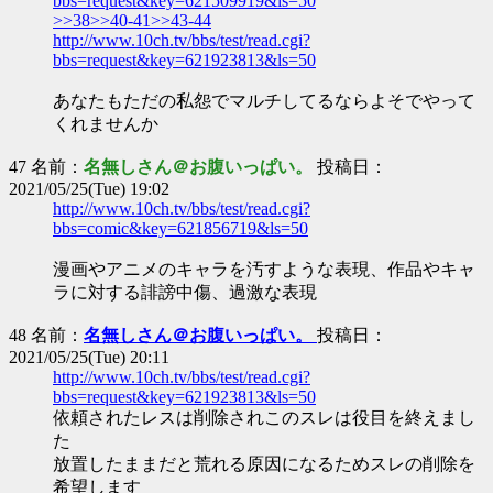
bbs=request&key=621509919&ls=50
>>38
>>40-41
>>43-44
http://www.10ch.tv/bbs/test/read.cgi?
bbs=request&key=621923813&ls=50
あなたもただの私怨でマルチしてるならよそでやって
くれませんか
47 名前：
名無しさん＠お腹いっぱい。
投稿日：
2021/05/25(Tue) 19:02
http://www.10ch.tv/bbs/test/read.cgi?
bbs=comic&key=621856719&ls=50
漫画やアニメのキャラを汚すような表現、作品やキャ
ラに対する誹謗中傷、過激な表現
48 名前：
名無しさん＠お腹いっぱい。
投稿日：
2021/05/25(Tue) 20:11
http://www.10ch.tv/bbs/test/read.cgi?
bbs=request&key=621923813&ls=50
依頼されたレスは削除されこのスレは役目を終えまし
た
放置したままだと荒れる原因になるためスレの削除を
希望します