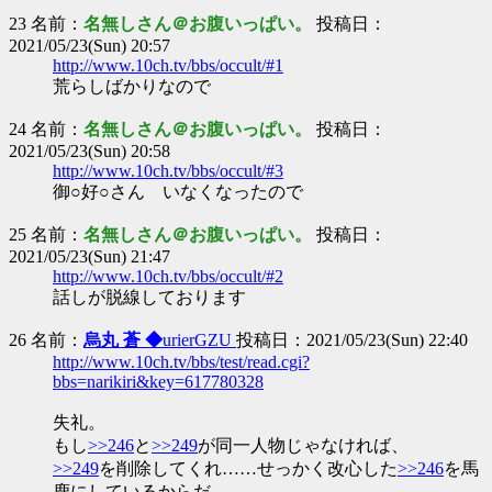
23 名前：
名無しさん＠お腹いっぱい。
投稿日：
2021/05/23(Sun) 20:57
http://www.10ch.tv/bbs/occult/#1
荒らしばかりなので
24 名前：
名無しさん＠お腹いっぱい。
投稿日：
2021/05/23(Sun) 20:58
http://www.10ch.tv/bbs/occult/#3
御○好○さん いなくなったので
25 名前：
名無しさん＠お腹いっぱい。
投稿日：
2021/05/23(Sun) 21:47
http://www.10ch.tv/bbs/occult/#2
話しが脱線しております
26 名前：
烏丸 蒼 ◆
urierGZU
投稿日：2021/05/23(Sun) 22:40
http://www.10ch.tv/bbs/test/read.cgi?
bbs=narikiri&key=617780328
失礼。
もし
>>246
と
>>249
が同一人物じゃなければ、
>>249
を削除してくれ……せっかく改心した
>>246
を馬
鹿にしているからだ。