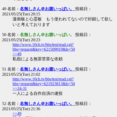
49 名前：
名無しさん＠お腹いっぱい。
投稿日：
2021/05/25(Tue) 20:15
漫画板と心霊板 もう使われてないので封鎖して欲し
いと考えております
50 名前：
名無しさん＠お腹いっぱい。
投稿日：
2021/05/25(Tue) 20:23
http://www.10ch.tv/bbs/test/read.cgi?
bbs=request&key=621509919&ls=50
>>49
私怨による無茶苦茶な依頼
51 名前：
名無しさん＠お腹いっぱい。
投稿日：
2021/05/25(Tue) 21:02
http://www.10ch.tv/bbs/test/read.cgi?
bbs=request&key=621923813&ls=50
>>24-31
一人による自作自演の連投
52 名前：
名無しさん＠お腹いっぱい。
投稿日：
2021/05/25(Tue) 21:36
>>49