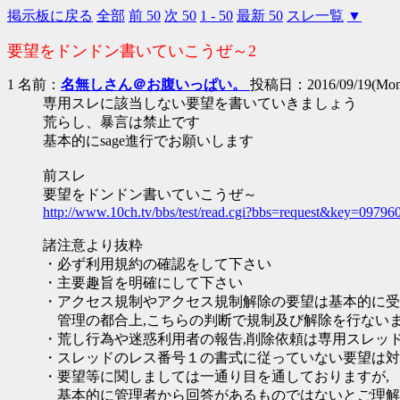
掲示板に戻る
全部
前 50
次 50
1 - 50
最新 50
スレ一覧
▼
要望をドンドン書いていこうぜ～2
1 名前：
名無しさん＠お腹いっぱい。
投稿日：2016/09/19(Mon)
専用スレに該当しない要望を書いていきましょう
荒らし、暴言は禁止です
基本的にsage進行でお願いします
前スレ
要望をドンドン書いていこうぜ～
http://www.10ch.tv/bbs/test/read.cgi?bbs=request&key=09796
諸注意より抜粋
・必ず利用規約の確認をして下さい
・主要趣旨を明確にして下さい
・アクセス規制やアクセス規制解除の要望は基本的に受
管理の都合上,こちらの判断で規制及び解除を行ない
・荒し行為や迷惑利用者の報告,削除依頼は専用スレッ
・スレッドのレス番号１の書式に従っていない要望は対
・要望等に関しましては一通り目を通しておりますが,
基本的に管理者から回答があるものではないとご理解