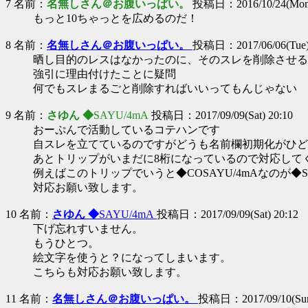
7 名前：
名無しさん＠お腹いっぱい。
投稿日：2016/10/24(Mon)
もっと10ちゃっとを広めるのだ！
8 名前：
名無しさん＠お腹いっぱい。
投稿日：2017/06/06(Tue) 
晒し目的のレスはなかったのに、そのスレを削除させる
強引に理由付けたことに疑問
何でもスレまるごと削除すればいいってもんじゃない
9 名前：
さゆん ◆
SAYU/4mA
投稿日：2017/09/09(Sat) 20:10
おーぷんで活動しているコテハンです
自スレを立てているのですがどうも名前欄初期化がひど
あとトリップがいまだに8桁になっているので対応して
例えばこのトリップでいうと◆COSAYU/4mAなのが◆S
対応お願い致します。
10 名前：
さゆん ◆
SAYU/4mA
投稿日：2017/09/09(Sat) 20:12
下げ忘れすいません。
もうひとつ。
絵文字を使うと？になってしまいます。
こちらも対応お願い致します。
11 名前：
名無しさん＠お腹いっぱい。
投稿日：2017/09/10(Sun