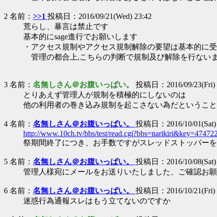
2 名前：
>>1
投稿日：2016/09/21(Wed) 23:42
荒らし、暴言は禁止です
基本的にsage進行でお願いします
・アクセス規制やアクセス規制解除の要望は基本的に受
管理の都合上,こちらの判断で規制及び解除を行ない
3 名前：
名無しさん＠お腹いっぱい。
投稿日：2016/09/23(Fri) 
とりあえず管理人が規制を積極的にしないのは
他の利用者の巻き込み規制を起こさない為だということ
4 名前：
名無しさん＠お腹いっぱい。
投稿日：2016/10/01(Sat) 
http://www.10ch.tv/bbs/test/read.cgi?bbs=narikiri&key=4747
祭期間終了につき、お手数ですがスレッドストッパーを
5 名前：
名無しさん＠お腹いっぱい。
投稿日：2016/10/08(Sat) 
管理人様宛にメールをお送りいたしました、ご確認お願
6 名前：
名無しさん＠お腹いっぱい。
投稿日：2016/10/21(Fri) 
迷惑行為通報スレはもう立てないのですか