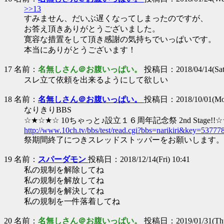
>>13
すみません、だいぶ遅くなってしまったのですが、
お答え頂きありがとうございました。
寛容な措置をして頂き感謝の気持ちでいっぱいです。
本当にありがとうございます！
17 名前：
名無しさん＠お腹いっぱい。
投稿日：2018/04/14(Sat)
スレ立て依頼を出来るようにして欲しい
18 名前：
名無しさん＠お腹いっぱい。
投稿日：2018/10/01(Mon
なりきりBBS
☆★☆★☆ 10ちゃっと♪設立１６周年記念祭 2nd Stage!!
http://www.10ch.tv/bbs/test/read.cgi?bbs=narikiri&key=5377
祭期間終了につきスレッドストッパーをお願いします。
19 名前：
スパーダモン
投稿日：2018/12/14(Fri) 10:41
私の規制を解除してね
私の規制を解放してね
私の規制を解決してね
私の規制を一件落着してね
20 名前：
名無しさん＠お腹いっぱい。
投稿日：2019/01/31(Thu