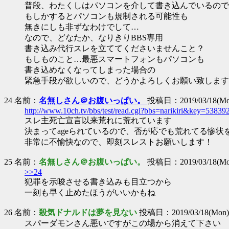
普段、わたくしはパソコンを介して書き込んでいるので
もしかするとパソコンも規制される可能性も
無きにしも非ずなわけでして…
なので、どなたか、なりきりBBS専用
書き込み代行スレを立ててくださいませんこと？
もしものこと…最悪スマートフォンもパソコンも
書き込めなくなってしまった場合の
緊急手段が欲しいので、どうかよろしくお願い致します
24 名前：
名無しさん＠お腹いっぱい。
投稿日：2019/03/18(Mon
http://www.10ch.tv/bbs/test/read.cgi?bbs=narikiri&key=5383
スレ主死亡宣言以来荒れに荒れています
決まってageられているので、否が応でも荒れてる惨状
非常に不愉快なので、即刻スレストお願いします！
25 名前：
名無しさん＠お腹いっぱい。
投稿日：2019/03/18(Mon
>>24
犯罪を示唆させる書き込みも目立つから
一刻も早く止めたほうがいいかもね
26 名前：
殺気ドナルドは夢を見ない
投稿日：2019/03/18(Mon) 
スパーダモンさん悪いですがこの場から消えて下さい