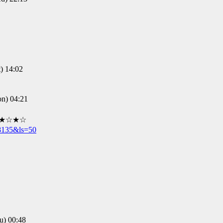
 14:02
) 04:21
☆★☆★☆
78135&ls=50
) 00:48