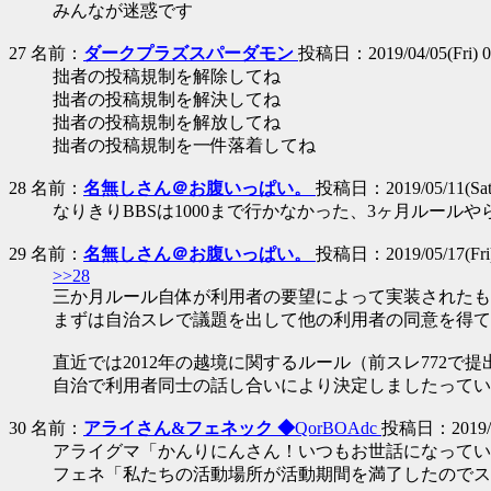
みんなが迷惑です
27 名前：
ダークプラズスパーダモン
投稿日：2019/04/05(Fri) 0
拙者の投稿規制を解除してね
拙者の投稿規制を解決してね
拙者の投稿規制を解放してね
拙者の投稿規制を一件落着してね
28 名前：
名無しさん＠お腹いっぱい。
投稿日：2019/05/11(Sat)
なりきりBBSは1000まで行かなかった、3ヶ月ルール
29 名前：
名無しさん＠お腹いっぱい。
投稿日：2019/05/17(Fri)
>>28
三か月ルール自体が利用者の要望によって実装されたも
まずは自治スレで議題を出して他の利用者の同意を得て
直近では2012年の越境に関するルール（前スレ772で
自治で利用者同士の話し合いにより決定しましたってい
30 名前：
アライさん&フェネック ◆
QorBOAdc
投稿日：2019/06
アライグマ「かんりにんさん！いつもお世話になってい
フェネ「私たちの活動場所が活動期間を満了したのでス