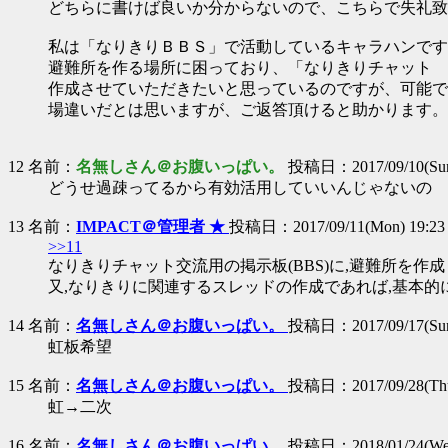
どちらに書けば良いか分からないので、こちらで失礼致
私は「なりきりＢＢＳ」で活動しているキャラハンです
避難所を作る場所に困っており、「なりきりチャット 
作成させていただきたいと思っているのですが、可能で
場違いだとは思いますが、ご返答頂けると助かります。
12 名前：
名無しさん＠お腹いっぱい。
投稿日：2017/09/10(Sun
どうせ過疎ってるから有効活用していいんじゃないの
13 名前：
IMPACT＠管理者 ★
投稿日：2017/09/11(Mon) 19:23
>>11
なりきりチャット交流用の掲示板(BBS)に,避難所を作
又,なりきりに関連するスレッドの作成であれば,基本的
14 名前：
名無しさん＠お腹いっぱい。
投稿日：2017/09/17(Sun
虹板希望
15 名前：
名無しさん＠お腹いっぱい。
投稿日：2017/09/28(Thu
虹→二次
16 名前：
名無しさん＠お腹いっぱい。
投稿日：2018/01/24(Wed