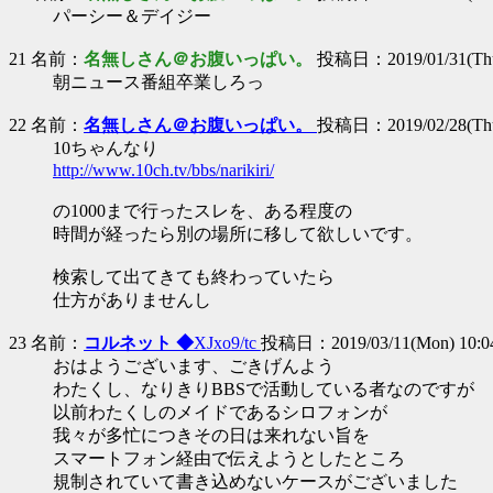
パーシー＆デイジー
21 名前：
名無しさん＠お腹いっぱい。
投稿日：2019/01/31(Thu
朝ニュース番組卒業しろっ
22 名前：
名無しさん＠お腹いっぱい。
投稿日：2019/02/28(Thu
10ちゃんなり
http://www.10ch.tv/bbs/narikiri/
の1000まで行ったスレを、ある程度の
時間が経ったら別の場所に移して欲しいです。
検索して出てきても終わっていたら
仕方がありませんし
23 名前：
コルネット ◆
XJxo9/tc
投稿日：2019/03/11(Mon) 10:0
おはようございます、ごきげんよう
わたくし、なりきりBBSで活動している者なのですが
以前わたくしのメイドであるシロフォンが
我々が多忙につきその日は来れない旨を
スマートフォン経由で伝えようとしたところ
規制されていて書き込めないケースがございました