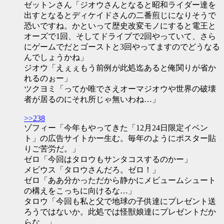
ゼットンさん「ジオウさんとなると昭和ライダー達を
出すとなるとディケイドさんの二番煎じになりそうで
恐いですね。かといって歴史改変モノにすると電王と
オーズで1回、そしてドライブで2回やっていて、さら
にゲームでだとゴーストと3回やってますのでどうなる
んでしょうかね」
ジオウ「えぇぇもう前例が此処迄あると俺関りが省か
れるのぉー」
ツクヨミ「ってか唯でさえオーマジオウや世界の破壊
者が居るのにそれ所じゃ無いわね…」
>>238
ゾフィー「今年もやってきた「12月24日限定イベン
ト」の広告サイトかー生む。毎年のようにポスター貼
りご苦労だ。」
ゼロ「今回はタロウもサンタコスするのかー」
メビウス「タロウさんだろ。ゼロ！」
ゼロ「ああ分かっただから静かにメビュームシュート
の構えをこっちに向けるな…」
タロウ「今回も私と父で地球の子供達にプレゼント送
ろうではないか。此処では怪獣娘達にプレゼントだか
らな。」