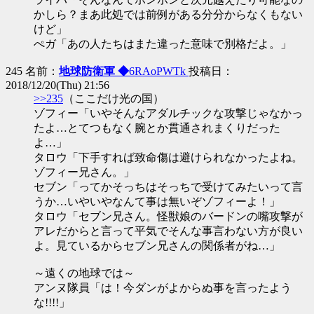
かしら？まあ此処では前例がある分分からなくもない
けど」
ぺガ「あの人たちはまた違った意味で別格だよ。」
245 名前：
地球防衛軍 ◆
6RAoPWTk
投稿日：
2018/12/20(Thu) 21:56
>>235
（ここだけ光の国）
ゾフィー「いやそんなアダルチックな攻撃じゃなかっ
たよ…とてつもなく腕とか貫通されまくりだった
よ…」
タロウ「下手すれば致命傷は避けられなかったよね。
ゾフィー兄さん。」
セブン「ってかそっちはそっちで受けてみたいって言
うか…いやいやなんて事は無いぞゾフィーよ！」
タロウ「セブン兄さん。怪獣娘のバードンの嘴攻撃が
アレだからと言って平気でそんな事言わない方が良い
よ。見ているからセブン兄さんの関係者がね…」
～遠くの地球では～
アンヌ隊員「は！今ダンがよからぬ事を言ったよう
な!!!!」