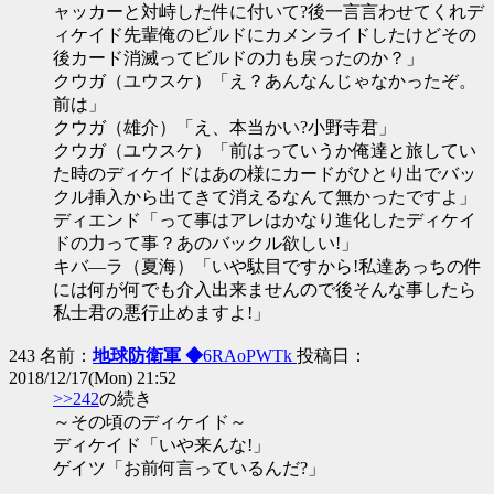
ャッカーと対峙した件に付いて?後一言言わせてくれデ
ィケイド先輩俺のビルドにカメンライドしたけどその
後カード消滅ってビルドの力も戻ったのか？」
クウガ（ユウスケ）「え？あんなんじゃなかったぞ。
前は」
クウガ（雄介）「え、本当かい?小野寺君」
クウガ（ユウスケ）「前はっていうか俺達と旅してい
た時のディケイドはあの様にカードがひとり出でバッ
クル挿入から出てきて消えるなんて無かったですよ」
ディエンド「って事はアレはかなり進化したディケイ
ドの力って事？あのバックル欲しい!」
キバ―ラ（夏海）「いや駄目ですから!私達あっちの件
には何が何でも介入出来ませんので後そんな事したら
私士君の悪行止めますよ!」
243 名前：
地球防衛軍 ◆
6RAoPWTk
投稿日：
2018/12/17(Mon) 21:52
>>242
の続き
～その頃のディケイド～
ディケイド「いや来んな!」
ゲイツ「お前何言っているんだ?」