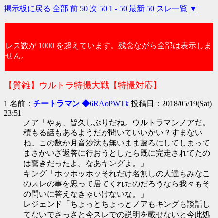
掲示板に戻る
全部
前 50
次 50
1 - 50
最新 50
スレ一覧
▼
レス数が 1000 を超えています。残念ながら全部は表示しま
せん。
【質雑】ウルトラ特撮大戦【特撮対応】
1 名前：
チートラマン ◆
6RAoPWTk
投稿日：2018/05/19(Sat)
23:51
ノア「やぁ、皆久しぶりだね。ウルトラマンノアだ。
積もる話もあるようだが問いていいかい？すまない
ね。この数か月音沙汰も無いまま蔑ろにしてしまって
まさかいざ返答に行おうとしたら既に完走されてたの
は驚きだったよ。なあキングよ。」
キング「ホッホッホッそれだけ名無しの人達もみなこ
のスレの事を思って居てくれたのだろうなら我々もそ
の問いに答えなきゃいけないな。」
レジェンド「ちょっとちょっとノアもキングも談話し
てないでさっさと今スレでの説明を載せないと今此処