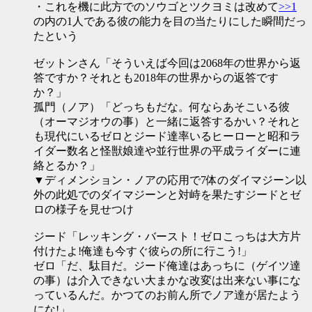
・これを機に此方でのソウゴとツクヨミは改めて
>>1
の内の1人である彼の能力を目の当たりにした瞬間だっ
たという
ゼットンさん「そういえば今回は2068年の世界から返
答ですか？それとも2018年の世界からの返答です
か？」
孤門（ノア）「どっちもだな。何ならあそこいる彼
（オーマジオウの事）と一緒に返答するかい？それと
も現代にいるゼロとジード達率いるヒーローと昭和ラ
イダー数名と怪獣娘達や並行世界の平成ライダーに連
絡とるか？」
▼ディメンション・ノアの応用で7体のダイマジーン以
外の此処でのダイマジーンと対峙を果たすジードとゼ
ロの様子を見せつけ
ジード「レッキング・バースト！ゼロこっちは大方片
付けたよ!俺達も今すぐ彼らの所に行こう!」
ゼロ「だ、駄目だ。ジード俺達はあっちに（ゲイツ達
の事）は介入できない大まかな改変は出来ない事にな
っているんだ。かつてのお前ん所でノア達が居たよう
にな!」