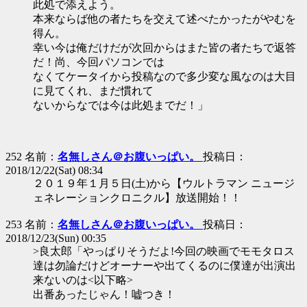
此処で添えよう。
本来ならば他の者たちを交えて述べたかったがやむを
得ん。
幸い今は俺だけだが次回からはまた皆の者たちで返答
だ！尚、今回パソコンでは
なくてケータイから投稿なので多少変な風なのは大目
に見てくれ、まだ慣れて
ないからなでは今は此処までだ！」
252 名前：
名無しさん＠お腹いっぱい。
投稿日：
2018/12/22(Sat) 08:34
２０１９年１月５日(土)から【ウルトラマン ニュージ
ェネレーションクロニクル】放送開始！！
253 名前：
名無しさん＠お腹いっぱい。
投稿日：
2018/12/23(Sun) 00:35
>良太郎「やっぱりそうだよ!今回の映画でモモタロス
達は勿論だけどオーナーや出てくるのに僕達が出演出
来ないのは<以下略>
出番あったじゃん！嘘つき！