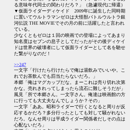
る意味年代同士の関わりだろ？」（急遽現代に帰還）
▼仮面ライダーディケイド 2009年に誕生した同時期
に置いてウルトラマンゼロは大怪獣バトルウルトラ銀
河伝説 THE MOVIEでその月の前に活躍したと言われ
ている。
少なくともゼロは１回の映画での登場によってあまり
知名度はセブンの息子としてだったがその後ディケイ
ドは世界の破壊者にして仮面ライダーとして名を馳せ
た繋がりなのだ！
>>247
一文字「行けたら行けたらで俺は湯飲みでいいや。こ
れでお茶飲んでも罰当たらないだろ。」
本郷「俺はマグカップだな。まーこれは売り切れ次第
かな。売れきれってしまったら流石に難しそうだが」
風見「所で本郷さん。一文字さん。俺達は映画館の方
に行っても大丈夫なんでしょうか？その」
一文字「ああ。昭和ライダーで行くとなると周りが反
応するかだろ？多分行ったとしても対して騒がれない
だろ。なんせ周りは平成ライダー関係者だしその点は
心配ないだろ」