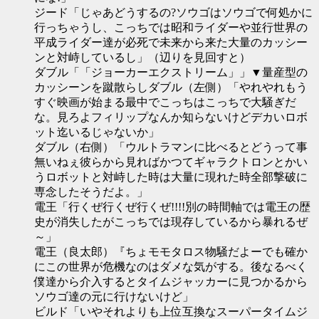
ジード「じゃあどうするの?ソウゴはソウゴで何処かに
行っちゃうし、こっちでは昭和ライダーや並行世界の
平成ライダー達が必死で未来から来た大量のカッシー
ンと対峙しているし」（辺りを見回すと）
ダブル「「ジョーカーエクストリーム」」▼量産型の
カッシーンを蹴散らしダブル（左側）「やれやれもう
すぐ映画が始まる最中でこっちはこっちで大騒ぎだ
な。見ろよフィリップなんか知らないけどデカいロボ
ット迄いるじゃないか」
ダブル（右側）「ウルトラマンに比べるとどうって事
無いねぇ彼らから見ればかつてギャラクトロンとかい
うロボットと対峙した時は大量に現れた時全部撃破に
専念したそうだよ。」
電王「行くぜ行くぜ行くぜ!!!!別の時間軸では電王の歴
史が消失したがこっちでは現存しているから暴れるぜ
～」
電王（良太郎）『ちょモモタロス物騒だよーでも確か
にこの世界が危機なのはダメな気がする。後なるべく
僕達から介入するとタイムジャッカーに見つかるから
ソウゴ達の元に行けないけど」
ビルド「いやそれよりも上位互換なスーパータイムジ