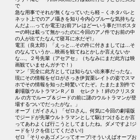
で
急な用事でそれが無くなっていたら軽－くネタバレと
ネット上でのアノ囁きを知り今内心ブルーな気持ちな
んだよ…ってか電王!お前アレはどーいう事だ!!!ポスタ
ーの時は載って無かったのに今回のアノ件でお前の中
の人が出てたなんて寝耳に水だぞ!」
電王（良太郎）「えっと…その件に付きましては…そ
のなんていうか…映画を観てねとかしか言えないか
な…。２号先輩（アセアセ」（ちなみにまだ此方は映
画観ていませんガチで！）
マン「完全に此方としては知らない出来事だったな。
現にその情報をゼロがさっき伊賀栗レイトの姿でスマ
ホでその情報を知った時驚いてたぞ。たまたま別件で
劇場版ウルトラマンＲ／Ｂ セレクト！絆のクリスタ
ル の方でルーブ＆ジードの前に謎のウルトラマンが登
場するついでだったがな。」
オーブ（ガイさん）「ゼロさん。何気に今回の劇場版
でジードが先輩ウルトラマンとして駆けつけるとか言
ってあわよくば行こうとしてましたね。ダメですよ!ジ
ードをリクを信じてください!]
ゼロ「そりゃあゴメンってオーブ!そういえばオーブお