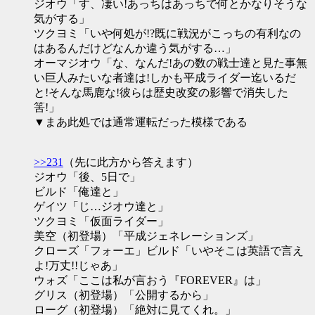
ジオウ「す、凄い!あっちはあっちで何とかなりそうな
気がする」
ツクヨミ「いや何処が!?既に戦況がこっちの有利なの
はあるんだけどなんか違う気がする…」
オーマジオウ「な、なんだ!あの数の戦士達と見た事無
い巨人みたいな者達は!しかも平成ライダー迄いるだ
と!そんな馬鹿な!彼らは歴史改変の影響で消失した
筈!」
▼まあ此処では通常運転だった模様である
>>231
（先に此方から答えます）
ジオウ「後、5日で」
ビルド「俺達と」
ゲイツ「じ…ジオウ達と」
ツクヨミ「仮面ライダー」
美空（初登場）「平成ジェネレーションズ」
クローズ「フォーエ」ビルド「いやそこは英語で言え
よ!万丈!!じゃあ」
ウォズ「ここは私が言おう『FOREVER』は」
グリス（初登場）「公開するから」
ローグ（初登場）「絶対に見てくれ。」