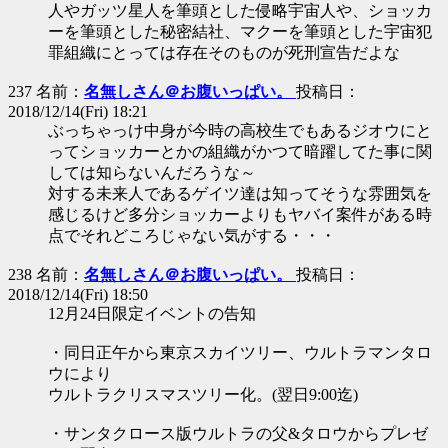
人やガッツ星人を筆頭とした侵略宇宙人や、ショッカ
ーを筆頭とした秘密結社、マクーを筆頭とした宇宙犯
罪組織にとっては存在そのものが死刑宣告だよな
237 名前：
名無しさん＠お腹いっぱい。
投稿日：
2018/12/14(Fri) 18:21
ぶっちゃっけ中身が今時の高校生でもあるジオウにと
ってショッカーとかの組織がかつて暗躍してた事に関
しては知らないんだろうな～
対する未来人であるゲイツ達は知ってそうな雰囲気を
感じるけど多分ショッカーよりもヤバイ案件がある時
点でそれどころじゃない気がする・・・
238 名前：
名無しさん＠お腹いっぱい。
投稿日：
2018/12/14(Fri) 18:50
12月24日限定イベントの告知
・同日正午から東京スカイツリー、ウルトラマンタロ
ウにより
ウルトラクリスマスツリー化。(翌日9:00迄)
・サンタクロース版ウルトラの父&タロウからプレゼ