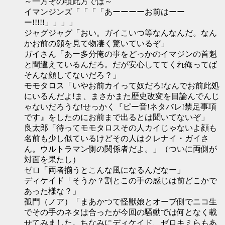
～一方その頃此方では～
イマンジンズ「「「「あーーーーお前はーー
ー!!!!!」」」」
ジャグジャグ「おい。ガイこいつ等なんなんだ。なん
かお前の顔を見て物凄く驚いているぞ」
ガイさん「あー多分俺の事をどっかのイマジンの首魁
と間違えているんだろ。だが安心しててくれ俺ってば
そんな顔してないだろ？」
モモタロス「いやお前カイって奴だろ!なんでお前此処
にいるんだよ!ま、まさかまた歴史改変を目論んでんじ
ゃないだろうな!せっかく『ピー音!ネタバレ!禁足事項
です』をしたのにお前まで出るとは聞いてないぞ」
良太郎「待ってモモタロスその人カイじゃないよ顔も
名前も少し似ているけどその人はクレナイ・ガイさ
ん。ウルトラマン側の関係者だよ。」（ついに両側が
対面を果たし）
ゼロ「両者揃うとこんな風になるんだなー」
ディケイド「そうか？割とこの手の感じは前どこかで
あった様な？」
孤門（ノア）「まあかつて怪獣娘とオーブ側でニコ生
でその手のネタは合ったが今回の騒動では何となく載
せてみました。ちなみにディケイド、ゼロキミらもあ