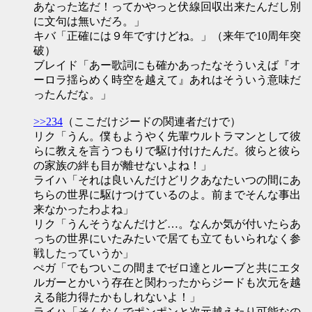
あなった迄だ！ってかやっと伏線回収出来たんだし別
に文句は無いだろ。」
キバ「正確には９年ですけどね。」（来年で10周年突
破）
ブレイド「あー歌詞にも確かあったなそういえば『オ
ーロラ揺らめく時空を越えて』あれはそういう意味だ
ったんだな。」
>>234
（ここだけジードの関連者だけで）
リク「うん。僕もようやく先輩ウルトラマンとして彼
らに教えを言うつもりで駆け付けたんだ。彼らと彼ら
の家族の絆も目が離せないよね！」
ライハ「それは良いんだけどリクあなたいつの間にあ
ちらの世界に駆けつけているのよ。前までそんな事出
来なかったわよね」
リク「うんそうなんだけど…。なんか気が付いたらあ
っちの世界にいたみたいで居ても立てもいられなく参
戦したっていうか」
ぺガ「でもついこの間までゼロ達とルーブと共にエタ
ルガーとかいう存在と関わったからジードも次元を越
える能力得たかもしれないよ！」
ライハ「そんなんでポンポンと次元越えたり可能なの