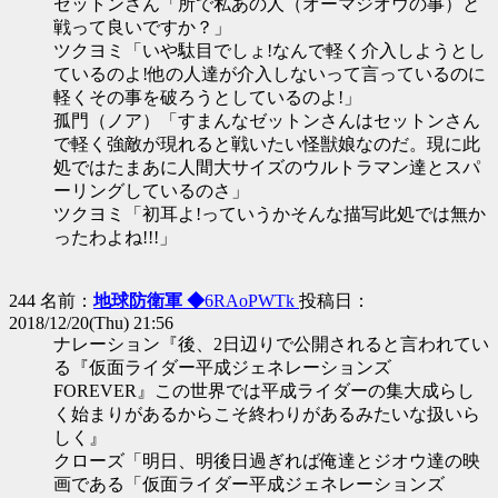
ゼットンさん「所で私あの人（オーマジオウの事）と
戦って良いですか？」
ツクヨミ「いや駄目でしょ!なんで軽く介入しようとし
ているのよ!他の人達が介入しないって言っているのに
軽くその事を破ろうとしているのよ!」
孤門（ノア）「すまんなゼットンさんはセットンさん
で軽く強敵が現れると戦いたい怪獣娘なのだ。現に此
処ではたまあに人間大サイズのウルトラマン達とスパ
ーリングしているのさ」
ツクヨミ「初耳よ!っていうかそんな描写此処では無か
ったわよね!!!」
244 名前：
地球防衛軍 ◆
6RAoPWTk
投稿日：
2018/12/20(Thu) 21:56
ナレーション『後、2日辺りで公開されると言われてい
る『仮面ライダー平成ジェネレーションズ
FOREVER』この世界では平成ライダーの集大成らし
く始まりがあるからこそ終わりがあるみたいな扱いら
しく』
クローズ「明日、明後日過ぎれば俺達とジオウ達の映
画である「仮面ライダー平成ジェネレーションズ