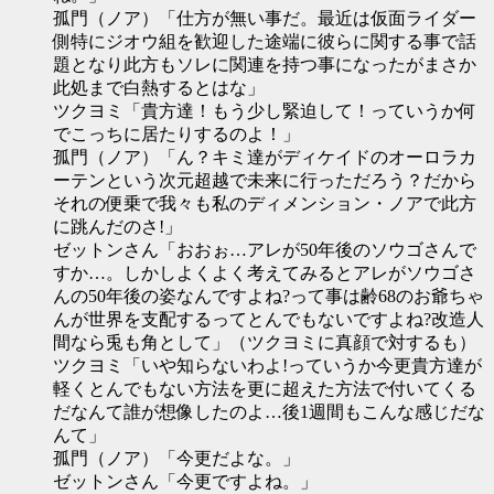
孤門（ノア）「仕方が無い事だ。最近は仮面ライダー
側特にジオウ組を歓迎した途端に彼らに関する事で話
題となり此方もソレに関連を持つ事になったがまさか
此処まで白熱するとはな」
ツクヨミ「貴方達！もう少し緊迫して！っていうか何
でこっちに居たりするのよ！」
孤門（ノア）「ん？キミ達がディケイドのオーロラカ
ーテンという次元超越で未来に行っただろう？だから
それの便乗で我々も私のディメンション・ノアで此方
に跳んだのさ!」
ゼットンさん「おおぉ…アレが50年後のソウゴさんで
すか…。しかしよくよく考えてみるとアレがソウゴさ
んの50年後の姿なんですよね?って事は齢68のお爺ちゃ
んが世界を支配するってとんでもないですよね?改造人
間なら兎も角として」（ツクヨミに真顔で対するも）
ツクヨミ「いや知らないわよ!っていうか今更貴方達が
軽くとんでもない方法を更に超えた方法で付いてくる
だなんて誰が想像したのよ…後1週間もこんな感じだな
んて」
孤門（ノア）「今更だよな。」
ゼットンさん「今更ですよね。」