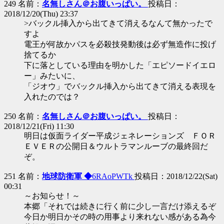
249 名前：
名無しさん＠お腹いっぱい。
投稿日：
2018/12/20(Thu) 23:37
>バックル挿入から出てきて消えるなんて無かったで
すよ
電王が何故かパスを必殺技発動後は必ず無造作に投げ
捨てるか
下に落としている理由を明かした「エピソードイエロ
ー」みたいに、
「ジオウ」でバックル挿入から出てきて消える表現を
入れたのでは？
250 名前：
名無しさん＠お腹いっぱい。
投稿日：
2018/12/21(Fri) 11:30
明日は仮面ライダー平成ジェネレーションズ ＦＯＲ
ＥＶＥＲの公開日＆ウルトラマンルーブの最終回だ
ぞ。
251 名前：
地球防衛軍 ◆
6RAoPWTk
投稿日：2018/12/22(Sat)
00:31
～お知らせ！～
本郷「それでは続きに行く前に少し一言だけ添えるぞ
今日か明日かその時の用事より来れない感がある為今