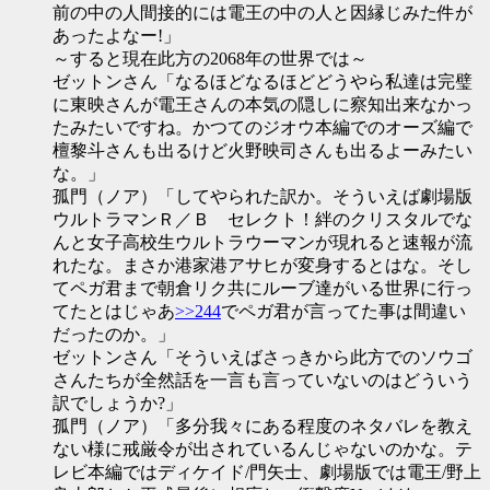
前の中の人間接的には電王の中の人と因縁じみた件が
あったよなー!」
～すると現在此方の2068年の世界では～
ゼットンさん「なるほどなるほどどうやら私達は完璧
に東映さんが電王さんの本気の隠しに察知出来なかっ
たみたいですね。かつてのジオウ本編でのオーズ編で
檀黎斗さんも出るけど火野映司さんも出るよーみたい
な。」
孤門（ノア）「してやられた訳か。そういえば劇場版
ウルトラマンＲ／Ｂ セレクト！絆のクリスタルでな
んと女子高校生ウルトラウーマンが現れると速報が流
れたな。まさか港家港アサヒが変身するとはな。そし
てペガ君まで朝倉リク共にルーブ達がいる世界に行っ
てたとはじゃあ
>>244
でペガ君が言ってた事は間違い
だったのか。」
ゼットンさん「そういえばさっきから此方でのソウゴ
さんたちが全然話を一言も言っていないのはどういう
訳でしょうか?」
孤門（ノア）「多分我々にある程度のネタバレを教え
ない様に戒厳令が出されているんじゃないのかな。テ
レビ本編ではディケイド/門矢士、劇場版では電王/野上