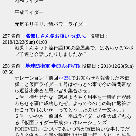
昭和ライダー
平成ライダー
元気モリモリご飯パワーライダー
257 名前：
名無しさん＠お腹いっぱい。
投稿日：
2018/12/23(Sun) 01:03
戦兎くんネット流行語100の楽屋裏で、ばあちゃるやポ
プ子達と会話したりしましたか？
258 名前：
地球防衛軍 ◆
6RAoPWTk
投稿日：2018/12/23(Sun)
07:56
ナレーション『前回
>>251
でお知らせを報告した本郷
猛こと仮面ライダー１号はやっとの事で今の時間帯な
ら返答出来ると思い皆を集合させ』
１号「待たせたな。諸君ようやく用事を一時的だが終
わらせる事に成功したぞ。よって今のこの時に返答に
行こうではないか。ってどうしたのだ？一文字よ」
２号「いやさー前回さー平成ライダーの集大成でもあ
る『仮面ライダー平成ジェネレーションズ
FOREVER』についてあいつ等が宣伝紛いな事してだ
ろう？俺さー今回の映画だけは観に行こうとした矢先