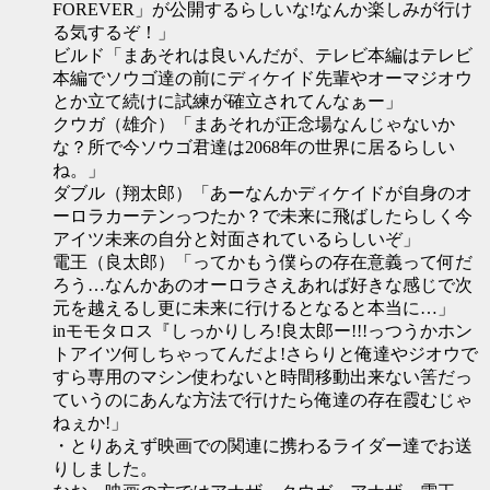
FOREVER」が公開するらしいな!なんか楽しみが行け
る気するぞ！」
ビルド「まあそれは良いんだが、テレビ本編はテレビ
本編でソウゴ達の前にディケイド先輩やオーマジオウ
とか立て続けに試練が確立されてんなぁー」
クウガ（雄介）「まあそれが正念場なんじゃないか
な？所で今ソウゴ君達は2068年の世界に居るらしい
ね。」
ダブル（翔太郎）「あーなんかディケイドが自身のオ
ーロラカーテンっつたか？で未来に飛ばしたらしく今
アイツ未来の自分と対面されているらしいぞ」
電王（良太郎）「ってかもう僕らの存在意義って何だ
ろう…なんかあのオーロラさえあれば好きな感じで次
元を越えるし更に未来に行けるとなると本当に…」
inモモタロス『しっかりしろ!良太郎ー!!!っつうかホン
トアイツ何しちゃってんだよ!さらりと俺達やジオウで
すら専用のマシン使わないと時間移動出来ない筈だっ
ていうのにあんな方法で行けたら俺達の存在霞むじゃ
ねぇか!」
・とりあえず映画での関連に携わるライダー達でお送
りしました。