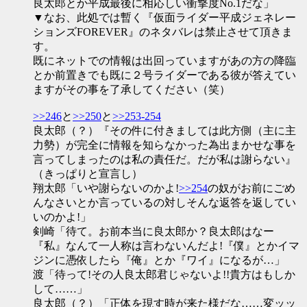
良太郎とか平成最後に相応しい衝撃度No.1だな」
▼なお、此処では暫く『仮面ライダー平成ジェネレー
ションズFOREVER』のネタバレは禁止させて頂きま
す。
既にネットでの情報は出回っていますがあの方の降臨
とか前置きでも既に２号ライダーである彼が答えてい
ますがその事を了承してください（笑）
>>246
と
>>250
と
>>253-254
良太郎（？）『その件に付きましては此方側（主に主
力勢）が完全に情報を知らなかった為出まかせな事を
言ってしまったのは私の責任だ。だが私は謝らない』
（きっぱりと宣言し）
翔太郎「いや謝らないのかよ!
>>254
の奴がお前にごめ
んなさいとか言っているの対しそんな返答を返してい
いのかよ!」
剣崎「待て。お前本当に良太郎か？良太郎はなー
『私』なんて一人称は言わないんだよ!『僕』とかイマ
ジンに憑依したら『俺』とか『ワイ』になるが…」
渡「待って!その人良太郎君じゃないよ!!貴方はもしか
して……」
良太郎（？）「正体を現す時が来た様だな……変ッッ