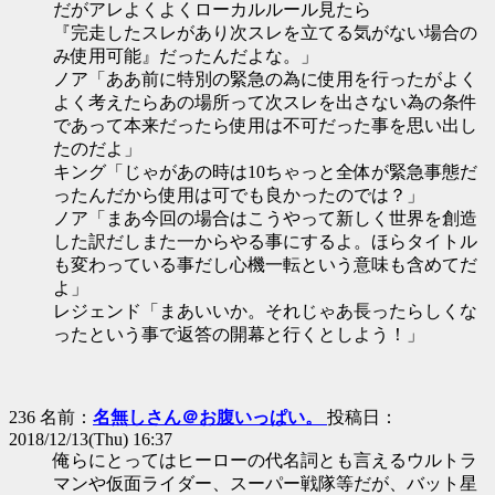
だがアレよくよくローカルルール見たら
『完走したスレがあり次スレを立てる気がない場合の
み使用可能』だったんだよな。」
ノア「ああ前に特別の緊急の為に使用を行ったがよく
よく考えたらあの場所って次スレを出さない為の条件
であって本来だったら使用は不可だった事を思い出し
たのだよ」
キング「じゃがあの時は10ちゃっと全体が緊急事態だ
ったんだから使用は可でも良かったのでは？」
ノア「まあ今回の場合はこうやって新しく世界を創造
した訳だしまた一からやる事にするよ。ほらタイトル
も変わっている事だし心機一転という意味も含めてだ
よ」
レジェンド「まあいいか。それじゃあ長ったらしくな
ったという事で返答の開幕と行くとしよう！」
236 名前：
名無しさん＠お腹いっぱい。
投稿日：
2018/12/13(Thu) 16:37
俺らにとってはヒーローの代名詞とも言えるウルトラ
マンや仮面ライダー、スーパー戦隊等だが、バット星