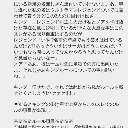
にいる新規の名無しさん達付いていけないよ。あ、申
し遅れた私の名はウルトラマンレジェンドついでに言
わせて貰うけどこの2人のお目付け役さ！」
キング「…レジェンドお主１人だけ私とノアをずば抜
けた存在な風に説明しているがそんな大層な事はこの
スレがある限り自重はするのだが」
レジェンド「いや!?名前の時点でもう答えは出ている
んだけど!?あっそういえばサーガはどうしたんだい？
いつもなら間に入ってなんかやろうと思ってたんだけ
ど見当たらないなー」
ノア「ああ、彼は一足お先に単独での方に出向いた
よ。それじゃあキングルールについての事お願い
ね。」
キング「任せたぞ。それでは此処から私がルールを載
せとくとしよう!ハァァァ!!!!!」
▼するとキングの掛け声で上空からこのスレでのルー
ルの項目が出現し
※※※※ルール項目※※※※
①特撮に関するネタはアリ 。②戦闘ネタあり （多少）