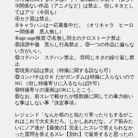
③関係ない作品［アニメなど］は禁止 。但しネタとし
てはアリ（今回も）
④セク質は禁止。
⑤キャラハンは一応募集中だ。 （オリキャラ ヒーロ
ー関係者 悪人無し）
⑥age sage推奨 ⑦名無し同士のクロストーク禁止
⑧誹謗中傷 荒らし行為禁止 。⑨一つの作品に偏らな
い方がいい。
⑩コテハン ステハン禁止。 ⑪同じネタの繰り返し禁
止
⑫現実の話は禁止（特撮に関する話なら可）
⑬コンパチはＯＫ だがガンダムは特撮に入らないので
NG （但し特撮寄りに入るならば許可）
⑭特撮寄りの漫画はOKにしとこう。
⑮なお、前スレで載せたが怪獣娘に関しての暴力紛い
な事はしない事『決定事項』
レジェンド「なんか前のと似たり寄ったりもするがこ
れはこれで大丈夫だろ。しかしあれだな。ノア前みた
いにノア達が【最後の】完走したスレで答えられなか
った質問を答えるスレ【別れ】で返答すると思ったの