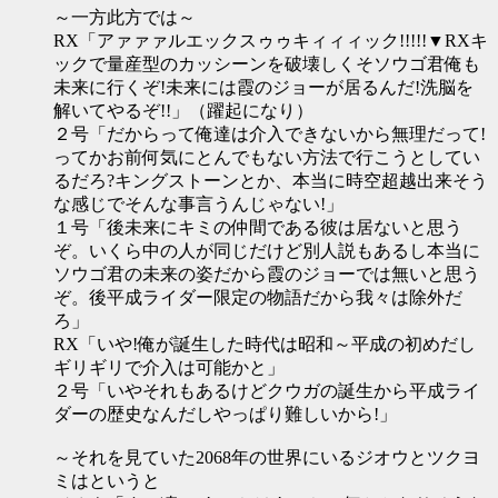
～一方此方では～
RX「アァァァルエックスゥゥキィィィック!!!!!▼RXキ
ックで量産型のカッシーンを破壊しくそソウゴ君俺も
未来に行くぞ!未来には霞のジョーが居るんだ!洗脳を
解いてやるぞ!!」（躍起になり）
２号「だからって俺達は介入できないから無理だって!
ってかお前何気にとんでもない方法で行こうとしてい
るだろ?キングストーンとか、本当に時空超越出来そう
な感じでそんな事言うんじゃない!」
１号「後未来にキミの仲間である彼は居ないと思う
ぞ。いくら中の人が同じだけど別人説もあるし本当に
ソウゴ君の未来の姿だから霞のジョーでは無いと思う
ぞ。後平成ライダー限定の物語だから我々は除外だ
ろ」
RX「いや!俺が誕生した時代は昭和～平成の初めだし
ギリギリで介入は可能かと」
２号「いやそれもあるけどクウガの誕生から平成ライ
ダーの歴史なんだしやっぱり難しいから!」
～それを見ていた2068年の世界にいるジオウとツクヨ
ミはというと