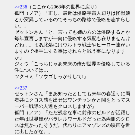
>>236
（ここから2068年の世界に戻り）
孤門（ノア）「正し、最近は侵略宇宙人辺りは怪獣娘
とか変異しているのでそっちの路線で侵略を志すらし
い。」
ゼットンさん「と、言っても姉の方のは侵略するとか
毎年宣言しますが一向に侵略する気配も在りませんけ
どね…。まあ此処にはウルトラ戦士やヒーロー達がい
ますので相手にする事はそれらと戦う事になります
が」
ジオウ「こっちじゃあ未来の俺が世界を侵略している
件については…」
ツクヨミ「ソウゴしっかりして!」
>>237
ゼットンさん「まあ知ったとしても来年の春辺りに両
者共にクロス感を出せばワンチャンかと間をとってス
ーパー戦隊の人達もクロスしますが」
孤門（ノア）「ただ残念な事に前作のビルドが活躍し
た年は世界観がパラレルワールドだった為両側のクロ
スは無かったそうだ。代わりにアマゾンズの映画を世
に出したがな。」