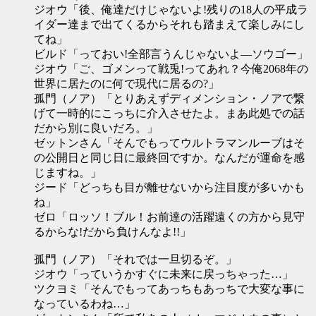
ジオウ「後、俺達だけじゃないよ!残りの18人の平成ラ
イダー達まで出てくるからそれも踏まえて楽しみにし
てね」
ビルド「っておい!全部言うんじゃないよ―ソウゴー」
ジオウ「ご、ゴメンって戦兎!ってあれ？今俺2068年の
世界に居たのに何で現代に居るの?」
孤門（ノア）「とりあえずディメンション・ノアで繋
げて一時的にこっちに介入させたよ。まあ此処での話
だから別に良いだろ。」
ゼットンさん「そんでもってウルトラマンルーブはそ
の公開日と同じ日に最終回ですか。なんだが運命を感
じますね。」
ジード「どっちも目が離せないから注目度が多いかも
ね」
ゼロ「ロッソ！ブル！お前達の活躍遠くの方から見守
るからな!だから負けんなよ!!」
孤門（ノア）「それでは一旦切るぞ。」
ジオウ「っていうかすぐに未来に戻っちゃった…」
ツクヨミ「そんでもってあっちもあっちで大変な事に
なっているわね…」