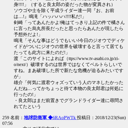
身!!!!」（すると良太郎の姿だった物が変異され）
ソウゴや士を除く平成ライダー達一同『お、お前
は…!』鳴滝「ハッハハハ!!!!私だ!」
剣崎「ってあんたかよ!俺はてっきり上記の件で橘さん
に言った烏丸所長だったと思ったらあんたが現したら
予想外だよ!」
鳴滝「そんな事はどうでもいい!今日のジオウでディケ
イドがついにジオウの世界を破壊すると言って居ても
たっても此方に来たのだ!」
渡「このサイトによれば（ttps://www.tv-asahi.co.jp/zi-
o/next/）破壊するのは世界ではなくてベルトらしいで
すね。まあ破壊した所で新たな危機が迫るみたいです
が」
雄介「何気に渡君ウォズっていう人のマネしたかった
んだね…ってかちょっと待て本物の良太郎君は何処に
行ったの!」
・良太郎はまだ前置きでグランドライダー達に尋問さ
れてたという
259 名前：
地球防衛軍 ◆
6RAoPWTk
投稿日：2018/12/23(Sun)
07:56