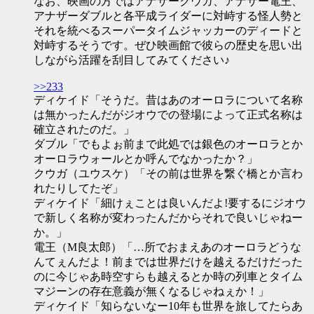
なお、映画の方ではアナザークウガ、アナザー電王、
アナザーダブルと各平成ライダーに対峙する怪人勢と
それを統べるスーパータイムジャッカーのディードと
対峙するそうです。ぜひ映画館で彼らの歴史を思い出
しながら活躍を刮目してみてください♪
>>233
ディケイド「そうだ。昔はあのオーロラについて名称
は無かったんだがジオウでの登場によって正式名称は
確立されたのだ。」
ダブル「でもよぉ前まで此処では銀色のオーロラとか
オーロラウォールとか呼んでなかったか？」
クウガ（ユウスケ）「その前は世界を繋ぐ橋とか言わ
れたりしてたぞ」
ディケイド「細けぇことは良いんだよ!要するにジオウ
で新しく名称が変わったんだからそれで良いじゃねー
か。」
電王（M良太郎）「…所でおまえあのオーロラどうな
んてぇんだよ！前までは世界だけを越えるだけだった
のに今じゃあ時空すらも越えるとか時の列車とタイム
マジーンの存在意義が無くなるじゃねぇか！」
ディケイド「知らないなー10年も世界を旅してたらあ