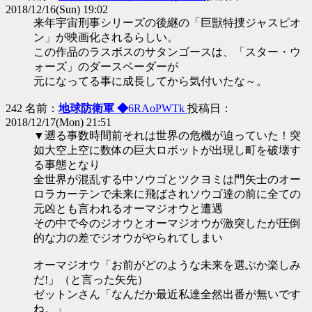
2018/12/16(Sun) 19:02
来年宇宙刑事シリーズの後継の「巨獣特捜ジャスピオ
ン」が映画化されるらしい。
この作品のラスボスのサタンゴースは、「スター・ウ
ォーズ」のダースベーダーが
元になってる事に成長してから気付いたな～。
242 名前：
地球防衛軍 ◆
6RAoPWTk
投稿日：
2018/12/17(Mon) 21:51
▼遡る事数時間前それは世界の危機が迫っていた！突
如大空上空に数体の巨大ロボットが出現し町を破壊す
る事態となり
全世界が混乱する中ソウゴとツクヨミは門矢士のオー
ロラカーテンで未来に飛ばされソウゴ達の前に全ての
元凶とも言われるオーマジオウと遭遇
その中で今のジオウとオーマジオウが激突したが圧倒
的な力の差でジオウがやられてしまい
オーマジオウ「お前がどのような未来を選ぶか楽しみ
だ!」（と言った矢先）
ゼットンさん「なんだか最近私達全然出番が無いです
ね。」