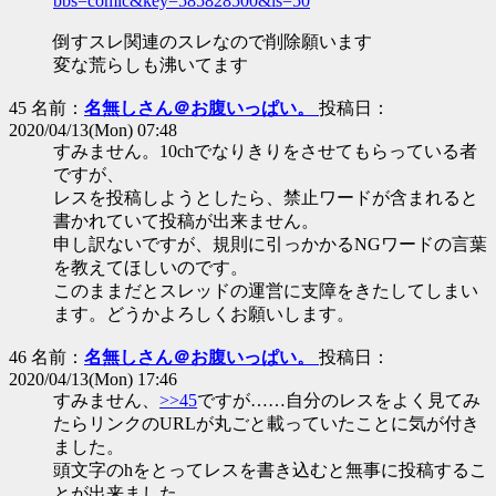
bbs=comic&key=585828500&ls=50
倒すスレ関連のスレなので削除願います
変な荒らしも沸いてます
45 名前：
名無しさん＠お腹いっぱい。
投稿日：
2020/04/13(Mon) 07:48
すみません。10chでなりきりをさせてもらっている者
ですが、
レスを投稿しようとしたら、禁止ワードが含まれると
書かれていて投稿が出来ません。
申し訳ないですが、規則に引っかかるNGワードの言葉
を教えてほしいのです。
このままだとスレッドの運営に支障をきたしてしまい
ます。どうかよろしくお願いします。
46 名前：
名無しさん＠お腹いっぱい。
投稿日：
2020/04/13(Mon) 17:46
すみません、
>>45
ですが……自分のレスをよく見てみ
たらリンクのURLが丸ごと載っていたことに気が付き
ました。
頭文字のhをとってレスを書き込むと無事に投稿するこ
とが出来ました。