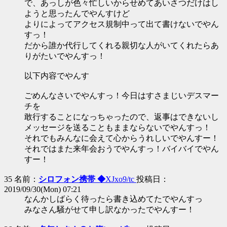
で、あっしが色々忙しいからせめてあいさつだけはし
ようと思ったんでやんすけど
よりによってアクセス規制中って出て書けないでやん
すっ！
だから誰か代行してくれる親切な人がいてくれたらあ
りがたいでやんすっ！
以下内容でやんす
ごめんなさいでやんすっ！今日はすさまじいデスマー
チを
敢行することになっちゃったので、返事はできないし
メッセージを送ることもままならないでやんすっ！
それでもみんなに会えて心からうれしいでやんすー！
それではまた来年会おうでやんすっ！バイバイでやん
すー！
35 名前：
シロフォン携帯 ◆
XJxo9/tc
投稿日：
2019/09/30(Mon) 07:21
なんかしばらく待ったら書き込めてたでやんすっ
みなさん騒がせて申し訳なかったでやんすー！