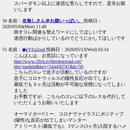
スパーダモン以上に迷惑な荒らしですので、是非お願
いします
50 名前：
名無しさん＠お腹いっぱい。
投稿日：
2020/05/04(Mon) 11:40
倒すスレ関連を禁止ワードにしてほしいです
迷惑行動ばかりしているのでどうにかしてほしいです
51 名前：
◆
kYEp2oqI
投稿日：2020/05/13(Wed) 02:14
こんばんは、お世話になっています
http://www.10ch.tv/bbs/test/read.cgi?
bbs=narikiri&key=544450747&ls=50
こちらのスレで息子が活動しているのですが
息子にコロナウィルスの陽性反応が出てしまい
最低でも３ヶ月は活動が不可能な状態になってしまい
ました
お手数ですが、こちらのスレに以下のレスを代行して
いただくようお願いいたします
オーマイガー!!ミー、コロナヴァイラスにポジティブ
(陽性)な反応が出てしまいマシター
アトリースト(最低でも)、3マンス(3ヶ月)入院するハメ