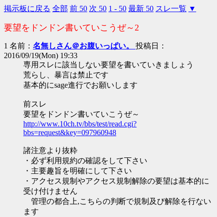
掲示板に戻る
全部
前 50
次 50
1 - 50
最新 50
スレ一覧
▼
要望をドンドン書いていこうぜ～2
1 名前：
名無しさん＠お腹いっぱい。
投稿日：
2016/09/19(Mon) 19:33
専用スレに該当しない要望を書いていきましょう
荒らし、暴言は禁止です
基本的にsage進行でお願いします
前スレ
要望をドンドン書いていこうぜ～
http://www.10ch.tv/bbs/test/read.cgi?
bbs=request&key=097960948
諸注意より抜粋
・必ず利用規約の確認をして下さい
・主要趣旨を明確にして下さい
・アクセス規制やアクセス規制解除の要望は基本的に
受け付けません
管理の都合上,こちらの判断で規制及び解除を行ない
ます