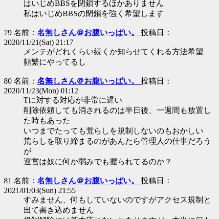
はいじめBBSを閉鎖するほかありません
私はいじめBBSの閉鎖を強く希望します
79 名前：
名無しさん＠お腹いっぱい。
投稿日：
2020/11/21(Sat) 21:17
メンテがどれくらい続くか知らせてくれる方法希望
頻繁にやってるし
80 名前：
名無しさん＠お腹いっぱい。
投稿日：
2020/11/23(Mon) 01:12
Tに対する対応が非常に遅い
削除依頼しても消されるのは半日後、一週間も放置し
た時もあった
いつまでたっても荒らしを規制しないのもおかしい
荒らしを取り締まるのがあんたら管理人の仕事だろう
が
運営は奴に何か弱みでも握られてるのか？
81 名前：
名無しさん＠お腹いっぱい。
投稿日：
2021/01/03(Sun) 21:55
すみません、何もしていないのですがアクセス規制と
出て書き込めません