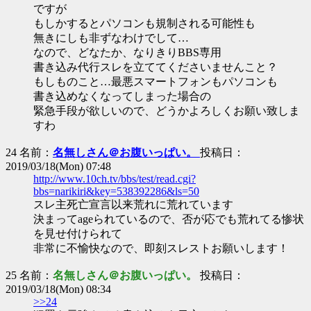
ですが
もしかするとパソコンも規制される可能性も
無きにしも非ずなわけでして…
なので、どなたか、なりきりBBS専用
書き込み代行スレを立ててくださいませんこと？
もしものこと…最悪スマートフォンもパソコンも
書き込めなくなってしまった場合の
緊急手段が欲しいので、どうかよろしくお願い致しま
すわ
24 名前：
名無しさん＠お腹いっぱい。
投稿日：
2019/03/18(Mon) 07:48
http://www.10ch.tv/bbs/test/read.cgi?
bbs=narikiri&key=538392286&ls=50
スレ主死亡宣言以来荒れに荒れています
決まってageられているので、否が応でも荒れてる惨状
を見せ付けられて
非常に不愉快なので、即刻スレストお願いします！
25 名前：
名無しさん＠お腹いっぱい。
投稿日：
2019/03/18(Mon) 08:34
>>24