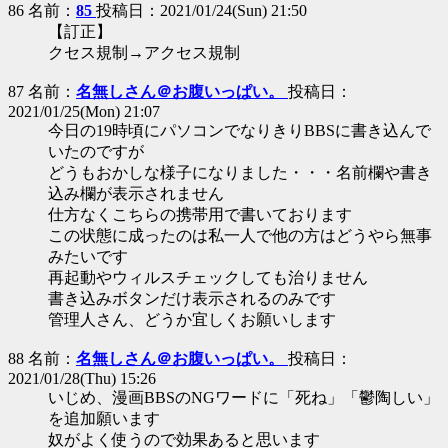
86 名前：
85
投稿日：2021/01/24(Sun) 21:50
【訂正】
クセス規制→アクセス規制
87 名前：
名無しさん＠お腹いっぱい。
投稿日：
2021/01/25(Mon) 21:07
今日の19時頃にパソコンでなりきりBBSに書き込んで
いたのですが
どうもおかしな様子になりました・・・名前欄や書き
込み欄が表示されません
仕方なくこちらの携帯用で書いております
この状態に成ったのは私一人で他の方はどうやら無事
みたいです
再起動やウィルスチェックしても治りません
書き込みボタンだけ表示されるのみです
管理人さん、どうか宜しくお願いします
88 名前：
名無しさん＠お腹いっぱい。
投稿日：
2021/01/28(Thu) 15:26
いじめ、漫画BBSのNGワードに「死ね」「鬱陶しい」
を追加願います
奴がよく使うので効果あると思います