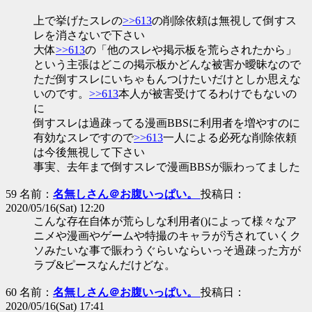
上で挙げたスレの
>>613
の削除依頼は無視して倒すス
レを消さないで下さい
大体
>>613
の「他のスレや掲示板を荒らされたから」
という主張はどこの掲示板かどんな被害か曖昧なので
ただ倒すスレにいちゃもんつけたいだけとしか思えな
いのです。
>>613
本人が被害受けてるわけでもないの
に
倒すスレは過疎ってる漫画BBSに利用者を増やすのに
有効なスレですので
>>613
一人による必死な削除依頼
は今後無視して下さい
事実、去年まで倒すスレで漫画BBSが賑わってました
59 名前：
名無しさん＠お腹いっぱい。
投稿日：
2020/05/16(Sat) 12:20
こんな存在自体が荒らしな利用者()によって様々なア
ニメや漫画やゲームや特撮のキャラが汚されていくク
ソみたいな事で賑わうぐらいならいっそ過疎った方が
ラブ&ピースなんだけどな。
60 名前：
名無しさん＠お腹いっぱい。
投稿日：
2020/05/16(Sat) 17:41