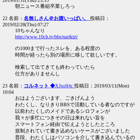
2019/01/31(Thu) 23:35
朝ニュース番組卒業しろっ
22 名前：
名無しさん＠お腹いっぱい。
投稿日：
2019/02/28(Thu) 07:27
10ちゃんなり
http://www.10ch.tv/bbs/narikiri/
の1000まで行ったスレを、ある程度の
時間が経ったら別の場所に移して欲しいです。
検索して出てきても終わっていたら
仕方がありませんし
23 名前：
コルネット ◆
XJxo9/tc
投稿日：2019/03/11(Mon)
10:04
おはようございます、ごきげんよう
わたくし、なりきりBBSで活動している者なのですが
以前わたくしのメイドであるシロフォンが
我々が多忙につきその日は来れない旨を
スマートフォン経由で伝えようとしたところ
規制されていて書き込めないケースがございました
普段、わたくしはパソコンを介して書き込んでいるの