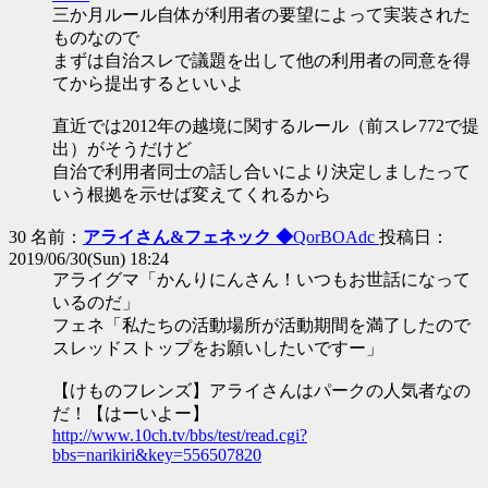
三か月ルール自体が利用者の要望によって実装された
ものなので
まずは自治スレで議題を出して他の利用者の同意を得
てから提出するといいよ
直近では2012年の越境に関するルール（前スレ772で提
出）がそうだけど
自治で利用者同士の話し合いにより決定しましたって
いう根拠を示せば変えてくれるから
30 名前：
アライさん&フェネック ◆
QorBOAdc
投稿日：
2019/06/30(Sun) 18:24
アライグマ「かんりにんさん！いつもお世話になって
いるのだ」
フェネ「私たちの活動場所が活動期間を満了したので
スレッドストップをお願いしたいですー」
【けものフレンズ】アライさんはパークの人気者なの
だ！【はーいよー】
http://www.10ch.tv/bbs/test/read.cgi?
bbs=narikiri&key=556507820