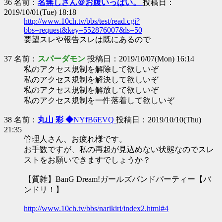
36 名前：
名無しさん＠お腹いっぱい。
投稿日：
2019/10/01(Tue) 18:18
http://www.10ch.tv/bbs/test/read.cgi?
bbs=request&key=552876007&ls=50
要望スレや報告スレは既にあるので
37 名前：
スパーダモン
投稿日：2019/10/07(Mon) 16:14
私のアクセス規制を解除して欲しいぞ
私のアクセス規制を解決して欲しいぞ
私のアクセス規制を解放して欲しいぞ
私のアクセス規制を一件落着して欲しいぞ
38 名前：
丸山 彩 ◆
NYfB6EVQ
投稿日：2019/10/10(Thu)
21:35
管理人さん、お疲れ様です。
お手数ですが、私の再起が見込めない状態なのでスレ
ストをお願いできますでしょうか？
【質雑】BanG Dream!ガールズバンドパーティー【バ
ンドリ！】
http://www.10ch.tv/bbs/narikiri/index2.html#4