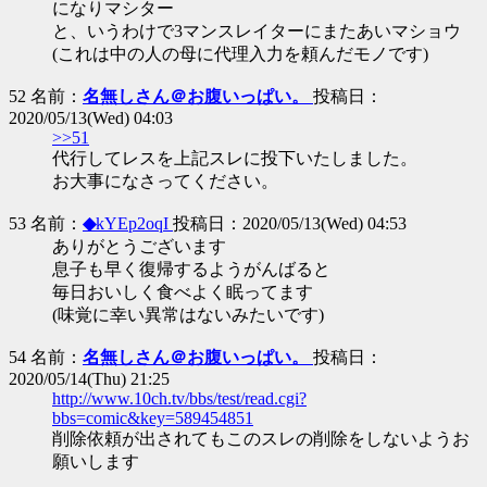
になりマシター
と、いうわけで3マンスレイターにまたあいマショウ
(これは中の人の母に代理入力を頼んだモノです)
52 名前：
名無しさん＠お腹いっぱい。
投稿日：
2020/05/13(Wed) 04:03
>>51
代行してレスを上記スレに投下いたしました。
お大事になさってください。
53 名前：
◆
kYEp2oqI
投稿日：2020/05/13(Wed) 04:53
ありがとうございます
息子も早く復帰するようがんばると
毎日おいしく食べよく眠ってます
(味覚に幸い異常はないみたいです)
54 名前：
名無しさん＠お腹いっぱい。
投稿日：
2020/05/14(Thu) 21:25
http://www.10ch.tv/bbs/test/read.cgi?
bbs=comic&key=589454851
削除依頼が出されてもこのスレの削除をしないようお
願いします