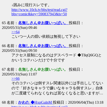
↓因みに現行スレです。
http://www.10ch.tv/bbs/test/read.cgi?
bbs=comic&key=590837943&ls=50
65 名前：
名無しさん＠お腹いっぱい。
投稿日：
2020/05/31(Sun) 09:46
>>64
こいつ一人の煩い依頼は無視して下さい
66 名前：
名無しさん＠お腹いっぱい。
投稿日：
2020/05/31(Sun) 09:50
アクセス規制になるのはデスペラード ◆TllqQ6GQと
かいうコテハンだけで十分です
67 名前：
名無しさん＠お腹いっぱい。
投稿日：
2020/05/31(Sun) 11:07
>>66
そのコテハンは倒すスレ関連以外には手出ししてない
ので「好きなキャラで嫌いなキャラを倒すスレ」自体
が二度建てられなくなれば居なくなると思いますが…
68 名前：
かわた ◆
HxpGalnM
投稿日：2020/06/04(Thu) 13:18