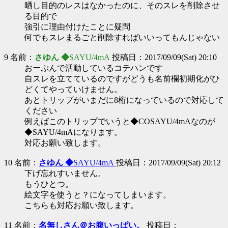
晒し目的のレスはなかったのに、そのスレを削除させ
る目的で
強引に理由付けたことに疑問
何でもスレまるごと削除すればいいってもんじゃない
9 名前：
さゆん ◆
SAYU/4mA
投稿日：2017/09/09(Sat) 20:10
おーぷんで活動しているコテハンです
自スレを立てているのですがどうも名前欄初期化がひ
どくてやっていけません。
あとトリップがいまだに8桁になっているので対応して
ください
例えばこのトリップでいうと◆COSAYU/4mAなのが
◆SAYU/4mAになります。
対応お願い致します。
10 名前：
さゆん ◆
SAYU/4mA
投稿日：2017/09/09(Sat) 20:12
下げ忘れすいません。
もうひとつ。
絵文字を使うと？になってしまいます。
こちらも対応お願い致します。
11 名前：
名無しさん＠お腹いっぱい。
投稿日：