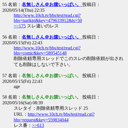
55 名前：
名無しさん＠お腹いっぱい。
投稿日：
2020/05/14(Thu) 22:35
http://www.10ch.tv/bbs/test/read.cgi?
bbs=narikiri&key=479633912&ls=50
>>175
スレ違いのレス
56 名前：
名無しさん＠お腹いっぱい。
投稿日：
2020/05/15(Fri) 22:43
http://www.10ch.tv/bbs/test/read.cgi?
bbs=comic&key=589545148
削除依頼専用スレッドでこのスレの削除依頼が出され
ても削除はしないで下さい。
57 名前：
名無しさん＠お腹いっぱい。
投稿日：
2020/05/15(Fri) 22:43
age
58 名前：
名無しさん＠お腹いっぱい。
投稿日：
2020/05/16(Sat) 08:39
スレタイ：削除依頼専用スレッド 25
URL：
http://www.10ch.tv/bbs/test/read.cgi?
bbs=request&key=559834044
レス番：
>>613