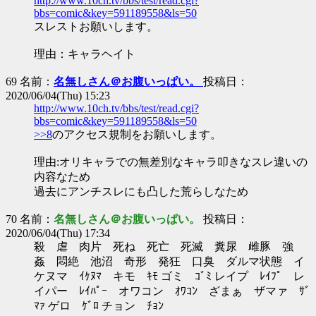
http://www.10ch.tv/bbs/test/read.cgi?
bbs=comic&key=591189558&ls=50
スレストお願いします。
理由：キャラヘイト
69 名前：
名無しさん＠お腹いっぱい。
投稿日：
2020/06/04(Thu) 15:23
http://www.10ch.tv/bbs/test/read.cgi?
bbs=comic&key=591189558&ls=50
>>8
のアクセス規制をお願いします。
理由:オリキャラでの無差別なキャラ叩きなスレ違いの
内容なため
過去にアンチスレにも凸した荒らしなため
70 名前：
名無しさん＠お腹いっぱい。
投稿日：
2020/06/04(Thu) 17:34
殺 虐 肉片 死ね 死亡 死滅 糞尿 雌豚 強
姦 悶絶 池沼 奇形 発狂 口臭 ダルマ状態 イ
ケヌマ ｲｹﾇﾏ キモ ｷﾓ ゴミ ｺﾞﾐ レイプ ﾚｲﾌﾟ レ
イパー ﾚｲﾊﾟｰ オワコン ｵﾜｺﾝ ざまぁ ザマァ ｻﾞ
ﾏｧ ゲロ ｹﾞﾛ チョン ﾁｮﾝ