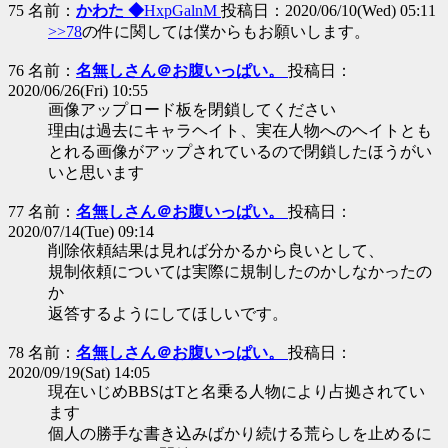
75 名前：
かわた ◆
HxpGalnM
投稿日：2020/06/10(Wed) 05:11
>>78
の件に関しては僕からもお願いします。
76 名前：
名無しさん＠お腹いっぱい。
投稿日：
2020/06/26(Fri) 10:55
画像アップロード板を閉鎖してください
理由は過去にキャラヘイト、実在人物へのヘイトとも
とれる画像がアップされているので閉鎖したほうがい
いと思います
77 名前：
名無しさん＠お腹いっぱい。
投稿日：
2020/07/14(Tue) 09:14
削除依頼結果は見れば分かるから良いとして、
規制依頼については実際に規制したのかしなかったの
か
返答するようにしてほしいです。
78 名前：
名無しさん＠お腹いっぱい。
投稿日：
2020/09/19(Sat) 14:05
現在いじめBBSはTと名乗る人物により占拠されてい
ます
個人の勝手な書き込みばかり続ける荒らしを止めるに