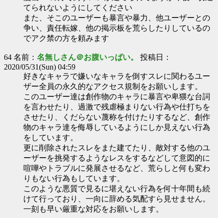
てられないようにしてください
また、そこのユーザーも暴言や暴力、他ユーザーとの
争い、責任転嫁、他の掲示板を荒らしたりしているの
でアク禁の方を頼みます
64 名前：
名無しさん＠お腹いっぱい。
投稿日：
2020/05/31(Sun) 04:59
好きなキャラで嫌いなキャラを倒すスレに関わるユー
ザー全員の永久的なアクセス規制をお願いします。
このユーザー達は創作物のキャラに暴言や卑猥な台詞
を言わせたり、過激で残虐極まりない行為や仕打ちを
させたり、くだらない蔑称を付けたりするなど、創作
物のキャラ達を侮辱しているようにしか見えない行為
をしています。
更に削除されたスレをまた建てたり、敵対する他のユ
ーザーを挑発するようなレスをするなどして意図的に
喧嘩やトラブルに発展させるなど、荒らしと何も変わ
りもない行為もしています。
このような悪質で見るに堪えない行為を何十年間も続
けて行っており、一向に辞める気配すら見せません。
一刻も早い厳重な対応をお願いします。