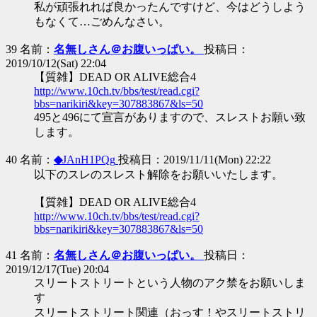
私が頑張れれば良かったんですけど、今はどうしよう
もなくて…ごめんなさい。
39 名前：
名無しさん＠お腹いっぱい。
投稿日：
2019/10/12(Sat) 22:04
【質雑】DEAD OR ALIVE総合4
http://www.10ch.tv/bbs/test/read.cgi?
bbs=narikiri&key=307883867&ls=50
495と496にて宣言がありますので、スレストお願い致
します。
40 名前：
◆
JAnH1PQg
投稿日：2019/11/11(Mon) 22:22
以下のスレのスレスト解除をお願いいたします。
【質雑】DEAD OR ALIVE総合4
http://www.10ch.tv/bbs/test/read.cgi?
bbs=narikiri&key=307883867&ls=50
41 名前：
名無しさん＠お腹いっぱい。
投稿日：
2019/12/17(Tue) 20:04
スリートストリートという人物のアク禁をお願いしま
す
スリートストリート関連（おっす！やスリートストリ