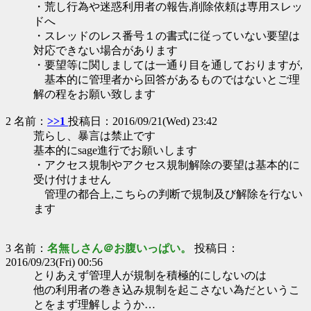
・荒し行為や迷惑利用者の報告,削除依頼は専用スレッ
ドへ
・スレッドのレス番号１の書式に従っていない要望は
対応できない場合があります
・要望等に関しましては一通り目を通しておりますが,
基本的に管理者から回答があるものではないとご理
解の程をお願い致します
2 名前：
>>1
投稿日：2016/09/21(Wed) 23:42
荒らし、暴言は禁止です
基本的にsage進行でお願いします
・アクセス規制やアクセス規制解除の要望は基本的に
受け付けません
管理の都合上,こちらの判断で規制及び解除を行ない
ます
3 名前：
名無しさん＠お腹いっぱい。
投稿日：
2016/09/23(Fri) 00:56
とりあえず管理人が規制を積極的にしないのは
他の利用者の巻き込み規制を起こさない為だというこ
とをまず理解しようか…