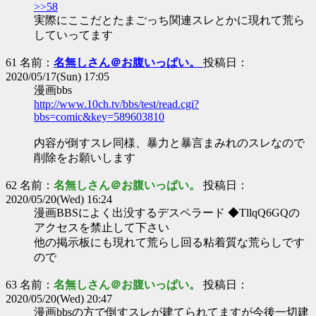
>>58
実際にここだとたまごっち関連スレとかに現れて荒ら
していってます
61 名前：
名無しさん＠お腹いっぱい。
投稿日：
2020/05/17(Sun) 17:05
漫画bbs
http://www.10ch.tv/bbs/test/read.cgi?
bbs=comic&key=589603810
内容が倒すスレ同様、暴力と暴言まみれのスレなので
削除をお願いします
62 名前：
名無しさん＠お腹いっぱい。
投稿日：
2020/05/20(Wed) 16:24
漫画BBSによく出没するデスペラード ◆TllqQ6GQの
アクセスを禁止して下さい
他の掲示板にも現れて荒らし回る粘着質な荒らしです
ので
63 名前：
名無しさん＠お腹いっぱい。
投稿日：
2020/05/20(Wed) 20:47
漫画bbsの方で倒すスレが建てられてますが今後一切建