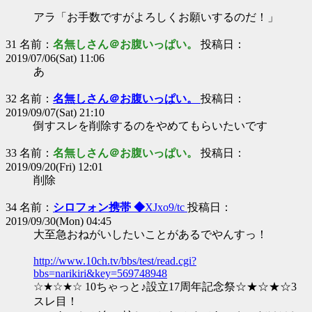
アラ「お手数ですがよろしくお願いするのだ！」
31 名前：
名無しさん＠お腹いっぱい。
投稿日：
2019/07/06(Sat) 11:06
あ
32 名前：
名無しさん＠お腹いっぱい。
投稿日：
2019/09/07(Sat) 21:10
倒すスレを削除するのをやめてもらいたいです
33 名前：
名無しさん＠お腹いっぱい。
投稿日：
2019/09/20(Fri) 12:01
削除
34 名前：
シロフォン携帯 ◆
XJxo9/tc
投稿日：
2019/09/30(Mon) 04:45
大至急おねがいしたいことがあるでやんすっ！
http://www.10ch.tv/bbs/test/read.cgi?
bbs=narikiri&key=569748948
☆★☆★☆ 10ちゃっと♪設立17周年記念祭☆★☆★☆3
スレ目！