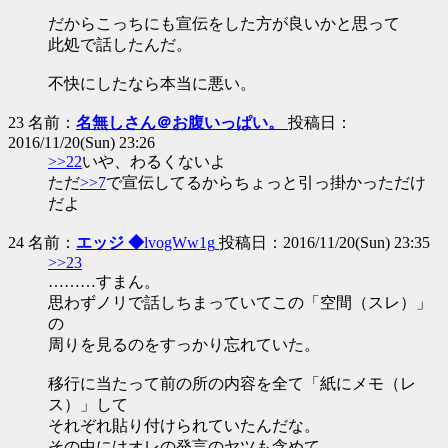
だからこっちにも宣伝をした方が良いかと思って
此処で話したんだ。
不快にしたなら本当に悪い。
23 名前：
名無しさん＠お腹いっぱい。
投稿日：
2016/11/20(Sun) 23:26
>>22
いや、わるくないよ
ただ
>>7
で宣伝してるからちょっと引っ掛かっただけ
だよ
24 名前：
エッジ ◆
lvogWw1g
投稿日：2016/11/20(Sun) 23:35
>>23
………すまん。
思わずノリで話しちまっていてこの「空間（スレ）」
の
周りを見るのをすっかり忘れていた。
移行に当たって前の所の内容を全て「紙にメモ（レ
ス）」して
それぞれ貼り付けられていたんだな。
その中にはオレの発言のヤツも含めて。