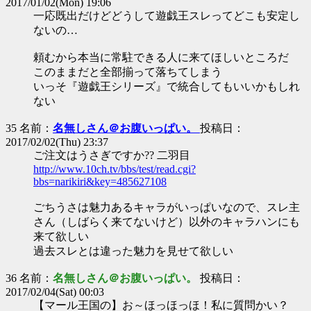
2017/01/02(Mon) 19:06
一応既出だけどどうして遊戯王スレってどこも安定し
ないの…
頼むから本当に常駐できる人に来てほしいところだ
このままだと全部揃って落ちてしまう
いっそ『遊戯王シリーズ』で統合してもいいかもしれ
ない
35 名前：
名無しさん＠お腹いっぱい。
投稿日：
2017/02/02(Thu) 23:37
ご注文はうさぎですか?? 二羽目
http://www.10ch.tv/bbs/test/read.cgi?
bbs=narikiri&key=485627108
ごちうさは魅力あるキャラがいっぱいなので、スレ主
さん（しばらく来てないけど）以外のキャラハンにも
来て欲しい
過去スレとは違った魅力を見せて欲しい
36 名前：
名無しさん＠お腹いっぱい。
投稿日：
2017/02/04(Sat) 00:03
【マール王国の】お～ほっほっほ！私に質問かい？