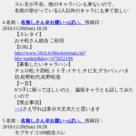
スレ主が不在。他のキャラハンも来ないので。
名前の挙がっている2人以外のキャラにも来て欲しい
4 名前：
名無しさん＠お腹いっぱい。
投稿日：
2016/11/20(Sun) 18:28
【スレタイ】
おそ松さん総合 二松目
【URL】
http://www.10ch.tv/bbs/test/read.cgi?
bbs=narikiri&key=475652196
【募集したいキャラハン】
チョロ松,十四松,トト子,イヤミ,チビ太,デカパン,ハタ
坊,松野松代,松野松造
【一言】
6つ子に揃ってほしいのと、脇役キャラとも話してみた
いので
【禁止事項】
>>1
さえ守れば多分大丈夫だと思います
5 名前：
名無しさん＠お腹いっぱい。
投稿日：
2016/11/20(Sun) 18:28
モブサイコ100総合スレ