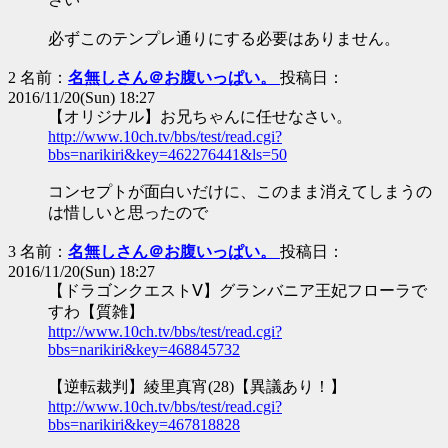
必ずこのテンプレ通りにする必要はありません。
2 名前：
名無しさん＠お腹いっぱい。
投稿日：
2016/11/20(Sun) 18:27
【オリジナル】お兄ちゃんに任せなさい。
http://www.10ch.tv/bbs/test/read.cgi?
bbs=narikiri&key=462276441&ls=50
コンセプトが面白いだけに、このまま消えてしまうの
は惜しいと思ったので
3 名前：
名無しさん＠お腹いっぱい。
投稿日：
2016/11/20(Sun) 18:27
【ドラゴンクエストⅤ】グランバニア王妃フローラで
すわ【質雑】
http://www.10ch.tv/bbs/test/read.cgi?
bbs=narikiri&key=468845732
【逆転裁判】綾里真宵(28)【異議あり！】
http://www.10ch.tv/bbs/test/read.cgi?
bbs=narikiri&key=467818828