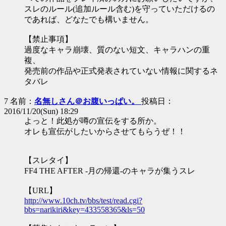
スレのルール(追加ルール含む)を守っていただけるの
であれば、どなたでも構いません。
【禁止事項】
過度なキャラ崩壊、質のない短文、キャラハンの重
複、
発売前の作品や正式発表されていない情報に関するネ
タバレ
7 名前：
名無しさん＠お腹いっぱい。
投稿日：
2016/11/20(Sun) 18:29
よっと！此処が噂の宣伝をする所か。
オレも宣伝がしたいからさせてもらうぜ！！
【スレタイ】
FF4 THE AFTER -月の帰還-のキャラが集うスレ
【URL】
http://www.10ch.tv/bbs/test/read.cgi?
bbs=narikiri&key=433558365&ls=50