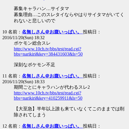
募集キャラハン…サイタマ
募集理由…このスレタイならやはりサイタマがいてく
れないと悲しいので
10 名前：
名無しさん＠お腹いっぱい。
投稿日：
2016/11/20(Sun) 18:32
ポケモン総合スレ
http://www.10ch.tv/bbs/test/read.cgi?
bbs=narikiri&key=384431603&ls=50
深刻なポケモン不足
11 名前：
名無しさん＠お腹いっぱい。
投稿日：
2016/11/20(Sun) 18:33
期間ごとにキャラハンが代わるスレ2
http://www.10ch.tv/bbs/test/read.cgi?
bbs=narikiri&key=410259911&ls=50
【大至急】半年以上誰も来ていなくてこのままでは削
除されてしまう
12 名前：
名無しさん＠お腹いっぱい。
投稿日：