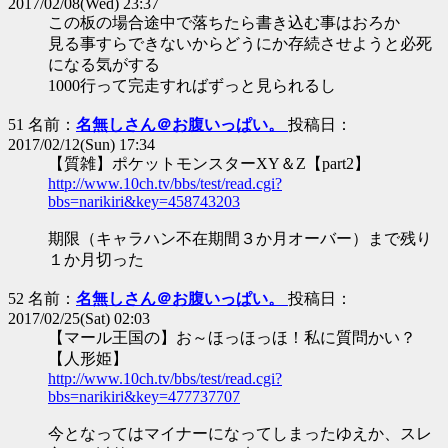
2017/02/08(Wed) 23:37
この板の場合途中で落ちたら書き込む事はおろか
見る事すらできないからどうにか存続させようと必死
になる気がする
1000行って完走すればずっと見られるし
51 名前：
名無しさん＠お腹いっぱい。
投稿日：
2017/02/12(Sun) 17:34
【質雑】ポケットモンスターXY＆Z【part2】
http://www.10ch.tv/bbs/test/read.cgi?
bbs=narikiri&key=458743203
期限（キャラハン不在期間３か月オーバー）まで残り
１か月切った
52 名前：
名無しさん＠お腹いっぱい。
投稿日：
2017/02/25(Sat) 02:03
【マール王国の】お～ほっほっほ！私に質問かい？
【人形姫】
http://www.10ch.tv/bbs/test/read.cgi?
bbs=narikiri&key=477737707
今となってはマイナーになってしまったゆえか、スレ