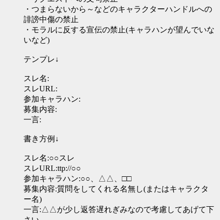
・つまらないから～などのキャラクターハンドルへの
誹謗中傷の禁止
・モラルに反する宣伝の禁止(キャラハンが望んでいな
いなど)
テンプレ↓
スレ名:
スレURL:
参加キャラハン:
募集内容:
一言:
書き方例↓
スレ名:○○スレ
スレURL:ttp://○○
参加キャラハン:○○、△△、□□
募集内容:質問をしてくれる名無し(またはキャラクタ
ー名)
一言:△△が少し返答遅れぎみなので考慮してあげて下
さい