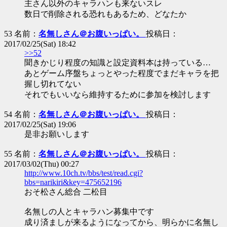
主さん以外のキャラハンも来ないスレ
数日で削除される恐れもあるため、どなたか
53 名前：
名無しさん＠お腹いっぱい。
投稿日：
2017/02/25(Sat) 18:42
>>52
聞きかじり程度の知識と設定資料本は持っている…
あとゲーム序盤ちょっとやった程度でまだキャラを把
握し切れてない
それでもいいなら維持するために参加を検討します
54 名前：
名無しさん＠お腹いっぱい。
投稿日：
2017/02/25(Sat) 19:06
是非お願いします
55 名前：
名無しさん＠お腹いっぱい。
投稿日：
2017/03/02(Thu) 00:27
http://www.10ch.tv/bbs/test/read.cgi?
bbs=narikiri&key=475652196
おそ松さん総合 二松目
名無しの人とキャラハン募集中です
成り済ましが来るようになってから、明らかに名無し