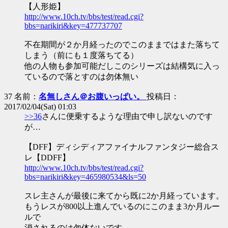
【人形姫】
http://www.10ch.tv/bbs/test/read.cgi?
bbs=narikiri&key=477737707
不在期間が２か月経ったのでこのままではまた落ちて
しまう（前にも１度落ちてる）
他の人物も参加可能だしこのシリーズは結構気に入っ
ているので落とすのは勿体無い
37 名前：
名無しさん＠お腹いっぱい。
投稿日：
2017/02/04(Sat) 01:03
>>36
さんに便乗するような理由で申し訳ないのです
が…
【DFF】ディシディアファイナルファンタジー総合ス
レ【DDFF】
http://www.10ch.tv/bbs/test/read.cgi?
bbs=narikiri&key=465980534&ls=50
スレ主さんが最後に来てから既に2か月経っています。
もうレスが800以上進んでいるのにこのまま3か月ルー
ルで
消されるのは勿体ないです。