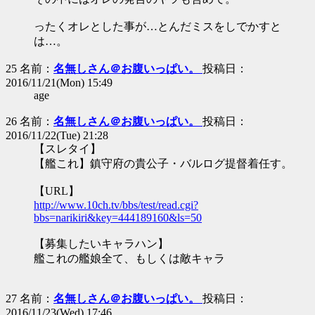
ったくオレとした事が…とんだミスをしでかすと
は…。
25 名前：
名無しさん＠お腹いっぱい。
投稿日：
2016/11/21(Mon) 15:49
age
26 名前：
名無しさん＠お腹いっぱい。
投稿日：
2016/11/22(Tue) 21:28
【スレタイ】
【艦これ】鎮守府の貴公子・バルログ提督着任す。
【URL】
http://www.10ch.tv/bbs/test/read.cgi?
bbs=narikiri&key=444189160&ls=50
【募集したいキャラハン】
艦これの艦娘全て、もしくは敵キャラ
27 名前：
名無しさん＠お腹いっぱい。
投稿日：
2016/11/23(Wed) 17:46