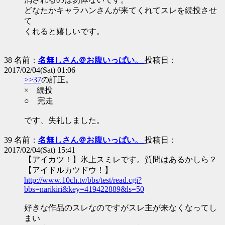
どなたかキャラハンさんが来てくれてスレを続投させ
て
くれると嬉しいです。
38 名前：
名無しさん＠お腹いっぱい。
投稿日：
2017/02/04(Sat) 01:06
>>37
の訂正。
× 続投
○ 完走
です、失礼しました。
39 名前：
名無しさん＠お腹いっぱい。
投稿日：
2017/02/04(Sat) 15:41
【アイカツ！】氷上スミレです。質問はあるかしら？
【アイドルカツドウ！】
http://www.10ch.tv/bbs/test/read.cgi?
bbs=narikiri&key=419422889&ls=50
好きな作品のスレなのですがスレ主が来なくなってし
まい