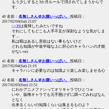
もう少しすると3か月ルールで消されてしまうからで
す。
40 名前：
名無しさん＠お腹いっぱい。
投稿日：
2017/02/04(Sat) 21:07
>>39
は復帰したみたいですね
それにしてもどこも人手不足が深刻なような気がしま
す…
私は暇はあるし意欲はない事もないけど
どれも知識が中途半端な上に肝心のキャラハンの才能
がないorz
41 名前：
名無しさん＠お腹いっぱい。
投稿日：
2017/02/04(Sat) 21:19
キャラハンに必要なのは知識より楽しみ楽しませる心
42 名前：
名無しさん＠お腹いっぱい。
投稿日：
2017/02/05(Sun) 21:51
にわかアニメファンってオリキャラでひとつｗ
いや、版権キャラでも元手懸けずに調べてみればなん
となく
出来るくらいの知識くらいは集まるものよ？