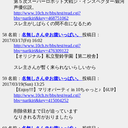
第５次スーパーロボット大戦ジ・インスペクター/銀河
声優伝説。
http://www.10ch.tv/bbs/test/read.cgi?
bbs=narikiri&key=468751062
スレ主がしばらくの間不在になるため
58 名前：
名無しさん＠お腹いっぱい。
投稿日：
2017/03/17(Fri) 16:02
http://www.10ch.tv/bbs/test/read.cgi?
bbs=narikiri&key=476309122
【オリジナル】私立聖鈴学園【第二校舎】
スレ主さんが暫く来られないらしいから
59 名前：
名無しさん＠お腹いっぱい。
投稿日：
2017/03/19(Sun) 13:25
【Enjoy!!!】マリオパーティ in 10ちゃっと♪【6UP】
http://www.10ch.tv/bbs/test/read.cgi?
bbs=narikiri&key=415004252
削除依頼まで日が迫っています
なりきれる方がおりましたら