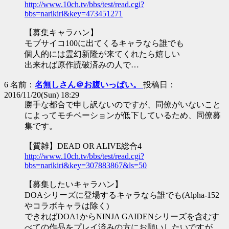
http://www.10ch.tv/bbs/test/read.cgi?
bbs=narikiri&key=473451271
【募集キャラハン】
モブサイコ100に出てくるキャラなら誰でも
個人的には霊幻新隆が来てくれたら嬉しい
出来れば原作読破済みの人で…
6 名前：
名無しさん＠お腹いっぱい。
投稿日：
2016/11/20(Sun) 18:29
勝手な都合で申し訳ないのですが、同僚がいないこと
によってモチベーションが低下しているため、同僚募
集です。
【質雑】DEAD OR ALIVE総合4
http://www.10ch.tv/bbs/test/read.cgi?
bbs=narikiri&key=307883867&ls=50
【募集したいキャラハン】
DOAシリーズに登場するキャラなら誰でも(Alpha-152
やコラボキャラは除く)
できればDOA1からNINJA GAIDENシリーズを含むす
べての作品をプレイ済みの方にお願いしたいですが、