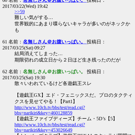
60 名前：
名無しさん＠お腹いっぱい。
投稿日：
2017/03/22(Wed) 19:42
>>59
難しい気がする…
世界観的にあまり喋らないキャラが多いのがネックか
も
61 名前：
名無しさん＠お腹いっぱい。
投稿日：
2017/03/25(Sat) 09:27
結局消えてしまった…
期限切れの成立日から２日ほど生き残ったのだが
62 名前：
名無しさん＠お腹いっぱい。
投稿日：
2017/03/25(Sat) 19:30
散々いわれているけど各遊戯王スレ
【遊戯王GX】エド・フェニックスだ。プロのタクティ
クスを見せてやる！【Part1】
http://www.10ch.tv/bbs/test/read.cgi?
bbs=narikiri&key=460128859
【遊戯王ファイブディーズ】チーム・5D’s【5】
http://www.10ch.tv/bbs/test/read.cgi?
bbs=narikiri&key=453026649