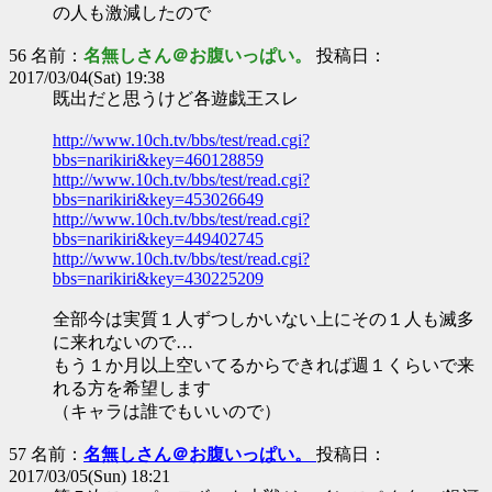
の人も激減したので
56 名前：
名無しさん＠お腹いっぱい。
投稿日：
2017/03/04(Sat) 19:38
既出だと思うけど各遊戯王スレ
http://www.10ch.tv/bbs/test/read.cgi?
bbs=narikiri&key=460128859
http://www.10ch.tv/bbs/test/read.cgi?
bbs=narikiri&key=453026649
http://www.10ch.tv/bbs/test/read.cgi?
bbs=narikiri&key=449402745
http://www.10ch.tv/bbs/test/read.cgi?
bbs=narikiri&key=430225209
全部今は実質１人ずつしかいない上にその１人も滅多
に来れないので…
もう１か月以上空いてるからできれば週１くらいで来
れる方を希望します
（キャラは誰でもいいので）
57 名前：
名無しさん＠お腹いっぱい。
投稿日：
2017/03/05(Sun) 18:21