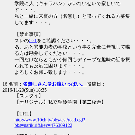
学院に人（キャラハン）がいないせいで寂しいで
す・・・。
私と一緒に来賓の方（名無し）と喋ってくれる方募集
してます・・・。
【禁止事項】
スレの
>>1
をご確認ください・・・。
あ、あと異能力者の学校という事を完全に無視して喋
る方は勘弁してください・・・。
一回だけならともかく何回もディープな趣味の話を振
られても反応に困ります・・・。
よろしくお願い致します・・・。
16 名前：
名無しさん＠お腹いっぱい。
投稿日：
2016/11/20(Sun) 18:35
【スレタイ】
【オリジナル】私立聖鈴学園【第二校舎】
【URL】
http://www.10ch.tv/bbs/test/read.cgi?
bbs=narikiri&key=476309122