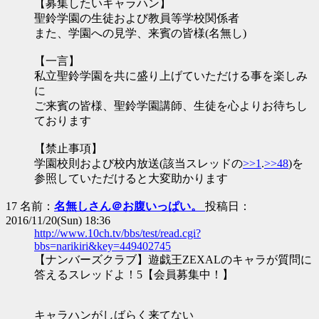
【募集したいキャラハン】
聖鈴学園の生徒および教員等学校関係者
また、学園への見学、来賓の皆様(名無し)
【一言】
私立聖鈴学園を共に盛り上げていただける事を楽しみ
に
ご来賓の皆様、聖鈴学園講師、生徒を心よりお待ちし
ております
【禁止事項】
学園校則および校内放送(該当スレッドの
>>1
.
>>48
)を
参照していただけると大変助かります
17 名前：
名無しさん＠お腹いっぱい。
投稿日：
2016/11/20(Sun) 18:36
http://www.10ch.tv/bbs/test/read.cgi?
bbs=narikiri&key=449402745
【ナンバーズクラブ】遊戯王ZEXALのキャラが質問に
答えるスレッドよ！5【会員募集中！】
キャラハンがしばらく来てない