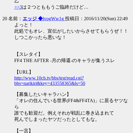
乙
>>3
は２つとももうご臨終だけど…
20 名前：
エッジ ◆
lvogWw1g
投稿日：2016/11/20(Sun) 22:49
よっと！
此処でもオレ、宣伝がしたいからさせてもらうぜ！！
しつこかったら悪いな！
【スレタイ】
FF4 THE AFTER -月の帰還-のキャラが集うスレ
【URL】
http://www.10ch.tv/bbs/test/read.cgi?
bbs=narikiri&key=433558365&ls=50
【募集したいキャラハン】
「オレの住んでいる世界(FF4&FF4TA)」に居るヤツな
ら
誰でも歓迎だ。例えそれが戦乱に巻き込まれて
死んでしまったヤツだったとしてもな。
【一言】