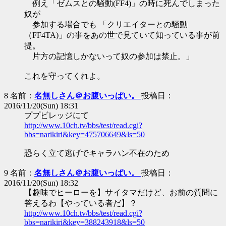
例え「ゼムスとの騒動(FF4)」の時に死んでしまった
奴が
参加する場合でも 「クリエイターとの騒動
（FF4TA)」の事をあの世で見ていて知っている事が前
提。
片方の記憶しかないって奴の参加は禁止。」
これを守ってくれよ。
8 名前：
名無しさん＠お腹いっぱい。
投稿日：
2016/11/20(Sun) 18:31
ププビレッジにて
http://www.10ch.tv/bbs/test/read.cgi?
bbs=narikiri&key=475706649&ls=50
恐らく立て逃げでキャラハン不在のため
9 名前：
名無しさん＠お腹いっぱい。
投稿日：
2016/11/20(Sun) 18:32
【趣味でヒーローを】サイタマだけど、お前の質問に
答えるわ【やっている者だ】？
http://www.10ch.tv/bbs/test/read.cgi?
bbs=narikiri&key=388243918&ls=50