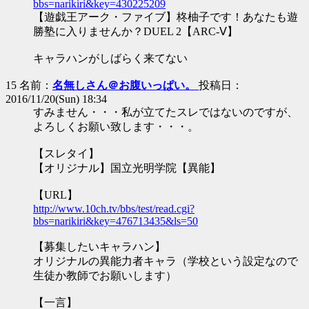
bbs=narikiri&key=430225209
【遊戯王アーク・ファイブ】柊柚子です！あなたも遊
勝塾に入りませんか？DUEL 2【ARC-Ⅴ】
キャラハンがしばらく来てない
15 名前：
名無しさん＠お腹いっぱい。
投稿日：
2016/11/20(Sun) 18:34
すみません・・・私が立てたスレではないのですが、
よろしくお願い致します・・・。
【スレタイ】
【オリジナル】国立光明学院【異能】
【URL】
http://www.10ch.tv/bbs/test/read.cgi?
bbs=narikiri&key=476713435&ls=50
【募集したいキャラハン】
オリジナルの異能力者キャラ（学校という設定なので
生徒か教師でお願いします）
【一言】